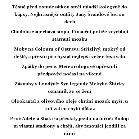
Těsně před osmdesátkou strčí mladší kolegyně do
kapsy. Nejkrásnější outfity Jany Švandové berou
dech
Chudoba zanechává stopu. Finanční potíže zrychlují
stárnutí mozku
Moby na Colours of Ostrava: Střízlivý, mokrý od
deště, a přesto přichystal nejlepší večer festivalu
Zpátky do pece. Meteorologové upřesnili
předpověď počasí na víkend
Zásnuby v Londýně: Syn legendy Mekyho Žbirky
oznámil, že se žení
Oleokantal z olivového oleje chrání mozek myší, u
lidí zatím chybí důkaz
Proč Adele a Shakira přestaly jezdit na turné: Budují
si vlastní stadiony a chtějí, aby fanoušci jezdili za
nimi