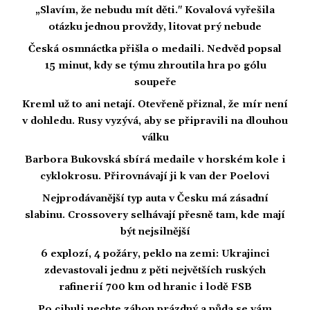
„Slavím, že nebudu mít děti." Kovalová vyřešila
otázku jednou provždy, litovat prý nebude
Česká osmnáctka přišla o medaili. Nedvěd popsal
15 minut, kdy se týmu zhroutila hra po gólu
soupeře
Kreml už to ani netají. Otevřeně přiznal, že mír není
v dohledu. Rusy vyzývá, aby se připravili na dlouhou
válku
Barbora Bukovská sbírá medaile v horském kole i
cyklokrosu. Přirovnávají ji k van der Poelovi
Nejprodávanější typ auta v Česku má zásadní
slabinu. Crossovery selhávají přesně tam, kde mají
být nejsilnější
6 explozí, 4 požáry, peklo na zemi: Ukrajinci
zdevastovali jednu z pěti největších ruských
rafinerií 700 km od hranic i lodě FSB
Po cibuli nechte záhon prázdný a půda se vám