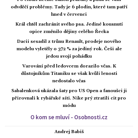
odvděčí problémy. Tady je 6 plodin, které tam patří
hned v červenci
Král chtěl zachránit svého psa. Jediné kousnutí
opice změnilo dějiny celého Řecka
Dacii sesadil z trůnu Renault, prodeje nového
modelu vyletěly o 372 % za jediný rok. Češi ale
jedou svojí pohádku
Varování před ledovcem dorazilo včas. K
důstojníkům Titaniku se však kvůli lenosti
nedostalo včas
Sabalenková ukázala šaty pro US Open a fanoušci ji
přirovnali k rybářské síti. Nike prý ztratili cit pro
módu
O kom se mluví - Osobnosti.cz
Andrej Babiš