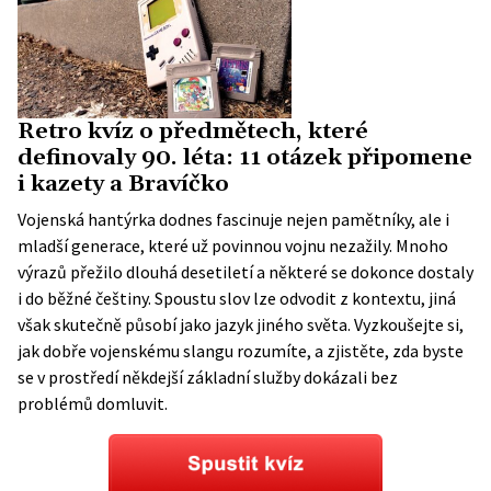
Retro kvíz o předmětech, které
definovaly 90. léta: 11 otázek připomene
i kazety a Bravíčko
Vojenská hantýrka dodnes fascinuje nejen pamětníky, ale i
mladší generace, které už povinnou vojnu nezažily. Mnoho
výrazů přežilo dlouhá desetiletí a některé se dokonce dostaly
i do běžné češtiny. Spoustu slov lze odvodit z kontextu, jiná
však skutečně působí jako jazyk jiného světa. Vyzkoušejte si,
jak dobře vojenskému slangu rozumíte, a zjistěte, zda byste
se v prostředí někdejší základní služby dokázali bez
problémů domluvit.