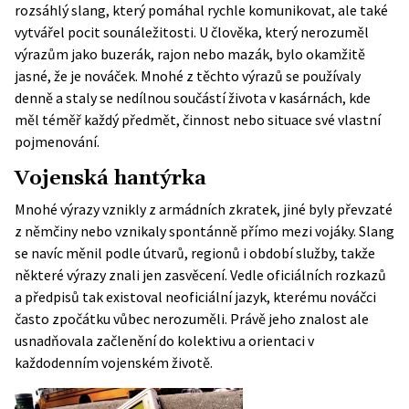
rozsáhlý slang, který pomáhal rychle komunikovat, ale také
vytvářel pocit sounáležitosti. U člověka, který nerozuměl
výrazům jako buzerák, rajon nebo mazák, bylo okamžitě
jasné, že je nováček. Mnohé z těchto výrazů se používaly
denně a staly se nedílnou součástí života v kasárnách, kde
měl téměř každý předmět, činnost nebo situace své vlastní
pojmenování.
Vojenská hantýrka
Mnohé výrazy vznikly z armádních zkratek, jiné byly převzaté
z němčiny nebo vznikaly spontánně přímo mezi vojáky. Slang
se navíc měnil podle útvarů, regionů i období služby, takže
některé výrazy znali jen zasvěcení. Vedle oficiálních rozkazů
a předpisů tak existoval neoficiální jazyk, kterému nováčci
často zpočátku vůbec nerozuměli. Právě jeho znalost ale
usnadňovala začlenění do kolektivu a orientaci v
každodenním vojenském životě.