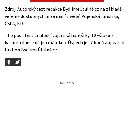
Zdroj: Autorský text redakce BydlímeÚtulně.cz na základě
veřejně dostupných informací z webů
VojenskáTuristika
,
ČSLA
,
KD
The post
Test znalostí vojenské hantýrky: 10 výrazů z
kasáren dnes zná jen málokdo. Úspěch je i 7 bodů
appeared
first on
BydlímeÚtulně.cz
.