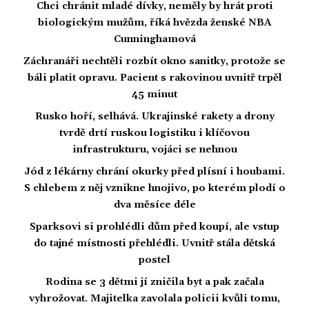
Chci chránit mladé dívky, neměly by hrát proti
biologickým mužům, říká hvězda ženské NBA
Cunninghamová
Záchranáři nechtěli rozbít okno sanitky, protože se
báli platit opravu. Pacient s rakovinou uvnitř trpěl
45 minut
Rusko hoří, selhává. Ukrajinské rakety a drony
tvrdě drtí ruskou logistiku i klíčovou
infrastrukturu, vojáci se nehnou
Jód z lékárny chrání okurky před plísní i houbami.
S chlebem z něj vznikne hnojivo, po kterém plodí o
dva měsíce déle
Sparksovi si prohlédli dům před koupí, ale vstup
do tajné místnosti přehlédli. Uvnitř stála dětská
postel
Rodina se 3 dětmi jí zničila byt a pak začala
vyhrožovat. Majitelka zavolala policii kvůli tomu,