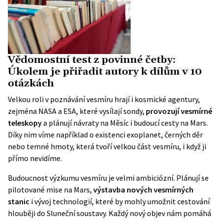
Vědomostní test z povinné četby:
Úkolem je přiřadit autory k dílům v 10
otázkách
Velkou roli v poznávání vesmíru hrají i kosmické agentury,
zejména NASA a ESA, které vysílají sondy,
provozují vesmírné
teleskopy
a plánují návraty na Měsíc i budoucí cesty na Mars.
Díky nim víme například o existenci exoplanet, černých děr
nebo temné hmoty, která tvoří velkou část vesmíru, i když ji
přímo nevidíme.
Budoucnost výzkumu vesmíru je velmi ambiciózní. Plánují se
pilotované mise na Mars,
výstavba nových vesmírných
stanic
i vývoj technologií, které by mohly umožnit cestování
hlouběji do Sluneční soustavy. Každý nový objev nám pomáhá