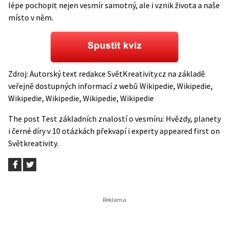
lépe pochopit nejen vesmír samotný, ale i vznik života a naše
místo v něm.
Zdroj: Autorský text redakce SvětKreativity.cz na základě
veřejně dostupných informací z webů
Wikipedie
,
Wikipedie
,
Wikipedie
,
Wikipedie
,
Wikipedie
,
Wikipedie
The post
Test základních znalostí o vesmíru: Hvězdy, planety
i černé díry v 10 otázkách překvapí i experty
appeared first on
Světkreativity
.