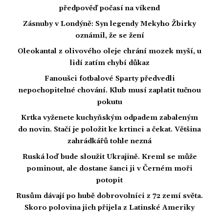
předpověď počasí na víkend
Zásnuby v Londýně: Syn legendy Mekyho Žbirky
oznámil, že se žení
Oleokantal z olivového oleje chrání mozek myší, u
lidí zatím chybí důkaz
Fanoušci fotbalové Sparty předvedli
nepochopitelné chování. Klub musí zaplatit tučnou
pokutu
Krtka vyženete kuchyňským odpadem zabaleným
do novin. Stačí je položit ke krtinci a čekat. Většina
zahrádkářů tohle nezná
Ruská loď bude sloužit Ukrajině. Kreml se může
pominout, ale dostane šanci ji v Černém moři
potopit
Rusům dávají po hubě dobrovolníci z 72 zemí světa.
Skoro polovina jich přijela z Latinské Ameriky