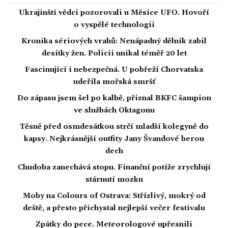
Ukrajinští vědci pozorovali u Měsíce UFO. Hovoří
o vyspělé technologii
Kronika sériových vrahů: Nenápadný dělník zabil
desítky žen. Policii unikal téměř 20 let
Fascinující i nebezpečná. U pobřeží Chorvatska
udeřila mořská smršť
Do zápasu jsem šel po kalbě, přiznal BKFC šampion
ve službách Oktagonu
Těsně před osmdesátkou strčí mladší kolegyně do
kapsy. Nejkrásnější outfity Jany Švandové berou
dech
Chudoba zanechává stopu. Finanční potíže zrychlují
stárnutí mozku
Moby na Colours of Ostrava: Střízlivý, mokrý od
deště, a přesto přichystal nejlepší večer festivalu
Zpátky do pece. Meteorologové upřesnili