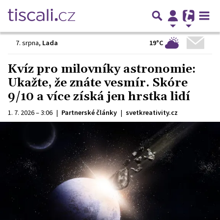
19°C
7. srpna
,
Lada
Kvíz pro milovníky astronomie:
Ukažte, že znáte vesmír. Skóre
9/10 a více získá jen hrstka lidí
1. 7. 2026 – 3:06
|
Partnerské články
|
svetkreativity.cz