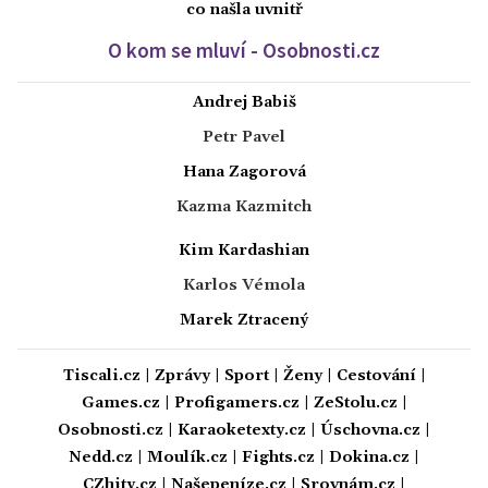
co našla uvnitř
O kom se mluví - Osobnosti.cz
Andrej Babiš
Petr Pavel
Hana Zagorová
Kazma Kazmitch
Kim Kardashian
Karlos Vémola
Marek Ztracený
Tiscali.cz
|
Zprávy
|
Sport
|
Ženy
|
Cestování
|
Games.cz
|
Profigamers.cz
|
ZeStolu.cz
|
Osobnosti.cz
|
Karaoketexty.cz
|
Úschovna.cz
|
Nedd.cz
|
Moulík.cz
|
Fights.cz
|
Dokina.cz
|
CZhity.cz
|
Našepeníze.cz
|
Srovnám.cz
|