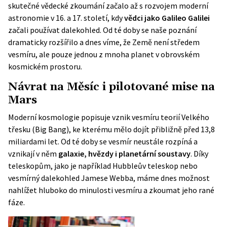
skutečné vědecké zkoumání začalo až s rozvojem moderní
astronomie v 16. a 17. století, kdy
vědci jako Galileo Galilei
začali používat dalekohled. Od té doby se naše poznání
dramaticky rozšířilo a dnes víme, že Země není středem
vesmíru, ale pouze jednou z mnoha planet v obrovském
kosmickém prostoru.
Návrat na Měsíc i pilotované mise na
Mars
Moderní kosmologie popisuje vznik vesmíru teorií Velkého
třesku (Big Bang), ke kterému mělo dojít přibližně před 13,8
miliardami let. Od té doby se vesmír neustále rozpíná a
vznikají v něm
galaxie, hvězdy i planetární soustavy
. Díky
teleskopům, jako je například Hubbleův teleskop nebo
vesmírný dalekohled Jamese Webba, máme dnes možnost
nahlížet hluboko do minulosti vesmíru a zkoumat jeho rané
fáze.