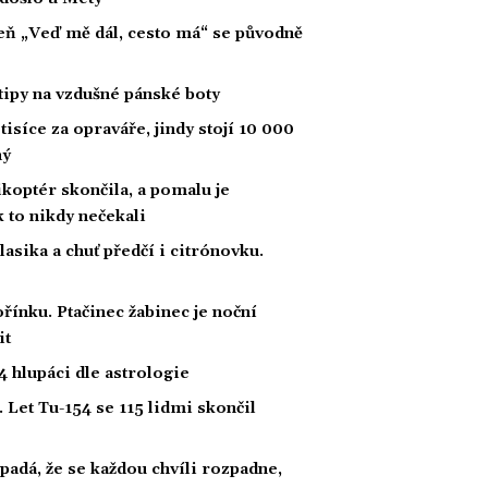
íseň „Veď mě dál, cesto má“ se původně
tipy na vzdušné pánské boty
tisíce za opraváře, jindy stojí 10 000
ný
likoptér skončila, a pomalu je
ak to nikdy nečekali
klasika a chuť předčí i citrónovku.
řínku. Ptačinec žabinec je noční
it
 hlupáci dle astrologie
 Let Tu-154 se 115 lidmi skončil
padá, že se každou chvíli rozpadne,