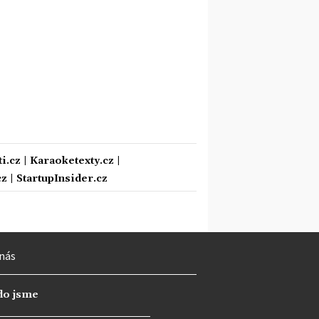
i.cz
|
Karaoketexty.cz
|
cz
|
StartupInsider.cz
nás
do jsme