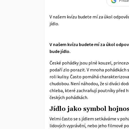
Přida
V našem kvízu budete mí za úkol odpovědě
jídlo.
V našem kvízu budete mí za úkol odpově
bude jídlo.
České pohádky jsou plné kouzel, princez
podaří zlo porazit. V mnoha pohádkách se 
roli kulisy. Často pomáhá charakterizov
chudobou. Není náhodou, že si diváci dod
chleba, které zachraňují poutníky před hl
českých pohádkách.
Jídlo jako symbol hojnost
Velmi často se s jídlem setkáváme v poh
lidových vyprávění, nebo jeho filmové pod