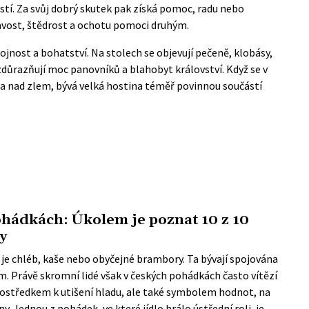
tí. Za svůj dobrý skutek pak získá pomoc, radu nebo
kavost, štědrost a ochotu pomoci druhým.
jnost a bohatství. Na stolech se objevují pečeně, klobásy,
 zdůrazňují moc panovníků a blahobyt království. Když se v
ra nad zlem, bývá velká hostina téměř povinnou součástí
ohádkách: Úkolem je poznat 10 z 10
y
o je chléb, kaše nebo obyčejné brambory. Ta bývají spojována
m. Právě skromní lidé však v českých pohádkách často vítězí
prostředkem k utišení hladu, ale také symbolem hodnot, na
 Jednou z pohádek, ve které jídlo hrálo ústřední roli, je