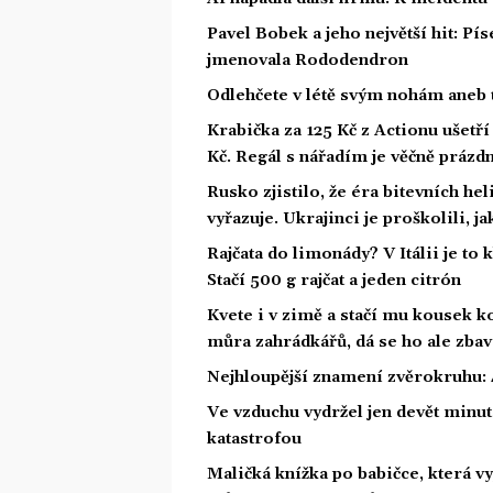
Pavel Bobek a jeho největší hit: P
jmenovala Rododendron
Odlehčete v létě svým nohám aneb 
Krabička za 125 Kč z Actionu ušetří 
Kč. Regál s nářadím je věčně prázd
Rusko zjistilo, že éra bitevních he
vyřazuje. Ukrajinci je proškolili, j
Rajčata do limonády? V Itálii je to 
Stačí 500 g rajčat a jeden citrón
Kvete i v zimě a stačí mu kousek ko
můra zahrádkářů, dá se ho ale zbav
Nejhloupější znamení zvěrokruhu: 4
Ve vzduchu vydržel jen devět minut.
katastrofou
Maličká knížka po babičce, která vy