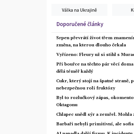
Válka na Ukrajině
K
Doporučené články
Srpen převrátí život třem znamením
změna, na kterou dlouho čekala
Vyřízeno: Fleury už si stihl s Mu
Při bouřce na těchto pár věcí dom
dělá téměř každý
Cukr, který stojí na špatné straně,
nebezpečnou roli fruktózy
Byl to rozlučkový zápas, okoment
Oktagonu
Chlapec snědl sýr a zemřel. Mohla 
Barbaři nebyli primitivní, ale sofis
AI napadla další firmu. K incidentu