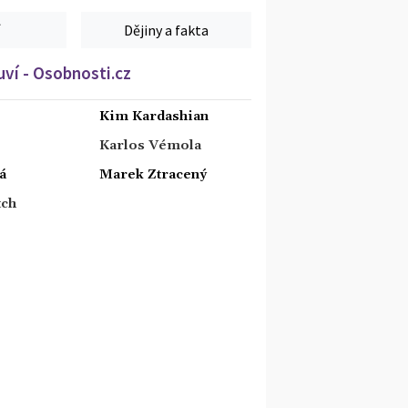
Dějiny a fakta
ví - Osobnosti.cz
Kim Kardashian
Karlos Vémola
á
Marek Ztracený
tch