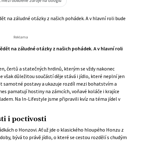
t mezi oblíbené zdroje na Googlu
t na záludné otázky z našich pohádek. A v hlavní roli bude
dět na záludné otázky z našich pohádek. A v hlavní roli
en, čertů a statečných hrdinů, kterým se vždy nakonec
však důležitou součástí děje stává i jídlo, které neplní jen
at samotné postavy a ukazuje rozdíl mezi bohatstvím a
nes pamatují hostiny na zámcích, voňavé koláče i krajíce
adem. Na In-Lifestyle jsme připravili kvíz na téma jídel v
i i poctivosti
ádkách o Honzovi. Ať už jde o klasického hloupého Honzu z
oby, bývá to právě jídlo, o které se cestou rozdělí s chudým