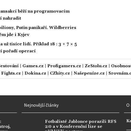
 transakcí běží na programovacím
í nahradit
biliony, Putin panikaří. Wildberries
ěm jde i Kyjev
ž tisíce lidí. Příklad 18 : 3 + 7 × 5
ají pořadí operací
estování
|
Games.cz
|
Profigamers.cz
|
ZeStolu.cz
|
Osobnost
|
Fights.cz
|
Dokina.cz
|
CZhity.cz
|
Našepeníze.cz
|
Srovnám.
Nejnovější články
O 
K
:
Fotbalisté Jablonce porazili RFS
troj,
2:0 a v Konferenční lize se