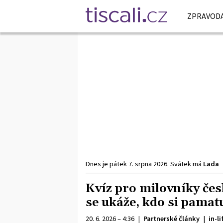
ZPRAVODA
Dnes je
pátek
7. srpna
2026
.
Svátek má
Lada
Kvíz pro milovníky če
se ukáže, kdo si pamatu
20. 6. 2026 – 4:36
|
Partnerské články
|
in-li