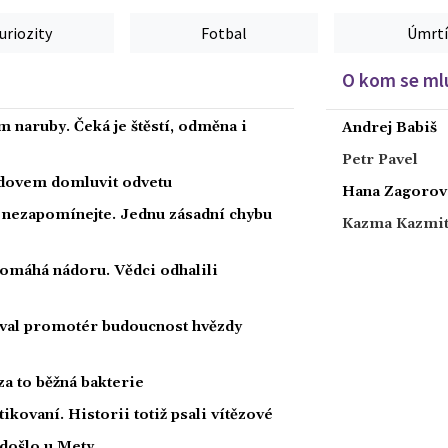
uriozity
Fotbal
Úmrtí
O kom se mlu
 naruby. Čeká je štěstí, odměna i
Andrej Babiš
Petr Pavel
radovem domluvit odvetu
Hana Zagorov
a nezapomínejte. Jednu zásadní chybu
Kazma Kazmi
 pomáhá nádoru. Vědci odhalili
oval promotér budoucnost hvězdy
za to běžná bakterie
tikovaní. Historii totiž psali vítězové
 došlo u Mety