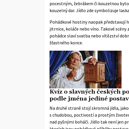
pocestným, žebrákem či kouzelnou bytos
kouzelný dar. Jídlo zde symbolizuje las
Pohádkové hostiny naopak představují ho
jitrnice, koláče nebo víno. Takové scény
pohádce slaví svatba nebo vítězství dob
šťastného konce.
Kvíz o slavných českých p
podle jména jediné postav
Na druhé straně stojí skromná jídla, jak
s chudobou, poctivostí a prostým živote
nad pyšnými boháči. Jídlo tak není jen 
kterých jsou pohádkové příběhy postaveny.