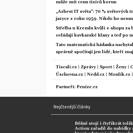
může mít cenu tisíců korun
„Azbest IT světa“: 70 % světových
jazyce z roku 1959. Nikdo ho neum
Střelba u Kremlu kvůli e-shopu za 
ovládají kavkazské klany a teď po n
Tato matematická hádanka nachytala u
správně spočítají jen lidé, kteří zn
Tiscali.cz
|
Zprávy
|
Sport
|
Ženy
|
C
Úschovna.cz
|
Nedd.cz
|
Moulík.cz
Partneři:
Peníze.cz
Nejčtenější články
Běžně stojí i čtyřikrát tolik
Action zařadil do nabídky s