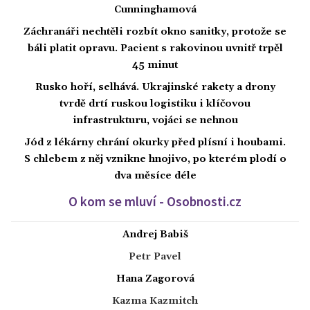
Cunninghamová
Záchranáři nechtěli rozbít okno sanitky, protože se
báli platit opravu. Pacient s rakovinou uvnitř trpěl
45 minut
Rusko hoří, selhává. Ukrajinské rakety a drony
tvrdě drtí ruskou logistiku i klíčovou
infrastrukturu, vojáci se nehnou
Jód z lékárny chrání okurky před plísní i houbami.
S chlebem z něj vznikne hnojivo, po kterém plodí o
dva měsíce déle
O kom se mluví - Osobnosti.cz
Andrej Babiš
Petr Pavel
Hana Zagorová
Kazma Kazmitch