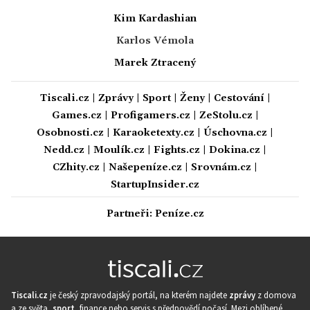
Kim Kardashian
Karlos Vémola
Marek Ztracený
Tiscali.cz
|
Zprávy
|
Sport
|
Ženy
|
Cestování
|
Games.cz
|
Profigamers.cz
|
ZeStolu.cz
|
Osobnosti.cz
|
Karaoketexty.cz
|
Úschovna.cz
|
Nedd.cz
|
Moulík.cz
|
Fights.cz
|
Dokina.cz
|
CZhity.cz
|
Našepeníze.cz
|
Srovnám.cz
|
StartupInsider.cz
Partneři:
Peníze.cz
Tiscali.cz
je český zpravodajský portál, na kterém najdete
zprávy
z domova
a ze světa,
sport
, finance nebo servis s předpovědí počasí. Mezi oblíbené