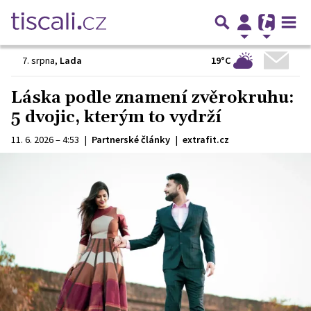
19°C
7. srpna
,
Lada
Láska podle znamení zvěrokruhu:
5 dvojic, kterým to vydrží
11. 6. 2026 – 4:53
|
Partnerské články
|
extrafit.cz