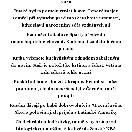
vozu
Ruská hydra pomalu ztrácí hlavy. Generálmajor
zemřel při výbuchu před moskevskou restaurací,
když slavil narozeniny šéfa vzdušných sil
Fanoušci fotbalové Sparty předvedli
nepochopitelné chování. Klub musí zaplatit tučnou
pokutu
Krtka vyženete kuchyňským odpadem zabaleným
do novin. Stačí je položit ke krtinci a čekat. Většina
zahrádkářů tohle nezná
Ruská loď bude sloužit Ukrajině. Kreml se může
pominout, ale dostane šanci ji v Černém moři
potopit
Rusům dávají po hubě dobrovolníci z 72 zemí světa.
Skoro polovina jich přijela z Latinské Ameriky
Chci chránit mladé dívky, neměly by hrát proti
biologickým mužům, říká hvězda ženské NBA