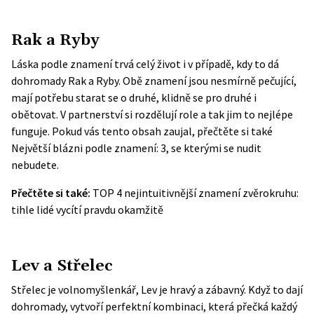
Rak a Ryby
Láska podle znamení trvá celý život i v případě, kdy to dá
dohromady Rak a Ryby. Obě znamení jsou nesmírně pečující,
mají potřebu starat se o druhé, klidně se pro druhé i
obětovat. V partnerství si rozdělují role a tak jim to nejlépe
funguje.
Pokud vás tento obsah zaujal, přečtěte si také
Největší blázni podle znamení: 3, se kterými se nudit
nebudete
.
Přečtěte si také:
TOP 4 nejintuitivnější znamení zvěrokruhu:
tihle lidé vycítí pravdu okamžitě
Lev a Střelec
Střelec je volnomyšlenkář, Lev je hravý a zábavný. Když to dají
dohromady, vytvoří perfektní kombinaci, která přečká každý