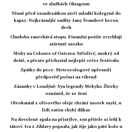
ve službách Oktagonu
Těsně před osmdesátkou strčí mladší kolegyně do
kapsy. Nejkrásnější outfity Jany Švandové berou
dech
Chudoba zanechává stopu. Finanční potíže zrychlují
stárnutí mozku
Moby na Colours of Ostrava: Střízlivý, mokrý od
deště, a přesto přichystal nejlepší večer festivalu
Zpátky do pece. Meteorologové upřesnili
předpověď počasí na víkend
Zásnuby v Londýně: Syn legendy Mekyho Žbirky
oznámil, že se žení
Oleokantal z olivového oleje chrání mozek myší, u
lidí zatím chybí důkaz
Na dovolené spala na přistýlce, syn přítele si lehl k
tátovi. Iva z Jihlavy popsala, jak žije jako páté kolo u