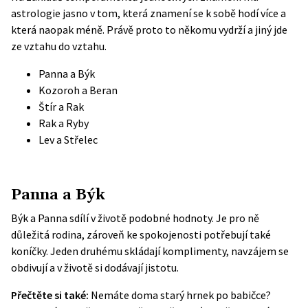
astrologie jasno v tom, která znamení se k sobě hodí více a
která naopak méně. Právě proto to někomu vydrží a jiný jde
ze vztahu do vztahu.
Panna a Býk
Kozoroh a Beran
Štír a Rak
Rak a Ryby
Lev a Střelec
Panna a Býk
Býk a Panna sdílí v životě podobné hodnoty. Je pro ně
důležitá rodina, zároveň ke spokojenosti potřebují také
koníčky. Jeden druhému skládají komplimenty, navzájem se
obdivují a v životě si dodávají jistotu.
Přečtěte si také:
Nemáte doma starý hrnek po babičce?