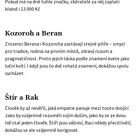
Pokud má na dně tuhle značku, sběratelé za něj zaplatí
klidně i 13 000 Kč
Kozoroh a Beran
Zrozenci Berana i Kozoroha zastávají stejné pilíře – smysl
pro tradice, rodina na prvním místě, zdravý rozum a
pragmatičnost. Proto jejich láska podle znamení kvete jako
luční kvítí. I když jsou to dvě rohatá znamení, dokážou spolu
vycházet.
Štír a Rak
Člověk by až nevěřil, jaká empatie panuje mezi touto dvojící.
Jako by vzájemně rozuměli svým duším, jako by se ze dvou
lidí stal jeden člověk. Štíři jsou vášniví, Raci někdy přecitlivělí,
dokážou se ale vzájemně korigovat.