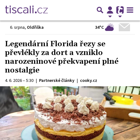
34°C
6. srpna
,
Oldřiška
Legendární Florida řezy se
převlékly za dort a vzniklo
narozeninové překvapení plné
nostalgie
4. 6. 2026 – 5:30
|
Partnerské články
|
cooky.cz