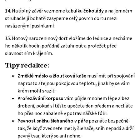
14. Na úplný závěr vezmeme tabulku
čokolády
a na jemném
struhadle jí bohatě zasypeme celý povrch dortu mezi
nasázenými pusinkami.
15. Hotový narozeninový dort vložíme do lednice a necháme
ho několik hodin pořádně zatuhnout a proležet před
slavnostním krájením.
Tipy redakce:
Změklé máslo a žloutková kaše
musí mít při spojování
naprosto stejnou pokojovou teplotu, jinak by se vám
krém mohl srazit.
Prořezávání korpusu
vám půjde mnohem lépe a bez
drobení, pokud si těsto upečete den předem a necháte
ho přes noc zabalené v potravinářské fólii.
Pevnost sněhu šlehaného v páře
poznáte bezpečně
tak, že když zvednete metly šlehače, sníh nepadá a drží
pevný tvar, který se ani nehne.