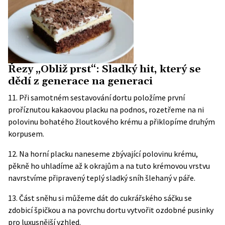
Řezy „Obliž prst“: Sladký hit, který se
dědí z generace na generaci
11. Při samotném sestavování dortu položíme první
proříznutou kakaovou placku na podnos, rozetřeme na ni
polovinu bohatého žloutkového krému a přiklopíme druhým
korpusem.
12. Na horní placku naneseme zbývající polovinu krému,
pěkně ho uhladíme až k okrajům a na tuto krémovou vrstvu
navrstvíme připravený teplý sladký sníh šlehaný v páře.
13. Část sněhu si můžeme dát do cukrářského sáčku se
zdobicí špičkou a na povrchu dortu vytvořit ozdobné pusinky
pro luxusnější vzhled.