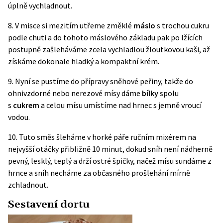
úplně vychladnout.
8. V misce si mezitím utřeme změklé
máslo
s trochou cukru
podle chuti a do tohoto máslového základu pak po lžících
postupně zašleháváme zcela vychladlou žloutkovou kaši, až
získáme dokonale hladký a kompaktní krém.
9. Nyní se pustíme do přípravy sněhové peřiny, takže do
ohnivzdorné nebo nerezové mísy dáme
bílky
spolu
s
cukrem
a celou mísu umístíme nad hrnec s jemně vroucí
vodou.
10. Tuto směs šleháme v horké páře ručním mixérem na
nejvyšší otáčky přibližně 10 minut, dokud sníh není nádherně
pevný, lesklý, teplý a drží ostré špičky, načež mísu sundáme z
hrnce a sníh necháme za občasného prošlehání mírně
zchladnout.
Sestavení dortu