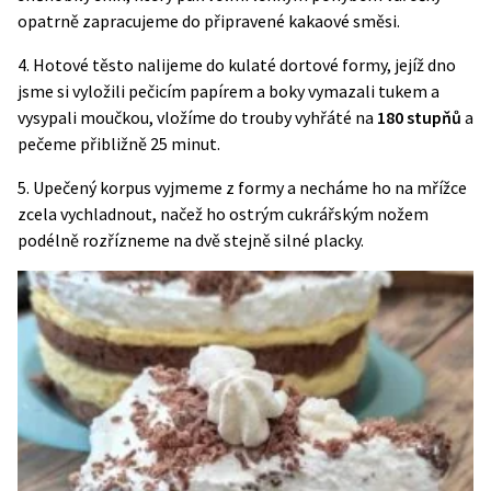
opatrně zapracujeme do připravené kakaové směsi.
4. Hotové těsto nalijeme do kulaté dortové formy, jejíž dno
jsme si vyložili pečicím papírem a boky vymazali tukem a
vysypali moučkou, vložíme do trouby vyhřáté na
180 stupňů
a
pečeme přibližně 25 minut.
5. Upečený korpus vyjmeme z formy a necháme ho na mřížce
zcela vychladnout, načež ho ostrým cukrářským nožem
podélně rozřízneme na dvě stejně silné placky.