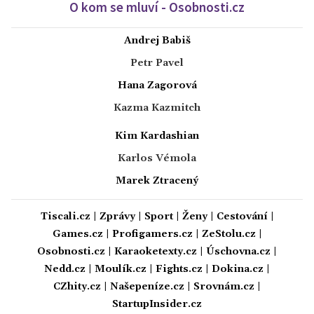
O kom se mluví - Osobnosti.cz
Andrej Babiš
Petr Pavel
Hana Zagorová
Kazma Kazmitch
Kim Kardashian
Karlos Vémola
Marek Ztracený
Tiscali.cz
|
Zprávy
|
Sport
|
Ženy
|
Cestování
|
Games.cz
|
Profigamers.cz
|
ZeStolu.cz
|
Osobnosti.cz
|
Karaoketexty.cz
|
Úschovna.cz
|
Nedd.cz
|
Moulík.cz
|
Fights.cz
|
Dokina.cz
|
CZhity.cz
|
Našepeníze.cz
|
Srovnám.cz
|
StartupInsider.cz