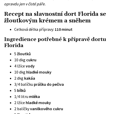
opravdu jen v čisté páře.
Recept na slavnostní dort Florida se
žloutkovým krémem a sněhem
Celková délka přípravy:
110 minut
Ingredience potřebné k přípravě dortu
Florida
5
žloutků
10 dkg
cukru
4 lžíce
vody
10 dkg
hladké mouky
2 dkg
kakáa
3/4 balíčku
prášku do pečiva
5
bílků
1/4 litru
mléka
2 lžíce
hladké mouky
2 balíčky
vanilkového cukru