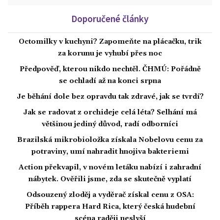
Doporučené články
Octomilky v kuchyni? Zapomeňte na plácačku, trik
za korunu je vyhubí přes noc
Předpověď, kterou nikdo nechtěl. ČHMÚ: Pořádně
se ochladí až na konci srpna
Je běhání dole bez opravdu tak zdravé, jak se tvrdí?
Jak se radovat z orchideje celá léta? Selhání má
většinou jediný důvod, radí odborníci
Brazilská mikrobioložka získala Nobelovu cenu za
potraviny, umí nahradit hnojiva bakteriemi
Action překvapil, v novém letáku nabízí i zahradní
nábytek. Ověřili jsme, zda se skutečně vyplatí
Odsouzený zloděj a vyděrač získal cenu z OSA:
Příběh rappera Hard Rica, který česká hudební
scéna raději neslyší