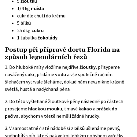
5
žloutků
1/4 kg
másla
cukr dle chuti do krému
5
bílků
25 dkg
cukru
1 tabulka
čokolády
Postup při přípravě dortu Florida na
způsob legendárních řezů
1. Do hluboké mísy vložíme nejdříve
žloutky
, přisypeme
navážený
cukr
, přidáme
vodu
a vše společně ručním
šlehačem vytrvale šleháme, dokud nám nevznikne krásně
světlá, hustá a nadýchaná pěna.
2. Do této vyšlehané žloutkové pěny následně po částech
prosejeme
hladkou mouku
, tmavé
kakao
a
prášek do
pečiva
, abychom v těstě neměli žádné hrudky.
3. V samostatné čisté nádobě si z
bílků
ušleháme pevný,
sněhobílý sníh, který pak velmi lehkým pohybem vařečky