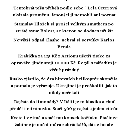
„Tentokrát píšu příběh podle sebe." Lela Ceterová
ukázala proměnu, fanoušci ji nemohli ani poznat
Stanislav Hložek si prošel velkým smutkem po
ztrátě syna: Bolest, se kterou se dodnes učí žít
Největší odpad Clashe, nebral si servítky Karlos
Benda
Krabička za 125 Kč z Actionu ušetří tisíce za
opraváře, jindy stojí 10 000 Kč. Regál s nářadím je
věčně prázdný
Rusko zjistilo, že éra bitevních helikoptér skončila,
a pomalu je vyřazuje. Ukrajinci je proškolili, jak to
nikdy nečekali
Rajčata do limonády? V Itálii je to klasika a chuť
předčí i citrónovku. Stačí 500 g rajčat a jeden citrón
Kvete i v zimě a stačí mu kousek kořínku. Ptačinec
žabinec je noční můra zahrádkářů, dá se ho ale