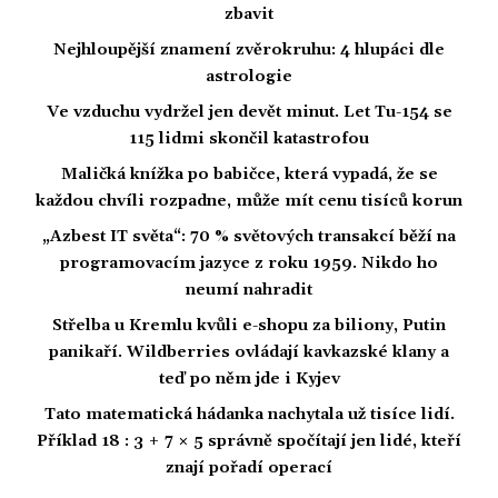
zbavit
Nejhloupější znamení zvěrokruhu: 4 hlupáci dle
astrologie
Ve vzduchu vydržel jen devět minut. Let Tu-154 se
115 lidmi skončil katastrofou
Maličká knížka po babičce, která vypadá, že se
každou chvíli rozpadne, může mít cenu tisíců korun
„Azbest IT světa“: 70 % světových transakcí běží na
programovacím jazyce z roku 1959. Nikdo ho
neumí nahradit
Střelba u Kremlu kvůli e-shopu za biliony, Putin
panikaří. Wildberries ovládají kavkazské klany a
teď po něm jde i Kyjev
Tato matematická hádanka nachytala už tisíce lidí.
Příklad 18 : 3 + 7 × 5 správně spočítají jen lidé, kteří
znají pořadí operací