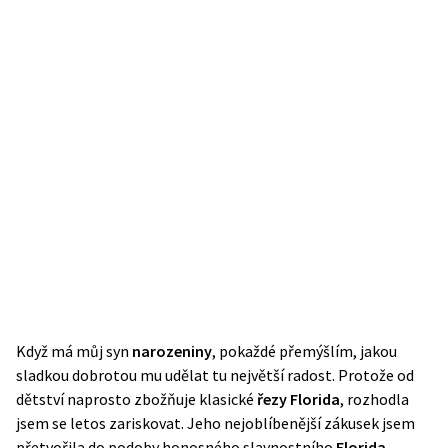
Když má můj syn
narozeniny
, pokaždé přemýšlím, jakou
sladkou dobrotou mu udělat tu největší radost. Protože od
dětství naprosto zbožňuje klasické
řezy Florida
, rozhodla
jsem se letos zariskovat. Jeho nejoblíbenější zákusek jsem
přetvořila do podoby honosného slavnostního
Florida