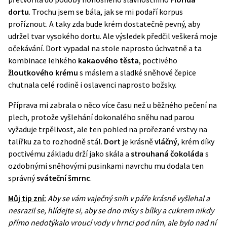
dortu
. Trochu jsem se bála, jak se mi podaří korpus
proříznout. A taky zda bude krém dostatečně pevný, aby
udržel tvar vysokého dortu. Ale výsledek předčil veškerá moje
očekávání. Dort vypadal na stole naprosto úchvatně a ta
kombinace lehkého
kakaového těsta
, poctivého
žloutkového krému
s máslem a sladké sněhové čepice
chutnala celé rodině i oslavenci naprosto božsky.
Příprava mi zabrala o něco více času než u běžného pečení na
plech, protože vyšlehání dokonalého sněhu nad parou
vyžaduje trpělivost, ale ten pohled na prořezané vrstvy na
talířku za to rozhodně stál.
Dort
je krásně
vláčný
, krém díky
poctivému základu drží jako skála a
strouhaná čokoláda
s
ozdobnými sněhovými pusinkami navrchu mu dodala ten
správný
sváteční šmrnc
.
Můj tip zní:
Aby se vám vaječný sníh v páře krásně vyšlehal a
nesrazil se, hlídejte si, aby se dno mísy s bílky a cukrem nikdy
přímo nedotýkalo vroucí vody v hrnci pod ním, ale bylo nad ní