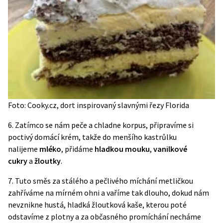
Foto: Cooky.cz, dort inspirovaný slavnými řezy Florida
6. Zatímco se nám peče a chladne korpus, připravíme si
poctivý domácí krém, takže do menšího kastrůlku
nalijeme
mléko
, přidáme
hladkou mouku
,
vanilkové
cukry
a
žloutky
.
7. Tuto směs za stálého a pečlivého míchání metličkou
zahříváme na mírném ohni a vaříme tak dlouho, dokud nám
nevznikne hustá, hladká žloutková kaše, kterou poté
odstavíme z plotny a za občasného promíchání necháme