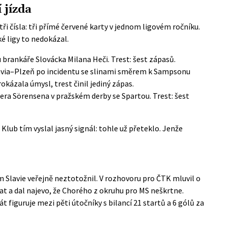
 jízda
ři čísla: tři přímé červené karty v jednom ligovém ročníku.
é ligy to nedokázal.
 brankáře Slovácka Milana Heči. Trest: šest zápasů.
avia–Plzeň po incidentu se slinami směrem k Sampsonu
okázala úmysl, trest činil jediný zápas.
era Sörensena v pražském derby se Spartou. Trest: šest
 Klub tím vyslal jasný signál: tohle už přeteklo. Jenže
 Slavie veřejně neztotožnil. V rozhovoru pro
ČTK
mluvil o
t a dal najevo, že Chorého z okruhu pro MS neškrtne.
t figuruje mezi pěti útočníky s bilancí 21 startů a 6 gólů za