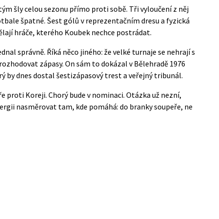
ým šly celou sezonu přímo proti sobě. Tři vyloučení z něj
otbale špatné. Šest gólů v reprezentačním dresu a fyzická
ělají hráče, kterého Koubek nechce postrádat.
nal správně. Říká něco jiného: že velké turnaje se nehrají s
í rozhodovat zápasy. On sám to dokázal v Bělehradě 1976
rý by dnes dostal šestizápasový trest a veřejný tribunál.
e proti Koreji. Chorý bude v nominaci. Otázka už nezní,
 energii nasměrovat tam, kde pomáhá: do branky soupeře, ne