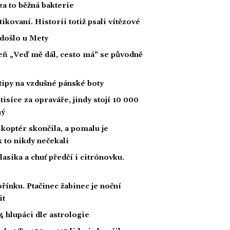
za to běžná bakterie
tikovaní. Historii totiž psali vítězové
 došlo u Mety
íseň „Veď mě dál, cesto má“ se původně
tipy na vzdušné pánské boty
tisíce za opraváře, jindy stojí 10 000
ný
likoptér skončila, a pomalu je
ak to nikdy nečekali
klasika a chuť předčí i citrónovku.
řínku. Ptačinec žabinec je noční
it
 hlupáci dle astrologie