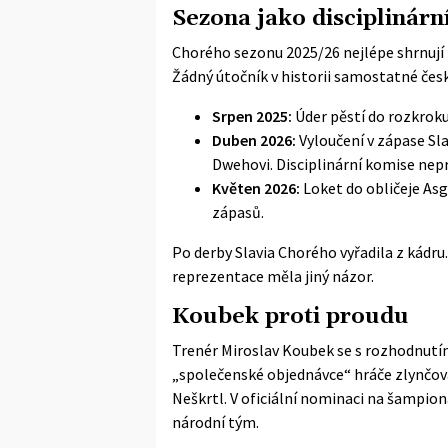
Sezona jako disciplinární
Chorého sezonu 2025/26 nejlépe shrnují t
Žádný útočník v historii samostatné česk
Srpen 2025:
Úder pěstí do rozkroku
Duben 2026:
Vyloučení v zápase Sl
Dwehovi.
Disciplinární komise
nepr
Květen 2026:
Loket do obličeje Asg
zápasů.
Po derby Slavia Chorého vyřadila z kádru.
reprezentace měla jiný názor.
Koubek proti proudu
Trenér Miroslav Koubek se s rozhodnutím
„společenské objednávce“ hráče zlynčova
Neškrtl. V oficiální nominaci na šampioná
národní tým.