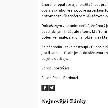
Chorého reputace a jeho užitečnost pro t
udělala symbol všeho, co je na českém f
přítomnost v šestnáctce z něj zároveň d
Dobiaš svým zastáním neříká, že Chorý jed
bezchybnými hráči, ale s těmi, kteří um
gólem ve finále, a ano, i s loktem, za kte
Za pár hodin Česko nastoupí v Guadalajař
jestli tam patří, ale jestli dokáže svou
do jeho obličeje.
Zdroj:
SportyŽivě
Autor:
Radek Bardouzl
Nejnovější články