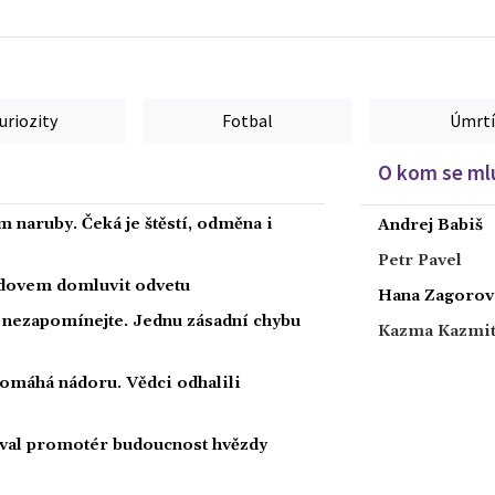
uriozity
Fotbal
Úmrtí
O kom se mlu
 naruby. Čeká je štěstí, odměna i
Andrej Babiš
Petr Pavel
radovem domluvit odvetu
Hana Zagorov
a nezapomínejte. Jednu zásadní chybu
Kazma Kazmi
 pomáhá nádoru. Vědci odhalili
oval promotér budoucnost hvězdy