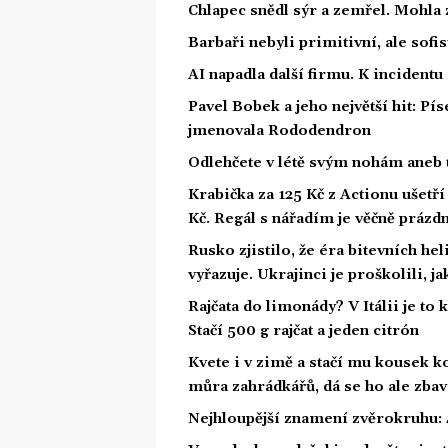
Chlapec snědl sýr a zemřel. Mohla 
Barbaři nebyli primitivní, ale sofis
AI napadla další firmu. K incidentu
Pavel Bobek a jeho největší hit: P
jmenovala Rododendron
Odlehčete v létě svým nohám aneb 
Krabička za 125 Kč z Actionu ušetří 
Kč. Regál s nářadím je věčně prázd
Rusko zjistilo, že éra bitevních he
vyřazuje. Ukrajinci je proškolili, j
Rajčata do limonády? V Itálii je to 
Stačí 500 g rajčat a jeden citrón
Kvete i v zimě a stačí mu kousek ko
můra zahrádkářů, dá se ho ale zbav
Nejhloupější znamení zvěrokruhu: 4