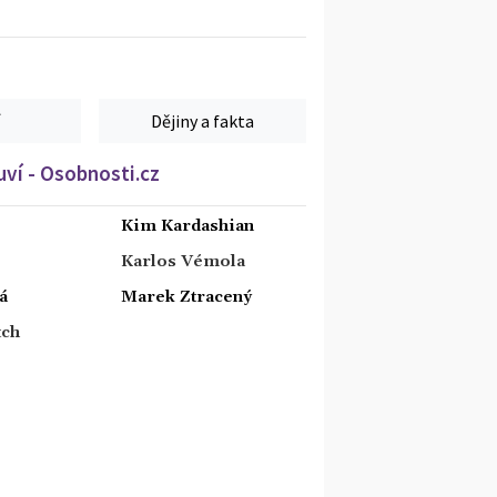
Dějiny a fakta
ví - Osobnosti.cz
Kim Kardashian
Karlos Vémola
á
Marek Ztracený
tch