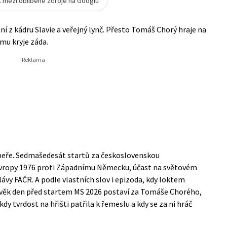
t mezi oblíbené zdroje na Googlu
ní z kádru Slavie a veřejný lynč. Přesto Tomáš Chorý hraje na
 mu kryje záda.
soupeře. Sedmašedesát startů za československou
 Evropy 1976 proti Západnímu Německu, účast na světovém
lávy FAČR. A podle vlastních slov i epizoda, kdy loktem
lověk den před startem MS 2026 postaví za Tomáše Chorého,
kdy tvrdost na hřišti patřila k řemeslu a kdy se za ni hráč