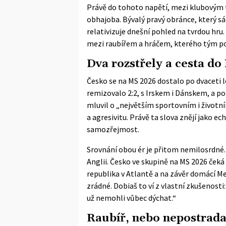
Právě do tohoto napětí, mezi klubovým 
obhajoba. Bývalý pravý obránce, který sá
relativizuje dnešní pohled na tvrdou hru.
mezi raubířem a hráčem, kterého tým po
Dva rozstřely a cesta do
Česko se na MS 2026 dostalo po dvaceti l
remizovalo 2:2, s Irskem i Dánskem, a p
mluvil o „největším sportovním i životn
a agresivitu. Právě ta slova znějí jako 
samozřejmost.
Srovnání obou ér je přitom nemilosrdné.
Anglii. Česko ve skupině na MS 2026 čeká 
republika v Atlantě a na závěr domácí Mex
zrádné. Dobiaš to ví z vlastní zkušenosti
už nemohli vůbec dýchat.“
Raubíř, nebo nepostrada