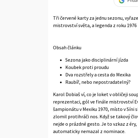
Přida
Tři červené karty za jednu sezonu, vyřaze
mistrovství světa, a legenda z roku 1976
Obsah článku
Sezona jako disciplinární jízda
Koubek proti proudu
Dva rozstřely a cesta do Mexika
Raubíř, nebo nepostradatelný?
Karol Dobiaš ví, co je loket v obličeji 
reprezentaci, gól ve finále mistrovství
šampionátu v Mexiku 1970, místo v Síni s
zlomil protihráči nos. Když se takový č
nejde o prázdné gesto. Je to vzkaz z éry, 
automaticky nemazal z nominace.