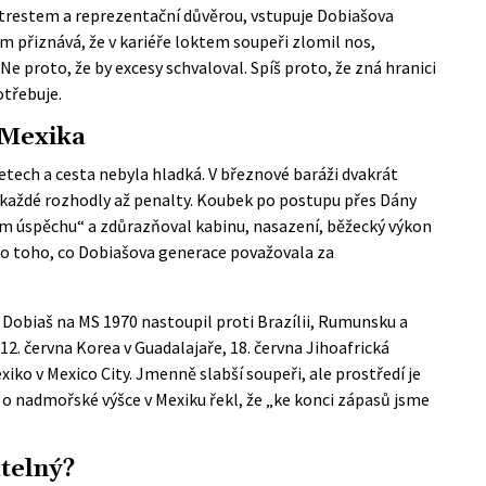
trestem a reprezentační důvěrou, vstupuje Dobiašova
m přiznává, že v kariéře loktem soupeři zlomil nos,
 Ne proto, že by excesy schvaloval. Spíš proto, že zná hranici
třebuje.
 Mexika
etech a cesta nebyla hladká. V březnové baráži dvakrát
okaždé rozhodly až penalty. Koubek po postupu přes Dány
ím úspěchu“ a zdůrazňoval kabinu, nasazení, běžecký výkon
echo toho, co Dobiašova generace považovala za
 Dobiaš na MS 1970 nastoupil proti Brazílii, Rumunsku a
12. června Korea v Guadalajaře, 18. června Jihoafrická
iko v Mexico City. Jmenně slabší soupeři, ale prostředí je
: o nadmořské výšce v Mexiku řekl, že „ke konci zápasů jsme
telný?