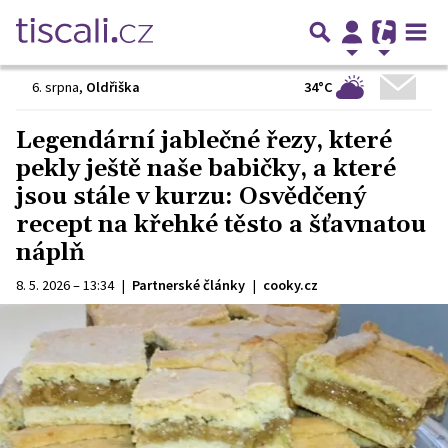
34°C
6. srpna
,
Oldřiška
Legendární jablečné řezy, které
pekly ještě naše babičky, a které
jsou stále v kurzu: Osvědčený
recept na křehké těsto a šťavnatou
náplň
8. 5. 2026 – 13:34
|
Partnerské články
|
cooky.cz