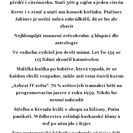
předčí i citrónovku. Stačí 500 g rajčat a jeden citrón
Kvete i v zimě a stačí mu kousek kořínku. Ptačinec
žabinec je noční můra zahrádkářů, dá se ho ale
zbavit
Nejhloupější znamení zvěrokruhu: 4 hlupáci dle
astrologie
Ve vzduchu vydržel jen devět minut. Let Tu-154 se
115 lidmi skončil katastrofou
Maličká knížka po babičce, která vypadá, že se
každou chvíli rozpadne, může mít cenu tisíců korun
„Azbest IT světa“: 70 % světových transakcí běží na
programovacím jazyce z roku 1959. Nikdo ho
neumí nahradit
Střelba u Kremlu kvůli e-shopu za biliony, Putin
panikaří. Wildberries ovládají kavkazské klany a
teď po něm jde i Kyjev