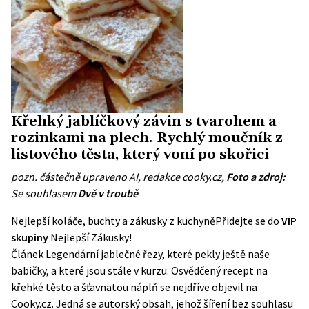
Křehký jablíčkový závin s tvarohem a
rozinkami na plech. Rychlý moučník z
listového těsta, který voní po skořici
pozn. částečně upraveno AI, redakce cooky.cz,
Foto a zdroj:
Se souhlasem
Dvě v troubě
Nejlepší koláče, buchty a zákusky z kuchyně
Přidejte se do
VIP
skupiny
Nejlepší Zákusky!
Článek
Legendární jablečné řezy, které pekly ještě naše
babičky, a které jsou stále v kurzu: Osvědčený recept na
křehké těsto a šťavnatou náplň
se nejdříve objevil na
Cooky.cz
. Jedná se autorský obsah, jehož šíření bez souhlasu