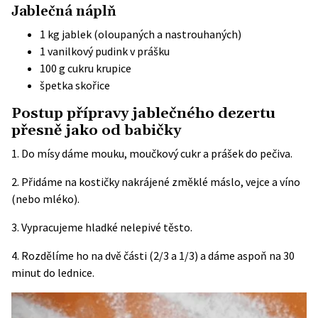
Jablečná náplň
1 kg jablek (oloupaných a nastrouhaných)
1 vanilkový pudink v prášku
100 g cukru krupice
špetka skořice
Postup přípravy jablečného dezertu
přesně jako od babičky
1. Do mísy dáme mouku, moučkový cukr a prášek do pečiva.
2. Přidáme na kostičky nakrájené změklé máslo, vejce a víno
(nebo mléko).
3. Vypracujeme hladké nelepivé těsto.
4. Rozdělíme ho na dvě části (2/3 a 1/3) a dáme aspoň na 30
minut do lednice.