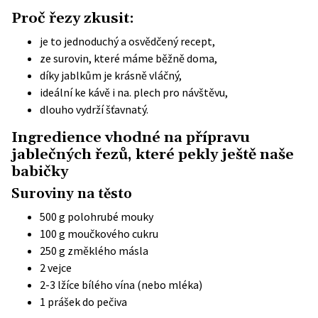
Proč řezy zkusit:
je to jednoduchý a osvědčený recept,
ze surovin, které máme běžně doma,
díky jablkům je krásně vláčný,
ideální ke kávě i na. plech pro návštěvu,
dlouho vydrží šťavnatý.
Ingredience vhodné na přípravu
jablečných řezů, které pekly ještě naše
babičky
Suroviny na těsto
500 g polohrubé mouky
100 g moučkového cukru
250 g změklého másla
2 vejce
2-3 lžíce bílého vína (nebo mléka)
1 prášek do pečiva