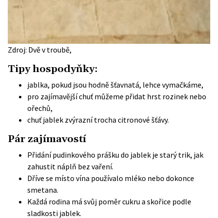
Zdroj: Dvě v troubě,
Tipy hospodyňky:
jablka, pokud jsou hodně šťavnatá, lehce vymačkáme,
pro zajímavější chuť můžeme přidat hrst rozinek nebo
ořechů,
chuť jablek zvýrazní trocha citronové šťávy.
Pár zajímavostí
Přidání pudinkového prášku do jablek je starý trik, jak
zahustit náplň bez vaření.
Dříve se místo vína používalo mléko nebo dokonce
smetana.
Každá rodina má svůj poměr cukru a skořice podle
sladkosti jablek.