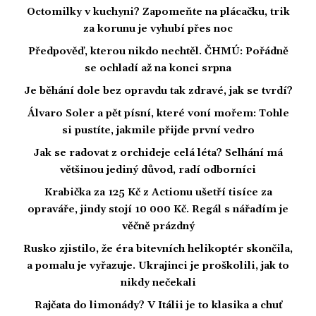
Octomilky v kuchyni? Zapomeňte na plácačku, trik
za korunu je vyhubí přes noc
Předpověď, kterou nikdo nechtěl. ČHMÚ: Pořádně
se ochladí až na konci srpna
Je běhání dole bez opravdu tak zdravé, jak se tvrdí?
Álvaro Soler a pět písní, které voní mořem: Tohle
si pustíte, jakmile přijde první vedro
Jak se radovat z orchideje celá léta? Selhání má
většinou jediný důvod, radí odborníci
Krabička za 125 Kč z Actionu ušetří tisíce za
opraváře, jindy stojí 10 000 Kč. Regál s nářadím je
věčně prázdný
Rusko zjistilo, že éra bitevních helikoptér skončila,
a pomalu je vyřazuje. Ukrajinci je proškolili, jak to
nikdy nečekali
Rajčata do limonády? V Itálii je to klasika a chuť