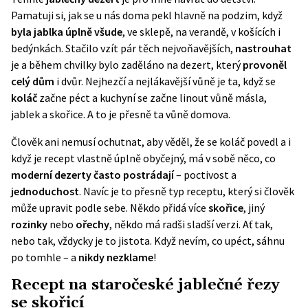
Pamatuji si, jak se u nás doma pekl hlavně na podzim, když
byla jablka úplně všude
, ve sklepě, na verandě, v košících i
bedýnkách. Stačilo vzít pár těch nejvoňavějších,
nastrouhat
je a během chvilky bylo zaděláno na dezert, který
provoněl
celý
dům
i dvůr. Nejhezčí a nejlákavější vůně je ta, když se
koláč
začne péct a kuchyní se začne linout vůně másla,
jablek a skořice. A to je přesně ta vůně domova.
Člověk ani nemusí ochutnat, aby věděl, že se koláč povedl a i
když je recept vlastně úplně obyčejný, má v sobě něco, co
moderní dezerty často postrádají
– poctivost a
jednoduchost
. Navíc je to přesně typ receptu, který si člověk
může upravit podle sebe. Někdo přidá více
skořice
, jiný
rozinky
nebo
ořechy
, někdo má radši sladší verzi. Ať tak,
nebo tak, vždycky je to jistota. Když nevím, co upéct, sáhnu
po tomhle – a
nikdy nezklame
!
Recept na staročeské jablečné řezy
se skořicí