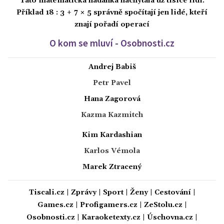
Tato matematická hádanka nachytala už tisíce lidí.
Příklad 18 : 3 + 7 × 5 správně spočítají jen lidé, kteří
znají pořadí operací
O kom se mluví - Osobnosti.cz
Andrej Babiš
Petr Pavel
Hana Zagorová
Kazma Kazmitch
Kim Kardashian
Karlos Vémola
Marek Ztracený
Tiscali.cz
|
Zprávy
|
Sport
|
Ženy
|
Cestování
|
Games.cz
|
Profigamers.cz
|
ZeStolu.cz
|
Osobnosti.cz
|
Karaoketexty.cz
|
Úschovna.cz
|