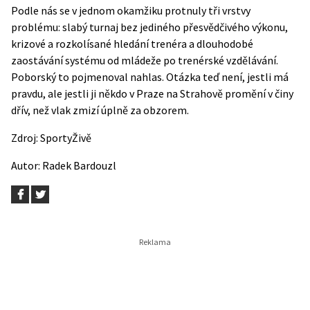
Podle nás se v jednom okamžiku protnuly tři vrstvy
problému: slabý turnaj bez jediného přesvědčivého výkonu,
krizové a rozkolísané hledání trenéra a dlouhodobé
zaostávání systému od mládeže po trenérské vzdělávání.
Poborský to pojmenoval nahlas. Otázka teď není, jestli má
pravdu, ale jestli ji někdo v Praze na Strahově promění v činy
dřív, než vlak zmizí úplně za obzorem.
Zdroj:
SportyŽivě
Autor:
Radek Bardouzl