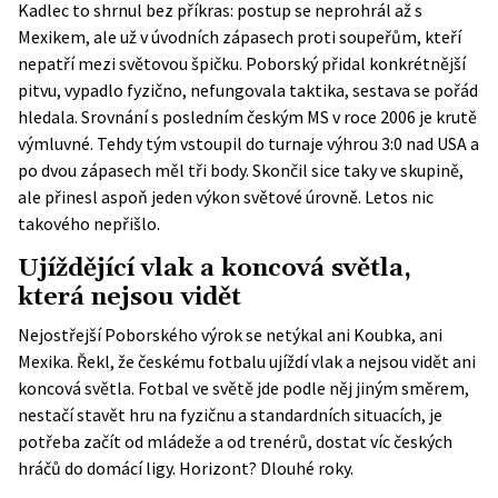
Kadlec to shrnul bez příkras: postup se neprohrál až s
Mexikem, ale už v úvodních zápasech proti soupeřům, kteří
nepatří mezi světovou špičku. Poborský přidal konkrétnější
pitvu, vypadlo fyzično, nefungovala taktika, sestava se pořád
hledala. Srovnání s posledním českým MS v roce 2006 je krutě
výmluvné. Tehdy tým vstoupil do turnaje výhrou 3:0 nad USA a
po dvou zápasech měl tři body. Skončil sice taky ve skupině,
ale přinesl aspoň jeden výkon světové úrovně. Letos nic
takového nepřišlo.
Ujíždějící vlak a koncová světla,
která nejsou vidět
Nejostřejší Poborského výrok se netýkal ani Koubka, ani
Mexika. Řekl, že českému fotbalu ujíždí vlak a nejsou vidět ani
koncová světla. Fotbal ve světě jde podle něj jiným směrem,
nestačí stavět hru na fyzičnu a standardních situacích, je
potřeba začít od mládeže a od trenérů, dostat víc českých
hráčů do domácí ligy. Horizont? Dlouhé roky.