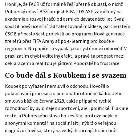
Ironií je, že FAČR už formálně řeší přesně oblasti, o nichž
Poborský mluví. Běží
projekt FIFA TDS ASP
zaměřený na
akademie a rozvoj hráčů od osmi do devatenácti let. Svaz
spustil nový licenční řád talentované mládeže, partnerství s
ČSOB přineslo šest projektů od programu Nová generace
trenérů přes FIFA Areny až po e-learning pro kouče v
regionech. Na papíře to vypadá jako systémová odpověď. V
praxi zatím chybí viditelný efekt, a právě ta propast mezi
deklaracemi a realitou je jádrem Poborského frustrace.
Co bude dál s Koubkem i se svazem
Koubek po vyřazení nemluvil o odchodu. Hovořil o
pokračování procesu a o personální obměně kádru. Jeho
smlouva běží do června 2028, takže případné rychlé
rozhodnutí by bylo nejen sportovní, ale i politické. Tlak ale
roste, a Poborského slova ho zesílila, protože nejde o
anonymní komentář na sociální síti, nýbrž o veřejnou
diagnózu člověka, který na velkých turnajích sám hrál.