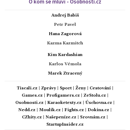
O kom se mluví - Osobnosti.cz
Andrej Babiš
Petr Pavel
Hana Zagorová
Kazma Kazmitch
Kim Kardashian
Karlos Vémola
Marek Ztracený
Tiscali.cz
|
Zprávy
|
Sport
|
Ženy
|
Cestování
|
Games.cz
|
Profigamers.cz
|
ZeStolu.cz
|
Osobnosti.cz
|
Karaoketexty.cz
|
Úschovna.cz
|
Nedd.cz
|
Moulík.cz
|
Fights.cz
|
Dokina.cz
|
CZhity.cz
|
Našepeníze.cz
|
Srovnám.cz
|
StartupInsider.cz