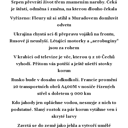
Srpen převrátí život třem znamením naruby. Čeká
je štěstí, odměna i změna, na kterou dlouho čekala
Vyřízeno: Fleury už si stihl s Muradovem domluvit
odvetu
Ukrajina chystá sci-fi přepravu vojáků na frontu,
Rusové ji neuslyší. Létající motorky a „aerobuginy“
jsou za rohem
V krabici od televize je věc, kterou 9 z 10 Čechů
vyhodí. Přitom vás potěší a ještě ušetří stovky
korun
Rusko bude v dosahu odkudkoli. Francie promění
20 transportních obrů A400M v nosiče řízených
střel s doletem 9 000 km
Kdo jahody jen opláchne vodou, nesmyje z nich to
podstatné. Slaný roztok za pár korun vytáhne ven i
skryté larvy
Zavrtá se do země jako jehla a vytvoří umělé