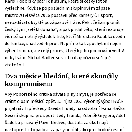
Karel Poborský patří k hlasům, které si český fotbal
vyslechne. Když se po posledním skupinovém zápase
mistrovství světa 2026 postavil před kamery ČT sport,
nerozdával obvyklé pozápasové fráze. Řekl, že šampionát
český tým „svlékl donaha“, a pak přidal větu, která rezonuje
víc než samotný výsledek: lidé, kteří Miroslava Koubka uvedli
do funkce, snad věděli proč. Nepřímo tak zpochybnil nejen
výběr trenéra, ale celý proces, který k jeho jmenování vedl. A
nebyl sám, Michal Kadlec se s jeho diagnózou veřejně
ztotožnil.
Dva měsíce hledání, které skončily
kompromisem
Aby Poborského kritika dávala plný smysl, je potřeba se
vrátit o osm měsíců zpět. 15. října 2025
výkonný výbor FAČR
přijal návrh předsedy Davida Trundy na odvolání Ivana Haška.
Gesční skupina pro sport, tedy Trunda, Zdeněk Grygera, Adolf
Šádek a přizvaný Pavel Nedvěd, dostala za úkol najít
nástupce. Listopadové zápasy odřídil jako přechodné řešení