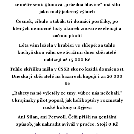
zemětřesení: 9tunová „prázdná hlavice“ má sílu
jako malý jaderný výbuch
Česnek, cibule a tabák: tři domácí postřiky, po
kterých nemocné listy okurek znovu zezelenají a
začnou plodit
Léta vám ležela v krabici ve sklepě: za tuhle
kuchyňskou váhu se závažími dnes sběratelé
nabízejí až 15 000 Kč
Tuhle skříňku měla v ČSSR skoro každá domácnost.
Dneska ji sběratelé na bazarech kupují i za 20 000
Kč
„Rakety na ně vyletěly ze tmy, vůbec nás nečekali.“
Ukrajinský pilot popsal, jak helikoptéry rozmetaly
ruské kolony u Kyjeva
Ani Silan, ani Perwoll. Češi přišli na geniální
způsob, jak nahradit aviváž v pračce. Stojí 0 Kč