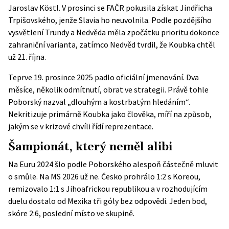
Jaroslav Köstl. V prosinci se FAČR pokusila získat Jindřicha
Trpišovského, jenže Slavia ho neuvolnila. Podle pozdějšího
vysvětlení Trundy a Nedvěda měla zpočátku prioritu dokonce
zahraniční varianta, zatímco Nedvěd tvrdil, že Koubka chtěl
už 21. října.
Teprve
19. prosince 2025
padlo oficiální jmenování. Dva
měsíce, několik odmítnutí, obrat ve strategii. Právě tohle
Poborský nazval „dlouhým a kostrbatým hledáním“.
Nekritizuje primárně Koubka jako člověka, míří na způsob,
jakým se v krizové chvíli řídí reprezentace.
Šampionát, který neměl alibi
Na Euru 2024 šlo podle Poborského alespoň částečně mluvit
o smůle. Na MS 2026 už ne. Česko prohrálo 1:2 s Koreou,
remizovalo 1:1 s Jihoafrickou republikou a v rozhodujícím
duelu dostalo od Mexika tři góly bez odpovědi. Jeden bod,
skóre 2:6, poslední místo ve skupině.