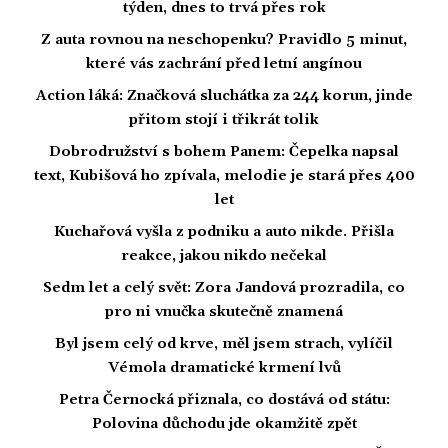
týden, dnes to trvá přes rok
Z auta rovnou na neschopenku? Pravidlo 5 minut,
které vás zachrání před letní angínou
Action láká: Značková sluchátka za 244 korun, jinde
přitom stojí i třikrát tolik
Dobrodružství s bohem Panem: Čepelka napsal
text, Kubišová ho zpívala, melodie je stará přes 400
let
Kuchařová vyšla z podniku a auto nikde. Přišla
reakce, jakou nikdo nečekal
Sedm let a celý svět: Zora Jandová prozradila, co
pro ni vnučka skutečně znamená
Byl jsem celý od krve, měl jsem strach, vylíčil
Vémola dramatické krmení lvů
Petra Černocká přiznala, co dostává od státu:
Polovina důchodu jde okamžitě zpět