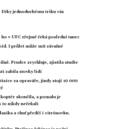
i? Díky jednoduchému triku vás
k ho v UFC zřejmě čeká poslední tanec
id. I průlet může mít závažné
lně. Prudce zrychluje, zjistila studie
i zabila stovky lidí
tisíce za opraváře, jindy stojí 10 000
ný
likoptér skončila, a pomalu je
ak to nikdy nečekali
klasika a chuť předčí i citrónovku.