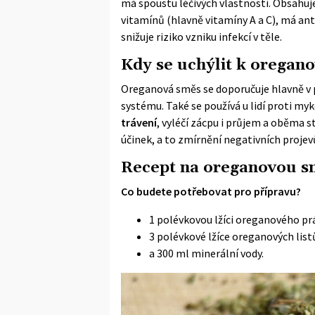
má spoustu léčivých vlastností. Obsahuj
vitamínů
(hlavně vitamíny A a C), má ant
snižuje riziko vzniku infekcí v těle.
Kdy se uchýlit k oregano
Oreganová směs se doporučuje hlavně v p
systému. Také se používá u lidí proti m
trávení
, vyléčí zácpu i průjem a oběma s
účinek, a to zmírnění negativních proje
Recept na oreganovou s
Co budete potřebovat pro přípravu?
1 polévkovou lžíci oreganového pr
3 polévkové lžíce oreganových list
a 300 ml minerální vody.