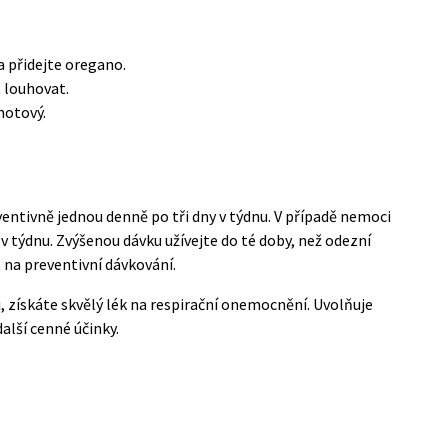
 a přidejte oregano.
 louhovat.
hotový.
ventivně jednou denně po tři dny v týdnu. V případě nemoci
 v týdnu. Zvýšenou dávku užívejte do té doby, než odezní
 na preventivní dávkování.
i
, získáte skvělý lék na respirační onemocnění. Uvolňuje
alší cenné účinky.