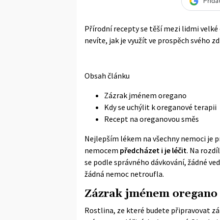
Přida
Přírodní recepty se těší mezi lidmi velké
nevíte, jak je využít ve prospěch svého zd
Obsah článku
Zázrak jménem oregano
Kdy se uchýlit k oreganové terapii
Recept na oreganovou směs
Nejlepším lékem na všechny nemoci je p
nemocem
předcházet i je léčit
. Na rozdí
se podle správného dávkování, žádné vedle
žádná nemoc netroufla.
Zázrak jménem oregano
Rostlina, ze které budete připravovat zá