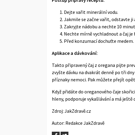
Dejte vařit minerální vodu.
Jakmile se začne vařit, odstavte ji
Zakryjte nádobu a nechte 10 minut
Nechte mírně vychladnout a čaj je 
Před konzumací dochuťte
medem
.
Aplikace a dávkování:
Takto připravený čaj z oregana pijte pre
zvyšte dávku na dvakrát denně po tři dny
příznaky nemoci. Pak můžete přejít opět
Když přidáte do oreganového čaje skořic
hleny, podporuje vykašlávání a má ještě d
Zdroj:
JakZdravě.cz
Autor:
Redakce JakZdravě