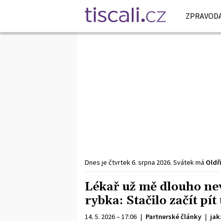
ZPRAVODA
Dnes je
čtvrtek
6. srpna
2026
.
Svátek má
Oldř
Lékař už mě dlouho nev
rybka: Stačilo začít pí
14. 5. 2026 – 17:06
|
Partnerské články
|
jak