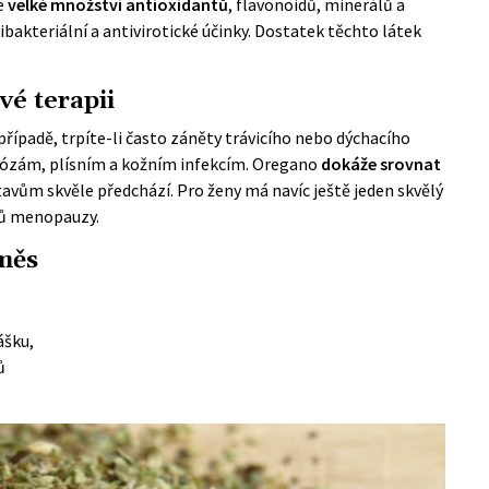
e
velké množství antioxidantů
, flavonoidů, minerálů a
ibakteriální a antivirotické účinky. Dostatek těchto látek
vé terapii
řípadě, trpíte-li často záněty trávicího nebo dýchacího
ykózám, plísním a kožním infekcím. Oregano
dokáže srovnat
tavům skvěle předchází. Pro ženy má navíc ještě jeden skvělý
vů menopauzy.
měs
ášku,
ů