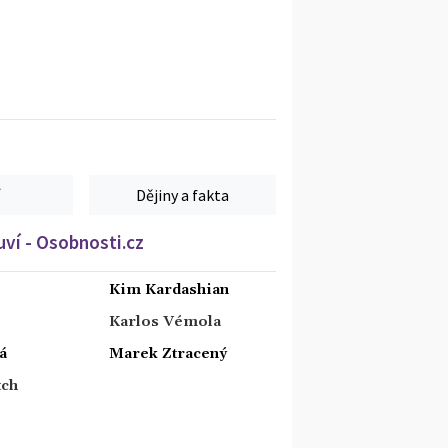
Dějiny a fakta
ví - Osobnosti.cz
Kim Kardashian
Karlos Vémola
á
Marek Ztracený
tch