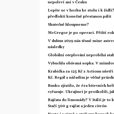
nepoleví ani v Česku
Lepíte se v horku ke stolu i k židl
předloktí konečně přestanou pálit
Skutečně hloupneme?
McGregor je po operaci. Příští ro
V dubnu 2029 nás těsně mine astero
následky
Globální oteplování neprobíhá stabi
Vybuchla obávaná sopka. V minulost
Krabička za 125 Kč z Actionu ušetří 
Kč. Regál s nářadím je věčně prázd
Rusko zjistilo, že éra bitevních he
vyřazuje. Ukrajinci je proškolili, j
Rajčata do limonády? V Itálii je to 
Stačí 500 g rajčat a jeden citrón