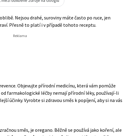
t mezi oblíbené zdroje na Googlu
 oblibě. Nejsou drahé, suroviny máte často po ruce, jen
raví. Přesně to platí i v případě tohoto receptu.
revence. Objevujte přírodní medicínu, která vám pomůže
l od farmakologické léčby nemají přírodní léky, používají-li
jší účinky. Vyrobte si zdravou směs k popíjení, aby si na vás
zračnou směs, je oregano. Běžně se používá jako koření, ale