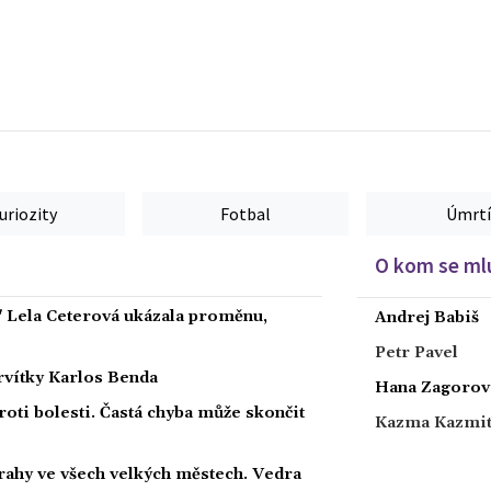
uriozity
Fotbal
Úmrtí
O kom se mlu
" Lela Ceterová ukázala proměnu,
Andrej Babiš
Petr Pavel
ervítky Karlos Benda
Hana Zagorov
roti bolesti. Častá chyba může skončit
Kazma Kazmi
strahy ve všech velkých městech. Vedra