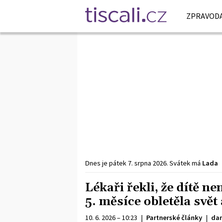
ZPRAVODA
Dnes je
pátek
7. srpna
2026
.
Svátek má
Lada
Lékaři řekli, že dítě n
5. měsíce obletěla svě
10. 6. 2026 – 10:23
|
Partnerské články
|
da