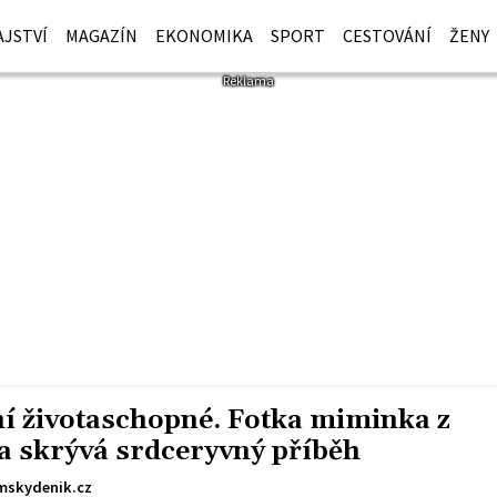
JSTVÍ
MAGAZÍN
EKONOMIKA
SPORT
CESTOVÁNÍ
ŽENY
ení životaschopné. Fotka miminka z
t a skrývá srdceryvný příběh
mskydenik.cz