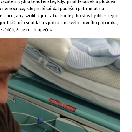
dvacátém týdnu těhotenství, když jí náhle odtekla plodová
 do nemocnice, kde jim lékař dal pouhých pět minut na
 tlačil, aby svolili k potratu.
Podle jeho slov by dítě stejně
t prohlášení o souhlasu s potratem svého prvního potomka,
věděli, že je to chlapeček.