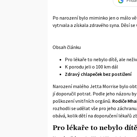
Přida
Po narození bylo miminko jen o málo větš
vytrvala a získala zdravého syna. Děsí se
Obsah článku
Pro lékaře to nebylo dítě, ale než
K porodu jeli o 100 km dál
Zdravý chlapeček bez postižení
Narození malého Jetta Morrise bylo obtí
jí doporučil potrat. Podle jeho názoru by
poškození vnitřních orgánů.
Rodiče Mhai
rozhodli se udělat vše pro jeho záchranu
obává, kolik dětí na doporučení lékařů zb
Pro lékaře to nebylo dít