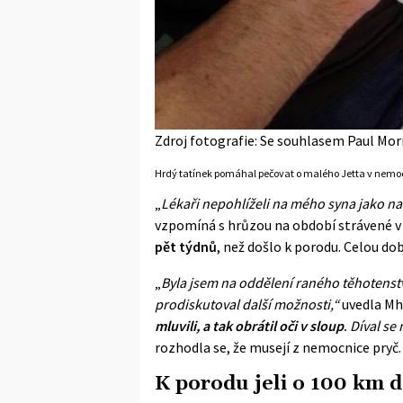
Zdroj fotografie: Se souhlasem Paul Mor
Hrdý tatínek pomáhal pečovat o malého Jetta v nemo
„
Lékaři nepohlíželi na mého syna jako na
vzpomíná s hrůzou na období strávené v
pět týdnů
, než došlo k
porodu
. Celou do
„
Byla jsem na oddělení raného těhotenstv
prodiskutoval další možnosti,“
uvedla Mha
mluvili, a tak obrátil oči v sloup
.
Díval se
rozhodla se, že musejí z nemocnice pryč.
K porodu jeli o 100 km d