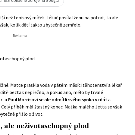
t mezi oblíbené zdroje na Googlu
í než tenisový míček. Lékař posílal ženu na potrat, ta ale
 však, kolik dětí takto zbytečně zemřelo.
ivotaschopný plod
žné. Matce praskla voda v pátém měsíci těhotenství a lékař
 dítě beztak nepřežilo, a pokud ano, mělo by trvalé
ri a Paul Morrisovi se ale odmítli svého synka vzdát
a
. Celý příběh měl šťastný konec. Matka malého Jetta se však
ytečně přišlo o život.
ě, ale neživotaschopný plod