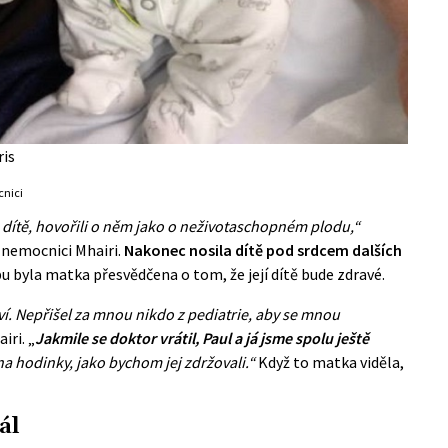
ris
cnici
 dítě, hovořili o něm jako o neživotaschopném plodu,“
 nemocnici Mhairi.
Nakonec nosila dítě pod srdcem dalších
bu byla matka přesvědčena o tom, že její dítě bude zdravé.
í. Nepřišel za mnou nikdo z pediatrie, aby se mnou
iri. „
Jakmile se doktor vrátil, Paul a já jsme spolu ještě
 na hodinky, jako bychom jej zdržovali.“
Když to matka viděla,
ál