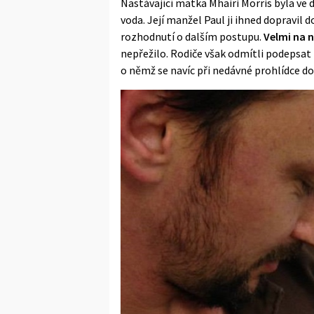
Nastávající matka Mhairi Morris byla ve 
voda. Její manžel Paul ji ihned dopravil
rozhodnutí o dalším postupu.
Velmi na ně
nepřežilo. Rodiče však odmítli podepsa
o němž se navíc při nedávné prohlídce doz