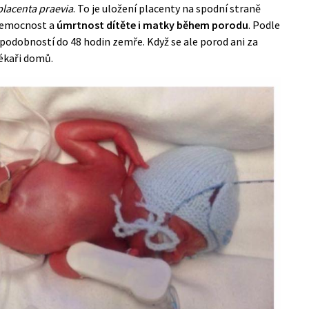
placenta praevia
. To je uložení placenty na spodní straně
 nemocnost a
úmrtnost dítěte i matky během porodu
. Podle
ěpodobností do 48 hodin zemře. Když se ale porod ani za
lékaři domů.