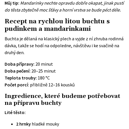
Můj tip:
Mandarinky nechte opravdu dobře okapat, jinak pustí
do těsta zbytečně moc šťávy a horní vrstva se bude péct déle.
Recept na rychlou litou buchtu s
pudinkem a mandarinkami
Buchta je dělaná na klasický plech a vyjde z ní zhruba rodinná
dávka, takže se hodí na odpoledne, návštěvu i ke svačině na
druhý den.
Doba přípravy:
20 minut
Doba pečení:
20–25 minut
Teplota trouby:
180 °C
Počet porcí:
přibližně 12–16 kousků
Ingredience, které budeme potřebovat
na přípravu buchty
Lité těsto:
2 hrnky
hladké mouky