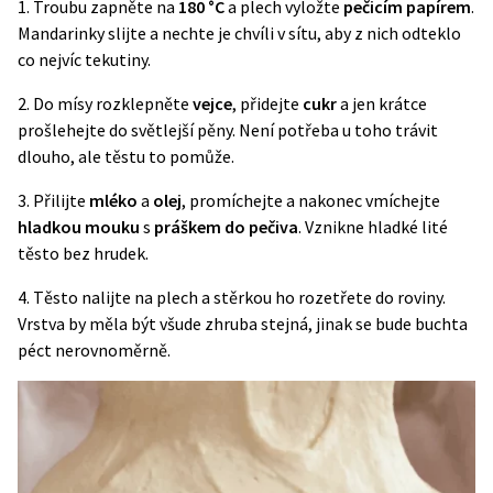
1. Troubu zapněte na
180 °C
a plech vyložte
pečicím papírem
.
Mandarinky slijte a nechte je chvíli v sítu, aby z nich odteklo
co nejvíc tekutiny.
2. Do mísy rozklepněte
vejce
, přidejte
cukr
a jen krátce
prošlehejte do světlejší pěny. Není potřeba u toho trávit
dlouho, ale těstu to pomůže.
3. Přilijte
mléko
a
olej
, promíchejte a nakonec vmíchejte
hladkou mouku
s
práškem do pečiva
. Vznikne hladké lité
těsto bez hrudek.
4. Těsto nalijte na plech a stěrkou ho rozetřete do roviny.
Vrstva by měla být všude zhruba stejná, jinak se bude buchta
péct nerovnoměrně.