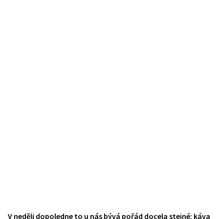
V neděli dopoledne to u nás bývá pořád docela stejné: káva