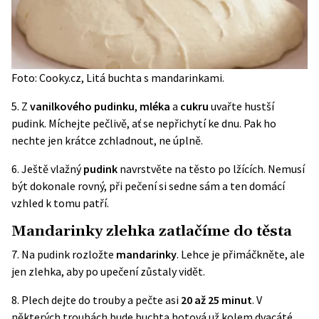
Foto: Cooky.cz, Litá buchta s mandarinkami.
5. Z
vanilkového pudinku
,
mléka
a
cukru
uvařte hustší
pudink. Míchejte pečlivě, ať se nepřichytí ke dnu. Pak ho
nechte jen krátce zchladnout, ne úplně.
6. Ještě vlažný
pudink
navrstvěte na těsto po lžících. Nemusí
být dokonale rovný, při pečení si sedne sám a ten domácí
vzhled k tomu patří.
Mandarinky zlehka zatlačíme do těsta
7. Na pudink rozložte
mandarinky
. Lehce je přimáčkněte, ale
jen zlehka, aby po upečení zůstaly vidět.
8. Plech dejte do trouby a pečte asi
20 až 25 minut
. V
některých troubách bude buchta hotová už kolem dvacáté