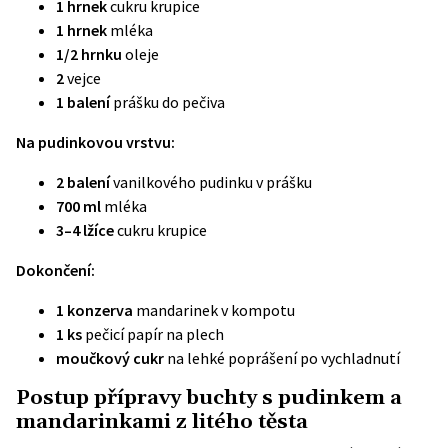
1 hrnek
cukru krupice
1 hrnek
mléka
1/2 hrnku
oleje
2
vejce
1 balení
prášku do pečiva
Na pudinkovou vrstvu:
2 balení
vanilkového pudinku v prášku
700 ml
mléka
3–4 lžíce
cukru krupice
Dokončení:
1 konzerva
mandarinek v kompotu
1 ks
pečicí papír na plech
moučkový cukr
na lehké poprášení po vychladnutí
Postup přípravy buchty s pudinkem a
mandarinkami z litého těsta