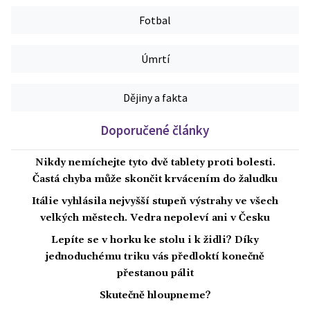
Fotbal
Úmrtí
Dějiny a fakta
Doporučené články
Nikdy nemíchejte tyto dvě tablety proti bolesti.
Častá chyba může skončit krvácením do žaludku
Itálie vyhlásila nejvyšší stupeň výstrahy ve všech
velkých městech. Vedra nepoleví ani v Česku
Lepíte se v horku ke stolu i k židli? Díky
jednoduchému triku vás předloktí konečně
přestanou pálit
Skutečně hloupneme?