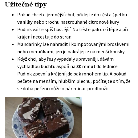
Užitečné tipy
Pokud chcete jemnější chuť, přidejte do těsta špetku
vanilky
nebo trochu nastrouhané citronové kůry.
Pudink vařte spíš hustější. Na těstě pak drží lépe a při
krájení necestuje do stran.
Mandarinky lze nahradit i kompotovanými broskvemi
nebo meruňkami, jen je nakrájejte na menší kousky.
Když chci, aby řezy vypadaly upraveněji, dávám
vychladlou buchtu aspoň na
30 minut
do lednice.
Pudink zpevní a krájení jde pak mnohem líp. A pokud
pečete na menším, hlubším plechu, počítejte s tím, že
se doba pečení může o pár minut prodloužit.