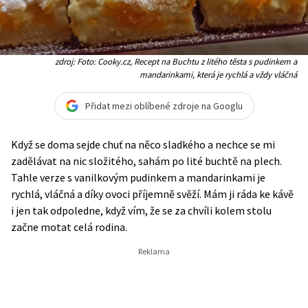
zdroj: Foto: Cooky.cz, Recept na Buchtu z litého těsta s pudinkem a
mandarinkami, která je rychlá a vždy vláčná
Přidat mezi oblíbené zdroje na Googlu
Když se doma sejde chuť na něco sladkého a nechce se mi
zadělávat na nic složitého, sahám po lité buchtě na plech.
Tahle verze s vanilkovým pudinkem a mandarinkami je
rychlá, vláčná a díky ovoci příjemně svěží. Mám ji ráda ke kávě
i jen tak odpoledne, když vím, že se za chvíli kolem stolu
začne motat celá rodina.