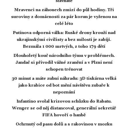
šťavnaté
Mravenci na záhonech zmizí do půl hodiny. Tři
suroviny z domácnosti za pár korun je vyženou na
celé léto
Putinova odporná válka: Ruské drony krouží nad
ukrajinskými civilisty a bez milosti je zabíjí.
Bezmála 1 000 mrtvých, z toho 179 dětí
Dlouholetý kouč národního týmu v problémech.
Jandač si přivodil vážné zranění a v Plzni není
schopen trénovat
30 minut a máte zubní náhradu: 3D tiskárna velká
jako krabice od bot mění návštěvu zubaře k
nepoznání
Infantino svolal krizovou schůzku do Rabatu.
Wenger se od něj distancoval, generální sekretář
FIFA hovoří o hanbě
Ochrnutý od pasu dolů a s rakovinou v mozku