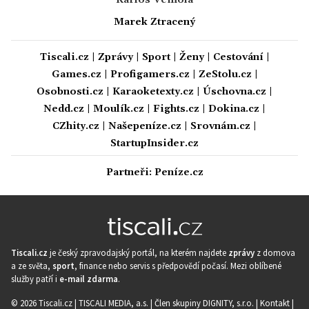
Marek Ztracený
Tiscali.cz
|
Zprávy
|
Sport
|
Ženy
|
Cestování
|
Games.cz
|
Profigamers.cz
|
ZeStolu.cz
|
Osobnosti.cz
|
Karaoketexty.cz
|
Úschovna.cz
|
Nedd.cz
|
Moulík.cz
|
Fights.cz
|
Dokina.cz
|
CZhity.cz
|
Našepeníze.cz
|
Srovnám.cz
|
StartupInsider.cz
Partneři:
Peníze.cz
Tiscali.cz
je český zpravodajský portál, na kterém najdete
zprávy
z domova
a ze světa,
sport
, finance nebo servis s předpovědí počasí. Mezi oblíbené
služby patří i
e-mail zdarma
.
© 2026 Tiscali.cz |
TISCALI MEDIA, a.s.
|
Člen skupiny DIGNITY, s.r.o.
|
Kontakt
|