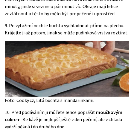
minuty, jinde si vezme o pár minut víc. Okraje mají lehce
zezlátnout a těsto by mělo být propečené i uprostřed.
9. Po vytažení nechte buchtu vychladnout přímo na plechu.
Krájejte ji až potom, jinak se může pudinková vrstva roztírat.
Foto: Cooky.cz, Litá buchta s mandarinkami.
10. Před podáváním ji můžete lehce poprášit
moučkovým
cukrem
. Ke kávě je nejlepší ještě v den pečení, ale v chladu
vydrží pěkná i do druhého dne.