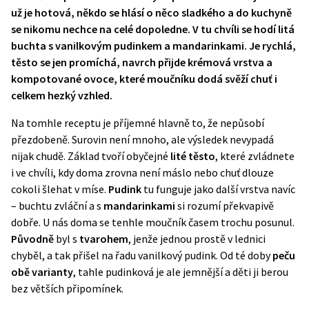
už je hotová, někdo se hlásí o něco sladkého a do kuchyně
se nikomu nechce na celé dopoledne. V tu chvíli se hodí
litá
buchta
s vanilkovým pudinkem a mandarinkami. Je rychlá,
těsto se jen promíchá, navrch přijde krémová vrstva a
kompotované ovoce, které
moučníku
dodá svěží chuť i
celkem hezký vzhled.
Na tomhle receptu je příjemné hlavně to, že nepůsobí
přezdobeně. Surovin není mnoho, ale výsledek nevypadá
nijak chudě. Základ tvoří obyčejné
lité těsto
, které zvládnete
i ve chvíli, kdy doma zrovna není máslo nebo chuť dlouze
cokoli šlehat v míse.
Pudink
tu funguje jako další vrstva navíc
– buchtu zvláční a s
mandarinkami
si rozumí překvapivě
dobře. U nás doma se tenhle moučník časem trochu posunul.
Původně
byl s
tvarohem
, jenže jednou prostě v lednici
chyběl, a tak přišel na řadu vanilkový pudink. Od té doby
peču
obě varianty
, tahle pudinková je ale jemnější a děti ji berou
bez větších připomínek.