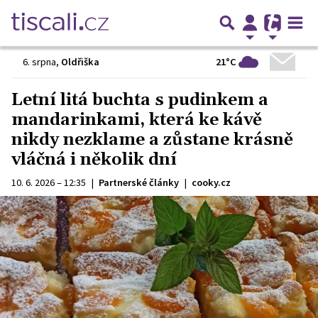
21°C
6. srpna
,
Oldřiška
Letní litá buchta s pudinkem a
mandarinkami, která ke kávě
nikdy nezklame a zůstane krásně
vláčná i několik dní
10. 6. 2026 – 12:35
|
Partnerské články
|
cooky.cz