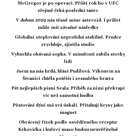
McGregor je po operaci. Příští rok ho v UFC
zřejmě čeká poslední tanec
V dubnu 2029 nás těsně mine asteroid. I průlet
může mít závažné následky
Globální oteplování neprobíhá stabilně. Prudce
zrychluje, zjistila studie
Vybuchla obávaná sopka. V minulosti zabila stovky
lidí
Jsem na nás hrdá, hlásí Pudilová. Výkonem na
Štvanici chtěla potěšit i zesnulého bratra
Pět nejlepších písní Seala: Příběh za nimi překvapí
víc než samotná hudba
Pěstování dýní má svá úskalí. Přitahují krysy jako
magnet
Obrácený řízek podle osvědčeného receptu:
Krkovička i kuřecí maso budou neuvěřitelně