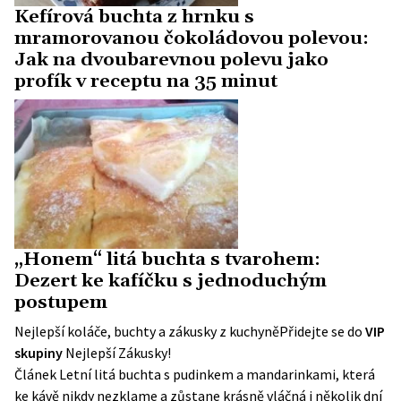
Kefírová buchta z hrnku s
mramorovanou čokoládovou polevou:
Jak na dvoubarevnou polevu jako
profík v receptu na 35 minut
„Honem“ litá buchta s tvarohem:
Dezert ke kafíčku s jednoduchým
postupem
Nejlepší koláče, buchty a zákusky z kuchyně
Přidejte se do
VIP
skupiny
Nejlepší Zákusky!
Článek
Letní litá buchta s pudinkem a mandarinkami, která
ke kávě nikdy nezklame a zůstane krásně vláčná i několik dní