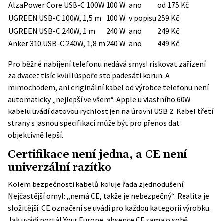
AlzaPower Core USB-C 100W
100 W
ano
od 175 Kč
UGREEN USB-C 100W, 1,5 m
100 W
v popisu
259 Kč
UGREEN USB-C 240W, 1 m
240 W
ano
249 Kč
Anker 310 USB-C 240W, 1,8 m
240 W
ano
449 Kč
Pro běžné nabíjení telefonu nedává smysl riskovat zařízení
za dvacet tisíc kvůli úspoře sto padesáti korun. A
mimochodem, ani originální kabel od výrobce telefonu není
automaticky „nejlepší ve všem“. Apple u vlastního 60W
kabelu uvádí datovou rychlost jen na úrovni USB 2. Kabel třetí
strany s jasnou specifikací může být pro přenos dat
objektivně lepší.
Certifikace není jedna, a CE není
univerzální razítko
Kolem bezpečnosti kabelů koluje řada zjednodušení.
Nejčastější omyl: „nemá CE, takže je nebezpečný“. Realita je
složitější. CE označení se uvádí pro každou kategorii výrobku.
Jak uvádí portál
Your Europe
, absence CE sama o sobě