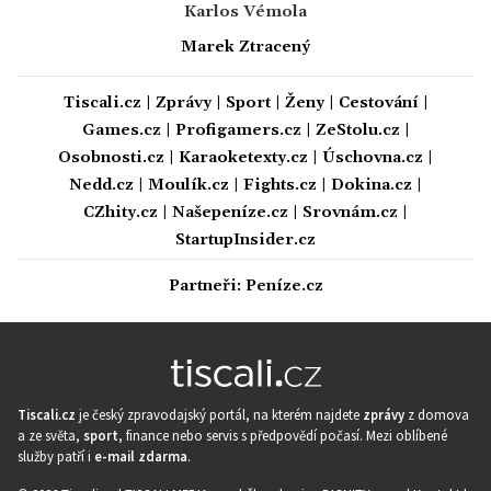
Karlos Vémola
Marek Ztracený
Tiscali.cz
|
Zprávy
|
Sport
|
Ženy
|
Cestování
|
Games.cz
|
Profigamers.cz
|
ZeStolu.cz
|
Osobnosti.cz
|
Karaoketexty.cz
|
Úschovna.cz
|
Nedd.cz
|
Moulík.cz
|
Fights.cz
|
Dokina.cz
|
CZhity.cz
|
Našepeníze.cz
|
Srovnám.cz
|
StartupInsider.cz
Partneři:
Peníze.cz
Tiscali.cz
je český zpravodajský portál, na kterém najdete
zprávy
z domova
a ze světa,
sport
, finance nebo servis s předpovědí počasí. Mezi oblíbené
služby patří i
e-mail zdarma
.