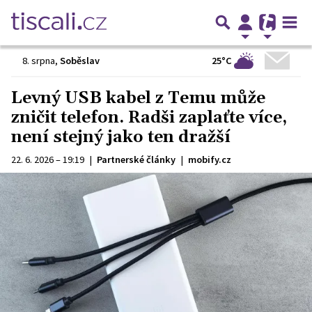
25°C
8. srpna
,
Soběslav
Levný USB kabel z Temu může
zničit telefon. Radši zaplaťte více,
není stejný jako ten dražší
22. 6. 2026 – 19:19
|
Partnerské články
|
mobify.cz