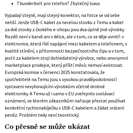
Thunderbolt pro telefon? Zbytečný luxus
Vypadají stejně, mají stejný konektor, na fotce se od sebe
neliší. Jenže USB-C kabel za necelou stovku z Temu a kabel
za dvě stovky z českého e-shopu jsou dva úplně jiné výrobky.
Rozdíl není v barvě ani v délce, ale v tom, co se děje uvnitř: v
elektronice, která řídí napájení mezi kabelem a telefonem, v
kvalitě stínění, v přítomnosti bezpečnostního čipu a v tom,
jestli za kabelem stojí dohledatelný výrobce, nebo anonymní
marketplace prodejce, který příští měsíc nemusí existovat.
Evropská komise v červenci 2025 konstatovala, že
spotřebitelé na Temu jsou s vysokou pravděpodobností
vystaveni nevyhovujícím výrobkům včetně drobné
elektroniky. A Temu už i samo v EU zveřejnilo
svolávací
oznámení
, ve kterém zákazníkům nařizuje přestat používat
konkrétní rychlonabíječku s USB-C kabelem a žádat vrácení
peněz. Problém tedy není teoretický.
Co přesně se může ukázat