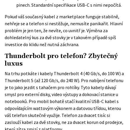
pinech. Standardní specifikace USB-C s nimi nepočítá.
Pokud váš současný kabel z marketplace funguje stabilně,
nehřeje se a telefon si nestěžuje, nemusíte panikařit. Hlavní
problém je jen ten, že nevíte, co uvnitř je. Výměna za
dohledatelný kus za dvě stovky je v takovém případě spíš
investice do klidu než nutná záchrana.
Thunderbolt pro telefon? Zbytečný
luxus
Na trhu potkáte i kabely Thunderbolt 4 (40 Gb/s, do 100 W) a
Thunderbolt 5 (až 120 Gb/s, do 240 W). Pro nabíjení telefonu
je to jako jezdit s tahačem pro rohlíky. Tyto kabely dávají
smysl pro externí disky, video výstupy a dokovací stanice u
notebooků. Pro mobil bohatě stačí kvalitní USB-C kabel s
odpovídajícím wattovým výkonem a datovou třídou, kterou
váš telefon skutečně využije. Telefon za dvacet tisíc si
zaslouží kabel za dvě stovky, ne za dvacet korun od prodejce,
který zítra zmizí z platformy.