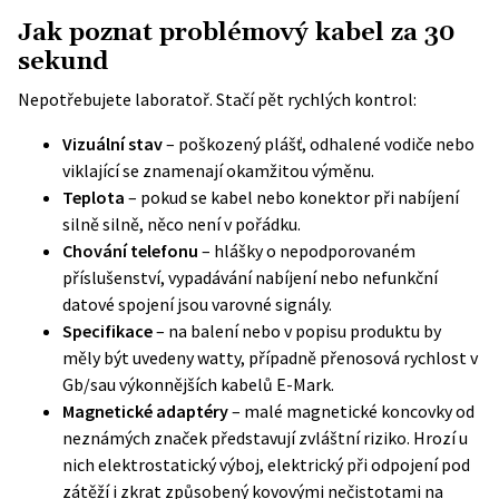
Jak poznat problémový kabel za 30
sekund
Nepotřebujete laboratoř. Stačí pět rychlých kontrol:
Vizuální stav
– poškozený plášť, odhalené vodiče nebo
viklající se znamenají okamžitou výměnu.
Teplota
– pokud se kabel nebo konektor při nabíjení
silně silně, něco není v pořádku.
Chování telefonu
– hlášky o nepodporovaném
příslušenství, vypadávání nabíjení nebo nefunkční
datové spojení jsou varovné signály.
Specifikace
– na balení nebo v popisu produktu by
měly být uvedeny watty, případně přenosová rychlost v
Gb/sau výkonnějších kabelů E-Mark.
Magnetické adaptéry
– malé magnetické koncovky od
neznámých značek představují zvláštní riziko. Hrozí u
nich elektrostatický výboj, elektrický při odpojení pod
zátěží i zkrat způsobený kovovými nečistotami na