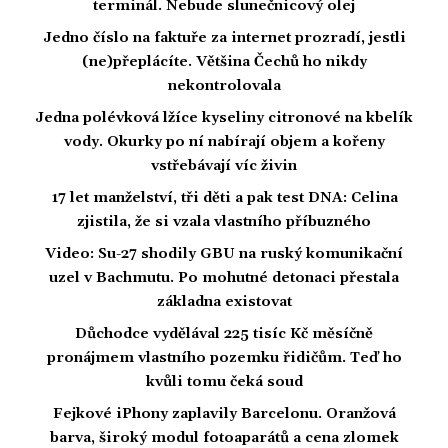
terminál. Nebude slunečnicový olej
Jedno číslo na faktuře za internet prozradí, jestli
(ne)přeplácíte. Většina Čechů ho nikdy
nekontrolovala
Jedna polévková lžíce kyseliny citronové na kbelík
vody. Okurky po ní nabírají objem a kořeny
vstřebávají víc živin
17 let manželství, tři děti a pak test DNA: Celina
zjistila, že si vzala vlastního příbuzného
Video: Su-27 shodily GBU na ruský komunikační
uzel v Bachmutu. Po mohutné detonaci přestala
základna existovat
Důchodce vydělával 225 tisíc Kč měsíčně
pronájmem vlastního pozemku řidičům. Teď ho
kvůli tomu čeká soud
Fejkové iPhony zaplavily Barcelonu. Oranžová
barva, široký modul fotoaparátů a cena zlomek