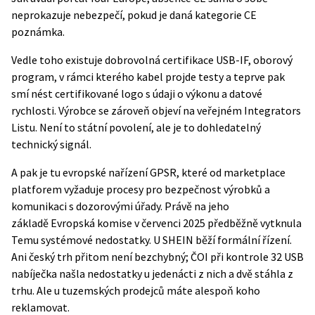
neprokazuje nebezpečí, pokud je daná kategorie CE
poznámka.
Vedle toho existuje dobrovolná certifikace USB-IF, oborový
program, v rámci kterého kabel projde testy a teprve pak
smí nést certifikované logo s údaji o výkonu a datové
rychlosti. Výrobce se zároveň objeví na veřejném Integrators
Listu. Není to státní povolení, ale je to dohledatelný
technický signál.
A pak je tu evropské nařízení GPSR, které od marketplace
platforem vyžaduje procesy pro bezpečnost výrobků a
komunikaci s dozorovými úřady. Právě na jeho
základě
Evropská komise
v červenci 2025 předběžně vytknula
Temu systémové nedostatky. U SHEIN běží formální řízení.
Ani český trh přitom není bezchybný; ČOI při kontrole 32 USB
nabíječka našla nedostatky u jedenácti z nich a dvě stáhla z
trhu. Ale u tuzemských prodejců máte alespoň koho
reklamovat.