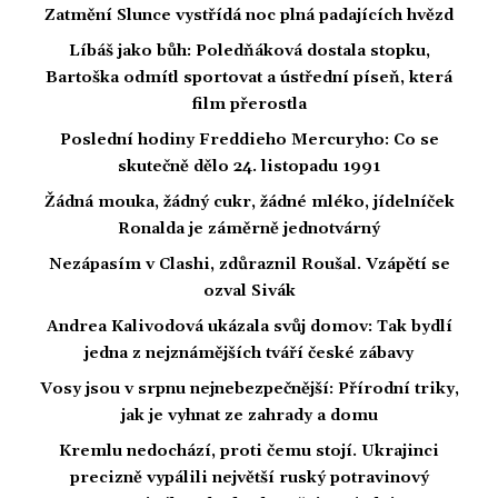
Zatmění Slunce vystřídá noc plná padajících hvězd
Líbáš jako bůh: Poledňáková dostala stopku,
Bartoška odmítl sportovat a ústřední píseň, která
film přerostla
Poslední hodiny Freddieho Mercuryho: Co se
skutečně dělo 24. listopadu 1991
Žádná mouka, žádný cukr, žádné mléko, jídelníček
Ronalda je záměrně jednotvárný
Nezápasím v Clashi, zdůraznil Roušal. Vzápětí se
ozval Sivák
Andrea Kalivodová ukázala svůj domov: Tak bydlí
jedna z nejznámějších tváří české zábavy
Vosy jsou v srpnu nejnebezpečnější: Přírodní triky,
jak je vyhnat ze zahrady a domu
Kremlu nedochází, proti čemu stojí. Ukrajinci
precizně vypálili největší ruský potravinový