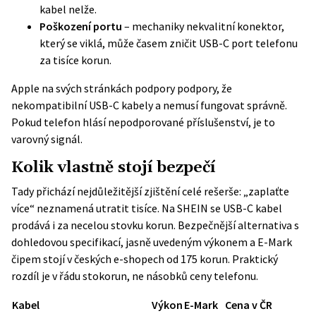
kabel nelže.
Poškození portu
– mechaniky nekvalitní konektor,
který se viklá, může časem zničit USB-C port telefonu
za tisíce korun.
Apple na svých stránkách podpory podpory, že
nekompatibilní USB-C kabely a nemusí fungovat správně.
Pokud telefon hlásí nepodporované příslušenství, je to
varovný signál.
Kolik vlastně stojí bezpečí
Tady přichází nejdůležitější zjištění celé rešerše: „zaplaťte
více“ neznamená utratit tisíce. Na SHEIN se USB-C kabel
prodává i za necelou stovku korun. Bezpečnější alternativa s
dohledovou specifikací, jasně uvedeným výkonem a E-Mark
čipem stojí v českých e-shopech od 175 korun. Praktický
rozdíl je v řádu stokorun, ne násobků ceny telefonu.
Kabel
Výkon
E-Mark
Cena v ČR