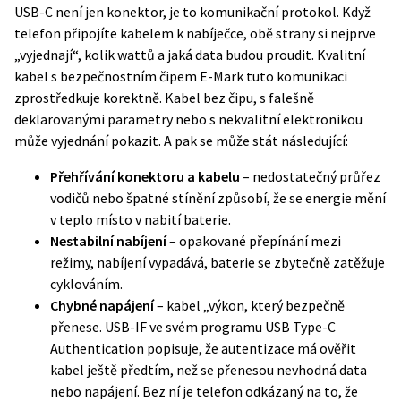
USB-C není jen konektor, je to komunikační protokol. Když
telefon připojíte kabelem k nabíječce, obě strany si nejprve
„vyjednají“, kolik wattů a jaká data budou proudit. Kvalitní
kabel s bezpečnostním čipem E-Mark tuto komunikaci
zprostředkuje korektně. Kabel bez čipu, s falešně
deklarovanými parametry nebo s nekvalitní elektronikou
může vyjednání pokazit. A pak se může stát následující:
Přehřívání konektoru a kabelu
– nedostatečný průřez
vodičů nebo špatné stínění způsobí, že se energie mění
v teplo místo v nabití baterie.
Nestabilní nabíjení
– opakované přepínání mezi
režimy, nabíjení vypadává, baterie se zbytečně zatěžuje
cyklováním.
Chybné napájení
– kabel „výkon, který bezpečně
přenese. USB-IF ve svém programu
USB Type-C
Authentication
popisuje, že autentizace má ověřit
kabel ještě předtím, než se přenesou nevhodná data
nebo napájení. Bez ní je telefon odkázaný na to, že