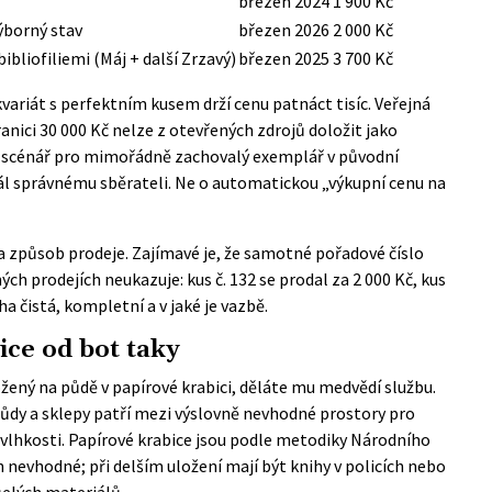
březen 2024
1 900 Kč
výborný stav
březen 2026
2 000 Kč
ibliofiliemi (Máj + další Zrzavý)
březen 2025
3 700 Kč
variát s perfektním kusem drží cenu patnáct tisíc. Veřejná
ranici 30 000 Kč nelze z otevřených zdrojů doložit jako
ní scénář pro mimořádně zachovalý exemplář v původní
ál správnému sběrateli. Ne o automatickou „výkupní cenu na
y a způsob prodeje. Zajímavé je, že samotné pořadové číslo
ch prodejích neukazuje: kus č. 132 se prodal za 2 000 Kč, kus
iha čistá, kompletní a v jaké je vazbě.
ice od bot taky
ený na půdě v papírové krabici, děláte mu medvědí službu.
ůdy a sklepy patří mezi výslovně nevhodné prostory pro
 vlhkosti. Papírové krabice jsou podle
metodiky Národního
 nevhodné; při delším uložení mají být knihy v policích nebo
selých materiálů.