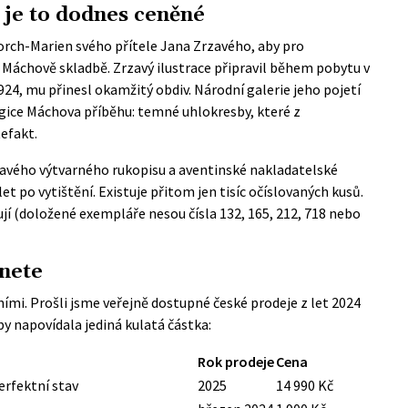
 je to dodnes ceněné
torch-Marien svého přítele Jana Zrzavého, aby pro
Máchově skladbě. Zrzavý ilustrace připravil během pobytu v
1924, mu přinesl okamžitý obdiv.
Národní galerie
jeho pojetí
agice Máchova příběhu: temné uhlokresby, které z
tefakt.
zavého výtvarného rukopisu a aventinské nakladatelské
et po vytištění. Existuje přitom jen tisíc očíslovaných kusů.
ují (doložené exempláře nesou čísla 132, 165, 212, 718 nebo
anete
áními. Prošli jsme veřejně dostupné české prodeje z let 2024
 by napovídala jediná kulatá částka:
Rok prodeje
Cena
erfektní stav
2025
14 990 Kč