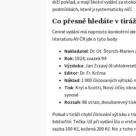
drží poklad, a mají školní vydání za stoko
podmínkách, které ji systematicky ničí.
Co přesně hledáte v tiráž
Cenné vydání má naprosto konkrétní ide
literaturu AV ČR
jde o tyto body:
Nakladatel:
Dr. Ot. Štorch-Marien 
Rok:
1924, svazek 94
Výzdoba:
Jan Zrzavý (6 uhlokreseb)
Editor:
Dr. Fr. Krčma
Náklad:
1 000 číslovaných výtisků 
Tisk:
Kryl a Scotti, Nový Jičín; obr
synové
Rozsah:
86 stran, dvoubarevný tis
Pokud v tiráži chybí číslování výtisku z
bibliofilii. Tečka. Už při vydání šlo o vr
vazba 100 Kč, kožená 200 Kč. Nic z toho 