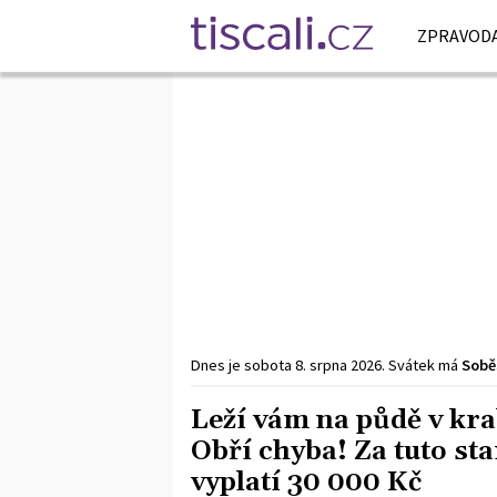
ZPRAVODA
Dnes je
sobota
8. srpna
2026
.
Svátek má
Sobě
Leží vám na půdě v kra
Obří chyba! Za tuto st
vyplatí 30 000 Kč