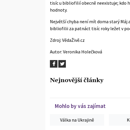
tisíc u bibliofilií obecně neexistuje; k
hodnoty.
Největší chyba není mít doma starý Máj 
bibliofilii za patnáct tisíc roky ležet v p
Zdroj:
VědaŽivě.cz
Autor:
Veronika Holečková
Nejnovější články
Mohlo by vás zajímat
Válka na Ukrajině
K