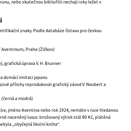
runu, nebo skutečnou bibliofilii nechají roky ležet v
i
ntifikační znaky. Podle
databáze Ústavu pro českou
/ Aventinum, Praha (Žižkov)
, grafická úprava V. H. Brunner
na domácí imitaci japanu
azové přílohy reprodukoval grafický závod V. Neubert a
k (černá a modrá)
 tisíce, jméno Aventina nebo rok 1924, nemáte v ruce hledanou
stveně naceněný luxus: brožovaný výtisk stál 80 Kč, plátěná
nebyla „obyčejná školní kniha“.