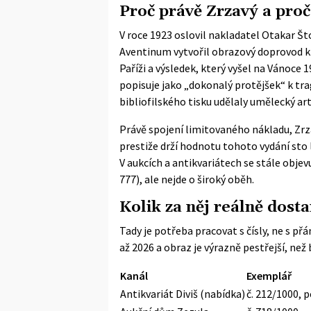
Proč právě Zrzavý a proč
V roce 1923 oslovil nakladatel Otakar Š
Aventinum vytvořil obrazový doprovod k 
Paříži a výsledek, který vyšel na Vánoce 
popisuje jako „dokonalý protějšek“ k tr
bibliofilského tisku udělaly umělecký ar
Právě spojení limitovaného nákladu, Zr
prestiže drží hodnotu tohoto vydání sto l
V aukcích a antikvariátech se stále objev
777), ale nejde o široký oběh.
Kolik za něj reálně dost
Tady je potřeba pracovat s čísly, ne s př
až 2026 a obraz je výrazně pestřejší, než
Kanál
Exemplář
Antikvariát Diviš (nabídka)
č. 212/1000, p