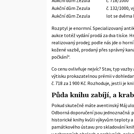
Aukční dům Zezula
č. 718/1000
Aukční dům Zezula
č. 132/1000, 
Aukční dům Zezula
lot se dvěma b
Rozptyl je enormní. Specializovaný antik
aukce totéž vydání prodá za dva tisíce. H
realizovaný prodej; podle nás jde o hor
kožené vazbě, prodaný přes správný kan
počkání“.
Co cenu ovlivňuje nejvíc? Stav, typ vazb
výtisku prokazatelnou prémii v dohledaný
č. 718 za 1 900 Kč. Rozhoduje, jestli je kn
Půda knihu zabíjí, a krab
Pokud skutečně máte aventinský Máj ulož
Odborná doporučení jsou jednoznačná: p
historické knihy kvůli výkyvům teploty a
památkového ústavu
pro skladování knih
v ochranných obalech z archivních, neky