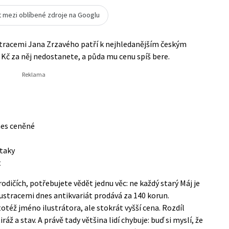
t mezi oblíbené zdroje na Googlu
ustracemi Jana Zrzavého patří k nejhledanějším českým
 Kč za něj nedostanete, a půda mu cenu spíš bere.
nes ceněné
 taky
t
dičích, potřebujete vědět jednu věc: ne každý starý Máj je
lustracemi dnes antikvariát prodává za 140 korun.
totéž jméno ilustrátora, ale stokrát vyšší cena. Rozdíl
ráž a stav. A právě tady většina lidí chybuje: buď si myslí, že