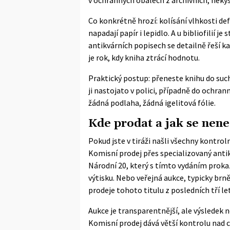
Co konkrétně hrozí: kolísání vlhkosti de
napadají papír i lepidlo. A u bibliofilií j
antikvárních popisech se detailně řeší k
je rok, kdy kniha ztrácí hodnotu.
Praktický postup: přeneste knihu do such
ji nastojato v polici, případně do ochr
žádná podlaha, žádná igelitová fólie.
Kde prodat a jak se nene
Pokud jste v tiráži našli všechny kontrol
Komisní prodej přes specializovaný antik
Národní 20, který s tímto vydáním prokaz
výtisku. Nebo veřejná aukce, typicky br
prodeje tohoto titulu z posledních tří let
Aukce je transparentnější, ale výsledek ne
Komisní prodej dává větší kontrolu nad c