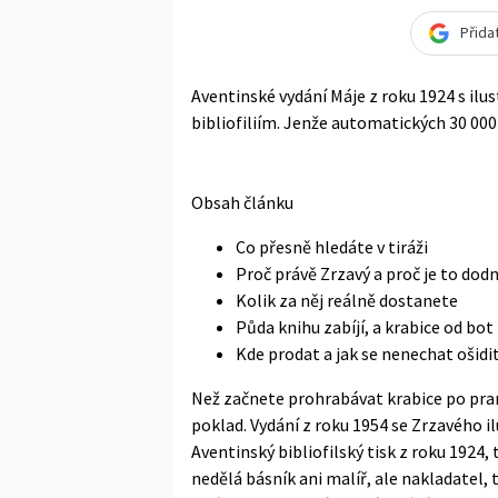
Přida
Aventinské vydání Máje z roku 1924 s il
bibliofiliím. Jenže automatických 30 000
Obsah článku
Co přesně hledáte v tiráži
Proč právě Zrzavý a proč je to dod
Kolik za něj reálně dostanete
Půda knihu zabíjí, a krabice od bot
Kde prodat a jak se nenechat ošidi
Než začnete prohrabávat krabice po praro
poklad. Vydání z roku 1954 se Zrzavého i
Aventinský bibliofilský tisk z roku 1924, 
nedělá básník ani malíř, ale nakladatel, ti