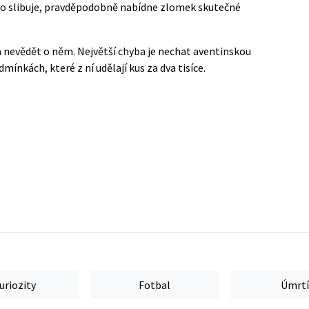
do ho slibuje, pravděpodobně nabídne zlomek skutečné
a nevědět o něm. Největší chyba je nechat aventinskou
odmínkách, které z ní udělají kus za dva tisíce.
uriozity
Fotbal
Úmrtí