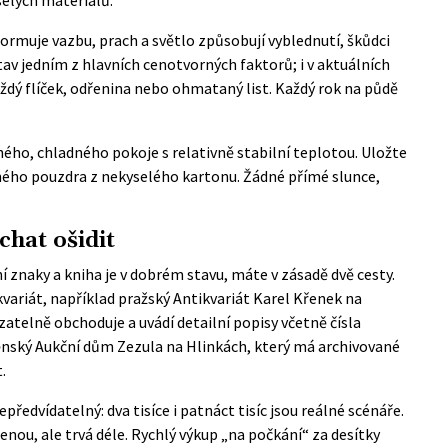
formuje vazbu, prach a světlo způsobují vyblednutí, škůdci
e stav jedním z hlavních cenotvorných faktorů; i v aktuálních
aždý flíček, odřenina nebo ohmataný list. Každý rok na půdě
ého, chladného pokoje s relativně stabilní teplotou. Uložte
anného pouzdra z nekyselého kartonu. Žádné přímé slunce,
chat ošidit
ní znaky a kniha je v dobrém stavu, máte v zásadě dvě cesty.
variát, například pražský Antikvariát Karel Křenek na
atelně obchoduje a uvádí detailní popisy včetně čísla
něnský Aukční dům Zezula na Hlinkách, který má archivované
.
předvídatelný: dva tisíce i patnáct tisíc jsou reálné scénáře.
enou, ale trvá déle. Rychlý výkup „na počkání“ za desítky