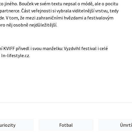
ěco jiného. Bouček ve svém textu nepsal o módě, ale o pocitu
partnerce. Část veřejnosti si vybrala viditelnější vrstvu, tedy
inde. V tom, že mezi zahraničními hvězdami a festivalovým
o něj osobně nejdůležitější.
 KVIFF přivedl i svou manželku: Vyzdvihl festival i celé
u
In-lifestyle.cz
.
uriozity
Fotbal
Úmrtí