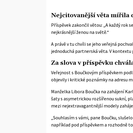
Nejcitovanější věta mířila
Příspěvek zakončil větou: „A každý rok se
nejkrásnější ženou na světě.“
A právě v tu chvíli se jeho veřejná pochv
jednoduchá partnerská věta. V kontextu p
Za slova v příspěvku chvála
Veřejnost s Boučkovým příspěvkem podle 
objevily i kritické poznámky na adresu m
Manželka Libora Boučka na zahájení Karlo
šaty s asymetrickou rozšířenou sukní, p
mezi nejextravagantnější modely zahájen
„Souhlasím s vámi, pane Boučku, slušelo v
například pod příspěvkem a rozhodně to