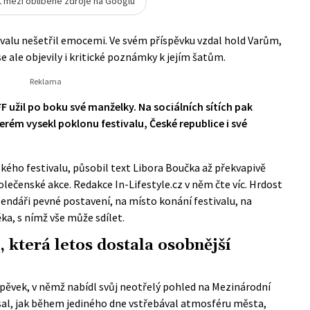
t mezi oblíbené zdroje na Googlu
valu nešetřil emocemi. Ve svém příspěvku vzdal hold Varům,
e ale objevily i kritické poznámky k jejím šatům.
F užil po boku své manželky. Na sociálních sítích pak
erém vysekl poklonu festivalu, České republice i své
ského festivalu, působil text Libora Boučka až překvapivě
olečenské akce. Redakce In-Lifestyle.cz v něm čte víc. Hrdost
endáři pevné postavení, na místo konání festivalu, na
ka, s nímž vše může sdílet.
, která letos dostala osobnější
íspěvek, v němž nabídl svůj neotřelý pohled na Mezinárodní
psal, jak během jediného dne vstřebával atmosféru města,