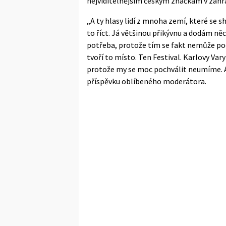
nejviditelnějším českým značkám v zahra
„A ty hlasy lidí z mnoha zemí, které se s
to říct. Já většinou přikývnu a dodám něc
potřeba, protože tím se fakt nemůže poc
tvoří to místo. Ten Festival. Karlovy Vary
protože my se moc pochválit neumíme. A
příspěvku oblíbeného moderátora.