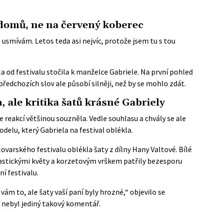
 domů, ne na červený koberec
 usmívám. Letos teda asi nejvíc, protože jsem tu s tou
ala od festivalu stočila k manželce Gabriele. Na první pohled
ředchozích slov ale působí silněji, než by se mohlo zdát.
, ale kritika šatů krásné Gabriely
reakcí většinou souzněla. Vedle souhlasu a chvály se ale
odelu, který Gabriela na festival oblékla.
varského festivalu oblékla šaty z dílny Hany Valtové. Bílé
lastickými květy a korzetovým vrškem patřily bezesporu
í festivalu.
ám to, ale šaty vaší paní byly hrozné,“ objevilo se
 nebyl jediný takový komentář.