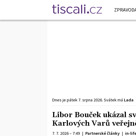
ZPRAVODA
Dnes je
pátek
7. srpna
2026
.
Svátek má
Lada
Libor Bouček ukázal s
Karlových Varů veřejn
7. 7. 2026 – 7:49
|
Partnerské články
|
in-lif