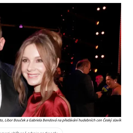
oto, Libor Bouček a Gabriela Bendová na předávání hudebních cen Český slavík