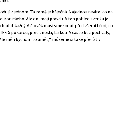
ničí.
hodují v jednom. Ta země je báječná. Najednou nevíte, co na
o ironického. Ale oni mají pravdu. A ten pohled zvenku je
hlubit každý. A člověk musí smeknout před všemi těmi, co
 IFF. S pokorou, precizností, láskou. A často bez pochvaly,
le měli bychom to umět,“ můžeme si také přečíst v