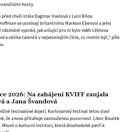
hraničními hosty.
e před chvílí stála Dagmar Havlová s Lucií Bílou.
 Hoffman se usmívají brilantnímu Markovi Ebenovi a jeho
následně vypráví, jak určující pro ni bylo vidět Léblova
d a sbírka talentů v nejveselejším čísle, co mohlo být,“ píše
ku.
ce 2026: Na zahájení KVIFF zaujala
vá a Jana Švandová
běžné festivalové dojetí.
Karlovarský festival
letos slaví
jasné, že znovu přitahuje zaslouženou pozornost. Libor Bouček
luvil o kulturní instituci, která dlouhodobě patří k