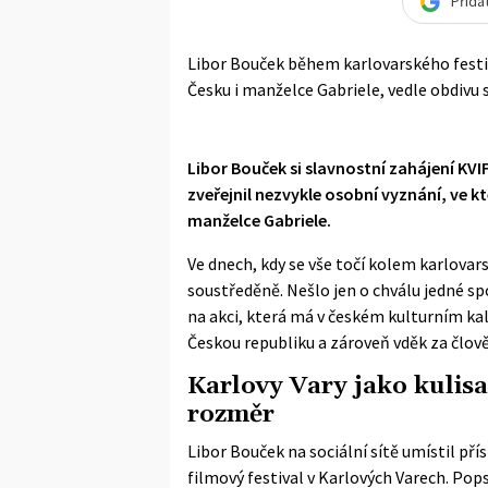
Přida
Libor Bouček během karlovarského festi
Česku i manželce Gabriele, vedle obdivu s
Libor Bouček si slavnostní zahájení KVIF
zveřejnil nezvykle osobní vyznání, ve kt
manželce Gabriele.
Ve dnech, kdy se vše točí kolem karlovar
soustředěně. Nešlo jen o chválu jedné sp
na akci, která má v českém kulturním kal
Českou republiku a zároveň vděk za člově
Karlovy Vary jako kulisa
rozměr
Libor Bouček na sociální sítě umístil př
filmový festival v Karlových Varech. Po