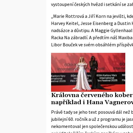
vystoupení českých hvězd i setkání se za
„Marie Rottrová a Jiří Korn na jevišti, kd
Harvey Keitel, Jesse Eisenberg a Dustin
nadsázce a důvtipu. A Maggie Gyllenhaall 
Racka Na zábradlí. A předtím náš Maxiban
Libor Bouček ve svém obsáhlém příspěv
Královna červeného kober
například i Hana Vagnero
Právě tady se jeho text posouvá dál než 
jubilejní 60. ročník a už z programu je 
nekomentoval jen společenskou událost. M