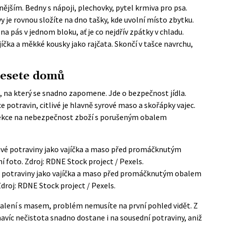
jším. Bedny s nápoji, plechovky, pytel krmiva pro psa.
y je rovnou složíte na dno tašky, kde uvolní místo zbytku.
a pás v jednom bloku, ať je co nejdřív zpátky v chladu.
íčka a měkké kousky jako rajčata. Skončí v tašce navrchu,
 nesete domů
 na který se snadno zapomene. Jde o bezpečnost jídla.
 potravin, citlivé je hlavně syrové maso a skořápky vajec.
pekce na nebezpečnost zboží s porušeným obalem
vé potraviny jako vajíčka a maso před promáčknutým obalem
Zdroj: RDNE Stock project / Pexels.
alení s masem, problém nemusíte na první pohled vidět. Z
avíc nečistota snadno dostane i na sousední potraviny, aniž