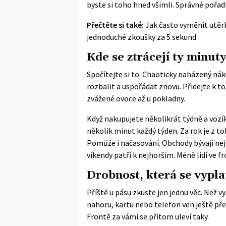
byste si toho hned všimli. Správné pořad
Přečtěte si také:
Jak často vyměnit utěrk
jednoduché zkoušky za 5 sekund
Kde se ztrácejí ty minut
Spočítejte si to. Chaoticky naházený nák
rozbalit a uspořádat znovu. Přidejte k t
zvážené ovoce až u pokladny.
Když nakupujete několikrát týdně a vozík 
několik minut každý týden. Za rok je z 
Pomůže i načasování. Obchody bývají nej
víkendy patří k nejhorším. Méně lidí ve f
Drobnost, která se vypla
Příště u pásu zkuste jen jednu věc. Než vy
nahoru, kartu nebo telefon ven ještě pře
Frontě za vámi se přitom uleví taky.