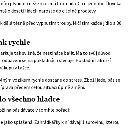
ením plynuleji než zmatená hromada. Co u jednoho člověka
ntě o deseti lidech naroste do citelné prodlevy.
k dělá těsně před vypnutím trouby. Ničí tím každé jídlo a 80
ak rychle
arkuje tak svižně, že nestíháte balit. Má to svůj důvod.
 odbavení se na pokladnách sleduje. Pokladní tak drží
nákupu v tašce.
lným vozíkem rychle dostane do stresu. Zboží jede, pás se
příprava předem celou situaci úplně změní.
šlo všechno hladce
oží na pás dáváte v tomhle pořadí:
 jako splašená. Zahrádkářky k ní dávají 1 surovinu, kterou