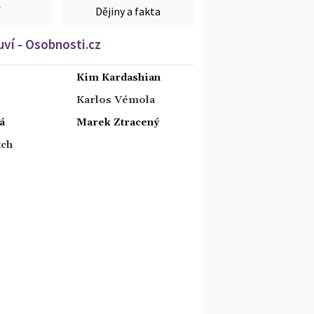
Dějiny a fakta
ví - Osobnosti.cz
Kim Kardashian
Karlos Vémola
á
Marek Ztracený
tch