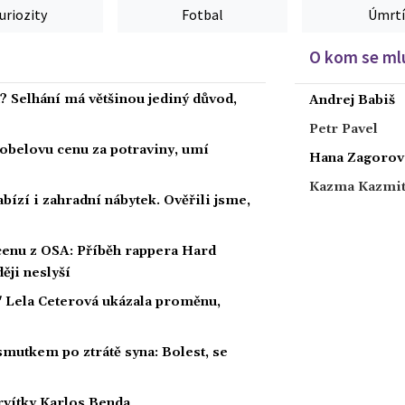
uriozity
Fotbal
Úmrtí
O kom se mlu
a? Selhání má většinou jediný důvod,
Andrej Babiš
Petr Pavel
obelovu cenu za potraviny, umí
Hana Zagorov
Kazma Kazmi
bízí i zahradní nábytek. Ověřili jsme,
 cenu z OSA: Příběh rappera Hard
ěji neslyší
" Lela Ceterová ukázala proměnu,
smutkem po ztrátě syna: Bolest, se
ervítky Karlos Benda