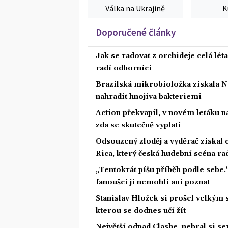
Válka na Ukrajině
K
Doporučené články
Jak se radovat z orchideje celá lét
radí odborníci
Brazilská mikrobioložka získala N
nahradit hnojiva bakteriemi
Action překvapil, v novém letáku na
zda se skutečně vyplatí
Odsouzený zloděj a vyděrač získal
Rica, který česká hudební scéna rad
„Tentokrát píšu příběh podle sebe.
fanoušci ji nemohli ani poznat
Stanislav Hložek si prošel velkým 
kterou se dodnes učí žít
Největší odpad Clashe, nebral si s