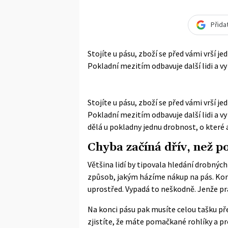
Přida
Stojíte u pásu, zboží se před vámi vrší j
Pokladní mezitím odbavuje další lidi a vy 
Stojíte u pásu, zboží se před vámi vrší j
Pokladní mezitím odbavuje další lidi a vy
dělá u pokladny jednu drobnost, o které 
Chyba začíná dřív, než p
Většina lidí by tipovala hledání drobných
způsob, jakým házíme nákup na pás. Konze
uprostřed. Vypadá to neškodně. Jenže pr
Na konci pásu pak musíte celou tašku pře
zjistíte, že máte pomačkané rohlíky a p