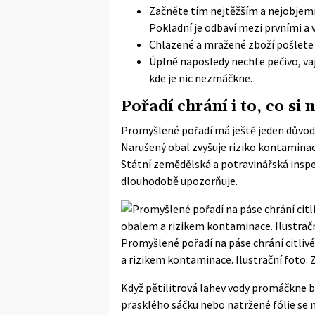
Začněte tím nejtěžším a nejobjemně
Pokladní je odbaví mezi prvními a v
Chlazené a mražené zboží pošlete n
Úplně naposledy nechte pečivo, vaj
kde je nic nezmáčkne.
Pořadí chrání i to, co si
Promyšlené pořadí má ještě jeden důvod,
Narušený obal zvyšuje riziko kontaminace
Státní zemědělská a potravinářská ins
dlouhodobě upozorňuje.
Promyšlené pořadí na páse chrání citli
a rizikem kontaminace. Ilustrační foto. 
Když pětilitrová lahev vody promáčkne b
prasklého sáčku nebo natržené fólie se n