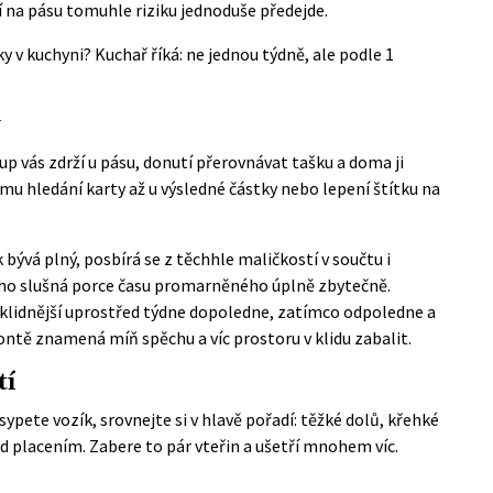
í na pásu tomuhle riziku jednoduše předejde.
y v kuchyni? Kuchař říká: ne jednou týdně, ale podle 1
y
up vás zdrží u pásu, donutí přerovnávat tašku a doma ji
omu hledání karty až u výsledné částky nebo lepení štítku na
bývá plný, posbírá se z těchhle maličkostí v součtu i
toho slušná porce času promarněného úplně zbytečně.
klidnější uprostřed týdne dopoledne, zatímco odpoledne a
rontě znamená míň spěchu a víc prostoru v klidu zabalit.
tí
sypete vozík, srovnejte si v hlavě pořadí: těžké dolů, křehké
d placením. Zabere to pár vteřin a ušetří mnohem víc.