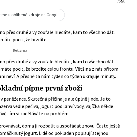
foto.
t mezi oblíbené zdroje na Googlu
edno přes druhé a vy zoufale hledáte, kam to všechno dát.
máte pocit, že brzdíte...
edno přes druhé a vy zoufale hledáte, kam to všechno dát.
 máte pocit, že brzdíte celou frontu. Většina z nás přitom
ani neví. A přesně ta nám týden co týden ukrajuje minuty.
okladní pípne první zboží
 v peněžence. Skutečná příčina je ale úplně jinde. Je to
rva vedle pečiva, jogurt pod lahví vody, vajíčka někde
ávě tím si zaděláváte na problém.
rovnávat, doma ji rozbalit a uspořádat znovu. Často ještě
romáčknutý jogurt. Lidé od pokladen popisují stejnou