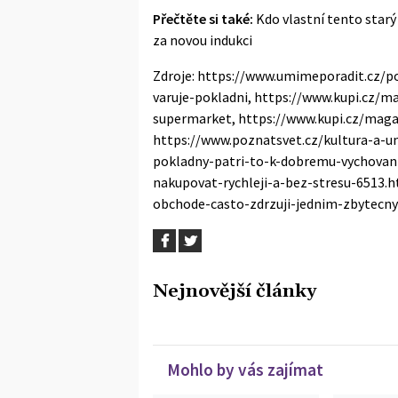
Přečtěte si také:
Kdo vlastní tento starý
za novou indukci
Zdroje: https://www.umimeporadit.cz/p
varuje-pokladni, https://www.kupi.cz/
supermarket, https://www.kupi.cz/magaz
https://www.poznatsvet.cz/kultura-a-
pokladny-patri-to-k-dobremu-vychovani/
nakupovat-rychleji-a-bez-stresu-6513.h
obchode-casto-zdrzuji-jednim-zbytec
Nejnovější články
Mohlo by vás zajímat