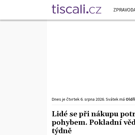
ZPRAVODA
Dnes je
čtvrtek
6. srpna
2026
.
Svátek má
Oldř
Lidé se při nákupu pot
pohybem. Pokladní vědí,
týdně