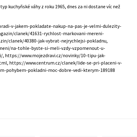
 typ kuchyňské váhy z roku 1965, dnes za ni dostane víc než
oradi-v-jakem-pokladate-nakup-na-pas-je-velmi-dulezity-
magazin/clanek/41631-rychlost-markovani-mereni-
in/clanek/40380-jak-vybrat-nejrychlejsi-pokladnu,
umeni/na-tohle-byste-si-meli-vzdy-vzpomenout-u-
, https://www.mojezdravi.cz/novinky/10-tipu-jak-
tml, https://www.centrum.cz/clanek/lide-se-pri-placeni-v-
nym-pohybem-pokladni-moc-dobre-vedi-kterym-189188