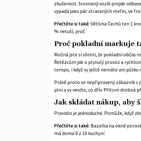
zkušenost. Srovnaný vozík projde odbav
vypadá jako pár ztracených vteřin, ve fro
Přečtěte si také:
Většina Čechů ten 1 kro
% netuší, proč
Proč pokladní markuje t
Možná jste si všimli, že pokladní občas m
Řetězcům jde o plynulý provoz a rychlost
tempo, i když vy ještě nemáte ani půlku 
Právě proto se nepřipravený zákazník s p
plní a vy nevíte, co dřív. Přitom drobná 
Jak skládat nákup, aby 
Pravidlo je jednoduché. Pomůže, když zb
Přečtěte si také:
Bazalka na okně poroste
má doma 9 z 10 kuchyní