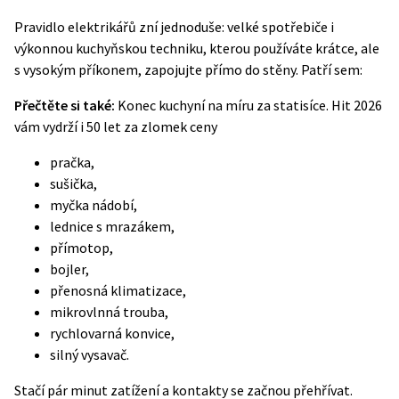
Pravidlo elektrikářů zní jednoduše: velké spotřebiče i
výkonnou kuchyňskou techniku, kterou používáte krátce, ale
s vysokým příkonem, zapojujte přímo do stěny. Patří sem:
Přečtěte si také:
Konec kuchyní na míru za statisíce. Hit 2026
vám vydrží i 50 let za zlomek ceny
pračka,
sušička,
myčka nádobí,
lednice s mrazákem,
přímotop,
bojler,
přenosná klimatizace,
mikrovlnná trouba,
rychlovarná konvice,
silný vysavač.
Stačí pár minut zatížení a kontakty se začnou přehřívat.