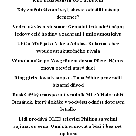
jeho neúspěšným UFC debutem
Kdy změnit životní styl, abyste oddálili nástup
demence?
Vedro už vás nedostane: Geniální trik udrží nápoj
ledový celé hodiny a zachrání i milovanou kávu
UFC a MVP jako Nike a Adidas. Bidarian chce
vybudovat skutečného rivala
Vémola může po Vosgrönem dostat Pütze. Němec
znovu otevřel starý duel
Ring girls dostaly stopku. Dana White prozradil
bizarní důvod
Ruský těžký transportní vrtulník Mi-26 Halo: obří
Otesánek, který dokáže v podvěsu odnést dopravní
letadlo
Lidl prodává QLED televizi Philips za velmi
zajímavou cenu. Umí streamovat a běží i bez set-
top boxu