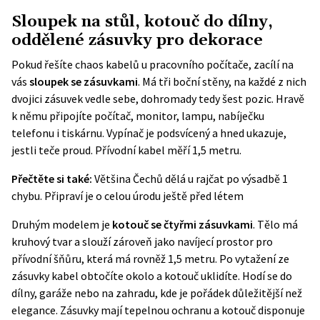
Sloupek na stůl, kotouč do dílny,
oddělené zásuvky pro dekorace
Pokud řešíte chaos kabelů u pracovního počítače, zacílí na
vás
sloupek se zásuvkami
. Má tři boční stěny, na každé z nich
dvojici zásuvek vedle sebe, dohromady tedy šest pozic. Hravě
k němu připojíte počítač, monitor, lampu, nabíječku
telefonu i tiskárnu. Vypínač je podsvícený a hned ukazuje,
jestli teče proud. Přívodní kabel měří 1,5 metru.
Přečtěte si také:
Většina Čechů dělá u rajčat po výsadbě 1
chybu. Připraví je o celou úrodu ještě před létem
Druhým modelem je
kotouč se čtyřmi zásuvkami
. Tělo má
kruhový tvar a slouží zároveň jako navíjecí prostor pro
přívodní šňůru, která má rovněž 1,5 metru. Po vytažení ze
zásuvky kabel obtočíte okolo a kotouč uklidíte. Hodí se do
dílny, garáže nebo na zahradu, kde je pořádek důležitější než
elegance. Zásuvky mají tepelnou ochranu a kotouč disponuje