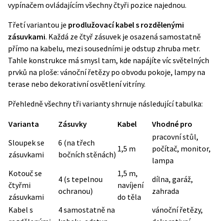
vypínačem ovládajícím všechny čtyři pozice najednou.
Třetí variantou je
prodlužovací kabel s rozdělenými
zásuvkami
. Každá ze čtyř zásuvek je osazená samostatně
přímo na kabelu, mezi sousedními je odstup zhruba metr.
Tahle konstrukce má smysl tam, kde napájíte víc světelných
prvků na ploše: vánoční řetězy po obvodu pokoje, lampy na
terase nebo dekorativní osvětlení vitríny.
Přehledně všechny tři varianty shrnuje následující tabulka:
Varianta
Zásuvky
Kabel
Vhodné pro
pracovní stůl,
Sloupek se
6 (na třech
1,5 m
počítač, monitor,
zásuvkami
bočních stěnách)
lampa
Kotouč se
1,5 m,
4 (s tepelnou
dílna, garáž,
čtyřmi
navíjení
ochranou)
zahrada
zásuvkami
do těla
Kabel s
4 samostatně na
vánoční řetězy,