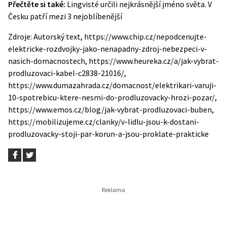
Přečtěte si také:
Lingvisté určili nejkrásnější jméno světa. V
Česku patří mezi 3 nejoblíbenější
Zdroje: Autorský text, https://www.chip.cz/nepodcenujte-
elektricke-rozdvojky-jako-nenapadny-zdroj-nebezpeci-v-
nasich-domacnostech, https://www.heureka.cz/a/jak-vybrat-
prodluzovaci-kabel-c2838-21016/,
https://www.dumazahrada.cz/domacnost/elektrikari-varuji-
10-spotrebicu-ktere-nesmi-do-prodluzovacky-hrozi-pozar/,
https://www.emos.cz/blog/jak-vybrat-prodluzovaci-buben,
https://mobilizujeme.cz/clanky/v-lidlu-jsou-k-dostani-
prodluzovacky-stoji-par-korun-a-jsou-proklate-prakticke