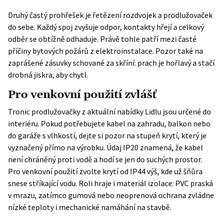
Druhý častý prohřešek je řetězení rozdvojek a prodlužovaček
do sebe. Každý spoj zvyšuje odpor, kontakty hřejí a celkový
odběr se obtížně odhaduje. Právě tohle patří mezi časté
příčiny bytových požárů z elektroinstalace. Pozor také na
zaprášené zásuvky schované za skříní: prach je hořlavý a stačí
drobná jiskra, aby chytl.
Pro venkovní použití zvlášť
Tronic prodlužovačky z aktuální nabídky Lidlu jsou určené do
interiéru. Pokud potřebujete kabel na zahradu, balkon nebo
do garáže s vlhkostí, dejte si pozor na stupeň krytí, který je
vyznačený přímo na výrobku. Údaj IP20 znamená, že kabel
není chráněný proti vodě a hodí se jen do suchých prostor.
Pro venkovní použití zvolte krytí od IP44 výš, kde už šňůra
snese stříkající vodu. Roli hraje i materiál izolace: PVC praská
v mrazu, zatímco gumová nebo neoprenová ochrana zvládne
nízké teploty i mechanické namáhání na stavbě.