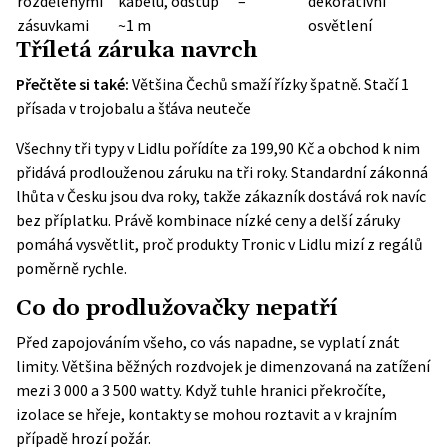
rozdělenými
kabelu, odstup
–
dekorativní
zásuvkami
~1 m
osvětlení
Tříletá záruka navrch
Přečtěte si také:
Většina Čechů smaží řízky špatně. Stačí 1
přísada v trojobalu a šťáva neuteče
Všechny tři typy v Lidlu pořídíte za 199,90 Kč a obchod k nim
přidává prodlouženou záruku na tři roky. Standardní zákonná
lhůta v Česku jsou dva roky, takže zákazník dostává rok navíc
bez příplatku. Právě kombinace nízké ceny a delší záruky
pomáhá vysvětlit, proč produkty Tronic v Lidlu mizí z regálů
poměrně rychle.
Co do prodlužovačky nepatří
Před zapojováním všeho, co vás napadne, se vyplatí znát
limity. Většina běžných rozdvojek je dimenzovaná na zatížení
mezi 3 000 a 3 500 watty. Když tuhle hranici překročíte,
izolace se hřeje, kontakty se mohou roztavit a v krajním
případě hrozí požár.