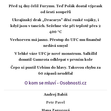
Před 14 dny čelil Furymu. Teď Polák dostal výprask
od šesti soupeřů
Ukrajinský drak „Dracarys“ děsí ruské vojáky, i
když jsou v tancích. Sežehne vše při teplotě přes 2
400 °C
Verhoeven má jasno. Přestup do UFC mu finančně
nedává smysl
V lehké váze UFC je nové monstrum. Salkilld
donutil Gamrota odklepat v prvním kole
Čepo si pustil Urbinu do hlavy. Takovou chybu za
60 zápasů neudělal
O kom se mluví - Osobnosti.cz
Andrej Babiš
Petr Pavel
Hana Zagorová