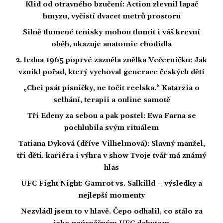
Klid od otravného bzučení: Action zlevnil lapač
hmyzu, vyčistí dvacet metrů prostoru
Silně tlumené tenisky mohou tlumit i váš krevní
oběh, ukazuje anatomie chodidla
2. ledna 1965 poprvé zazněla znělka Večerníčku: Jak
vznikl pořad, který vychoval generace českých dětí
„Chci psát písničky, ne točit reelska.“ Katarzia o
selhání, terapii a online samotě
Tři Edeny za sebou a pak postel: Ewa Farna se
pochlubila svým rituálem
Tatiana Dyková (dříve Vilhelmová): Slavný manžel,
tři děti, kariéra i výhra v show Tvoje tvář má známý
hlas
UFC Fight Night: Gamrot vs. Salkilld – výsledky a
nejlepší momenty
Nezvládl jsem to v hlavě. Čepo odhalil, co stálo za