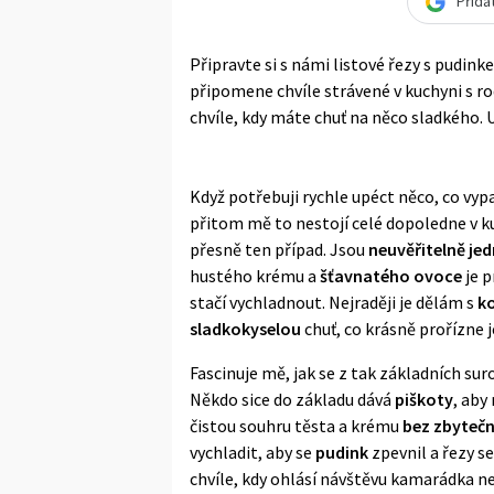
Přida
Připravte si s námi listové řezy s pudi
připomene chvíle strávené v kuchyni s ro
chvíle, kdy máte chuť na něco sladkého. U
Když potřebuji rychle upéct něco, co vy
přitom mě to nestojí celé dopoledne v k
přesně ten případ. Jsou
neuvěřitelně je
hustého krému a
šťavnatého ovoce
je p
stačí vychladnout. Nejraději je dělám s
ko
sladkokyselou
chuť, co krásně prořízne
Fascinuje mě, jak se z tak základních sur
Někdo sice do základu dává
piškoty
, aby
čistou souhru těsta a krému
bez zbytečn
vychladit, aby se
pudink
zpevnil a řezy s
chvíle, kdy ohlásí návštěvu kamarádka n