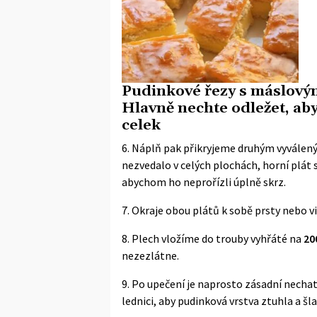
Pudinkové řezy s máslový
Hlavně nechte odležet, aby
celek
6. Náplň pak přikryjeme druhým vyvále
nezvedalo v celých plochách, horní plát
abychom ho neprořízli úplně skrz.
7. Okraje obou plátů k sobě prsty nebo 
8. Plech vložíme do trouby vyhřáté na
20
nezezlátne.
9. Po upečení je naprosto zásadní nechat 
lednici, aby pudinková vrstva ztuhla a šl