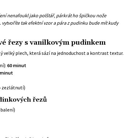
ečení nenafoukl jako polštář, párkrát ho špičkou nože
 vytvoříte tak efektní vzor a pára z pudinku bude mít kudy
ové řezy s vanilkovým pudinkem
ý velký plech, která sází na jednoduchost a kontrast textur.
ní):
60 minut
 minut
 zezlátnutí)
dinkových řezů
 balení)