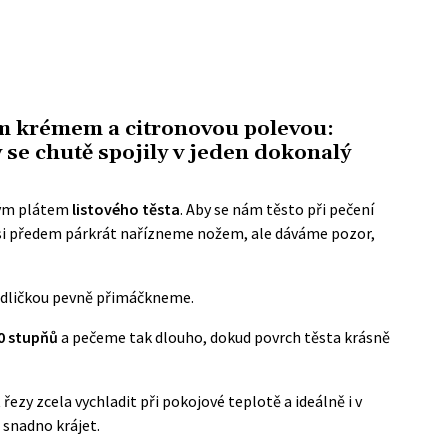
m krémem a citronovou polevou:
 se chutě spojily v jeden dokonalý
ným plátem
listového těsta
. Aby se nám těsto při pečení
 si předem párkrát nařízneme nožem, ale dáváme pozor,
vidličkou pevně přimáčkneme.
0 stupňů
a pečeme tak dlouho, dokud povrch těsta krásně
řezy zcela vychladit při pokojové teplotě a ideálně i v
a snadno krájet.