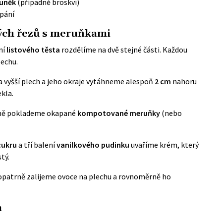
uněk
(případně broskví)
pání
ých řezů s meruňkami
ní
listového těsta
rozdělíme na dvě stejné části. Každou
lechu.
a vyšší plech a jeho okraje vytáhneme alespoň
2 cm
nahoru
kla.
rně poklademe okapané
kompotované meruňky
(nebo
cukru
a tří balení
vanilkového pudinku
uvaříme krém, který
tý.
opatrně zalijeme ovoce na plechu a rovnoměrně ho
m