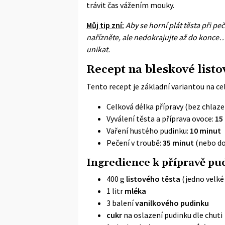
trávit čas vážením mouky.
Můj tip zní:
Aby se horní plát těsta při p
nařízněte, ale nedokrajujte až do konce…
unikat.
Recept na bleskové list
Tento recept je základní variantou na cel
Celková délka přípravy (bez chlaze
Vyválení těsta a příprava ovoce:
15
Vaření hustého pudinku:
10 minut
Pečení v troubě:
35 minut
(nebo do
Ingredience k přípravě pu
400 g
listového těsta
(jedno velké
1 litr
mléka
3 balení
vanilkového pudinku
cukr
na oslazení pudinku dle chuti