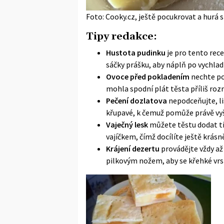
Foto: Cooky.cz, ještě pocukrovat a hurá s
Tipy redakce:
Hustota pudinku
je pro tento rece
sáčky prášku, aby náplň po vychlad
Ovoce před pokladením
nechte po
mohla spodní plát těsta příliš roz
Pečení dozlatova
nepodceňujte, li
křupavé, k čemuž pomůže právě vy
Vaječný lesk
můžete těstu dodat t
vajíčkem, čímž docílíte ještě krásně
Krájení dezertu
provádějte vždy a
pilkovým nožem, aby se křehké vrst