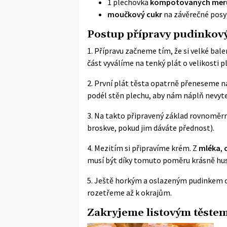
1 plechovka
kompotovaných mer
moučkový cukr
na závěrečné posy
Postup přípravy pudinkov
1. Přípravu začneme tím, že si velké bale
část vyválíme na tenký plát o velikosti p
2. První plát těsta opatrně přeneseme n
podél stěn plechu, aby nám náplň nevyte
3. Na takto připravený základ rovnomě
broskve, pokud jim dáváte přednost).
4. Mezitím si připravíme krém. Z
mléka
,
musí být díky tomuto poměru krásně hus
5. Ještě horkým a oslazeným pudinkem 
rozetřeme až k okrajům.
Zakryjeme listovým těste