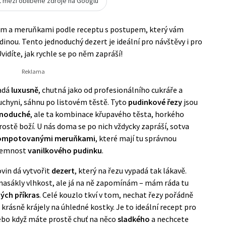
t mezi oblíbené zdroje na Googlu
nkem a meruňkami podle receptu s postupem, který vám
dinou. Tento jednoduchý dezert je ideální pro návštěvy i pro
vidíte, jak rychle se po něm zapráší!
padá
luxusně
, chutná jako od profesionálního cukráře a
uchyni, sáhnu po listovém těstě. Tyto
pudinkové řezy
jsou
dnoduché
, ale ta kombinace křupavého těsta, horkého
rostě boží. U nás doma se po nich vždycky zapráší, sotva
mpotovanými meruňkami
, které mají tu správnou
 jemnost
vanilkového pudinku
.
ovin dá vytvořit
dezert
, který na řezu vypadá tak lákavě.
 nasákly vlhkost, ale já na ně zapomínám – mám ráda tu
ých příkras
. Celé kouzlo tkví v tom, nechat řezy pořádně
e krásně krájely na úhledné kostky. Je to ideální recept pro
ebo když máte prostě chuť na něco
sladkého
a nechcete