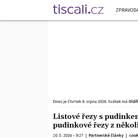
ZPRAVODA
Dnes je
čtvrtek
6. srpna
2026
.
Svátek má
Oldř
Listové řezy s pudink
pudinkové řezy z někol
10. 5. 2026 – 9:27
|
Partnerské články
|
cook