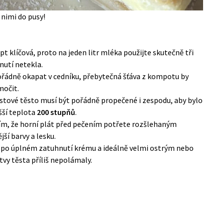
 nimi do pusy!
pt klíčová, proto na jeden litr mléka použijte skutečně tři
nutí netekla.
řádně okapat v cedníku, přebytečná šťáva z kompotu by
močit.
stové těsto musí být pořádně propečené i zespodu, aby bylo
šší teplota
200 stupňů
.
ím, že horní plát před pečením potřete rozšlehaným
jší barvy a lesku.
ž po úplném zatuhnutí krému a ideálně velmi ostrým nebo
vy těsta příliš nepolámaly.