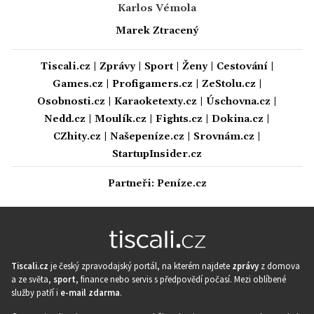
Karlos Vémola
Marek Ztracený
Tiscali.cz
|
Zprávy
|
Sport
|
Ženy
|
Cestování
|
Games.cz
|
Profigamers.cz
|
ZeStolu.cz
|
Osobnosti.cz
|
Karaoketexty.cz
|
Úschovna.cz
|
Nedd.cz
|
Moulík.cz
|
Fights.cz
|
Dokina.cz
|
CZhity.cz
|
Našepeníze.cz
|
Srovnám.cz
|
StartupInsider.cz
Partneři:
Peníze.cz
Tiscali.cz
je český zpravodajský portál, na kterém najdete
zprávy
z domova
a ze světa,
sport
, finance nebo servis s předpovědí počasí. Mezi oblíbené
služby patří i
e-mail zdarma
.