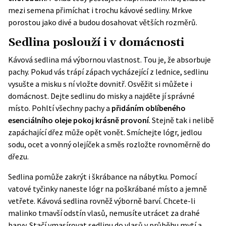
mezi semena přimíchat i trochu kávové sedliny. Mrkve
porostou jako divé a budou dosahovat větších rozměrů.
Sedlina poslouží i v domácnosti
Kávová sedlina má výbornou vlastnost. Tou je, že absorbuje
pachy. Pokud vás trápí zápach vycházející z lednice, sedlinu
vysušte a misku s ní vložte dovnitř. Osvěžit si můžete i
domácnost. Dejte sedlinu do misky a najděte jí správné
místo. Pohltí všechny pachy a
přidáním oblíbeného
esenciálního oleje pokoj krásně provoní
. Stejně tak i nelibě
zapáchající dřez může opět vonět. Smíchejte lógr, jedlou
sodu, ocet a vonný olejíček a směs rozložte rovnoměrně do
dřezu.
Sedlina pomůže zakrýt i škrábance na nábytku. Pomocí
vatové tyčinky naneste lógr na poškrábané místo a jemně
vetřete. Kávová sedlina rovněž výborně barví. Chcete-li
malinko tmavší odstín vlasů, nemusíte utrácet za drahé
barvy. Stačí vmasírovat sedlinu do vlasů v průběhu mytí a