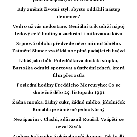
Kdy změnit životní styl, abyste oddálili nástup
demence?
Vedro už vás nedostane: Geniální trik udrží nápoj
ledový celé hodiny a zachrání i milovanou kávu
Srpnová obloha předvede něco mimořádného.
Zatmění Slunce vystřídá noc plná padajících hvězd
Líbáš jako bůh: Poledňáková dostala stopku,
Bartoška odmítl sportovat a ústřední píseň, která
film přerostla
Poslední hodiny Freddieho Mercuryho: Co se
skutečně dělo 24. listopadu 1991
Žádná mouka, žádný cukr, žádné mléko, jídelníček
Ronalda je záměrně jednotvárný
Nezápasím v Clashi, zdůraznil Roušal. Vzápětí se
ozval Sivák
Andrea Kalivodová ukázala svůj domov: Tak bydlí