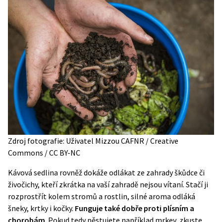
Zdroj fotografie: Uživatel Mizzou CAFNR / Creative
Commons / CC BY-NC
Kávová sedlina rovněž dokáže odlákat ze zahrady škůdce či
živočichy, kteří zkrátka na vaší zahradě nejsou vítaní. Stačí ji
rozprostřít kolem stromů a rostlin, silné aroma odláká
šneky,
krtky
i kočky.
Funguje také dobře proti plísním a
chorobám
. Pokud tedy pěstujete například mrkev, zkuste