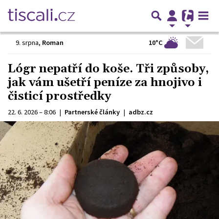
10°C
9. srpna
,
Roman
Lógr nepatří do koše. Tři způsoby,
jak vám ušetří peníze za hnojivo i
čisticí prostředky
22. 6. 2026 – 8:06
|
Partnerské články
|
adbz.cz