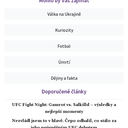
Mohlo by vás zajímat
Válka na Ukrajině
Kuriozity
Fotbal
Úmrtí
Dějiny a fakta
Doporučené články
UFC Fight Night: Gamrot vs. Salkilld – výsledky a
nejlepší momenty
Nezvládl jsem to v hlavě. Čepo odhalil, co stálo za
jeho neúspěšným UFC debutem