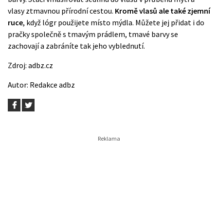
vlasy ztmavnou přírodní cestou.
Kromě vlasů ale také zjemní
ruce
, když lógr použijete místo mýdla. Můžete jej přidat i do
pračky společně s tmavým prádlem, tmavé barvy se
zachovají a
zabráníte tak jeho vyblednutí
.
Zdroj:
adbz.cz
Autor:
Redakce adbz