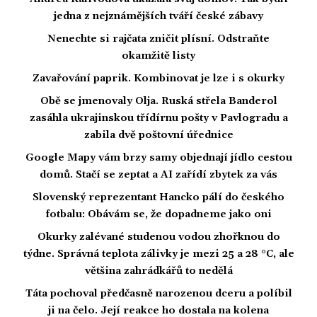
jedna z nejznámějších tváří české zábavy
Nenechte si rajčata zničit plísní. Odstraňte
okamžitě listy
Zavařování paprik. Kombinovat je lze i s okurky
Obě se jmenovaly Olja. Ruská střela Banderol
zasáhla ukrajinskou třídírnu pošty v Pavlogradu a
zabila dvě poštovní úřednice
Google Mapy vám brzy samy objednají jídlo cestou
domů. Stačí se zeptat a AI zařídí zbytek za vás
Slovenský reprezentant Hancko pálí do českého
fotbalu: Obávám se, že dopadneme jako oni
Okurky zalévané studenou vodou zhořknou do
týdne. Správná teplota zálivky je mezi 25 a 28 °C, ale
většina zahrádkářů to nedělá
Táta pochoval předčasně narozenou dceru a políbil
ji na čelo. Její reakce ho dostala na kolena