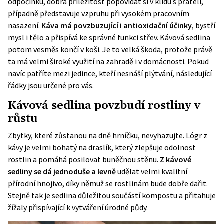
odpočinku, dobrá příležitost popovídat si v klidu s přáteli,
případně představuje vzpruhu při vysokém pracovním
nasazení.
Káva má povzbuzující i antioxidační účinky
, bystří
mysl i tělo a přispívá ke správné funkci střev. Kávová sedlina
potom vesměs končí v koši. Je to velká škoda, protože právě
ta má velmi široké využití na zahradě i v domácnosti. Pokud
navíc patříte mezi jedince, kteří nesnáší plýtvání, následující
řádky jsou určené pro vás.
Kávová sedlina povzbudí rostliny v
růstu
Zbytky, které zůstanou na dně hrníčku, nevyhazujte. Lógr z
kávy je velmi bohatý na draslík, který zlepšuje odolnost
rostlin a pomáhá posilovat buněčnou stěnu.
Z kávové
sedliny se dá jednoduše a levně
udělat
velmi kvalitní
přírodní hnojivo
, díky němuž se rostlinám bude dobře dařit.
Stejně tak je sedlina důležitou součástí kompostu a přitahuje
žížaly přispívající k vytváření úrodné půdy.