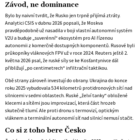
Závod, ne dominance
Bylo by naivní tvrdit, že Rusko jen trpně přijímá ztráty.
Analytici CSIS v dubnu 2026 popsali, že Moskva
pravděpodobně už nasadila v boji vlastní autonomní systém
V2U a buduje „suverénní“ ekosystém pro AI řízenou
autonomii z komerčně dostupných komponentů. Rusové byli
průkopníky vláknových FPV už v roce 2024.
Reuters
ještě 2.
května 2026 psal, že ruské síly se ke Kosťantynivce dál
přibližují „po centimetrech“ infiltrační taktikou.
Obě strany zároveň investují do obrany. Ukrajina do konce
roku 2025 vybudovala 534 kilometrů protidronových sítí nad
silnicemi v sedmi oblastech. Ruské „želví tanky“ obložené
klecemi a sítěmi jsou improvizací, která část hrozeb
skutečně tlumí. Ale proti dronu s termovizí, optickým
vláknem a terminální autonomií síť nad silnicí nemusí stačit.
Co si z toho bere Česko