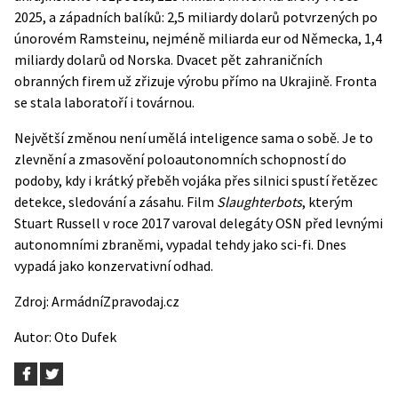
2025, a západních balíků: 2,5 miliardy dolarů potvrzených po
únorovém Ramsteinu, nejméně miliarda eur od Německa, 1,4
miliardy dolarů od Norska. Dvacet pět zahraničních
obranných firem už zřizuje výrobu přímo na Ukrajině. Fronta
se stala laboratoří i továrnou.
Největší změnou není umělá inteligence sama o sobě. Je to
zlevnění a zmasovění poloautonomních schopností do
podoby, kdy i krátký přeběh vojáka přes silnici spustí řetězec
detekce, sledování a zásahu. Film
Slaughterbots
, kterým
Stuart Russell v roce 2017 varoval delegáty OSN před levnými
autonomními zbraněmi, vypadal tehdy jako sci-fi. Dnes
vypadá jako konzervativní odhad.
Zdroj:
ArmádníZpravodaj.cz
Autor:
Oto Dufek