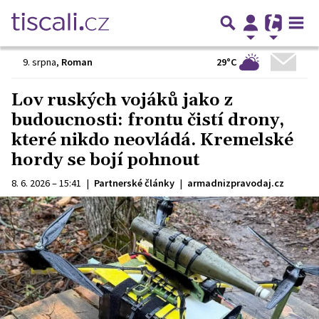
29°C
9. srpna
,
Roman
Lov ruských vojáků jako z
budoucnosti: frontu čistí drony,
které nikdo neovládá. Kremelské
hordy se bojí pohnout
8. 6. 2026 – 15:41
|
Partnerské články
|
armadnizpravodaj.cz