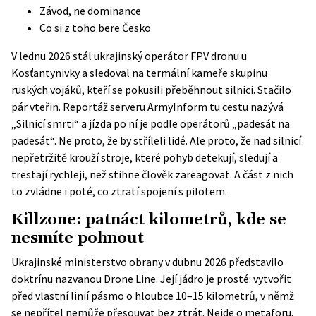
Závod, ne dominance
Co si z toho bere Česko
V lednu 2026 stál ukrajinský operátor FPV dronu u
Kosťantynivky a sledoval na termální kameře skupinu
ruských vojáků, kteří se pokusili přeběhnout silnici. Stačilo
pár vteřin. Reportáž serveru ArmyInform tu cestu nazývá
„Silnicí smrti“ a jízda po ní je podle operátorů „padesát na
padesát“. Ne proto, že by stříleli lidé. Ale proto, že nad silnicí
nepřetržitě krouží stroje, které pohyb detekují, sledují a
trestají rychleji, než stihne člověk zareagovat. A část z nich
to zvládne i poté, co ztratí spojení s pilotem.
Killzone: patnáct kilometrů, kde se
nesmíte pohnout
Ukrajinské ministerstvo obrany v dubnu 2026 představilo
doktrínu nazvanou
Drone Line
. Její jádro je prosté: vytvořit
před vlastní linií pásmo o hloubce 10–15 kilometrů, v němž
se nepřítel nemůže přesouvat bez ztrát. Nejde o metaforu.