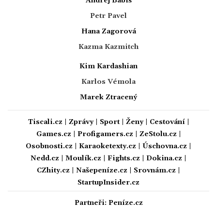
Andrej Babiš
Petr Pavel
Hana Zagorová
Kazma Kazmitch
Kim Kardashian
Karlos Vémola
Marek Ztracený
Tiscali.cz
|
Zprávy
|
Sport
|
Ženy
|
Cestování
|
Games.cz
|
Profigamers.cz
|
ZeStolu.cz
|
Osobnosti.cz
|
Karaoketexty.cz
|
Úschovna.cz
|
Nedd.cz
|
Moulík.cz
|
Fights.cz
|
Dokina.cz
|
CZhity.cz
|
Našepeníze.cz
|
Srovnám.cz
|
StartupInsider.cz
Partneři:
Peníze.cz