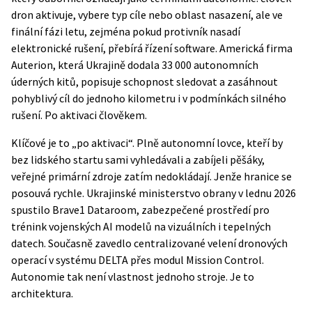
dron aktivuje, vybere typ cíle nebo oblast nasazení, ale ve
finální fázi letu, zejména pokud protivník nasadí
elektronické rušení, přebírá řízení software. Americká firma
Auterion, která Ukrajině dodala
33 000 autonomních
úderných kitů
, popisuje schopnost sledovat a zasáhnout
pohyblivý cíl do jednoho kilometru i v podmínkách silného
rušení. Po aktivaci člověkem.
Klíčové je to „po aktivaci“. Plně autonomní lovce, kteří by
bez lidského startu sami vyhledávali a zabíjeli pěšáky,
veřejné primární zdroje zatím nedokládají. Jenže hranice se
posouvá rychle. Ukrajinské ministerstvo obrany v lednu 2026
spustilo Brave1 Dataroom, zabezpečené prostředí pro
trénink vojenských AI modelů na vizuálních i tepelných
datech. Současně zavedlo centralizované velení dronových
operací v systému DELTA přes modul Mission Control.
Autonomie tak není vlastnost jednoho stroje. Je to
architektura.