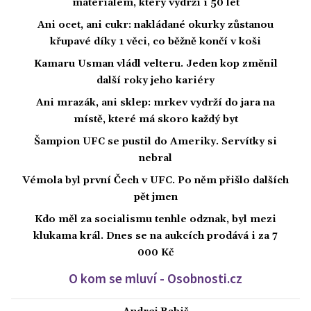
materiálem, který vydrží i 50 let
Ani ocet, ani cukr: nakládané okurky zůstanou
křupavé díky 1 věci, co běžně končí v koši
Kamaru Usman vládl velteru. Jeden kop změnil
další roky jeho kariéry
Ani mrazák, ani sklep: mrkev vydrží do jara na
místě, které má skoro každý byt
Šampion UFC se pustil do Ameriky. Servítky si
nebral
Vémola byl první Čech v UFC. Po něm přišlo dalších
pět jmen
Kdo měl za socialismu tenhle odznak, byl mezi
klukama král. Dnes se na aukcích prodává i za 7
000 Kč
O kom se mluví - Osobnosti.cz