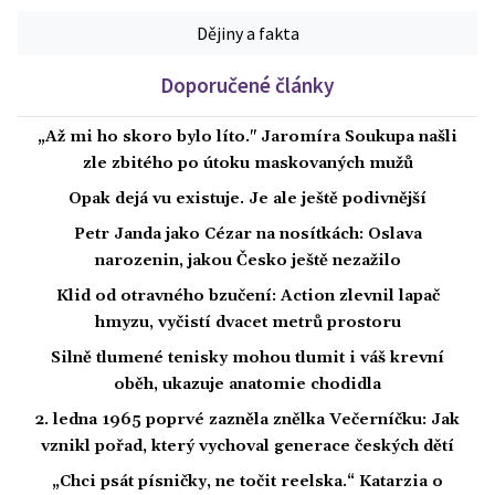
Dějiny a fakta
Doporučené články
„Až mi ho skoro bylo líto." Jaromíra Soukupa našli
zle zbitého po útoku maskovaných mužů
Opak dejá vu existuje. Je ale ještě podivnější
Petr Janda jako Cézar na nosítkách: Oslava
narozenin, jakou Česko ještě nezažilo
Klid od otravného bzučení: Action zlevnil lapač
hmyzu, vyčistí dvacet metrů prostoru
Silně tlumené tenisky mohou tlumit i váš krevní
oběh, ukazuje anatomie chodidla
2. ledna 1965 poprvé zazněla znělka Večerníčku: Jak
vznikl pořad, který vychoval generace českých dětí
„Chci psát písničky, ne točit reelska.“ Katarzia o