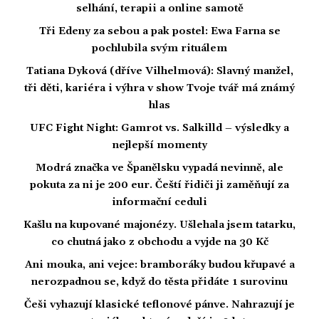
selhání, terapii a online samotě
Tři Edeny za sebou a pak postel: Ewa Farna se
pochlubila svým rituálem
Tatiana Dyková (dříve Vilhelmová): Slavný manžel,
tři děti, kariéra i výhra v show Tvoje tvář má známý
hlas
UFC Fight Night: Gamrot vs. Salkilld – výsledky a
nejlepší momenty
Modrá značka ve Španělsku vypadá nevinně, ale
pokuta za ni je 200 eur. Čeští řidiči ji zaměňují za
informační ceduli
Kašlu na kupované majonézy. Ušlehala jsem tatarku,
co chutná jako z obchodu a vyjde na 30 Kč
Ani mouka, ani vejce: bramboráky budou křupavé a
nerozpadnou se, když do těsta přidáte 1 surovinu
Češi vyhazují klasické teflonové pánve. Nahrazují je