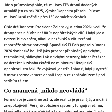
Jde o průmyslový plán, tři miliony FPV dronů dodaných
armádě jen za rok 2025, výrobní kapacita přesahující osm
milionů kusů ročně a přes 160 domácích výrobců.
Čísla drží kontext. Prezident Zelenskyj v lednu 2026 uvedl, že
drony dnes ničí více než 80 % nepřátelských cílů. I když jde o
tvrzení hlavy státu, nikoli o nezávislý audit, terénní
reportáže obraz potvrzují. Španělský El País popsal v únoru
2026 donbaské bojiště jako prostor přeplněný optickými,
termálními, rádiovými i akustickými senzory, kde se řetězec
od detekce k zásahu zkrátil na minimum. Ukrajinský
operátor listu řekl, že vojákovi „odstřelí hlavu“, když ji vystrčí.
V mrazu termokamera odhalí i teplo ze zahřívání země pod
sedícím tělem.
Co znamená „nikdo neovládá“
Formulace je záměrně ostrá, ale realita je přesnější, a možná
znepokojivější. Veřejně doložené systémy fungují v režimu,
který odborníci označují jako terminální autonomie: člověk