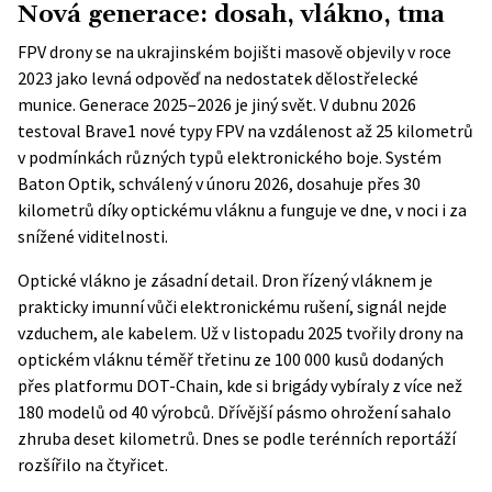
Nová generace: dosah, vlákno, tma
FPV drony se na ukrajinském bojišti masově objevily v roce
2023 jako levná odpověď na nedostatek dělostřelecké
munice. Generace 2025–2026 je jiný svět. V dubnu 2026
testoval Brave1 nové typy FPV na vzdálenost až 25 kilometrů
v podmínkách různých typů elektronického boje. Systém
Baton Optik, schválený v únoru 2026, dosahuje přes 30
kilometrů díky optickému vláknu a funguje ve dne, v noci i za
snížené viditelnosti.
Optické vlákno je zásadní detail. Dron řízený vláknem je
prakticky imunní vůči elektronickému rušení, signál nejde
vzduchem, ale kabelem. Už v listopadu 2025 tvořily drony na
optickém vláknu téměř třetinu ze 100 000 kusů dodaných
přes platformu DOT-Chain, kde si brigády vybíraly z více než
180 modelů od 40 výrobců. Dřívější pásmo ohrožení sahalo
zhruba deset kilometrů. Dnes se podle terénních reportáží
rozšířilo na čtyřicet.