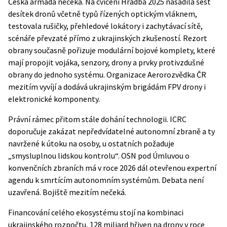
Česká armáda nečeká. Na cvičení Hradba 2025 nasadila šest
desítek dronů včetně typů řízených optickým vláknem,
testovala rušičky, přehledové lokátory i zachytávací sítě,
scénáře převzaté přímo z ukrajinských zkušeností. Rezort
obrany současně pořizuje modulární bojové komplety, které
mají propojit vojáka, senzory, drony a prvky protivzdušné
obrany do jednoho systému. Organizace
Aerorozvědka ČR
mezitím vyvíjí a dodává ukrajinským brigádám FPV drony i
elektronické komponenty.
Právní rámec přitom stále dohání technologii. ICRC
doporučuje zakázat nepředvídatelné autonomní zbraně a ty
navržené k útoku na osoby, u ostatních požaduje
„smysluplnou lidskou kontrolu“. OSN pod Úmluvou o
konvenčních zbraních má v roce 2026 dál otevřenou expertní
agendu k smrtícím autonomním systémům. Debata není
uzavřená. Bojiště mezitím nečeká.
Financování celého ekosystému stojí na kombinaci
ukrajinského rozpočtu, 128 miliard hřiven na drony v roce