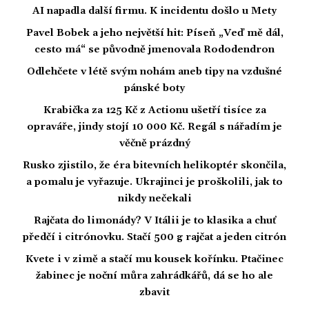
AI napadla další firmu. K incidentu došlo u Mety
Pavel Bobek a jeho největší hit: Píseň „Veď mě dál,
cesto má“ se původně jmenovala Rododendron
Odlehčete v létě svým nohám aneb tipy na vzdušné
pánské boty
Krabička za 125 Kč z Actionu ušetří tisíce za
opraváře, jindy stojí 10 000 Kč. Regál s nářadím je
věčně prázdný
Rusko zjistilo, že éra bitevních helikoptér skončila,
a pomalu je vyřazuje. Ukrajinci je proškolili, jak to
nikdy nečekali
Rajčata do limonády? V Itálii je to klasika a chuť
předčí i citrónovku. Stačí 500 g rajčat a jeden citrón
Kvete i v zimě a stačí mu kousek kořínku. Ptačinec
žabinec je noční můra zahrádkářů, dá se ho ale
zbavit