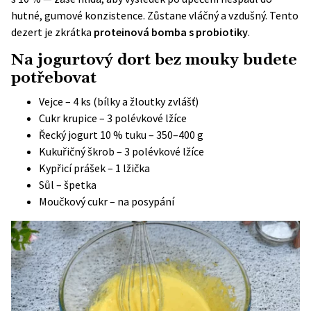
hutné, gumové konzistence. Zůstane vláčný a vzdušný. Tento
dezert je zkrátka
proteinová bomba s probiotiky
.
Na
jogurtový dort
bez mouky budete
potřebovat
Vejce – 4 ks (bílky a žloutky zvlášť)
Cukr krupice – 3 polévkové lžíce
Řecký jogurt 10 % tuku – 350–400 g
Kukuřičný škrob – 3 polévkové lžíce
Kypřicí prášek – 1 lžička
Sůl – špetka
Moučkový cukr – na posypání