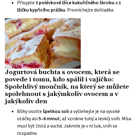
Přisypte
3 polévkové lžíce kukuřičného škrobu
a
1
lžičku kypřicího prášku
. Promíchejte dohladka.
Jogurtová buchta s ovocem, která se
povede i tomu, kdo spálil i vajíčko:
Spolehlivý moučník, na který se můžete
spolehnout s jakýmkoliv ovocem a v
jakýkoliv den
Bílky osolte
špetkou soli
a vyšlehejte je na vysoké
otáčky asi
5–6 minut
, až vznikne tuhý a lesklý sníh. Mísa
musí být čistá a suchá. Jakmile je v ní tuk, sníh se
rozpadne.