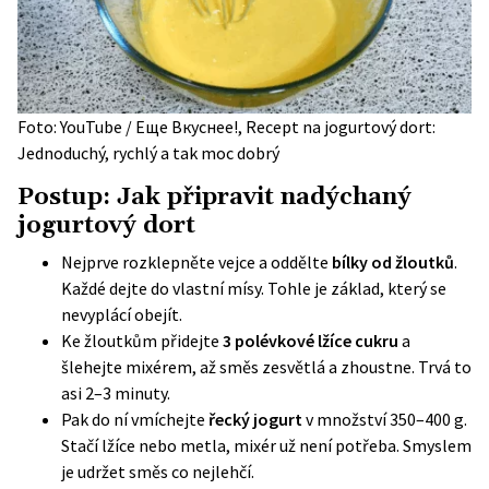
Foto: YouTube / Еще Вкуснее!, Recept na jogurtový dort:
Jednoduchý, rychlý a tak moc dobrý
Postup: Jak připravit nadýchaný
jogurtový dort
Nejprve rozklepněte vejce a oddělte
bílky od žloutků
.
Každé dejte do vlastní mísy. Tohle je základ, který se
nevyplácí obejít.
Ke žloutkům přidejte
3 polévkové lžíce cukru
a
šlehejte mixérem, až směs zesvětlá a zhoustne. Trvá to
asi 2–3 minuty.
Pak do ní vmíchejte
řecký jogurt
v množství 350–400 g.
Stačí lžíce nebo metla, mixér už není potřeba. Smyslem
je udržet směs co nejlehčí.