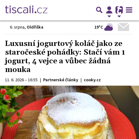
19°C
6. srpna
,
Oldřiška
Luxusní jogurtový koláč jako ze
staročeské pohádky: Stačí vám 1
jogurt, 4 vejce a vůbec žádná
mouka
11. 6. 2026 – 16:55
|
Partnerské články
|
cooky.cz