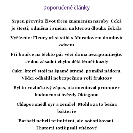
Doporučené články
Srpen převrátí život třem znamením naruby. Čeká
je štěstí, odměna i změna, na kterou dlouho čekala
Vyřízeno: Fleury už si stihl s Muradovem domluvit
odvetu
Při bouřce na těchto pár věcí doma nezapomínejte.
Jednu zásadní chybu dělá téměř každý
Cukr, který stojí na špatné straně, pomáhá nádoru.
Vědci odhalili nebezpečnou roli fruktózy
Byl to rozlučkový zápas, okomentoval promotér
budoucnost hvězdy Oktagonu
Chlapec snědl sýr a zemřel. Mohla za to běžná
bakterie
Barbaři nebyli primitivní, ale sofistikovaní.
Historii totiž psali vítězové