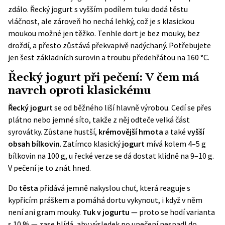
zdálo. Řecký jogurt s vyšším podílem tuku dodá těstu
vláčnost, ale zároveň ho nechá lehký, což je s klasickou
moukou možné jen těžko. Tenhle dort je bez mouky, bez
droždí, a přesto zůstává překvapivě nadýchaný. Potřebujete
jen šest základních surovin a troubu předehřátou na 160 °C.
Řecký jogurt při pečení: V čem má
navrch oproti klasickému
Řecký jogurt
se od běžného liší hlavně výrobou. Cedí se přes
plátno nebo jemné síto, takže z něj odteče velká část
syrovátky. Zůstane hustší,
krémovější hmota
a také
vyšší
obsah bílkovin
. Zatímco klasický
jogurt
mívá kolem 4–5 g
bílkovin na 100 g, u řecké verze se dá dostat klidně na 9–10 g.
V pečení je to znát hned.
Do
těsta
přidává jemně nakyslou chuť, která reaguje s
kypřicím práškem a pomáhá dortu vykynout, i když v něm
není ani gram mouky.
Tuk v jogurtu
— proto se hodí varianta
s 10 % — zase hlídá, aby výsledek po upečení nespadl do