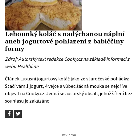
Lehounký koláč s nadýchanou náplní
aneb jogurtové pohlazení z babiččiny
formy
Zdroj: Autorský text redakce Cooky.cz na základě informací z
webu
Healthline
Článek
Luxusní jogurtový koláč jako ze staročeské pohádky:
Stačí vám 1 jogurt, 4 vejce a vůbec žádná mouka
se nejdříve
objevil na
Cooky.cz
. Jedná se autorský obsah, jehož šíření bez
souhlasu je zakázáno.