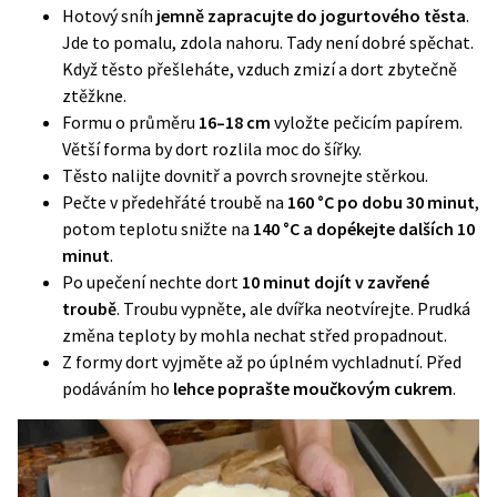
Hotový sníh
jemně zapracujte do jogurtového těsta
.
Jde to pomalu, zdola nahoru. Tady není dobré spěchat.
Když těsto přešleháte, vzduch zmizí a dort zbytečně
ztěžkne.
Formu o průměru
16–18 cm
vyložte pečicím papírem.
Větší forma by dort rozlila moc do šířky.
Těsto nalijte dovnitř a povrch srovnejte stěrkou.
Pečte v předehřáté troubě na
160 °C po dobu 30 minut
,
potom teplotu snižte na
140 °C a dopékejte dalších 10
minut
.
Po upečení nechte dort
10 minut dojít v zavřené
troubě
. Troubu vypněte, ale dvířka neotvírejte. Prudká
změna teploty by mohla nechat střed propadnout.
Z formy dort vyjměte až po úplném vychladnutí. Před
podáváním ho
lehce poprašte moučkovým cukrem
.