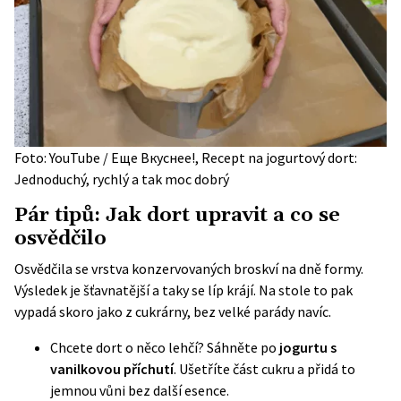
Foto: YouTube / Еще Вкуснее!, Recept na jogurtový dort:
Jednoduchý, rychlý a tak moc dobrý
Pár tipů: Jak dort upravit a co se
osvědčilo
Osvědčila se vrstva konzervovaných broskví na dně formy.
Výsledek je šťavnatější a taky se líp krájí. Na stole to pak
vypadá skoro jako z cukrárny, bez velké parády navíc.
Chcete dort o něco lehčí? Sáhněte po
jogurtu s
vanilkovou příchutí
. Ušetříte část cukru a přidá to
jemnou vůni bez další esence.