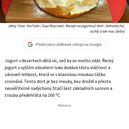
zdroj: Foto: YouTube / Еще Вкуснее!, Recept na jogurtový dort: Jednoduchý,
rychlý a tak moc dobrý
Přidat mezi oblíbené zdroje na Googlu
Jogurt v dezertech dělá víc, než by se mohlo zdát. Řecký
jogurt s vyšším obsahem tuku dodává těstu vláčnost a
zároveň lehkost, která se s klasickou moukou těžko
srovnává. Tento dort je bez mouky, bez droždí a přesto
neuvěřitelně nadýchaný. Stačí šest základních surovin a
trouba předehřátá na 160 °C.