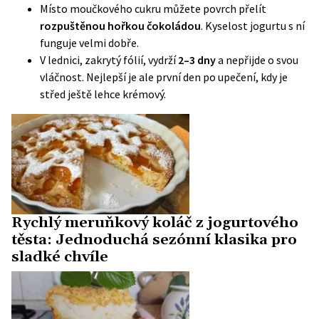
Místo moučkového cukru můžete povrch přelít
rozpuštěnou hořkou čokoládou
. Kyselost jogurtu s ní
funguje velmi dobře.
V lednici, zakrytý fólií, vydrží
2–3 dny
a nepřijde o svou
vláčnost. Nejlepší je ale první den po upečení, kdy je
střed ještě lehce krémový.
Rychlý meruňkový koláč z jogurtového
těsta: Jednoduchá sezónní klasika pro
sladké chvíle