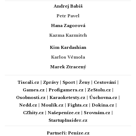
Andrej Babiš
Petr Pavel
Hana Zagorová
Kazma Kazmitch
Kim Kardashian
Karlos Vémola
Marek Ztracený
Tiscali.cz
|
Zprávy
|
Sport
|
Ženy
|
Cestování
|
Games.cz
|
Profigamers.cz
|
ZeStolu.cz
|
Osobnosti.cz
|
Karaoketexty.cz
|
Úschovna.cz
|
Nedd.cz
|
Moulík.cz
|
Fights.cz
|
Dokina.cz
|
CZhity.cz
|
Našepeníze.cz
|
Srovnám.cz
|
StartupInsider.cz
Partneři:
Peníze.cz