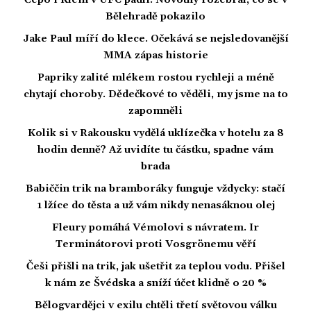
Čepo i Klein v UFC padli. Novotný rozebral, co se v
Bělehradě pokazilo
Jake Paul míří do klece. Očekává se nejsledovanější
MMA zápas historie
Papriky zalité mlékem rostou rychleji a méně
chytají choroby. Dědečkové to věděli, my jsme na to
zapomněli
Kolik si v Rakousku vydělá uklízečka v hotelu za 8
hodin denně? Až uvidíte tu částku, spadne vám
brada
Babiččin trik na bramboráky funguje vždycky: stačí
1 lžíce do těsta a už vám nikdy nenasáknou olej
Fleury pomáhá Vémolovi s návratem. Ir
Terminátorovi proti Vosgrönemu věří
Češi přišli na trik, jak ušetřit za teplou vodu. Přišel
k nám ze Švédska a sníží účet klidně o 20 %
Bělogvardějci v exilu chtěli třetí světovou válku