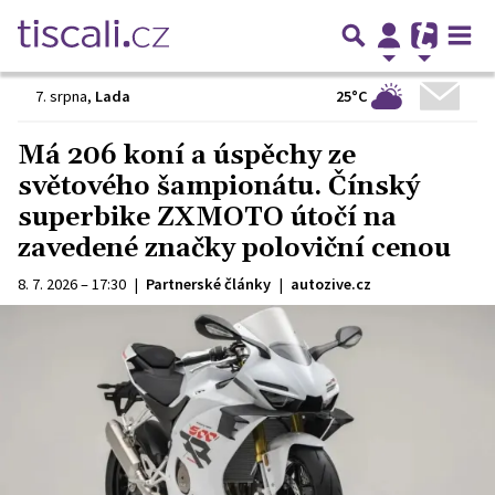
25°C
7. srpna
,
Lada
Má 206 koní a úspěchy ze
světového šampionátu. Čínský
superbike ZXMOTO útočí na
zavedené značky poloviční cenou
8. 7. 2026 – 17:30
|
Partnerské články
|
autozive.cz