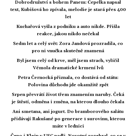
Dobrodružství s bohem Panem: Čepelka napsal
text, Kubišová ho zpívala, melodie je stará přes 400
let
Kuchařová vyšla z podniku a auto nikde. Přišla
reakce, jakou nikdo nečekal
Sedm let a celý svět: Zora Jandová prozradila, co
pro ni vnučka skutečně znamená
Byl jsem celý od krve, měl jsem strach, vylíčil
Vémola dramatické krmení lvů
Petra Černocká přiznala, co dostává od státu:
Polovina důchodu jde okamžitě zpět
Srpen převrátí život třem znamením naruby. Čeká
je štěstí, odměna i změna, na kterou dlouho čekala
Ani smetana, ani jogurt. Do bramborového salátu
přidávají Rakušané po generace 1 surovinu, kterou
máte v lednici