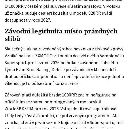
O 1000RR v českém plánu uvedení zatím ani slovo. V Polsku
už značka buduje dealerskou síť a u modelu 820RR uvádí
dostupnost v roce 2027.
Závodní legitimita místo prázdných
slibů
Skutečný tlak na zavedené výrobce nevzniká z tiskové zprávy.
Vzniká na trati. ZXMOTO vstoupila do světového šampionátu
Supersport pro sezonu 2026 po boku zkušeného italského
týmu
Evan Bros Racing
. Debise po závodech v Misanu drží
druhou příčku šampionátu. To není epizodní senzace jednoho
víkendu, je to půlsezonní konzistence.
Zároveň platí důležitá brzda: 1000RR zatím nefiguruje na
oficiálním
seznamu homologovaných motocyklů
WorldSBK/FIM
pro rok 2026. Vstup do litrové superbikové
třídy tedy zůstává ambicí, ne potvrzeným programem. Ale
značka, která v první sezoně bojuje o titul v Supersportu, má