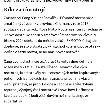
k tomu kroku výrazně blíž než kdokoli jiný z Číny před ní.
Kdo za tím stojí
Zakladatel Čang Süe není nováček. Původně mechanik a
amatérský závodník z provincie Chu-nan, v roce 2017
spoluzakládal značku Kove Moto. Podle agentury
Sin-chua
se
u Kove dostal ke sporu o směřování motorového vývoje, v
březnu 2024 odešel a do měsíce založil ZXMOTO. Cchaj-sin
doplňuje, že šlo o strategický rozchod kolem klíčové otázky:
vyvíjet vlastní motor, nebo nakupovat hotové?
Čang zvolil vlastní cestu. A právě ta volba dnes definuje
rozdíl mezi ZXMOTO a starší vlnou levných čínských
motorek, které stavěly na licencovaných nebo kopírovaných
pohonných jednotkách. Sama značka přitom na vlastním
webu přiznává, že proti Evropě a Japonsku stále dohání
reputaci, vývojový čas i motorové know-how. Upřímnost,
která paradoxně budí větší důvěru než marketingové
superlativy.