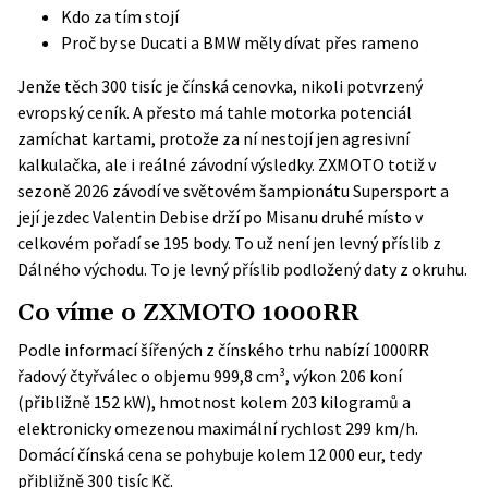
Kdo za tím stojí
Proč by se Ducati a BMW měly dívat přes rameno
Jenže těch 300 tisíc je čínská cenovka, nikoli potvrzený
evropský ceník. A přesto má tahle motorka potenciál
zamíchat kartami, protože za ní nestojí jen agresivní
kalkulačka, ale i reálné závodní výsledky. ZXMOTO totiž v
sezoně 2026 závodí ve světovém šampionátu Supersport a
její jezdec Valentin Debise drží po Misanu druhé místo v
celkovém pořadí se 195 body. To už není jen levný příslib z
Dálného východu. To je levný příslib podložený daty z okruhu.
Co víme o ZXMOTO 1000RR
Podle informací šířených z čínského trhu nabízí 1000RR
řadový čtyřválec o objemu 999,8 cm³, výkon 206 koní
(přibližně 152 kW), hmotnost kolem 203 kilogramů a
elektronicky omezenou maximální rychlost 299 km/h.
Domácí čínská cena se pohybuje kolem 12 000 eur, tedy
přibližně 300 tisíc Kč.