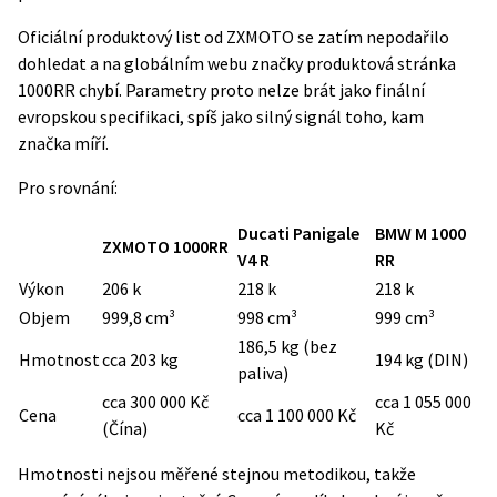
Oficiální produktový list od ZXMOTO se zatím nepodařilo
dohledat a na
globálním webu značky
produktová stránka
1000RR chybí. Parametry proto nelze brát jako finální
evropskou specifikaci, spíš jako silný signál toho, kam
značka míří.
Pro srovnání:
Ducati Panigale
BMW M 1000
ZXMOTO 1000RR
V4 R
RR
Výkon
206 k
218 k
218 k
Objem
999,8 cm³
998 cm³
999 cm³
186,5 kg (bez
Hmotnost
cca 203 kg
194 kg (DIN)
paliva)
cca 300 000 Kč
cca 1 055 000
Cena
cca 1 100 000 Kč
(Čína)
Kč
Hmotnosti nejsou měřené stejnou metodikou, takže