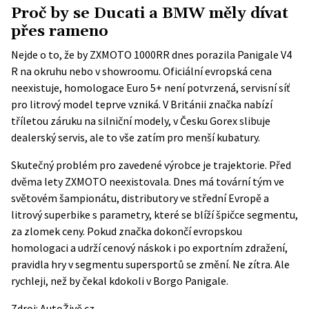
Proč by se Ducati a BMW měly dívat
přes rameno
Nejde o to, že by ZXMOTO 1000RR dnes porazila Panigale V4
R na okruhu nebo v showroomu. Oficiální evropská cena
neexistuje, homologace Euro 5+ není potvrzená, servisní síť
pro litrový model teprve vzniká. V Británii značka nabízí
tříletou záruku na silniční modely, v Česku Gorex slibuje
dealerský servis, ale to vše zatím pro menší kubatury.
Skutečný problém pro zavedené výrobce je trajektorie. Před
dvěma lety ZXMOTO neexistovala. Dnes má tovární tým ve
světovém šampionátu, distributory ve střední Evropě a
litrový superbike s parametry, které se blíží špičce segmentu,
za zlomek ceny. Pokud značka dokončí evropskou
homologaci a udrží cenový náskok i po exportním zdražení,
pravidla hry v segmentu supersportů se změní. Ne zítra. Ale
rychleji, než by čekal kdokoli v Borgo Panigale.
Zdroj:
AutoŽivě.cz