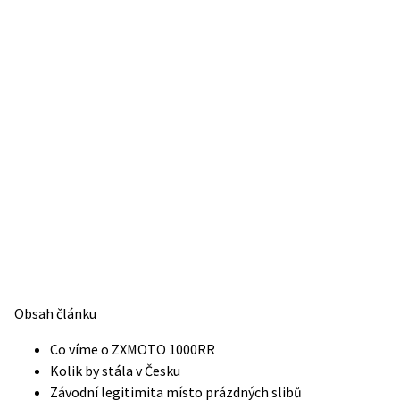
Obsah článku
Co víme o ZXMOTO 1000RR
Kolik by stála v Česku
Závodní legitimita místo prázdných slibů