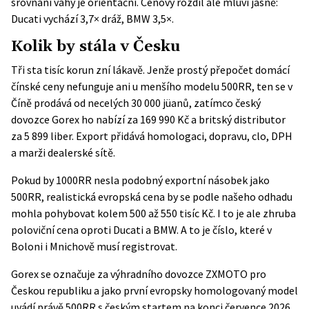
srovnání váhy je orientační. Cenový rozdíl ale mluví jasně:
Ducati vychází 3,7× dráž, BMW 3,5×.
Kolik by stála v Česku
Tři sta tisíc korun zní lákavě. Jenže prostý přepočet domácí
čínské ceny nefunguje ani u menšího modelu 500RR, ten se v
Číně prodává od necelých 30 000 jüanů, zatímco český
dovozce
Gorex
ho nabízí za 169 990 Kč a britský distributor
za 5 899 liber. Export přidává homologaci, dopravu, clo, DPH
a marži dealerské sítě.
Pokud by 1000RR nesla podobný exportní násobek jako
500RR, realistická evropská cena by se podle našeho odhadu
mohla pohybovat kolem 500 až 550 tisíc Kč. I to je ale zhruba
poloviční cena oproti Ducati a BMW. A to je číslo, které v
Boloni i Mnichově musí registrovat.
Gorex se označuje za výhradního dovozce ZXMOTO pro
Českou republiku a jako první evropsky homologovaný model
uvádí právě 500RR s českým startem na konci července 2026.