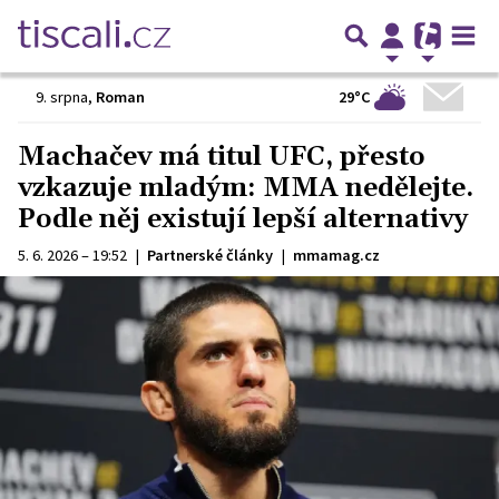
29°C
9. srpna
,
Roman
Machačev má titul UFC, přesto
vzkazuje mladým: MMA nedělejte.
Podle něj existují lepší alternativy
5. 6. 2026 – 19:52
|
Partnerské články
|
mmamag.cz