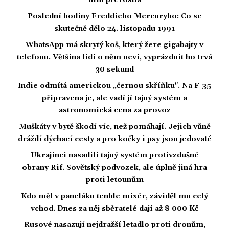
film přerostla
Poslední hodiny Freddieho Mercuryho: Co se
skutečně dělo 24. listopadu 1991
WhatsApp má skrytý koš, který žere gigabajty v
telefonu. Většina lidí o něm neví, vyprázdnit ho trvá
30 sekund
Indie odmítá americkou „černou skříňku". Na F-35
připravena je, ale vadí jí tajný systém a
astronomická cena za provoz
Muškáty v bytě škodí víc, než pomáhají. Jejich vůně
dráždí dýchací cesty a pro kočky i psy jsou jedovaté
Ukrajinci nasadili tajný systém protivzdušné
obrany Rif. Sovětský podvozek, ale úplně jiná hra
proti letounům
Kdo měl v paneláku tenhle mixér, záviděl mu celý
vchod. Dnes za něj sběratelé dají až 8 000 Kč
Rusové nasazují nejdražší letadlo proti dronům,