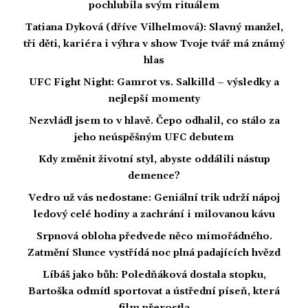
pochlubila svým rituálem
Tatiana Dyková (dříve Vilhelmová): Slavný manžel,
tři děti, kariéra i výhra v show Tvoje tvář má známý
hlas
UFC Fight Night: Gamrot vs. Salkilld – výsledky a
nejlepší momenty
Nezvládl jsem to v hlavě. Čepo odhalil, co stálo za
jeho neúspěšným UFC debutem
Kdy změnit životní styl, abyste oddálili nástup
demence?
Vedro už vás nedostane: Geniální trik udrží nápoj
ledový celé hodiny a zachrání i milovanou kávu
Srpnová obloha předvede něco mimořádného.
Zatmění Slunce vystřídá noc plná padajících hvězd
Líbáš jako bůh: Poledňáková dostala stopku,
Bartoška odmítl sportovat a ústřední píseň, která