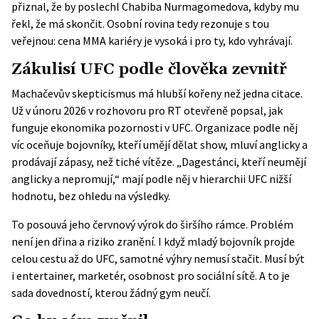
přiznal, že by poslechl Chabiba Nurmagomedova, kdyby mu
řekl, že má skončit. Osobní rovina tedy rezonuje s tou
veřejnou: cena MMA kariéry je vysoká i pro ty, kdo vyhrávají.
Zákulisí UFC podle člověka zevnitř
Machačevův skepticismus má hlubší kořeny než jedna citace.
Už v únoru 2026 v rozhovoru pro RT otevřeně popsal, jak
funguje ekonomika pozornosti v UFC. Organizace podle něj
víc oceňuje bojovníky, kteří umějí dělat show, mluví anglicky a
prodávají zápasy, než tiché vítěze. „Dagestánci, kteří neumějí
anglicky a nepromují,“ mají podle něj v hierarchii UFC nižší
hodnotu, bez ohledu na výsledky.
To posouvá jeho červnový výrok do širšího rámce. Problém
není jen dřina a riziko zranění. I když mladý bojovník projde
celou cestu až do UFC, samotné výhry nemusí stačit. Musí být
i entertainer, marketér, osobnost pro sociální sítě. A to je
sada dovedností, kterou žádný gym neučí.