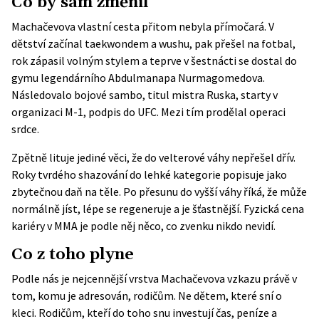
Co by sám změnil
Machačevova vlastní cesta přitom nebyla přímočará. V
dětství začínal taekwondem a wushu, pak přešel na fotbal,
rok zápasil volným stylem a teprve v šestnácti se dostal do
gymu legendárního Abdulmanapa Nurmagomedova.
Následovalo bojové sambo, titul mistra Ruska, starty v
organizaci M-1, podpis do UFC. Mezi tím prodělal operaci
srdce.
Zpětně lituje jediné věci, že do velterové váhy nepřešel dřív.
Roky tvrdého shazování do lehké kategorie popisuje jako
zbytečnou daň na těle. Po přesunu do vyšší váhy říká, že může
normálně jíst, lépe se regeneruje a je šťastnější. Fyzická cena
kariéry v MMA je podle něj něco, co zvenku nikdo nevidí.
Co z toho plyne
Podle nás je nejcennější vrstva Machačevova vzkazu právě v
tom, komu je adresován, rodičům. Ne dětem, které sní o
kleci. Rodičům, kteří do toho snu investují čas, peníze a