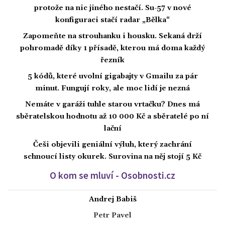
protože na nic jiného nestačí. Su-57 v nové
konfiguraci stačí radar „Bělka“
Zapomeňte na strouhanku i housku. Sekaná drží
pohromadě díky 1 přísadě, kterou má doma každý
řezník
5 kódů, které uvolní gigabajty v Gmailu za pár
minut. Fungují roky, ale moc lidí je nezná
Nemáte v garáži tuhle starou vrtačku? Dnes má
sběratelskou hodnotu až 10 000 Kč a sběratelé po ní
lační
Češi objevili geniální výluh, který zachrání
schnoucí listy okurek. Surovina na něj stojí 5 Kč
O kom se mluví - Osobnosti.cz
Andrej Babiš
Petr Pavel