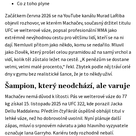
Co z toho plyne
Začátkem června 2026 se na YouTube kanálu Murad LaRiba
objevil rozhovor, ve kterém Machačev, současný držitel titulu
UFC ve welterové váze, popsal profesionální MMA jako
extrémně nevýhodnou cestu pro většinu lidí, kteří se na ni
dají. Nemluvil přitom jako někdo, komu se nedařilo. Mluvil
jako člověk, který prošel celou pyramidou až na samý vrchol a
vidí, kolik těl zůstalo ležet na cestě. „K penězům se dostane
velmi, velmi malé procento,“ řekl. Zbytek podle něj tráví celé
dny v gymu bez realistické šance, že je to někdy uživí.
Šampion, který neodchází, ale varuje
Machačev nemá důvod k lítosti. Pás ve welterové váze do 77
kg získal 15. listopadu 2025 na UFC 322, kde porazil Jacka
Dellu Maddalenu. Předtím čtyřikrát úspěšně obhájil titul v
lehké váze, než ho dobrovolně uvolnil. Nyní plánuje další
zápas, mluví o srpnovém návratu a jako hlavního vyzyvatele
označuje Iana Garryho. Kariéru tedy rozhodně nebalí.