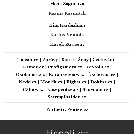
Hana Zagorová
Kazma Kazmitch
Kim Kardashian
Karlos Vémola
Marek Ztracený
Tiscali.cz
|
Zprávy
|
Sport
|
Ženy
|
Cestování
|
Games.cz
|
Profigamers.cz
|
ZeStolu.cz
|
Osobnosti.cz
|
Karaoketexty.cz
|
Úschovna.cz
|
Nedd.cz
|
Moulík.cz
|
Fights.cz
|
Dokina.cz
|
CZhity.cz
|
Našepeníze.cz
|
Srovnám.cz
|
StartupInsider.cz
Partneři:
Peníze.cz