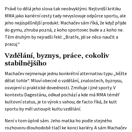
Právě to dělá jeho slova tak neobvyklými. Nejtvrdší kritiku
MMA jako kariérní cesty tady nevyslovuje odpůrce sportu, ale
jeho nejúspěšnější produkt. Machačev sám říká, že když přijde
do gymu, zhruba pozná, z koho sportovec bude a z koho ne.
Těm druhým by nejradši řekl: „Bratře, jdi se něco naučit a
pracuj.“
Vzdělání, byznys, práce, cokoliv
stabilnějšího
Machačev nejmenuje jednu konkrétní alternativu typu „běžte
dělat tohle“. Mluví obecně o vzdělání, znalostech, byznysu,
osvojení si praktické dovednosti. Zmiňuje i jiné sporty. V
kontextu Dagestánu, odkud pochází a kde má MMA téměř
kultovní status, je to výrok s vahou; de facto říká, že kult
sportu by měl ustoupit kultu vzdělání.
Není v tom úplně sám. Jeho matka ho podle stejného
rozhovoru dlouhodobě tlačí ke konci kariéry. A sám Machačev