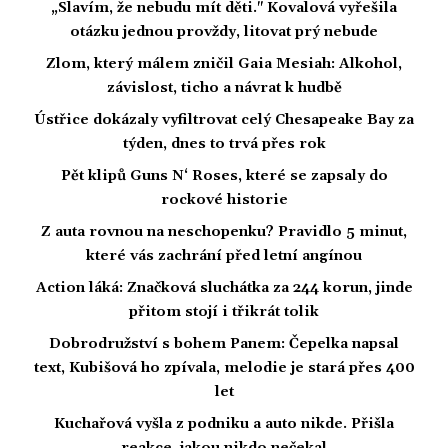
„Slavím, že nebudu mít děti." Kovalová vyřešila
otázku jednou provždy, litovat prý nebude
Zlom, který málem zničil Gaia Mesiah: Alkohol,
závislost, ticho a návrat k hudbě
Ústřice dokázaly vyfiltrovat celý Chesapeake Bay za
týden, dnes to trvá přes rok
Pět klipů Guns N‘ Roses, které se zapsaly do
rockové historie
Z auta rovnou na neschopenku? Pravidlo 5 minut,
které vás zachrání před letní angínou
Action láká: Značková sluchátka za 244 korun, jinde
přitom stojí i třikrát tolik
Dobrodružství s bohem Panem: Čepelka napsal
text, Kubišová ho zpívala, melodie je stará přes 400
let
Kuchařová vyšla z podniku a auto nikde. Přišla