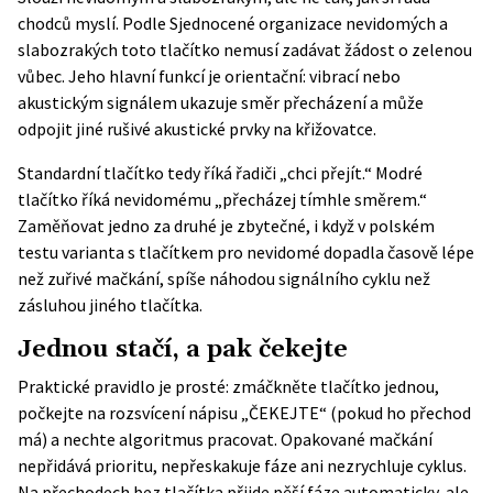
chodců myslí. Podle Sjednocené organizace nevidomých a
slabozrakých toto tlačítko nemusí zadávat žádost o zelenou
vůbec. Jeho hlavní funkcí je orientační: vibrací nebo
akustickým signálem ukazuje směr přecházení a může
odpojit jiné rušivé akustické prvky na křižovatce.
Standardní tlačítko tedy říká řadiči „chci přejít.“ Modré
tlačítko říká nevidomému „přecházej tímhle směrem.“
Zaměňovat jedno za druhé je zbytečné, i když v polském
testu varianta s tlačítkem pro nevidomé dopadla časově lépe
než zuřivé mačkání, spíše náhodou signálního cyklu než
zásluhou jiného tlačítka.
Jednou stačí, a pak čekejte
Praktické pravidlo je prosté: zmáčkněte tlačítko jednou,
počkejte na rozsvícení nápisu „ČEKEJTE“ (pokud ho přechod
má) a nechte algoritmus pracovat. Opakované mačkání
nepřidává prioritu, nepřeskakuje fáze ani nezrychluje cyklus.
Na přechodech bez tlačítka přijde pěší fáze automaticky, ale