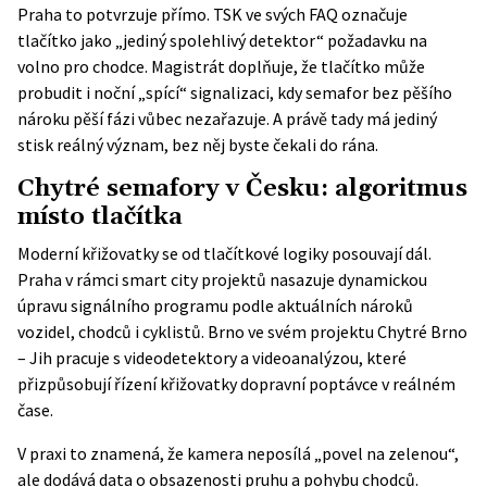
Praha to potvrzuje přímo.
TSK
ve svých FAQ označuje
tlačítko jako „jediný spolehlivý detektor“ požadavku na
volno pro chodce. Magistrát doplňuje, že tlačítko může
probudit i noční „spící“ signalizaci, kdy semafor bez pěšího
nároku pěší fázi vůbec nezařazuje. A právě tady má jediný
stisk reálný význam, bez něj byste čekali do rána.
Chytré semafory v Česku: algoritmus
místo tlačítka
Moderní křižovatky se od tlačítkové logiky posouvají dál.
Praha v rámci smart city projektů nasazuje dynamickou
úpravu signálního programu podle aktuálních nároků
vozidel, chodců i cyklistů. Brno ve svém projektu
Chytré Brno
– Jih
pracuje s videodetektory a videoanalýzou, které
přizpůsobují řízení křižovatky dopravní poptávce v reálném
čase.
V praxi to znamená, že kamera neposílá „povel na zelenou“,
ale dodává data o obsazenosti pruhu a pohybu chodců.