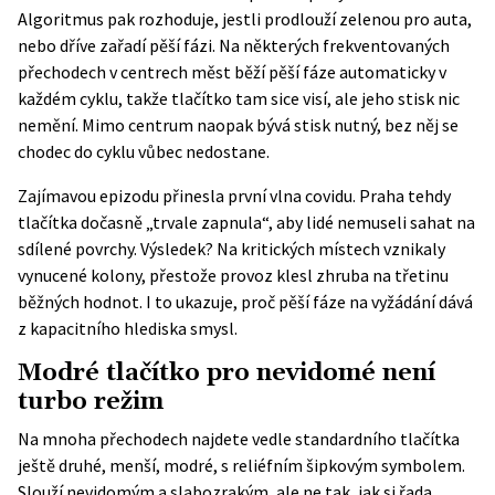
Algoritmus pak rozhoduje, jestli prodlouží zelenou pro auta,
nebo dříve zařadí pěší fázi. Na některých frekventovaných
přechodech v centrech měst běží pěší fáze automaticky v
každém cyklu, takže tlačítko tam sice visí, ale jeho stisk nic
nemění. Mimo centrum naopak bývá stisk nutný, bez něj se
chodec do cyklu vůbec nedostane.
Zajímavou epizodu přinesla první vlna covidu. Praha tehdy
tlačítka dočasně „trvale zapnula“, aby lidé nemuseli sahat na
sdílené povrchy. Výsledek? Na kritických místech vznikaly
vynucené kolony, přestože provoz klesl zhruba na třetinu
běžných hodnot. I to ukazuje, proč pěší fáze na vyžádání dává
z kapacitního hlediska smysl.
Modré tlačítko pro nevidomé není
turbo režim
Na mnoha přechodech najdete vedle standardního tlačítka
ještě druhé, menší, modré, s reliéfním šipkovým symbolem.
Slouží nevidomým a slabozrakým, ale ne tak, jak si řada