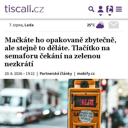
25°C
7. srpna
,
Lada
Mačkáte ho opakovaně zbytečně,
ale stejně to děláte. Tlačítko na
semaforu čekání na zelenou
nezkrátí
20. 6. 2026 – 19:22
|
Partnerské články
|
mobify.cz