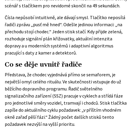
scénář s tlačítkem pro nevidomé skončil na 49 sekundách.
Čísla nepůsobí intuitivně, ale dávají smysl. Tlačítko neposílá
řadiči zprávu „pusť mě hned“. Odešle jedinou informaci: „na
přechodu stojí chodec.“ Jeden stisk stačí. Kdy přijde zelená,
rozhoduje signální plán křižovatky, aktuální intenzita
dopravy a u moderních systémů i adaptivní algoritmus
pracující s daty z kamer a detektorů.
Co se děje uvnitř řadiče
Představa, že chodec vyjednává přímo se semaforem, je
největší omyl celého rituálu. Ve skutečnosti vstupuje do už
běžícího dopravního programu. Řadič světelného
signalizačního zařízení (SSZ) pracuje v cyklech a střídá fáze
pro jednotlivé směry vozidel, tramvají i chodců. Stisk tlačítka
zapíše do aktuálního cyklu požadavek: „v příštím vhodném
okně zařaď pěší fázi.“ Žádný počet dalších stisků tento
požadavek nezvýší na vyšší prioritu.