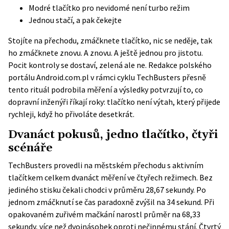
Modré tlačítko pro nevidomé není turbo režim
Jednou stačí, a pak čekejte
Stojíte na přechodu, zmáčknete tlačítko, nic se neděje, tak
ho zmáčknete znovu. A znovu. A ještě jednou pro jistotu.
Pocit kontroly se dostaví, zelená ale ne. Redakce polského
portálu
Android.com.pl
v rámci cyklu TechBusters přesně
tento rituál podrobila měření a výsledky potvrzují to, co
dopravní inženýři říkají roky: tlačítko není výtah, který přijede
rychleji, když ho přivoláte desetkrát.
Dvanáct pokusů, jedno tlačítko, čtyři
scénáře
TechBusters provedli na městském přechodu s aktivním
tlačítkem celkem dvanáct měření ve čtyřech režimech. Bez
jediného stisku čekali chodci v průměru 28,67 sekundy. Po
jednom zmáčknutí se čas paradoxně zvýšil na 34 sekund. Při
opakovaném zuřivém mačkání narostl průměr na 68,33
sekundy, více než dvojnásobek oproti nečinnému stání. Čtvrtý