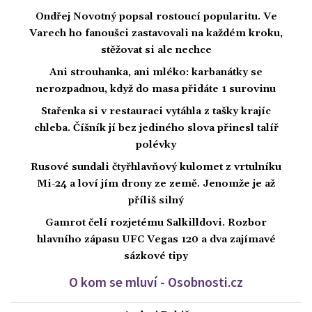
Ondřej Novotný popsal rostoucí popularitu. Ve
Varech ho fanoušci zastavovali na každém kroku,
stěžovat si ale nechce
Ani strouhanka, ani mléko: karbanátky se
nerozpadnou, když do masa přidáte 1 surovinu
Stařenka si v restauraci vytáhla z tašky krajíc
chleba. Číšník jí bez jediného slova přinesl talíř
polévky
Rusové sundali čtyřhlavňový kulomet z vrtulníku
Mi-24 a loví jím drony ze země. Jenomže je až
příliš silný
Gamrot čelí rozjetému Salkilldovi. Rozbor
hlavního zápasu UFC Vegas 120 a dva zajímavé
sázkové tipy
O kom se mluví - Osobnosti.cz