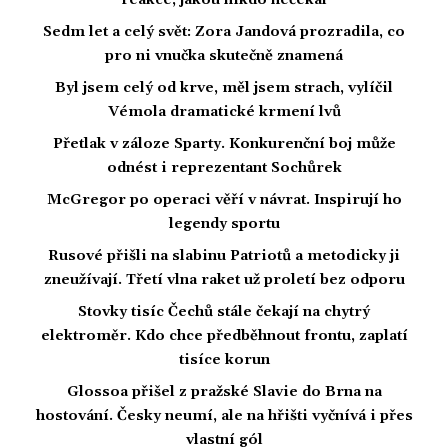
reakce, jakou nikdo nečekal
Sedm let a celý svět: Zora Jandová prozradila, co
pro ni vnučka skutečně znamená
Byl jsem celý od krve, měl jsem strach, vylíčil
Vémola dramatické krmení lvů
Přetlak v záloze Sparty. Konkurenční boj může
odnést i reprezentant Sochůrek
McGregor po operaci věří v návrat. Inspirují ho
legendy sportu
Rusové přišli na slabinu Patriotů a metodicky ji
zneužívají. Třetí vlna raket už proletí bez odporu
Stovky tisíc Čechů stále čekají na chytrý
elektroměr. Kdo chce předběhnout frontu, zaplatí
tisíce korun
Glossoa přišel z pražské Slavie do Brna na
hostování. Česky neumí, ale na hřišti vyčnívá i přes
vlastní gól