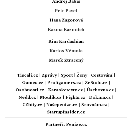
Andrej Babiš
Petr Pavel
Hana Zagorová
Kazma Kazmitch
Kim Kardashian
Karlos Vémola
Marek Ztracený
Tiscali.cz
|
Zprávy
|
Sport
|
Ženy
|
Cestování
|
Games.cz
|
Profigamers.cz
|
ZeStolu.cz
|
Osobnosti.cz
|
Karaoketexty.cz
|
Úschovna.cz
|
Nedd.cz
|
Moulík.cz
|
Fights.cz
|
Dokina.cz
|
CZhity.cz
|
Našepeníze.cz
|
Srovnám.cz
|
StartupInsider.cz
Partneři:
Peníze.cz