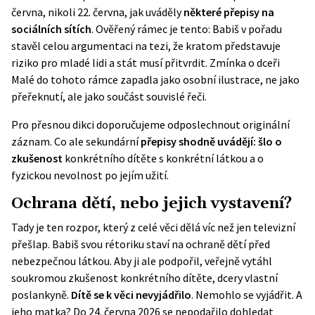
června, nikoli 22. června, jak uváděly
některé přepisy na
sociálních sítích
. Ověřený rámec je tento: Babiš v pořadu
stavěl celou argumentaci na tezi, že kratom představuje
riziko pro mladé lidi a stát musí přitvrdit. Zmínka o dceři
Malé do tohoto rámce zapadla jako osobní ilustrace, ne jako
přeřeknutí, ale jako součást souvislé řeči.
Pro přesnou dikci doporučujeme odposlechnout originální
záznam. Co ale sekundární
přepisy shodně uvádějí: šlo o
zkušenost
konkrétního dítěte s konkrétní látkou a o
fyzickou nevolnost po jejím užití.
Ochrana dětí, nebo jejich vystavení?
Tady je ten rozpor, který z celé věci dělá víc než jen televizní
přešlap. Babiš svou rétoriku staví na ochraně dětí před
nebezpečnou látkou. Aby ji ale podpořil, veřejně vytáhl
soukromou zkušenost konkrétního dítěte, dcery vlastní
poslankyně.
Dítě se k věci nevyjádřilo
. Nemohlo se vyjádřit. A
jeho matka? Do 24. června 2026 se nepodařilo dohledat