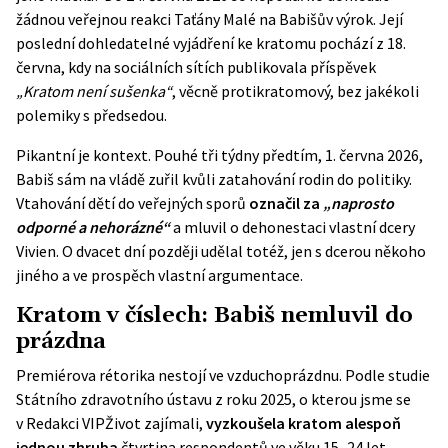
žádnou veřejnou reakci Taťány Malé na Babišův výrok. Její
poslední dohledatelné vyjádření ke kratomu pochází z 18.
června, kdy na sociálních sítích publikovala příspěvek
„Kratom není sušenka“
, věcně protikratomový, bez jakékoli
polemiky s předsedou.
Pikantní je kontext. Pouhé tři týdny předtím, 1. června 2026,
Babiš sám na vládě
zuřil kvůli zatahování rodin do politiky
.
Vtahování dětí do veřejných sporů
označil za
„naprosto
odporné a nehorázné“
a mluvil o dehonestaci vlastní dcery
Vivien. O dvacet dní později udělal totéž, jen s dcerou někoho
jiného a ve prospěch vlastní argumentace.
Kratom v číslech: Babiš nemluvil do
prázdna
Premiérova rétorika nestojí ve vzduchoprázdnu. Podle studie
Státního zdravotního ústavu z roku 2025, o kterou jsme se
v Redakci VIPŽivot zajímali,
vyzkoušela kratom alespoň
jednou zhruba
čtvrtina respondentů ve věku 15–24 let.