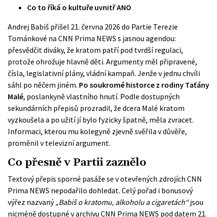
Co to říká o kultuře uvnitř ANO
Andrej Babiš přišel 21. června 2026 do Partie Terezie
Tománkové na CNN Prima NEWS s jasnou agendou:
přesvědčit diváky, že kratom patří pod tvrdší regulaci,
protože ohrožuje hlavně děti. Argumenty měl připravené,
čísla, legislativní plány, vládní kampaň. Jenže v jednu chvíli
sáhl po něčem jiném.
Po soukromé historce z rodiny Taťány
Malé
, poslankyně vlastního hnutí. Podle dostupných
sekundárních přepisů prozradil, že dcera Malé kratom
vyzkoušela a po užití jí bylo fyzicky špatně, měla zvracet.
Informaci, kterou mu kolegyně zjevně svěřila v důvěře,
proměnil v televizní argument.
Co přesně v Partii zaznělo
Textový přepis sporné pasáže se v otevřených zdrojích CNN
Prima NEWS nepodařilo dohledat. Celý pořad i bonusový
výřez nazvaný
„Babiš o kratomu, alkoholu a cigaretách“
jsou
nicméně dostupné v
archivu CNN Prima NEWS
pod datem 21.