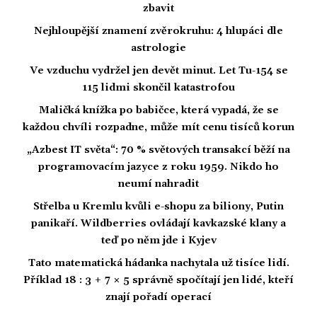
zbavit
Nejhloupější znamení zvěrokruhu: 4 hlupáci dle
astrologie
Ve vzduchu vydržel jen devět minut. Let Tu-154 se
115 lidmi skončil katastrofou
Maličká knížka po babičce, která vypadá, že se
každou chvíli rozpadne, může mít cenu tisíců korun
„Azbest IT světa“: 70 % světových transakcí běží na
programovacím jazyce z roku 1959. Nikdo ho
neumí nahradit
Střelba u Kremlu kvůli e-shopu za biliony, Putin
panikaří. Wildberries ovládají kavkazské klany a
teď po něm jde i Kyjev
Tato matematická hádanka nachytala už tisíce lidí.
Příklad 18 : 3 + 7 × 5 správně spočítají jen lidé, kteří
znají pořadí operací