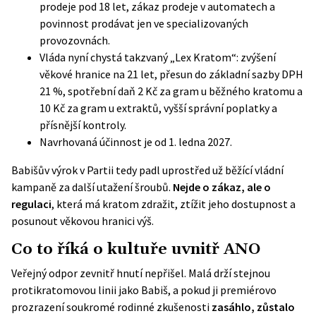
prodeje pod 18 let, zákaz prodeje v automatech a
povinnost prodávat jen ve specializovaných
provozovnách.
Vláda nyní chystá takzvaný „Lex Kratom“: zvýšení
věkové hranice na 21 let, přesun do základní sazby DPH
21 %, spotřební daň 2 Kč za gram u běžného kratomu a
10 Kč za gram u extraktů, vyšší správní poplatky a
přísnější kontroly.
Navrhovaná účinnost je od 1. ledna 2027.
Babišův výrok v Partii tedy padl uprostřed už běžící vládní
kampaně za další utažení šroubů.
Nejde o zákaz, ale o
regulaci
, která má kratom zdražit, ztížit jeho dostupnost a
posunout věkovou hranici výš.
Co to říká o kultuře uvnitř ANO
Veřejný odpor zevnitř hnutí nepřišel. Malá drží stejnou
protikratomovou linii jako Babiš, a pokud ji premiérovo
prozrazení soukromé rodinné zkušenosti
zasáhlo, zůstalo