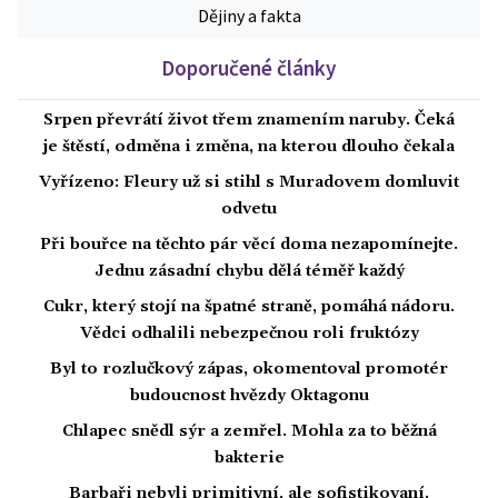
Dějiny a fakta
Doporučené články
Srpen převrátí život třem znamením naruby. Čeká
je štěstí, odměna i změna, na kterou dlouho čekala
Vyřízeno: Fleury už si stihl s Muradovem domluvit
odvetu
Při bouřce na těchto pár věcí doma nezapomínejte.
Jednu zásadní chybu dělá téměř každý
Cukr, který stojí na špatné straně, pomáhá nádoru.
Vědci odhalili nebezpečnou roli fruktózy
Byl to rozlučkový zápas, okomentoval promotér
budoucnost hvězdy Oktagonu
Chlapec snědl sýr a zemřel. Mohla za to běžná
bakterie
Barbaři nebyli primitivní, ale sofistikovaní.