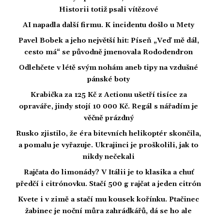
Historii totiž psali vítězové
AI napadla další firmu. K incidentu došlo u Mety
Pavel Bobek a jeho největší hit: Píseň „Veď mě dál,
cesto má“ se původně jmenovala Rododendron
Odlehčete v létě svým nohám aneb tipy na vzdušné
pánské boty
Krabička za 125 Kč z Actionu ušetří tisíce za
opraváře, jindy stojí 10 000 Kč. Regál s nářadím je
věčně prázdný
Rusko zjistilo, že éra bitevních helikoptér skončila,
a pomalu je vyřazuje. Ukrajinci je proškolili, jak to
nikdy nečekali
Rajčata do limonády? V Itálii je to klasika a chuť
předčí i citrónovku. Stačí 500 g rajčat a jeden citrón
Kvete i v zimě a stačí mu kousek kořínku. Ptačinec
žabinec je noční můra zahrádkářů, dá se ho ale