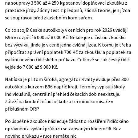
na soupravy 3 500 až 4 250 kg stanoví doplňovací zkoušku z
praktické jízdy. Žádný test z předpisů, žádná teorie, jen jízda
se soupravou před zkušebním komisařem.
Co to stojí? České autoškoly v cenících pro rok 2026 uvádějí
B96 v rozpětí 6 000 až 8 000 Kč. Někde jde o čistou zkoušku
bez výcviku, jinde je v ceně jedna cvičná jízda. K tomu je třeba
připočítat správní poplatek 700 Kč za zkoušku a poplatek za
vydání nového řidičského průkazu. Celkově se tak český řidič
vejde do 7 000 až 9 000 Kč.
Nabídka je přitom široká, agregátor Kvalty eviduje přes 300
autoškol s kurzem B96 napříč kraji. Termíny vypisují školy
individuálně, centrální přehled čekacích dob neexistuje.
Záleží na konkrétní autoškole a termínu komisaře v
příslušném ORP.
Po úspěšné zkoušce následuje žádost o rozšíření řidičského
oprávnění a vydání průkazu se zapsaným kódem 96. Bez
nového průkazu v ruce nemáte nic.