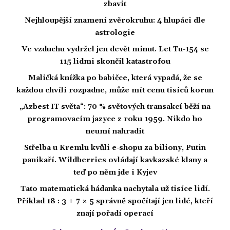
zbavit
Nejhloupější znamení zvěrokruhu: 4 hlupáci dle
astrologie
Ve vzduchu vydržel jen devět minut. Let Tu-154 se
115 lidmi skončil katastrofou
Maličká knížka po babičce, která vypadá, že se
každou chvíli rozpadne, může mít cenu tisíců korun
„Azbest IT světa“: 70 % světových transakcí běží na
programovacím jazyce z roku 1959. Nikdo ho
neumí nahradit
Střelba u Kremlu kvůli e-shopu za biliony, Putin
panikaří. Wildberries ovládají kavkazské klany a
teď po něm jde i Kyjev
Tato matematická hádanka nachytala už tisíce lidí.
Příklad 18 : 3 + 7 × 5 správně spočítají jen lidé, kteří
znají pořadí operací