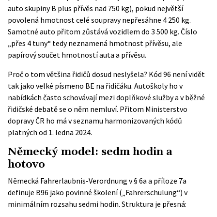
auto skupiny B plus přívěs nad 750 kg), pokud největší
povolená hmotnost celé soupravy nepřesáhne 4 250 kg.
Samotné auto přitom zůstává vozidlem do 3 500 kg. Číslo
„přes 4 tuny“ tedy neznamená hmotnost přívěsu, ale
papírový součet hmotností auta a přívěsu.
Proč o tom většina řidičů dosud neslyšela? Kód 96 není vidět
tak jako velké písmeno BE na řidičáku. Autoškoly ho v
nabídkách často schovávají mezi doplňkové služby a v běžné
řidičské debatě se o něm nemluví. Přitom
Ministerstvo
dopravy ČR
ho má v seznamu harmonizovaných kódů
platných od 1. ledna 2024.
Německý model: sedm hodin a
hotovo
Německá Fahrerlaubnis-Verordnung v § 6a a příloze 7a
definuje B96 jako povinné školení („Fahrerschulung“) v
minimálním rozsahu sedmi hodin. Struktura je přesná: