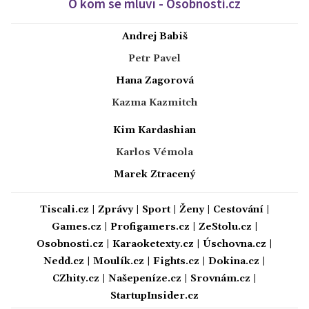
O kom se mluví - Osobnosti.cz
Andrej Babiš
Petr Pavel
Hana Zagorová
Kazma Kazmitch
Kim Kardashian
Karlos Vémola
Marek Ztracený
Tiscali.cz
|
Zprávy
|
Sport
|
Ženy
|
Cestování
|
Games.cz
|
Profigamers.cz
|
ZeStolu.cz
|
Osobnosti.cz
|
Karaoketexty.cz
|
Úschovna.cz
|
Nedd.cz
|
Moulík.cz
|
Fights.cz
|
Dokina.cz
|
CZhity.cz
|
Našepeníze.cz
|
Srovnám.cz
|
StartupInsider.cz