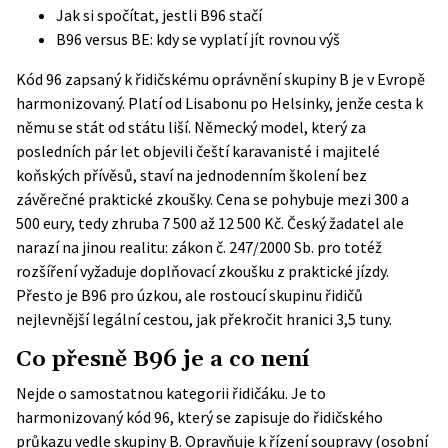
Jak si spočítat, jestli B96 stačí
B96 versus BE: kdy se vyplatí jít rovnou výš
Kód 96 zapsaný k řidičskému oprávnění skupiny B je v Evropě
harmonizovaný. Platí od Lisabonu po Helsinky, jenže cesta k
němu se stát od státu liší. Německý model, který za
posledních pár let objevili čeští karavanisté i majitelé
koňských přívěsů, staví na jednodenním školení bez
závěrečné praktické zkoušky. Cena se pohybuje mezi 300 a
500 eury, tedy zhruba 7 500 až 12 500 Kč. Český žadatel ale
narazí na jinou realitu: zákon č. 247/2000 Sb. pro totéž
rozšíření vyžaduje doplňovací zkoušku z praktické jízdy.
Přesto je B96 pro úzkou, ale rostoucí skupinu řidičů
nejlevnější legální cestou, jak překročit hranici 3,5 tuny.
Co přesně B96 je a co není
Nejde o samostatnou kategorii řidičáku. Je to
harmonizovaný kód 96, který se zapisuje do řidičského
průkazu vedle skupiny B. Opravňuje k řízení soupravy (osobní