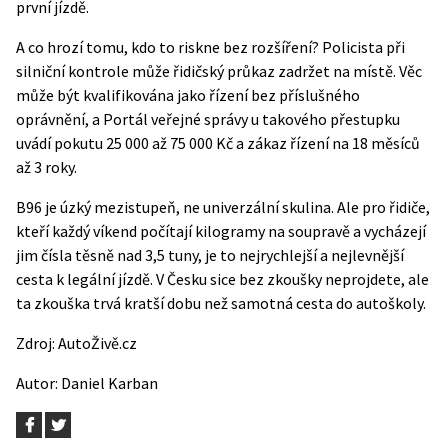
první jízdě.
A co hrozí tomu, kdo to riskne bez rozšíření? Policista při
silniční kontrole může řidičský průkaz zadržet na místě. Věc
může být kvalifikována jako řízení bez příslušného
oprávnění, a
Portál veřejné správy
u takového přestupku
uvádí pokutu 25 000 až 75 000 Kč a zákaz řízení na 18 měsíců
až 3 roky.
B96 je úzký mezistupeň, ne univerzální skulina. Ale pro řidiče,
kteří každý víkend počítají kilogramy na soupravě a vycházejí
jim čísla těsně nad 3,5 tuny, je to nejrychlejší a nejlevnější
cesta k legální jízdě. V Česku sice bez zkoušky neprojdete, ale
ta zkouška trvá kratší dobu než samotná cesta do autoškoly.
Zdroj:
AutoŽivě.cz
Autor:
Daniel Karban