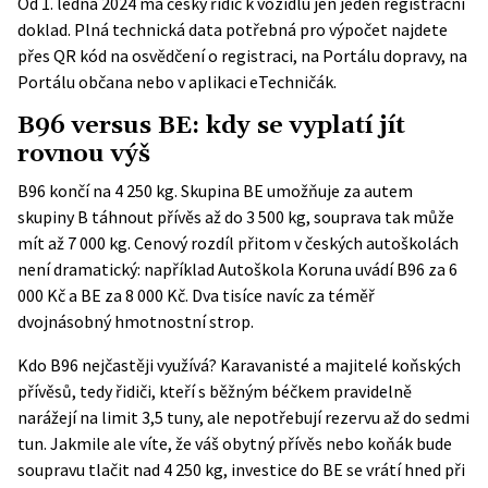
Od 1. ledna 2024 má český řidič k vozidlu jen jeden registrační
doklad. Plná technická data potřebná pro výpočet najdete
přes QR kód na osvědčení o registraci, na
Portálu dopravy
, na
Portálu občana nebo v aplikaci eTechničák.
B96 versus BE: kdy se vyplatí jít
rovnou výš
B96 končí na 4 250 kg. Skupina BE umožňuje za autem
skupiny B táhnout přívěs až do 3 500 kg, souprava tak může
mít až 7 000 kg. Cenový rozdíl přitom v českých autoškolách
není dramatický: například Autoškola Koruna uvádí B96 za 6
000 Kč a BE za 8 000 Kč. Dva tisíce navíc za téměř
dvojnásobný hmotnostní strop.
Kdo B96 nejčastěji využívá? Karavanisté a majitelé koňských
přívěsů, tedy řidiči, kteří s běžným béčkem pravidelně
narážejí na limit 3,5 tuny, ale nepotřebují rezervu až do sedmi
tun. Jakmile ale víte, že váš obytný přívěs nebo koňák bude
soupravu tlačit nad 4 250 kg, investice do BE se vrátí hned při