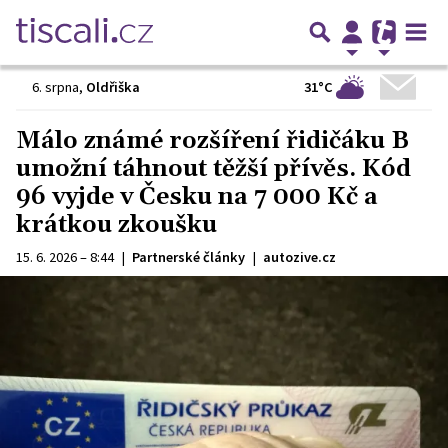
31°C
6. srpna
,
Oldřiška
Málo známé rozšíření řidičáku B
umožní táhnout těžší přívěs. Kód
96 vyjde v Česku na 7 000 Kč a
krátkou zkoušku
15. 6. 2026 – 8:44
|
Partnerské články
|
autozive.cz