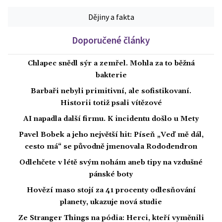
Dějiny a fakta
Doporučené články
Chlapec snědl sýr a zemřel. Mohla za to běžná
bakterie
Barbaři nebyli primitivní, ale sofistikovaní.
Historii totiž psali vítězové
AI napadla další firmu. K incidentu došlo u Mety
Pavel Bobek a jeho největší hit: Píseň „Veď mě dál,
cesto má“ se původně jmenovala Rododendron
Odlehčete v létě svým nohám aneb tipy na vzdušné
pánské boty
Hovězí maso stojí za 41 procenty odlesňování
planety, ukazuje nová studie
Ze Stranger Things na pódia: Herci, kteří vyměnili