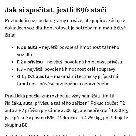
Jak si spočítat, jestli B96 stačí
Rozhodující nejsou kilogramy na váze, ale papírové údaje v
dokladech vozidla. Kontrolovat je potřeba minimálně čtyři
čísla:
F.2 u auta
– největší povolená hmotnost tažného
vozidla
F.2 u přívěsu
– největší povolená hmotnost přívěsu
F.3
– největší povolená hmotnost celé soupravy
O.1 / O.2 u auta
– maximální technicky přípustná
hmotnost přívěsu brzděného a nebrzděného
Praktická poučka zní: rozhoduje vždy nejnižší z limitů
řidičáku, auta, přívěsu a tažného zařízení. Pokud součet F.2
auta a F.2 přívěsu přesáhne 3 500 kg, ale nepřekročí 4 250 kg,
jste přesně v pásmu B96. Překročíte-li 4 250 kg, potřebujete
skupinu BE.