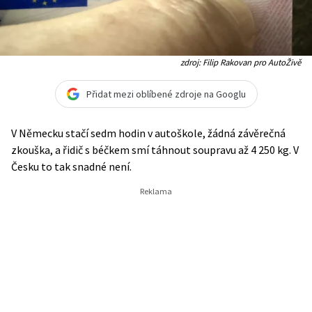
zdroj: Filip Rakovan pro AutoŽivě
Přidat mezi oblíbené zdroje na Googlu
V Německu stačí sedm hodin v autoškole, žádná závěrečná
zkouška, a řidič s béčkem smí táhnout soupravu až 4 250 kg. V
Česku to tak snadné není.