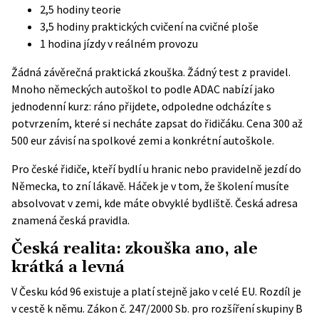
2,5 hodiny teorie
3,5 hodiny praktických cvičení na cvičné ploše
1 hodina jízdy v reálném provozu
Žádná závěrečná praktická zkouška. Žádný test z pravidel.
Mnoho německých autoškol to podle
ADAC
nabízí jako
jednodenní kurz: ráno přijdete, odpoledne odcházíte s
potvrzením, které si necháte zapsat do řidičáku. Cena 300 až
500 eur závisí na spolkové zemi a konkrétní autoškole.
Pro české řidiče, kteří bydlí u hranic nebo pravidelně jezdí do
Německa, to zní lákavě. Háček je v tom, že školení musíte
absolvovat v zemi, kde máte obvyklé bydliště. Česká adresa
znamená česká pravidla.
Česká realita: zkouška ano, ale
krátká a levná
V Česku kód 96 existuje a platí stejně jako v celé EU. Rozdíl je
v cestě k němu. Zákon č. 247/2000 Sb. pro rozšíření skupiny B