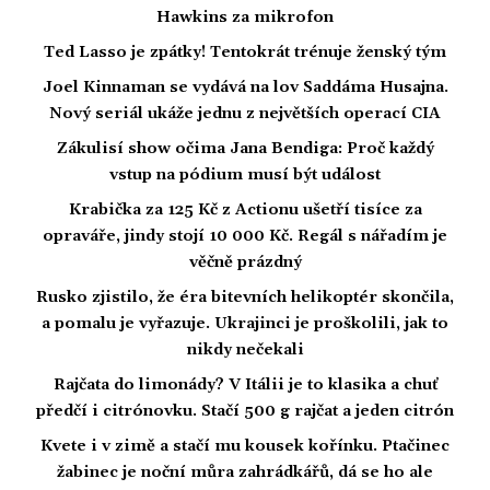
Hawkins za mikrofon
Ted Lasso je zpátky! Tentokrát trénuje ženský tým
Joel Kinnaman se vydává na lov Saddáma Husajna.
Nový seriál ukáže jednu z největších operací CIA
Zákulisí show očima Jana Bendiga: Proč každý
vstup na pódium musí být událost
Krabička za 125 Kč z Actionu ušetří tisíce za
opraváře, jindy stojí 10 000 Kč. Regál s nářadím je
věčně prázdný
Rusko zjistilo, že éra bitevních helikoptér skončila,
a pomalu je vyřazuje. Ukrajinci je proškolili, jak to
nikdy nečekali
Rajčata do limonády? V Itálii je to klasika a chuť
předčí i citrónovku. Stačí 500 g rajčat a jeden citrón
Kvete i v zimě a stačí mu kousek kořínku. Ptačinec
žabinec je noční můra zahrádkářů, dá se ho ale