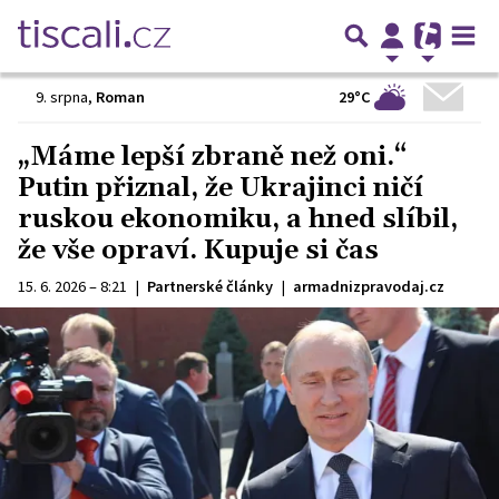
29°C
9. srpna
,
Roman
„Máme lepší zbraně než oni.“
Putin přiznal, že Ukrajinci ničí
ruskou ekonomiku, a hned slíbil,
že vše opraví. Kupuje si čas
15. 6. 2026 – 8:21
|
Partnerské články
|
armadnizpravodaj.cz