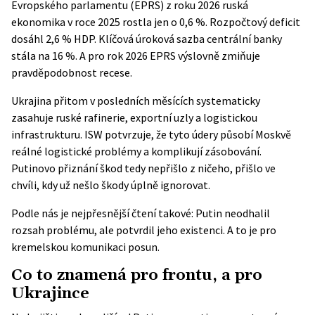
Evropského parlamentu (EPRS) z roku 2026 ruská
ekonomika v roce 2025 rostla jen o 0,6 %. Rozpočtový deficit
dosáhl 2,6 % HDP. Klíčová úroková sazba centrální banky
stála na 16 %. A pro rok 2026 EPRS výslovně zmiňuje
pravděpodobnost recese.
Ukrajina přitom v posledních měsících systematicky
zasahuje ruské rafinerie, exportní uzly a logistickou
infrastrukturu. ISW potvrzuje, že tyto údery působí Moskvě
reálné logistické problémy a komplikují zásobování.
Putinovo přiznání škod tedy nepřišlo z ničeho, přišlo ve
chvíli, kdy už nešlo škody úplně ignorovat.
Podle nás je nejpřesnější čtení takové: Putin neodhalil
rozsah problému, ale potvrdil jeho existenci. A to je pro
kremelskou komunikaci posun.
Co to znamená pro frontu, a pro
Ukrajince