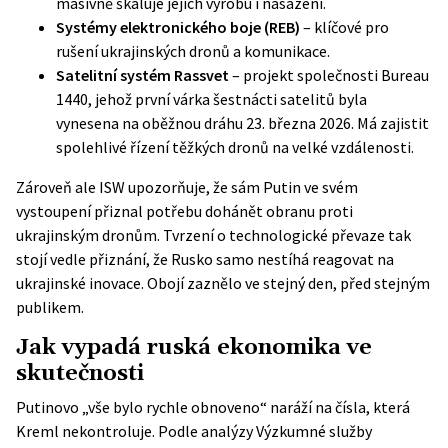
masivně škáluje jejich výrobu i nasazení.
Systémy elektronického boje (REB)
– klíčové pro
rušení ukrajinských dronů a komunikace.
Satelitní systém Rassvet
– projekt společnosti Bureau
1440, jehož první várka šestnácti satelitů byla
vynesena na oběžnou dráhu 23. března 2026. Má zajistit
spolehlivé řízení těžkých dronů na velké vzdálenosti.
Zároveň ale ISW upozorňuje, že sám Putin ve svém
vystoupení přiznal potřebu dohánět obranu proti
ukrajinským dronům. Tvrzení o technologické převaze tak
stojí vedle přiznání, že Rusko samo nestíhá reagovat na
ukrajinské inovace. Obojí zaznělo ve stejný den, před stejným
publikem.
Jak vypadá ruská ekonomika ve
skutečnosti
Putinovo „vše bylo rychle obnoveno“ naráží na čísla, která
Kreml nekontroluje. Podle analýzy Výzkumné služby