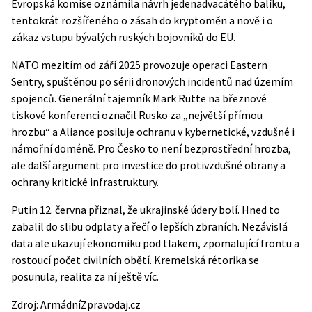
Evropská komise oznámila návrh jedenadvacátého balíku,
tentokrát rozšířeného o zásah do kryptoměn a nově i o
zákaz vstupu bývalých ruských bojovníků do EU.
NATO mezitím od září 2025 provozuje operaci Eastern
Sentry, spuštěnou po sérii dronových incidentů nad územím
spojenců. Generální tajemník Mark Rutte na březnové
tiskové konferenci označil Rusko za „největší přímou
hrozbu“ a Aliance posiluje ochranu v kybernetické, vzdušné i
námořní doméně. Pro Česko to není bezprostřední hrozba,
ale další argument pro investice do protivzdušné obrany a
ochrany kritické infrastruktury.
Putin 12. června přiznal, že ukrajinské údery bolí. Hned to
zabalil do slibu odplaty a řečí o lepších zbraních. Nezávislá
data ale ukazují ekonomiku pod tlakem, zpomalující frontu a
rostoucí počet civilních obětí. Kremelská rétorika se
posunula, realita za ní ještě víc.
Zdroj:
ArmádníZpravodaj.cz