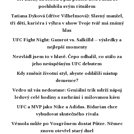
pochlubila svým rituálem
Tatiana Dyková (dříve Vilhelmová): Slavný manžel,
tři děti, kariéra i výhra v show Tvoje tvář má známý
hlas
UFC Fight Night: Gamrot vs. Salkilld – výsledky a
nejlepší momenty
Nezvládl jsem to v hlavě. Čepo odhalil, co stálo za
jeho neúspěšným UFC debutem
Kdy změnit životní styl, abyste oddálili nástup
demence?
Vedro už vás nedostane: Geniální trik udrží nápoj
ledový celé hodiny a zachrání i milovanou kávu
UFC a MVP jako Nike a Adidas. Bidarian chce
vybudovat skutečného rivala
Vémola může po Vosgrönem dostat Pütze. Němec
znovu otevřel starý duel