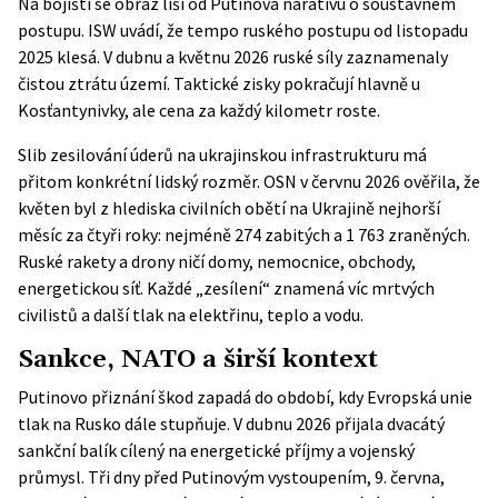
Na bojišti se obraz liší od Putinova narativu o soustavném
postupu. ISW uvádí, že tempo ruského postupu od listopadu
2025 klesá. V dubnu a květnu 2026 ruské síly zaznamenaly
čistou ztrátu území. Taktické zisky pokračují hlavně u
Kosťantynivky, ale cena za každý kilometr roste.
Slib zesilování úderů na ukrajinskou infrastrukturu má
přitom konkrétní lidský rozměr. OSN v červnu 2026 ověřila, že
květen byl z hlediska civilních obětí na Ukrajině nejhorší
měsíc za čtyři roky: nejméně 274 zabitých a 1 763 zraněných.
Ruské rakety a drony ničí domy, nemocnice, obchody,
energetickou síť. Každé „zesílení“ znamená víc mrtvých
civilistů a další tlak na elektřinu, teplo a vodu.
Sankce, NATO a širší kontext
Putinovo přiznání škod zapadá do období, kdy Evropská unie
tlak na Rusko dále stupňuje. V dubnu 2026 přijala dvacátý
sankční balík cílený na energetické příjmy a vojenský
průmysl. Tři dny před Putinovým vystoupením, 9. června,