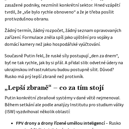
zasažené podniky, nezmínil konkrétní sektor. Hned vzápětí
tvrdil, že „vše bylo rychle obnoveno“ a že je třeba posílit
protivzdušnou obranu.
Žádný termín, žádný rozpočet, žádný seznam opravovaných
zařízení. Formulace zněla spíš jako ujištění pro vojáky a
domácí kamery než jako hospodářské vyúčtování.
Současně Putin řekl, že ruské síly postupují „den za dnem“,
byť ne tak rychle, jak by si přál. A přidal slib: odvetné údery na
ukrajinskou infrastrukturu budou postupně sílit. Důvod?
Rusko má prý lepší zbraně než protivník.
„Lepší zbraně“ – co za tím stojí
Putin konkrétní zbraňové systémy v dané větě nejmenoval.
Během setkání ale podle analýzy Institutu pro studium války
(
ISW
) vyzdvihoval několik oblastí:
FPV drony a drony řízené umělou inteligencí
– Rusko