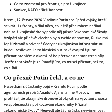
Co to znamená pro frontu, a pro Ukrajince
Sankce, NATO a širší kontext
Kreml, 12. června 2026. Vladimir Putin stojí před vojáky, kteří
se vrátili z fronty, a říká něco, co ještě před rokem neříkal
nahlas. Ukrajinské drony podle něj působí ekonomické škody.
Vzápětí ale přidává: všechno bylo rychle obnoveno, Rusko má
lepší zbraně a odvetné údery na ukrajinskou infrastrukturu
budou zesilovat. Je to klasická putinská dvojitá figura:
přiznat problém a okamžitě ho přetavit v demonstraci síly.
Jenže tentokrát je zajímavější to, co musel přiznat, než to,
co slíbil.
Co přesně Putin řekl, a co ne
Na setkání s účastníky bojů v Kremlu Putin podle
agenturních přepisů
Anadolu Ajansı
a
The Moscow Times
prohlásil, že ukrajinské dronové útoky cílí na vyvolání chaosu
ve společnosti a poškozování ekonomiky. Přiznal
„ekonomické škody“. Neuvedl ale žádná čísla, nevyjmenoval