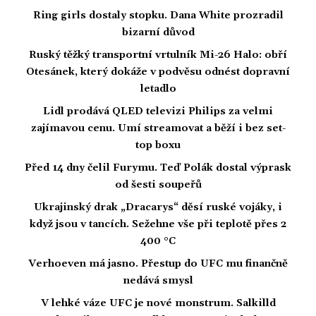
Ring girls dostaly stopku. Dana White prozradil
bizarní důvod
Ruský těžký transportní vrtulník Mi-26 Halo: obří
Otesánek, který dokáže v podvěsu odnést dopravní
letadlo
Lidl prodává QLED televizi Philips za velmi
zajímavou cenu. Umí streamovat a běží i bez set-
top boxu
Před 14 dny čelil Furymu. Teď Polák dostal výprask
od šesti soupeřů
Ukrajinský drak „Dracarys“ děsí ruské vojáky, i
když jsou v tancích. Sežehne vše při teplotě přes 2
400 °C
Verhoeven má jasno. Přestup do UFC mu finančně
nedává smysl
V lehké váze UFC je nové monstrum. Salkilld