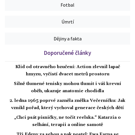
Fotbal
Úmrtí
Dějiny a fakta
Doporučené články
Klid od otravného bzučení: Action zlevnil lapač
hmyzu, vyčistí dvacet metrů prostoru
Silně tlumené tenisky mohou tlumit i váš krevní
oběh, ukazuje anatomie chodidla
2. ledna 1965 poprvé zazněla znělka Večerníčku: Jak
vznikl pořad, který vychoval generace českých dětí
„Chci psát písničky, ne točit reelska.“ Katarzia o
selhání, terapii a online samotě
Tři Edeny za sebou a pak postel: Ewa Farna se