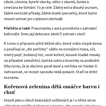
cibule, slanina, kyselé okurky, nálev z okurek, šunka a
smetana ke šlehání. To je celé. Žádný extra dlouhý seznam,
žádné exotické přísady, žádné drahé speciality, které byste
museli sehnat jen v jednom obchodě.
Přečtěte si také:
Pneumatiky z auta proměnila v zahradní
květináče. Dnes její dekorace zdobí 5 zahrad v okolí
K tomu si připravte ještě běžné věci, které máte stejně doma
a používají se „dle potřeby”: sádlo na osmažení masa, sůl,
mletý pepř, bobkový list, nové koření, kousek hladké mouky
na případné zahuštění, špetka cukru a brusinky na podávání.
Díky tomu, že je všechno jasně dané a netřeba nic hledat či
nahrazovat, se recept opravdu nedá pokazit. Stačí se držet
seznamu.
Kořenová zelenina dělá omáčce barvu i
chuť
Stejně jako u všech klasických svíčkových je i u téhle verze
základem omáčky kořenová zelenina. Jde o trojici, která se v