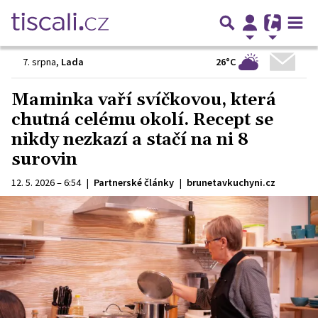
26°C
7. srpna
,
Lada
Maminka vaří svíčkovou, která
chutná celému okolí. Recept se
nikdy nezkazí a stačí na ni 8
surovin
12. 5. 2026 – 6:54
|
Partnerské články
|
brunetavkuchyni.cz