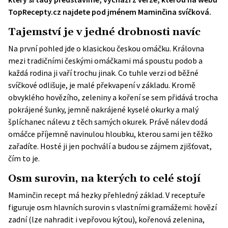
TopRecepty.cz najdete pod jménem Maminčina svíčková.
Tajemství je v jedné drobnosti navíc
Na první pohled jde o klasickou českou omáčku. Královna
mezi tradičními českými omáčkami má spoustu podob a
každá rodina ji vaří trochu jinak. Co tuhle verzi od běžné
svíčkové odlišuje, je malé překvapení v základu. Kromě
obvyklého hovězího, zeleniny a koření se sem přidává trocha
pokrájené šunky, jemně nakrájené kyselé okurky a malý
šplíchanec nálevu z těch samých okurek. Právě nálev dodá
omáčce příjemně navinulou hloubku, kterou sami jen těžko
zařadíte. Hosté ji jen pochválí a budou se zájmem zjišťovat,
čím to je.
Osm surovin, na kterých to celé stojí
Maminčin recept má hezky přehledný základ. V receptuře
figuruje osm hlavních surovin s vlastními gramážemi: hovězí
zadní (lze nahradit i vepřovou kýtou), kořenová zelenina,