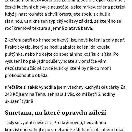
české kuchyni objevuje neustále, a sice mrkev, celer a petržel.
Když ji nastrouháte a chvíli orestujete spolu s cibulí a
slaninou, vznikne ten typický voňavý základ, ze kterého se
rodí krémová textura a jemně zlatavá barva.
Z koření patří do hrnce bobkový list, nové koření a celý pepř.
Praktický tip, který se hodí: zabalte koření do kousku
plátýnka, nebo ho dejte do speciálního košíku či sítka. Po
vydušení ho pak jednoduše vyndáte a v omáčce vám
nezůstanou žádné tvrdé kuličky, které by někdo mohl
prokousnout u oběda.
Přečtěte si také:
Vyhodila jsem všechny kuchyňské utěrky. Za
243 Kč jsem na Temu sehnala 1 věc, co mi šetří 2 hodiny
uklízení týdně
Smetana, na které opravdu záleží
Tady se vyplatí nešetřit. Pro krémovou, hedvábnou
konzistenci sahejte po smetaně ke šlehání s obsahem tuku