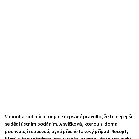
V mnoha rodinách funguje nepsané pravidlo, že to nejlepší
se dědí ústním podáním. A svíčková, kterou si doma
pochvalují i sousedé, bývá přesně takový případ. Recept,
který si tady představíme, vychází z verze, kterou na webu