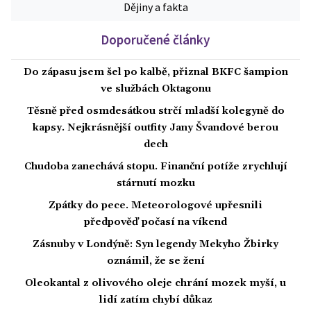
Dějiny a fakta
Doporučené články
Do zápasu jsem šel po kalbě, přiznal BKFC šampion
ve službách Oktagonu
Těsně před osmdesátkou strčí mladší kolegyně do
kapsy. Nejkrásnější outfity Jany Švandové berou
dech
Chudoba zanechává stopu. Finanční potíže zrychlují
stárnutí mozku
Zpátky do pece. Meteorologové upřesnili
předpověď počasí na víkend
Zásnuby v Londýně: Syn legendy Mekyho Žbirky
oznámil, že se žení
Oleokantal z olivového oleje chrání mozek myší, u
lidí zatím chybí důkaz