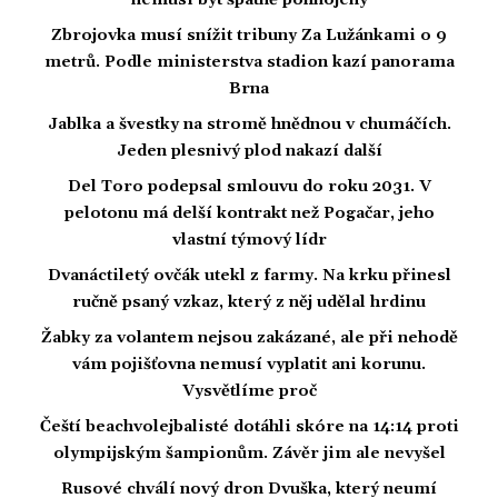
nemusí být špatně pohnojený
Zbrojovka musí snížit tribuny Za Lužánkami o 9
metrů. Podle ministerstva stadion kazí panorama
Brna
Jablka a švestky na stromě hnědnou v chumáčích.
Jeden plesnivý plod nakazí další
Del Toro podepsal smlouvu do roku 2031. V
pelotonu má delší kontrakt než Pogačar, jeho
vlastní týmový lídr
Dvanáctiletý ovčák utekl z farmy. Na krku přinesl
ručně psaný vzkaz, který z něj udělal hrdinu
Žabky za volantem nejsou zakázané, ale při nehodě
vám pojišťovna nemusí vyplatit ani korunu.
Vysvětlíme proč
Čeští beachvolejbalisté dotáhli skóre na 14:14 proti
olympijským šampionům. Závěr jim ale nevyšel
Rusové chválí nový dron Dvuška, který neumí