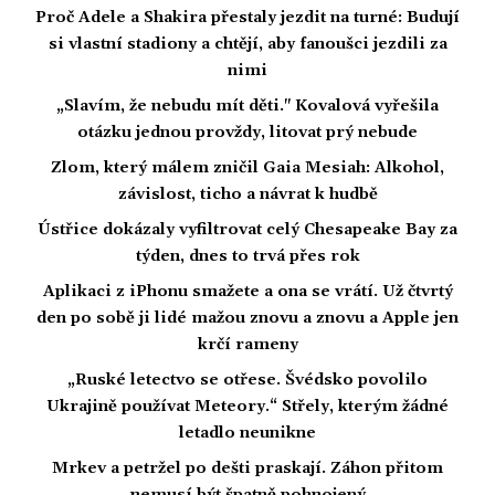
Proč Adele a Shakira přestaly jezdit na turné: Budují
si vlastní stadiony a chtějí, aby fanoušci jezdili za
nimi
„Slavím, že nebudu mít děti." Kovalová vyřešila
otázku jednou provždy, litovat prý nebude
Zlom, který málem zničil Gaia Mesiah: Alkohol,
závislost, ticho a návrat k hudbě
Ústřice dokázaly vyfiltrovat celý Chesapeake Bay za
týden, dnes to trvá přes rok
Aplikaci z iPhonu smažete a ona se vrátí. Už čtvrtý
den po sobě ji lidé mažou znovu a znovu a Apple jen
krčí rameny
„Ruské letectvo se otřese. Švédsko povolilo
Ukrajině používat Meteory.“ Střely, kterým žádné
letadlo neunikne
Mrkev a petržel po dešti praskají. Záhon přitom