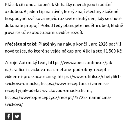
Plátek citronu a kopeček šlehačky navrch jsou tradiční
ozdobou. A jeden tip na závěr, který znají všechny zkušené
hospodyně: svíčková nejvíc rozkvete druhý den, kdy se chutě
dokonale propojí. Pokud tedy plánujete nedělní oběd, klidně
ji uvařte už v sobotu. Sami uvidíte rozdíl.
Přečtěte si také:
Plátěnky na nákup končí. Jaro 2026 patří 1
nové tašce, do které se vejde nákup pro 4 lidi a stojí 1 500 Kč
Zdroje: Autorský text, https://www.apetitonline.cz/jak-
na/tradicni-svickova-na-smetane-podrobny-recept-s-
videem-i-pro-zacatecniky, https://www.rohlik.cz/chef/661-
svickova-omacka, https://www.ireceptar.cz/vareni-a-
recepty/jak-udelat-svickovou-omacku.html,
https://www.toprecepty.cz/recept/79722-mamincina-
svickova/