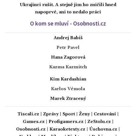
Ukrajinci rušit. A stejně jim ho zničili hned
napoprvé, ani to nedalo práci
O kom se mluví - Osobnosti.cz
Andrej Babiš
Petr Pavel
Hana Zagorová
Kazma Kazmitch
Kim Kardashian
Karlos Vémola
Marek Ztracený
Tiscali.cz
|
Zprávy
|
Sport
|
Ženy
|
Cestování
|
Games.cz
|
Profigamers.cz
|
ZeStolu.cz
|
Osobnosti.cz
|
Karaoketexty.cz
|
Úschovna.cz
|