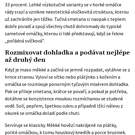
33 procent. Lehké nízkotučné varianty se v horké omáčce
rády srazí a vznikne neestetická vločkovitá struktura, kterou
už zachráníte jen těžko. Tučná smetana si naopak s teplem
dobře poradí a spojí všechny chutě dohromady do typické
sametové omáčky, kterou si lidé představují, když se řekne
„pořádná svíčková”.
Rozmixovat dohladka a podávat nejlépe
až druhý den
Když je maso měkké a začíná se jemně rozpadat, vytáhne se z
hrnce stranou. Vyloví se sítko nebo plátýnko s kořením a
omáčka se rozmixuje ponorným tyčovým mixérem dohladka.
Pak se přileje smetana, krátce se povaří, a pokud je potřeba,
dotáhne se konzistence moukou rozmíchanou ve studené
vodě. Solí, pepřem, špetkou cukru a případně lžící nálevu z
okurek se omáčka doladí podle chuti.
Servíruje se klasicky. Měkké hovězí nakrájené na plátky,
polité omáčkou, k tomu houskový knedlík a porce brusinek.