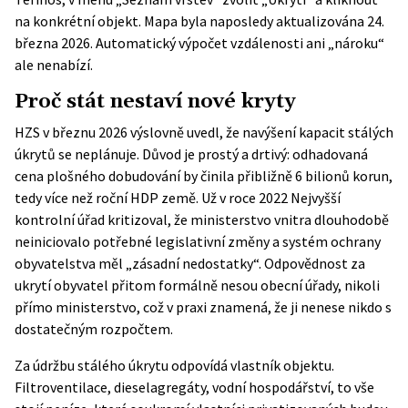
na konkrétní objekt. Mapa byla naposledy aktualizována 24.
března 2026. Automatický výpočet vzdálenosti ani „nároku“
ale nenabízí.
Proč stát nestaví nové kryty
HZS v březnu 2026 výslovně uvedl, že navýšení kapacit stálých
úkrytů se neplánuje. Důvod je prostý a drtivý: odhadovaná
cena plošného dobudování by činila přibližně 6 bilionů korun,
tedy více než roční HDP země. Už v roce 2022 Nejvyšší
kontrolní úřad kritizoval, že ministerstvo vnitra dlouhodobě
neiniciovalo potřebné legislativní změny a systém ochrany
obyvatelstva měl „zásadní nedostatky“. Odpovědnost za
ukrytí obyvatel přitom formálně nesou obecní úřady, nikoli
přímo ministerstvo, což v praxi znamená, že ji nenese nikdo s
dostatečným rozpočtem.
Za údržbu stálého úkrytu odpovídá vlastník objektu.
Filtroventilace, dieselagregáty, vodní hospodářství, to vše