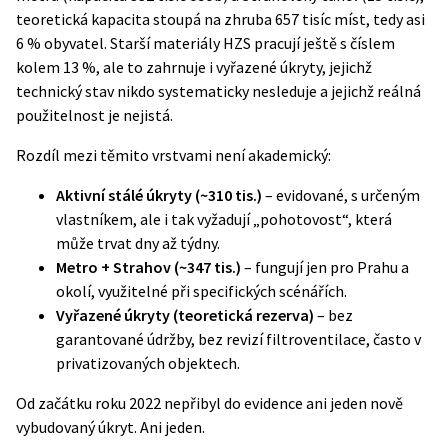
teoretická kapacita stoupá na zhruba 657 tisíc míst, tedy asi
6 % obyvatel. Starší materiály HZS pracují ještě s číslem
kolem 13 %, ale to zahrnuje i vyřazené úkryty, jejichž
technický stav nikdo systematicky nesleduje a jejichž reálná
použitelnost je nejistá.
Rozdíl mezi těmito vrstvami není akademický:
Aktivní stálé úkryty (~310 tis.)
– evidované, s určeným
vlastníkem, ale i tak vyžadují „pohotovost“, která
může trvat dny až týdny.
Metro + Strahov (~347 tis.)
– fungují jen pro Prahu a
okolí, využitelné při specifických scénářích.
Vyřazené úkryty (teoretická rezerva)
– bez
garantované údržby, bez revizí filtroventilace, často v
privatizovaných objektech.
Od začátku roku 2022 nepřibyl do evidence
ani jeden nově
vybudovaný úkryt
. Ani jeden.