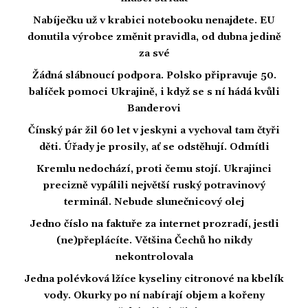
Nabíječku už v krabici notebooku nenajdete. EU
donutila výrobce změnit pravidla, od dubna jedině
za své
Žádná slábnoucí podpora. Polsko připravuje 50.
balíček pomoci Ukrajině, i když se s ní hádá kvůli
Banderovi
Čínský pár žil 60 let v jeskyni a vychoval tam čtyři
děti. Úřady je prosily, ať se odstěhují. Odmítli
Kremlu nedochází, proti čemu stojí. Ukrajinci
precizně vypálili největší ruský potravinový
terminál. Nebude slunečnicový olej
Jedno číslo na faktuře za internet prozradí, jestli
(ne)přeplácíte. Většina Čechů ho nikdy
nekontrolovala
Jedna polévková lžíce kyseliny citronové na kbelík
vody. Okurky po ní nabírají objem a kořeny