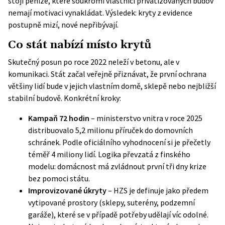
stojí peníze, které soukromí vlastníci privatizovaných budov
nemají motivaci vynakládat. Výsledek: kryty z evidence
postupně mizí, nové nepřibývají.
Co stát nabízí místo krytů
Skutečný posun po roce 2022 neleží v betonu, ale v
komunikaci. Stát začal veřejně přiznávat, že první ochrana
většiny lidí bude v jejich vlastním domě, sklepě nebo nejbližší
stabilní budově. Konkrétní kroky:
Kampaň 72 hodin
– ministerstvo vnitra v roce 2025
distribuovalo 5,2 milionu příruček do domovních
schránek. Podle oficiálního vyhodnocení si je přečetly
téměř 4 miliony lidí. Logika převzatá z finského
modelu: domácnost má zvládnout první tři dny krize
bez pomoci státu.
Improvizované úkryty
– HZS je definuje jako předem
vytipované prostory (sklepy, suterény, podzemní
garáže), které se v případě potřeby udělají víc odolné.