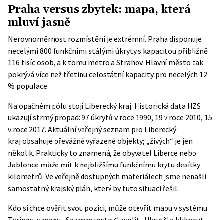
Praha versus zbytek: mapa, která
mluví jasně
Nerovnoměrnost rozmístění je extrémní. Praha disponuje
necelými 800 funkčními stálými úkryty s kapacitou přibližně
116 tisíc osob, a k tomu metro a Strahov. Hlavní město tak
pokrývá více než třetinu celostátní kapacity pro necelých 12
% populace.
Na opačném pólu stojí Liberecký kraj. Historická data HZS
ukazují strmý propad: 97 úkrytů v roce 1990, 19 v roce 2010, 15
v roce 2017. Aktuální
veřejný seznam pro Liberecký
kraj
obsahuje převážně vyřazené objekty; „živých“ je jen
několik. Prakticky to znamená, že obyvatel Liberce nebo
Jablonce může mít k nejbližšímu funkčnímu krytu desítky
kilometrů. Ve veřejně dostupných materiálech jsme nenašli
samostatný krajský plán, který by tuto situaci řešil.
Kdo si chce ověřit svou pozici, může otevřít
mapu v systému
Terinos
, v menu „Seznam vrstev“ zvolit „Ukrytí“ a kliknout