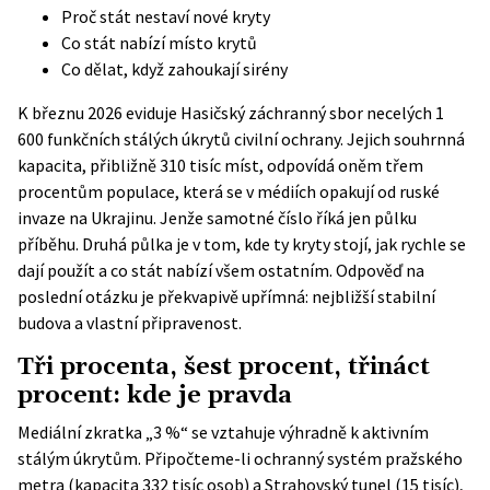
Proč stát nestaví nové kryty
Co stát nabízí místo krytů
Co dělat, když zahoukají sirény
K březnu 2026 eviduje Hasičský záchranný sbor necelých 1
600 funkčních stálých úkrytů civilní ochrany. Jejich souhrnná
kapacita, přibližně 310 tisíc míst, odpovídá oněm třem
procentům populace, která se v médiích opakují od ruské
invaze na Ukrajinu. Jenže samotné číslo říká jen půlku
příběhu. Druhá půlka je v tom, kde ty kryty stojí, jak rychle se
dají použít a co stát nabízí všem ostatním. Odpověď na
poslední otázku je překvapivě upřímná: nejbližší stabilní
budova a vlastní připravenost.
Tři procenta, šest procent, třináct
procent: kde je pravda
Mediální zkratka „3 %“ se vztahuje výhradně k aktivním
stálým úkrytům. Připočteme-li ochranný systém pražského
metra (kapacita 332 tisíc osob) a Strahovský tunel (15 tisíc),