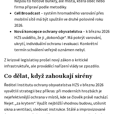
Nejsou to hotové bunkry, ale místa, která obec nebo
firma připraví podle metodiky.
Cell Broadcast
– systém hromadného varování přes
mobilní sítě má být spuštěn ve druhé polovině roku
2026.
Nová koncepce ochrany obyvatelstva
– k březnu 2026
HZS uvádělo, že ji „dokončuje“. Má pokrýt varování,
ukrytí, individuální ochranu i evakuaci. Konkrétní
termín schválení veřejně oznámen nebyl.
Z krizové legislativy prošel nový zákon o kritické
infrastruktuře, ale prováděcí nařízení vlády se zpozdilo.
Co dělat, když zahoukají sirény
Ředitel Institutu ochrany obyvatelstva HZS v březnu 2026
vysvětlil strategii bez příkras: při moderních hrozbách je
nejefektivnější ochrana v místě, kde se člověk právě nachází.
Nejet „za krytem“. Využít nejbližší vhodnou budovu, utěsnit
okna a ventilaci, sledovat instrukce. Stálé a improvizované