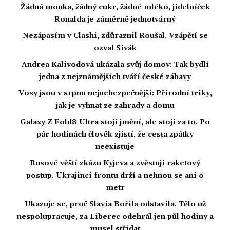
Žádná mouka, žádný cukr, žádné mléko, jídelníček
Ronalda je záměrně jednotvárný
Nezápasím v Clashi, zdůraznil Roušal. Vzápětí se
ozval Sivák
Andrea Kalivodová ukázala svůj domov: Tak bydlí
jedna z nejznámějších tváří české zábavy
Vosy jsou v srpnu nejnebezpečnější: Přírodní triky,
jak je vyhnat ze zahrady a domu
Galaxy Z Fold8 Ultra stojí jmění, ale stojí za to. Po
pár hodinách člověk zjistí, že cesta zpátky
neexistuje
Rusové věští zkázu Kyjeva a zvěstují raketový
postup. Ukrajinci frontu drží a nehnou se ani o
metr
Ukazuje se, proč Slavia Bořila odstavila. Tělo už
nespolupracuje, za Liberec odehrál jen půl hodiny a
musel střídat