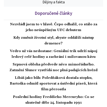
Dějiny a fakta
Doporučené články
Nezvládl jsem to v hlavě. Čepo odhalil, co stálo za
jeho neúspěšným UFC debutem
Kdy změnit životní styl, abyste oddálili nástup
demence?
Vedro už vás nedostane: Geniální trik udrží nápoj
ledový celé hodiny a zachrání i milovanou kávu
Srpnová obloha předvede něco mimořádného.
Zatmění Slunce vystřídá noc plná padajících hvězd
Líbáš jako bůh: Poledňáková dostala stopku,
Bartoška odmítl sportovat a ústřední píseň, která
film přerostla
Poslední hodiny Freddieho Mercuryho: Co se
skutečně dělo 24. listopadu 1991