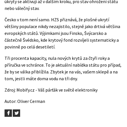
úkryty se aktivují až v dalším kroku, pro stav ohrožení státu
nebo válečný stav.
Česko v tom není samo. HZS přiznává, že plošné ukrytí
většiny populace nikdy nezajistilo, stejně jako drtivá většina
evropských států. Výjimkami jsou Finsko, Švýcarsko a
částečně Švédsko, kde krytový fond rozvíjeli systematicky a
povinně po celá desetiletí.
Tři procenta kapacity, nula nových krytů za čtyři roky a
příručka ve schránce. To je aktuální nabídka státu pro případ,
že by se válka přiblížila. Zbytek je na vás, vašem sklepě a na
tom, jestli máte doma vodu na tři dny.
Zdroj:
Mobify.cz - Váš párťák ve světě elektroniky
Autor:
Oliver Cerman