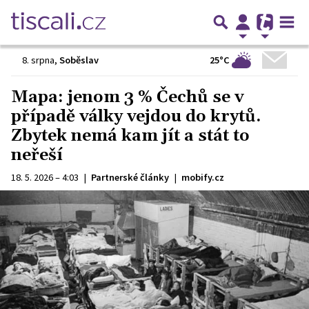
25°C
8. srpna
,
Soběslav
Mapa: jenom 3 % Čechů se v
případě války vejdou do krytů.
Zbytek nemá kam jít a stát to
neřeší
18. 5. 2026 – 4:03
|
Partnerské články
|
mobify.cz