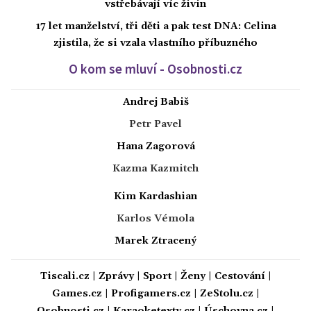
vstřebávají víc živin
17 let manželství, tři děti a pak test DNA: Celina
zjistila, že si vzala vlastního příbuzného
O kom se mluví - Osobnosti.cz
Andrej Babiš
Petr Pavel
Hana Zagorová
Kazma Kazmitch
Kim Kardashian
Karlos Vémola
Marek Ztracený
Tiscali.cz
|
Zprávy
|
Sport
|
Ženy
|
Cestování
|
Games.cz
|
Profigamers.cz
|
ZeStolu.cz
|