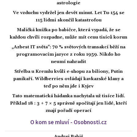
astrologie
Ve vzduchu vydržel jen devět minut. Let Tu-154 se
115 lidmi skončil katastrofou
Maličká knížka po babičce, která vypadá, že se
každou chvíli rozpadne, může mít cenu tisíců korun
„Azbest IT světa“: 70 % světových transakcí běží na
programovacím jazyce z roku 1959. Nikdo ho
neumí nahradit
Střelba u Kremlu kvůli e-shopu za biliony, Putin
panikaří. Wildberries ovládají kavkazské klany a
teď po něm jde i Kyjev
Tato matematická hádanka nachytala už tisíce lidí.
Příklad 18 : 3 + 7 × 5 správně spočítají jen lidé, kteří
znají pořadí operací
O kom se mluví - Osobnosti.cz
Andrej Babiš