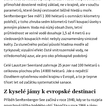
přímořské dovolené reálný základ, ne v krajině, ale v součtu
parametrů, které český cestovatel běžně hledá u moře.
Senftenberger See měří 1 300 hektarů s osmnácti kilometry
pobřeží, z toho zhruba sedm kilometrů tvoří koupací úseky s
jemným pískem. Voda má nízký obsah živin, letní
průhlednost ve volné vodě dosahuje 1,5 až 4 metrů a u
sledovaných koupacích míst nebyly zaznamenány sinicové
květy. Za slunečného počasí působí hladina modře až
tyrkysově; vizuální efekt čisté vnitrozemské vody, ne
středomořský azur, ale pro oko překvapivě podobný.
Celé
Lausitzer Seenland
zahrnuje 25 jezer nad 100 hektarů s
celkovou plochou přes 14 800 hektarů. Jde o největší
člověkem vytvořenou vodní krajinu v Evropě, a to je teprve
třicet let od začátku systematické sanace.
Z kyselé jámy k evropské destinaci
Příběh Senftenberger See začíná v roce 1940, kdy se tu rozjela
povrchová těžba hnědého uhlí. Skončila v roce 1966 a jámu