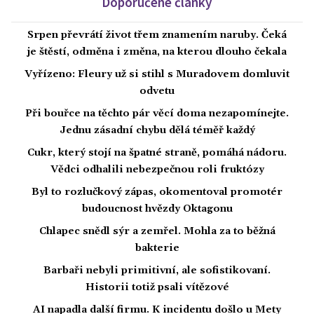
Doporučené články
Srpen převrátí život třem znamením naruby. Čeká
je štěstí, odměna i změna, na kterou dlouho čekala
Vyřízeno: Fleury už si stihl s Muradovem domluvit
odvetu
Při bouřce na těchto pár věcí doma nezapomínejte.
Jednu zásadní chybu dělá téměř každý
Cukr, který stojí na špatné straně, pomáhá nádoru.
Vědci odhalili nebezpečnou roli fruktózy
Byl to rozlučkový zápas, okomentoval promotér
budoucnost hvězdy Oktagonu
Chlapec snědl sýr a zemřel. Mohla za to běžná
bakterie
Barbaři nebyli primitivní, ale sofistikovaní.
Historii totiž psali vítězové
AI napadla další firmu. K incidentu došlo u Mety