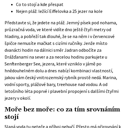
Co to stojí a kde přespat
Nejen pláž: ležící Eiffelovka a 25 jezer na kole
Představte si, že jedete na pláž. Jemný písek pod nohama,
průzračná voda, ve které vidíte dno ještě čtyři metry od
hladiny, a pobřeží tak dlouhé, že se na něm i v červencové
špičce nemusíte mačkat s cizími ručníky. Jenže místo
dvanácti hodin na dálnici směr Jadran odbočíte za
Drážďanami na sever a za necelou hodinu parkujete u
Senftenberger See, jezera, které vzniklo v jámě po
hnědouhelném dolu a dnes nabízí kombinaci vlastností,
jakou vám český vnitrozemský rybník prostě nedá. Marina,
vodní sporty, plážové bary, treehouse nad vodou. A od
letošního léta poprvé i plavební propojení s dalšími čtyřmi
jezery v okolí.
Moře bez moře: co za tím srovnáním
stojí
Slaná voda tu neteče a příboj nehučí. Přesto má přirovnání k