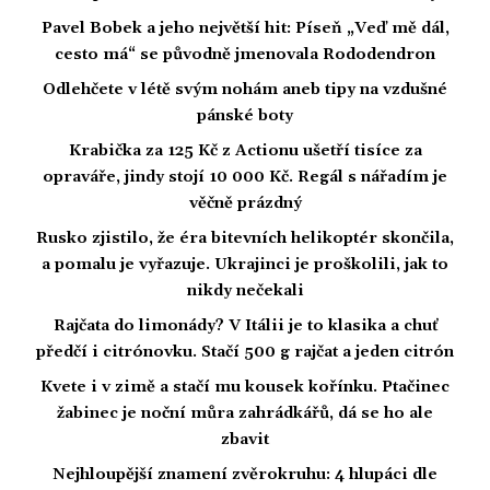
Pavel Bobek a jeho největší hit: Píseň „Veď mě dál,
cesto má“ se původně jmenovala Rododendron
Odlehčete v létě svým nohám aneb tipy na vzdušné
pánské boty
Krabička za 125 Kč z Actionu ušetří tisíce za
opraváře, jindy stojí 10 000 Kč. Regál s nářadím je
věčně prázdný
Rusko zjistilo, že éra bitevních helikoptér skončila,
a pomalu je vyřazuje. Ukrajinci je proškolili, jak to
nikdy nečekali
Rajčata do limonády? V Itálii je to klasika a chuť
předčí i citrónovku. Stačí 500 g rajčat a jeden citrón
Kvete i v zimě a stačí mu kousek kořínku. Ptačinec
žabinec je noční můra zahrádkářů, dá se ho ale
zbavit
Nejhloupější znamení zvěrokruhu: 4 hlupáci dle