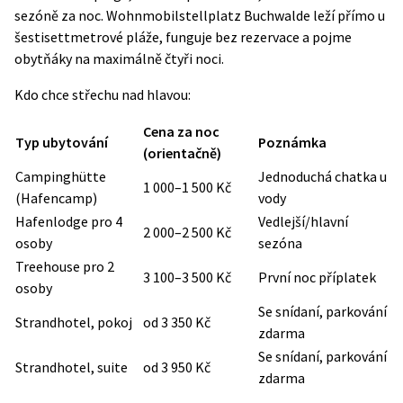
sezóně za noc. Wohnmobilstellplatz Buchwalde leží přímo u
šestisettmetrové pláže, funguje bez rezervace a pojme
obytňáky na maximálně čtyři noci.
Kdo chce střechu nad hlavou:
Cena za noc
Typ ubytování
Poznámka
(orientačně)
Campinghütte
Jednoduchá chatka u
1 000–1 500 Kč
(Hafencamp)
vody
Hafenlodge pro 4
Vedlejší/hlavní
2 000–2 500 Kč
osoby
sezóna
Treehouse pro 2
3 100–3 500 Kč
První noc příplatek
osoby
Se snídaní, parkování
Strandhotel, pokoj
od 3 350 Kč
zdarma
Se snídaní, parkování
Strandhotel, suite
od 3 950 Kč
zdarma