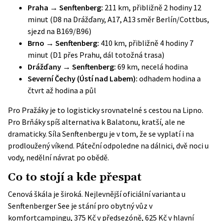
Praha → Senftenberg:
211 km, přibližně 2 hodiny 12
minut (D8 na Drážďany, A17, A13 směr Berlín/Cottbus,
sjezd na B169/B96)
Brno → Senftenberg:
410 km, přibližně 4 hodiny 7
minut (D1 přes Prahu, dál totožná trasa)
Drážďany → Senftenberg:
69 km, necelá hodina
Severní Čechy (Ústí nad Labem):
odhadem hodina a
čtvrt až hodina a půl
Pro Pražáky je to logisticky srovnatelné s cestou na Lipno.
Pro Brňáky spíš alternativa k Balatonu, kratší, ale ne
dramaticky. Síla Senftenbergu je v tom, že se vyplatí i na
prodloužený víkend. Páteční odpoledne na dálnici, dvě noci u
vody, nedělní návrat po obědě.
Co to stojí a kde přespat
Cenová škála je široká. Nejlevnější oficiální varianta u
Senftenberger See je stání pro obytný vůz v
komfortcampingu, 375 Kč v předsezóně, 625 Kč v hlavní