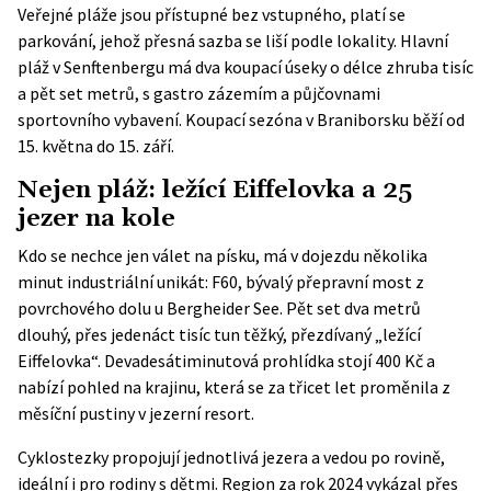
Veřejné pláže jsou přístupné bez vstupného, platí se
parkování, jehož přesná sazba se liší podle lokality. Hlavní
pláž v Senftenbergu má dva koupací úseky o délce zhruba tisíc
a pět set metrů, s gastro zázemím a půjčovnami
sportovního vybavení. Koupací sezóna v Braniborsku běží od
15. května do 15. září.
Nejen pláž: ležící Eiffelovka a 25
jezer na kole
Kdo se nechce jen válet na písku, má v dojezdu několika
minut industriální unikát:
F60
, bývalý přepravní most z
povrchového dolu u Bergheider See. Pět set dva metrů
dlouhý, přes jedenáct tisíc tun těžký, přezdívaný „ležící
Eiffelovka“. Devadesátiminutová prohlídka stojí 400 Kč a
nabízí pohled na krajinu, která se za třicet let proměnila z
měsíční pustiny v jezerní resort.
Cyklostezky propojují jednotlivá jezera a vedou po rovině,
ideální i pro rodiny s dětmi. Region za rok 2024 vykázal přes