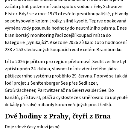
začala plnit podzemní voda spolu s vodou z řeky Schwarze
Elster. Když se v roce 1973 otevřelo první koupaliště, pH vody
se pohybovalo kolem trojky, silně kyselé. Teprve opakovaná
výměna vody posunula hodnoty do neutrálního pásma. Dnes
braniborský monitoring řadí zdejší koupací místa do
kategorie „vynikající“. V sezoně 2026 získalo toto hodnocení
238 z 253 sledovaných koupacích vod v celém Braniborsku.
Léto 2026 je přitom pro region přelomové. Sedlitzer See byl
zpřístupněn 24. dubna
, slavnostní otevření celého jádra
pětijezerního systému proběhlo 29. června. Poprvé se tak dá
lodí projet z Senftenberger See přes Sedlitzer,
Großräschener, Partwitzer až na Geierswalder See. Do
kanálů, přístavišť, pláží a cyklostezek směřovalo za uplynulé
dekády přes dvě miliardy korun veřejných prostředků.
Dvě hodiny z Prahy, čtyři z Brna
Dojezdové časy mluví jasně: