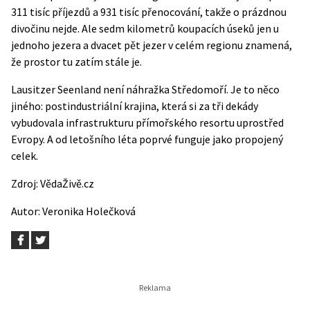
311 tisíc příjezdů a 931 tisíc přenocování, takže o prázdnou
divočinu nejde. Ale sedm kilometrů koupacích úseků jen u
jednoho jezera a dvacet pět jezer v celém regionu znamená,
že prostor tu zatím stále je.
Lausitzer Seenland není náhražka Středomoří. Je to něco
jiného: postindustriální krajina, která si za tři dekády
vybudovala infrastrukturu přímořského resortu uprostřed
Evropy. A od letošního léta poprvé funguje jako propojený
celek.
Zdroj:
VědaŽivě.cz
Autor:
Veronika Holečková