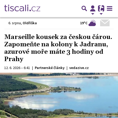
19°C
6. srpna
,
Oldřiška
Marseille kousek za českou čárou.
Zapomeňte na kolony k Jadranu,
azurové moře máte 3 hodiny od
Prahy
12. 6. 2026 – 6:41
|
Partnerské články
|
vedazive.cz