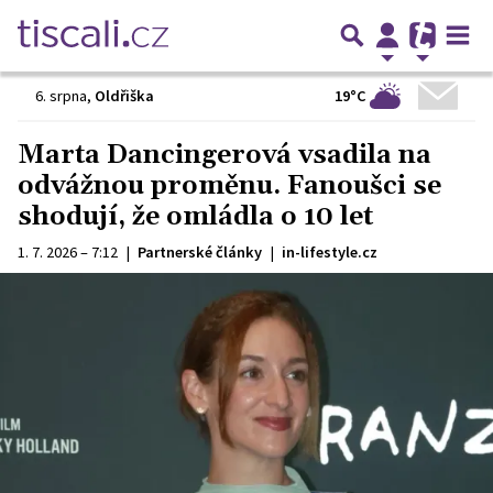
19°C
6. srpna
,
Oldřiška
Marta Dancingerová vsadila na
odvážnou proměnu. Fanoušci se
shodují, že omládla o 10 let
1. 7. 2026 – 7:12
|
Partnerské články
|
in-lifestyle.cz