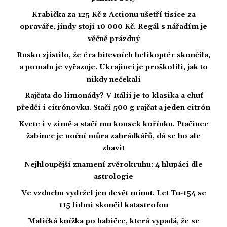
Krabička za 125 Kč z Actionu ušetří tisíce za
opraváře, jindy stojí 10 000 Kč. Regál s nářadím je
věčně prázdný
Rusko zjistilo, že éra bitevních helikoptér skončila,
a pomalu je vyřazuje. Ukrajinci je proškolili, jak to
nikdy nečekali
Rajčata do limonády? V Itálii je to klasika a chuť
předčí i citrónovku. Stačí 500 g rajčat a jeden citrón
Kvete i v zimě a stačí mu kousek kořínku. Ptačinec
žabinec je noční můra zahrádkářů, dá se ho ale
zbavit
Nejhloupější znamení zvěrokruhu: 4 hlupáci dle
astrologie
Ve vzduchu vydržel jen devět minut. Let Tu-154 se
115 lidmi skončil katastrofou
Maličká knížka po babičce, která vypadá, že se