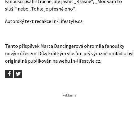
Fanoušci psali stručně, ale jasně: „Krásné“, „Moc vám to
sluší“ nebo „Tohle je přesně ono“.
Autorský text redakce In-Lifestyle.cz
Tento příspěvek
Marta Dancingerová ohromila fanoušky
novým účesem: Díky krátkým vlasům prý výrazně omládla
byl
originálně publikován na webu
In-lifestyle.cz
.