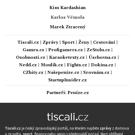
Kim Kardashian
Karlos Vémola
Marek Ztracený
Tiscali.cz
|
Zprávy
|
Sport
|
Ženy
|
Cestování
|
Games.cz
|
Profigamers.cz
|
ZeStolu.cz
|
Osobnosti.cz
|
Karaoketexty.cz
|
Úschovna.cz
|
Nedd.cz
|
Moulík.cz
|
Fights.cz
|
Dokina.cz
|
CZhity.cz
|
Našepeníze.cz
|
Srovnám.cz
|
StartupInsider.cz
Partneři:
Peníze.cz
Tiscali.cz
je český zpravodajský portál, na kterém najdete
zprávy
z domova
a ze světa,
sport
, finance nebo servis s předpovědí počasí. Mezi oblíbené