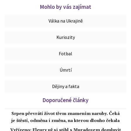
Mohlo by vás zajímat
Válka na Ukrajině
Kuriozity
Fotbal
Úmrtí
Dějiny a fakta
Doporučené články
Srpen převrátí život třem znamením naruby. Čeká
je štěstí, odměna i změna, na kterou dlouho čekala
Vyřízeno: Fleury už si stihl s Muradovem domluvit