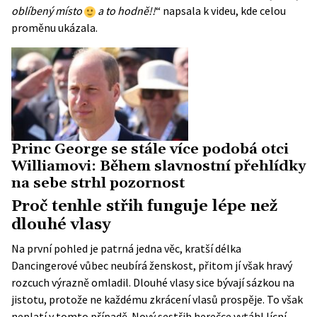
oblíbený místo
a to hodně!!
“ napsala k videu, kde celou
proměnu ukázala.
Princ George se stále více podobá otci
Williamovi: Během slavnostní přehlídky
na sebe strhl pozornost
Proč tenhle střih funguje lépe než
dlouhé vlasy
Na první pohled je patrná jedna věc, kratší délka
Dancingerové vůbec neubírá ženskost, přitom jí však hravý
rozcuch výrazně omladil. Dlouhé vlasy sice bývají sázkou na
jistotu, protože ne každému zkrácení vlasů prospěje. To však
neplatí v tomto případě. Nový sestřih herečce vytáhl lícní