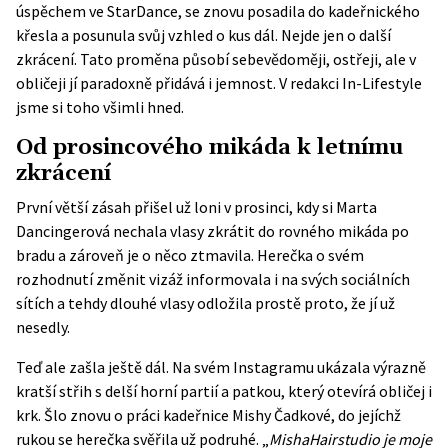
úspěchem ve StarDance, se znovu posadila do kadeřnického
křesla a posunula svůj vzhled o kus dál. Nejde jen o další
zkrácení. Tato proměna působí sebevědoměji, ostřeji, ale v
obličeji jí paradoxně přidává i jemnost. V redakci In-Lifestyle
jsme si toho všimli hned.
Od prosincového mikáda k letnímu
zkrácení
První větší zásah přišel už loni v prosinci, kdy si Marta
Dancingerová nechala vlasy zkrátit do rovného mikáda po
bradu a zároveň je o něco ztmavila. Herečka o svém
rozhodnutí změnit vizáž informovala i na svých
sociálních
sítích
a tehdy dlouhé vlasy odložila prostě proto, že jí už
nesedly.
Teď ale zašla ještě dál. Na svém Instagramu ukázala výrazně
kratší střih s delší horní partií a patkou, který otevírá obličej i
krk. Šlo znovu o práci kadeřnice Mishy Čadkové, do jejíchž
rukou se herečka svěřila už podruhé. „
MishaHairstudio je moje