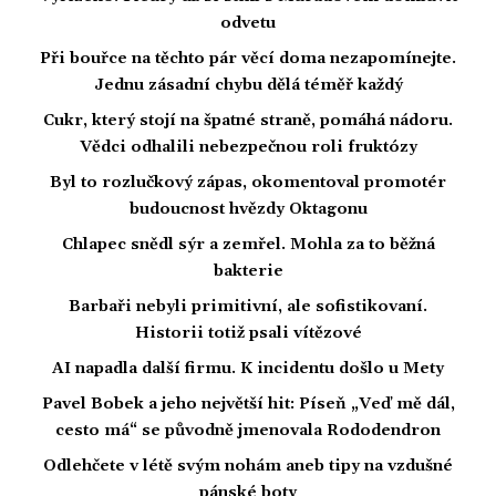
odvetu
Při bouřce na těchto pár věcí doma nezapomínejte.
Jednu zásadní chybu dělá téměř každý
Cukr, který stojí na špatné straně, pomáhá nádoru.
Vědci odhalili nebezpečnou roli fruktózy
Byl to rozlučkový zápas, okomentoval promotér
budoucnost hvězdy Oktagonu
Chlapec snědl sýr a zemřel. Mohla za to běžná
bakterie
Barbaři nebyli primitivní, ale sofistikovaní.
Historii totiž psali vítězové
AI napadla další firmu. K incidentu došlo u Mety
Pavel Bobek a jeho největší hit: Píseň „Veď mě dál,
cesto má“ se původně jmenovala Rododendron
Odlehčete v létě svým nohám aneb tipy na vzdušné
pánské boty