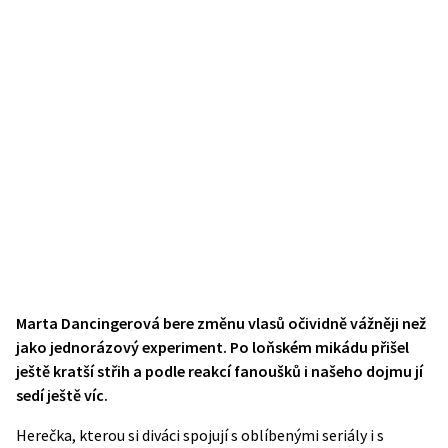
Marta Dancingerová bere změnu vlasů očividně vážněji než
jako jednorázový experiment. Po loňském mikádu přišel
ještě kratší střih a podle reakcí fanoušků i našeho dojmu jí
sedí ještě víc.
Herečka, kterou si diváci spojují s oblíbenými seriály i s