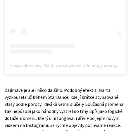
Příspěvek sdílený Marta Dancingerová (@marta_dancingerova)
Zajímavé je ale i něco dalšího. Podobný efekt si Marta
vyzkoušela už během
StarDance
,
kde jí krátce stylizované
vlasy podle poroty i diváků velmi slušely. Současná proměna
tak nepůsobí jako náhodný výstřel do tmy. Spíš jako logické
dotažení směru, který u ní fungoval i dřív. Pod jejím novým
videem na Instagramu se rychle objevily pochvalné reakce.