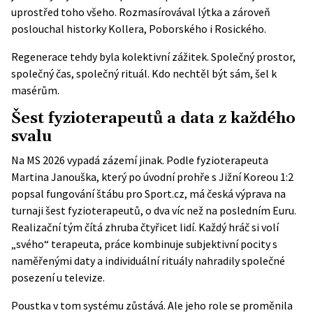
uprostřed toho všeho. Rozmasírovával lýtka a zároveň
poslouchal historky Kollera, Poborského i Rosického.
Regenerace tehdy byla kolektivní zážitek. Společný prostor,
společný čas, společný rituál. Kdo nechtěl být sám, šel k
masérům.
Šest fyzioterapeutů a data z každého
svalu
Na MS 2026 vypadá zázemí jinak. Podle fyzioterapeuta
Martina Janouška, který po úvodní prohře s Jižní Koreou 1:2
popsal fungování štábu pro
Sport.cz
, má česká výprava na
turnaji šest fyzioterapeutů, o dva víc než na posledním Euru.
Realizační tým čítá zhruba čtyřicet lidí. Každý hráč si volí
„svého“ terapeuta, práce kombinuje subjektivní pocity s
naměřenými daty a individuální rituály nahradily společné
posezení u televize.
Poustka v tom systému zůstává. Ale jeho role se proměnila