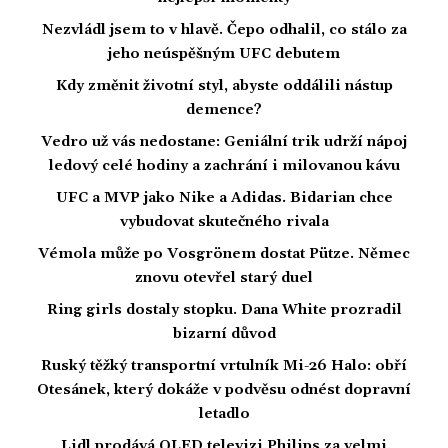
Nezvládl jsem to v hlavě. Čepo odhalil, co stálo za
jeho neúspěšným UFC debutem
Kdy změnit životní styl, abyste oddálili nástup
demence?
Vedro už vás nedostane: Geniální trik udrží nápoj
ledový celé hodiny a zachrání i milovanou kávu
UFC a MVP jako Nike a Adidas. Bidarian chce
vybudovat skutečného rivala
Vémola může po Vosgrönem dostat Pütze. Němec
znovu otevřel starý duel
Ring girls dostaly stopku. Dana White prozradil
bizarní důvod
Ruský těžký transportní vrtulník Mi-26 Halo: obří
Otesánek, který dokáže v podvěsu odnést dopravní
letadlo
Lidl prodává QLED televizi Philips za velmi