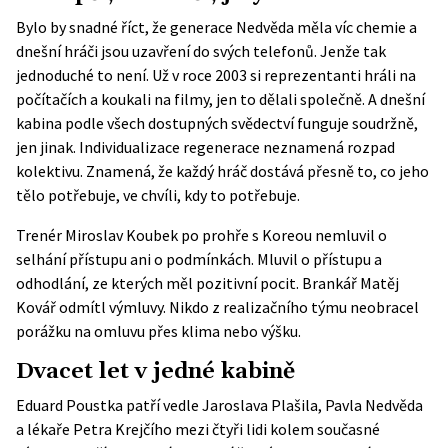
Bylo by snadné říct, že generace Nedvěda měla víc chemie a
dnešní hráči jsou uzavření do svých telefonů. Jenže tak
jednoduché to není. Už v roce 2003 si reprezentanti hráli na
počítačích a koukali na filmy, jen to dělali společně. A dnešní
kabina podle všech dostupných svědectví funguje soudržně,
jen jinak. Individualizace regenerace neznamená rozpad
kolektivu. Znamená, že každý hráč dostává přesně to, co jeho
tělo potřebuje, ve chvíli, kdy to potřebuje.
Trenér Miroslav Koubek po prohře s Koreou nemluvil o
selhání přístupu ani o podmínkách. Mluvil o přístupu a
odhodlání, ze kterých měl pozitivní pocit. Brankář Matěj
Kovář odmítl výmluvy. Nikdo z realizačního týmu neobracel
porážku na omluvu přes klima nebo výšku.
Dvacet let v jedné kabině
Eduard Poustka patří vedle Jaroslava Plašila, Pavla Nedvěda
a lékaře Petra Krejčího mezi čtyři lidi kolem současné