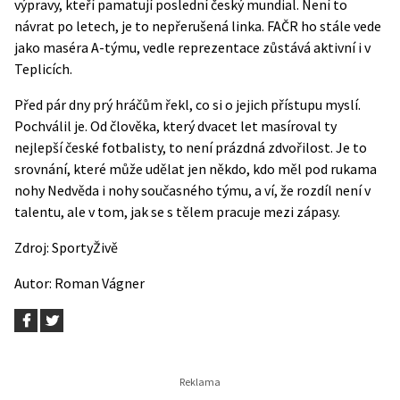
výpravy, kteří pamatují poslední český mundial. Není to
návrat po letech, je to nepřerušená linka. FAČR ho stále vede
jako maséra A-týmu, vedle reprezentace zůstává aktivní i v
Teplicích.
Před pár dny prý hráčům řekl, co si o jejich přístupu myslí.
Pochválil je. Od člověka, který dvacet let masíroval ty
nejlepší české fotbalisty, to není prázdná zdvořilost. Je to
srovnání, které může udělat jen někdo, kdo měl pod rukama
nohy Nedvěda i nohy současného týmu, a ví, že rozdíl není v
talentu, ale v tom, jak se s tělem pracuje mezi zápasy.
Zdroj:
SportyŽivě
Autor:
Roman Vágner