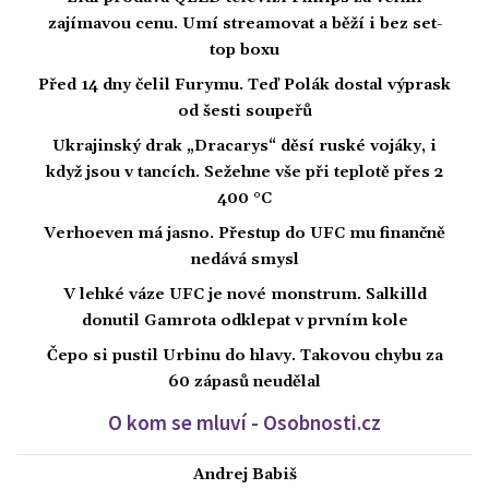
zajímavou cenu. Umí streamovat a běží i bez set-
top boxu
Před 14 dny čelil Furymu. Teď Polák dostal výprask
od šesti soupeřů
Ukrajinský drak „Dracarys“ děsí ruské vojáky, i
když jsou v tancích. Sežehne vše při teplotě přes 2
400 °C
Verhoeven má jasno. Přestup do UFC mu finančně
nedává smysl
V lehké váze UFC je nové monstrum. Salkilld
donutil Gamrota odklepat v prvním kole
Čepo si pustil Urbinu do hlavy. Takovou chybu za
60 zápasů neudělal
O kom se mluví - Osobnosti.cz
Andrej Babiš