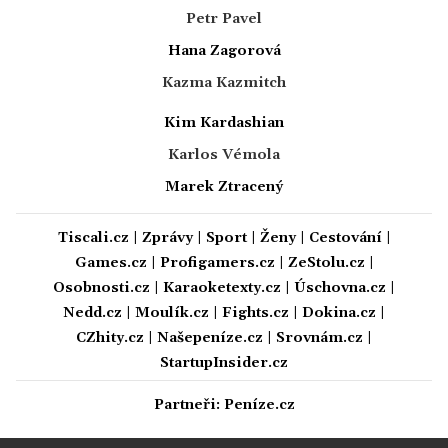
Petr Pavel
Hana Zagorová
Kazma Kazmitch
Kim Kardashian
Karlos Vémola
Marek Ztracený
Tiscali.cz
|
Zprávy
|
Sport
|
Ženy
|
Cestování
|
Games.cz
|
Profigamers.cz
|
ZeStolu.cz
|
Osobnosti.cz
|
Karaoketexty.cz
|
Úschovna.cz
|
Nedd.cz
|
Moulík.cz
|
Fights.cz
|
Dokina.cz
|
CZhity.cz
|
Našepeníze.cz
|
Srovnám.cz
|
StartupInsider.cz
Partneři:
Peníze.cz