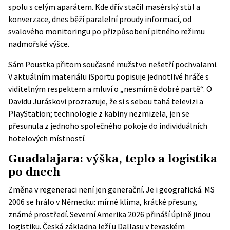
spolu s celým aparátem. Kde dřív stačil masérský stůl a
konverzace, dnes běží paralelní proudy informací, od
svalového monitoringu po přizpůsobení pitného režimu
nadmořské výšce.
Sám Poustka přitom současné mužstvo nešetří pochvalami.
V aktuálním materiálu
iSportu
popisuje jednotlivé hráče s
viditelným respektem a mluví o „nesmírně dobré partě“. O
Davidu Juráskovi prozrazuje, že si s sebou tahá televizi a
PlayStation; technologie z kabiny nezmizela, jen se
přesunula z jednoho společného pokoje do individuálních
hotelových místností.
Guadalajara: výška, teplo a logistika
po dnech
Změna v regeneraci není jen generační. Je i geografická. MS
2006 se hrálo v Německu: mírné klima, krátké přesuny,
známé prostředí. Severní Amerika 2026 přináší úplně jinou
logistiku. Česká základna leží u Dallasu v texaském