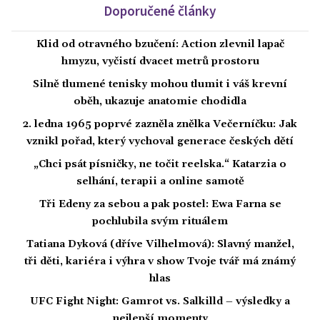
Doporučené články
Klid od otravného bzučení: Action zlevnil lapač
hmyzu, vyčistí dvacet metrů prostoru
Silně tlumené tenisky mohou tlumit i váš krevní
oběh, ukazuje anatomie chodidla
2. ledna 1965 poprvé zazněla znělka Večerníčku: Jak
vznikl pořad, který vychoval generace českých dětí
„Chci psát písničky, ne točit reelska.“ Katarzia o
selhání, terapii a online samotě
Tři Edeny za sebou a pak postel: Ewa Farna se
pochlubila svým rituálem
Tatiana Dyková (dříve Vilhelmová): Slavný manžel,
tři děti, kariéra i výhra v show Tvoje tvář má známý
hlas
UFC Fight Night: Gamrot vs. Salkilld – výsledky a
nejlepší momenty