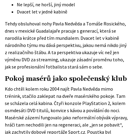
Ne lepší, ne horší, jiný model
Dvacet let v jedné kabině
Tehdy obsluhoval nohy Pavla Nedvěda a Tomáše Rosického,
dnes v mexické Guadalajaře pracuje s generací, která se
narodila krátce před tím mundialem. Dvacet let v kabině
národního týmu mu dává perspektivu, jakou nemá nikdo jiný
z realizačního štábu. A ta perspektiva ukazuje víc než jen
výměnu DVD za streaming, ukazuje zásadní proměnu toho,
jak se profesionální fotbalista stará sám o sebe.
Pokoj masérů jako společenský klub
Kdo chtěl kolem roku 2004 najít Pavla Nedvěda mimo
trénink, stačilo zaklepat na dveře masérského pokoje. Tam
se scházela celá kabina. Čtyři konzole PlayStation 2, kolem
osmdesáti DVD titulů, konvice s kávou a povídání do noci.
Masérské zázemí fungovalo jako neformální obývák výpravy,
hráči tam nechodili jen na regeneraci, ale „jen se pobavit“,
jak zachytily
dobové reportáže Sport.cz
. Poustka byl