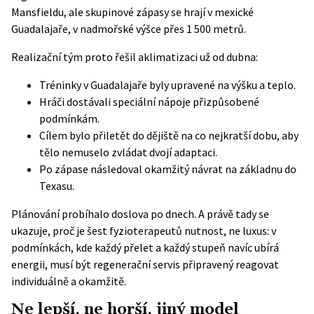
Mansfieldu, ale skupinové zápasy se hrají v mexické
Guadalajaře, v nadmořské výšce přes 1 500 metrů.
Realizační tým proto řešil aklimatizaci už od dubna:
Tréninky v Guadalajaře byly upravené na výšku a teplo.
Hráči dostávali speciální nápoje přizpůsobené
podmínkám.
Cílem bylo přiletět do dějiště na co nejkratší dobu, aby
tělo nemuselo zvládat dvojí adaptaci.
Po zápase následoval okamžitý návrat na základnu do
Texasu.
Plánování probíhalo doslova po dnech. A právě tady se
ukazuje, proč je šest fyzioterapeutů nutnost, ne luxus: v
podmínkách, kde každý přelet a každý stupeň navíc ubírá
energii, musí být regenerační servis připravený reagovat
individuálně a okamžitě.
Ne lepší, ne horší, jiný model