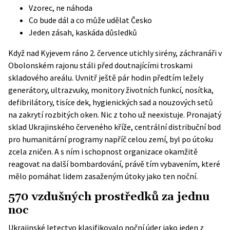
Vzorec, ne náhoda
Co bude dál a co může udělat Česko
Jeden zásah, kaskáda důsledků
Když nad Kyjevem ráno 2. července utichly sirény, záchranáři v
Obolonském rajonu stáli před doutnajícími troskami
skladového areálu. Uvnitř ještě pár hodin předtím ležely
generátory, ultrazvuky, monitory životních funkcí, nosítka,
defibrilátory, tisíce dek, hygienických sad a nouzových setů
na zakrytí rozbitých oken. Nic z toho už neexistuje. Pronajatý
sklad Ukrajinského červeného kříže, centrální distribuční bod
pro humanitární programy napříč celou zemí, byl po útoku
zcela zničen. A s ním i schopnost organizace okamžitě
reagovat na další bombardování, právě tím vybavením, které
mělo pomáhat lidem zasaženým útoky jako ten noční.
570 vzdušných prostředků za jednu
noc
Ukrajinské letectvo klasifikovalo noční úder jako jeden z