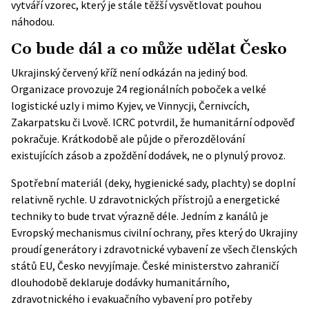
vytváří vzorec, který je stále těžší vysvětlovat pouhou
náhodou.
Co bude dál a co může udělat Česko
Ukrajinský červený kříž není odkázán na jediný bod.
Organizace provozuje 24 regionálních poboček a velké
logistické uzly i mimo Kyjev, ve Vinnycji, Černivcích,
Zakarpatsku či Lvově. ICRC potvrdil, že humanitární odpověď
pokračuje. Krátkodobě ale půjde o přerozdělování
existujících zásob a zpoždění dodávek, ne o plynulý provoz.
Spotřební materiál (deky, hygienické sady, plachty) se doplní
relativně rychle. U zdravotnických přístrojů a energetické
techniky to bude trvat výrazně déle. Jedním z kanálů je
Evropský mechanismus civilní ochrany, přes který do Ukrajiny
proudí generátory i zdravotnické vybavení ze všech členských
států EU, Česko nevyjímaje. České ministerstvo zahraničí
dlouhodobě deklaruje dodávky humanitárního,
zdravotnického i evakuačního vybavení pro potřeby