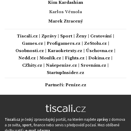
Kim Kardashian
Karlos Vémola
Marek Ztracený
Tiscali.cz
|
Zprávy
|
Sport
|
Ženy
|
Cestování
|
Games.cz
|
Profigamers.cz
|
ZeStolu.cz
|
Osobnosti.cz
|
Karaoketexty.cz
|
Úschovna.cz
|
Nedd.cz
|
Moulík.cz
|
Fights.cz
|
Dokina.cz
|
CZhity.cz
|
Našepeníze.cz
|
Srovnám.cz
|
StartupInsider.cz
Partneři:
Peníze.cz
Tiscali.cz
je český zpravodajský portál, na kterém najdete
zprávy
z domova
a ze světa,
sport
, finance nebo servis s předpovědí počasí. Mezi oblíbené
služby patří i
e-mail zdarma
.