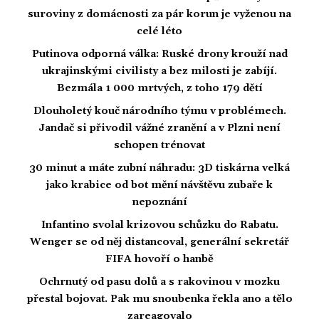
suroviny z domácnosti za pár korun je vyženou na
celé léto
Putinova odporná válka: Ruské drony krouží nad
ukrajinskými civilisty a bez milosti je zabíjí.
Bezmála 1 000 mrtvých, z toho 179 dětí
Dlouholetý kouč národního týmu v problémech.
Jandač si přivodil vážné zranění a v Plzni není
schopen trénovat
30 minut a máte zubní náhradu: 3D tiskárna velká
jako krabice od bot mění návštěvu zubaře k
nepoznání
Infantino svolal krizovou schůzku do Rabatu.
Wenger se od něj distancoval, generální sekretář
FIFA hovoří o hanbě
Ochrnutý od pasu dolů a s rakovinou v mozku
přestal bojovat. Pak mu snoubenka řekla ano a tělo
zareagovalo