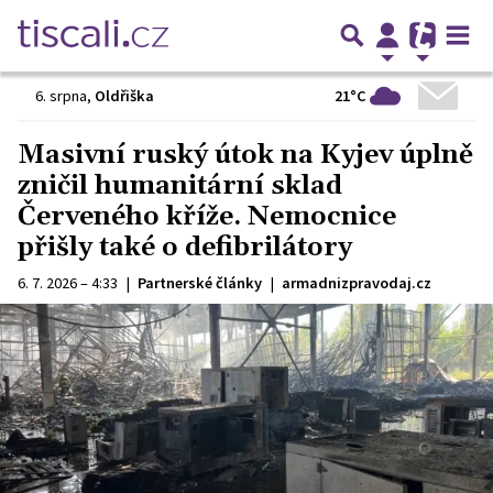
21°C
6. srpna
,
Oldřiška
Masivní ruský útok na Kyjev úplně
zničil humanitární sklad
Červeného kříže. Nemocnice
přišly také o defibrilátory
6. 7. 2026 – 4:33
|
Partnerské články
|
armadnizpravodaj.cz