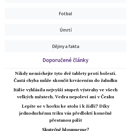
Fotbal
Úmrtí
Dějiny a fakta
Doporučené články
Nikdy nemíchejte tyto dvě tablety proti bolesti.
Častá chyba může skončit krvácením do žaludku
Itálie vyhlásila nejvyšší stupeň výstrahy ve všech
velkých městech. Vedra nepoleví ani v Česku
Lepíte se v horku ke stolu i k židli? Díky
jednoduchému triku vás předloktí konečně
přestanou pálit
Skutečně hloupneme?