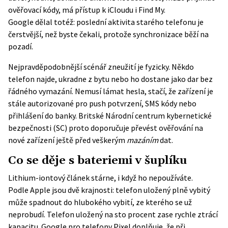
ověřovací kódy, má přístup k iCloudu i Find My.
Google
dělal
totéž: poslední aktivita starého telefonu je
čerstvější, než byste čekali, protože synchronizace běží na
pozadí.
Nejpravděpodobnější scénář zneužití je fyzicky. Někdo
telefon najde, ukradne z bytu nebo ho dostane jako dar bez
řádného vymazání. Nemusí lámat hesla, stačí, že zařízení je
stále autorizované pro push potvrzení, SMS kódy nebo
přihlášení do banky. Britské Národní centrum kybernetické
bezpečnosti (SC) proto doporučuje převést ověřování na
nové zařízení ještě před veškerým
mazáním
dat.
Co se děje s bateriemi v šuplíku
Lithium-iontový článek stárne, i když ho nepoužíváte.
Podle
Apple
jsou dvě krajnosti: telefon uložený plně vybitý
může spadnout do hlubokého vybití, ze kterého se už
neprobudí. Telefon uložený na sto procent zase rychle ztrácí
kapacitu. Google pro telefony Pixel doplňuje, že při