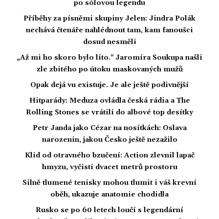
po sólovou legendu
Příběhy za písněmi skupiny Jelen: Jindra Polák
nechává čtenáře nahlédnout tam, kam fanoušci
dosud nesměli
„Až mi ho skoro bylo líto." Jaromíra Soukupa našli
zle zbitého po útoku maskovaných mužů
Opak dejá vu existuje. Je ale ještě podivnější
Hitparády: Meduza ovládla česká rádia a The
Rolling Stones se vrátili do albové top desítky
Petr Janda jako Cézar na nosítkách: Oslava
narozenin, jakou Česko ještě nezažilo
Klid od otravného bzučení: Action zlevnil lapač
hmyzu, vyčistí dvacet metrů prostoru
Silně tlumené tenisky mohou tlumit i váš krevní
oběh, ukazuje anatomie chodidla
Rusko se po 60 letech loučí s legendární