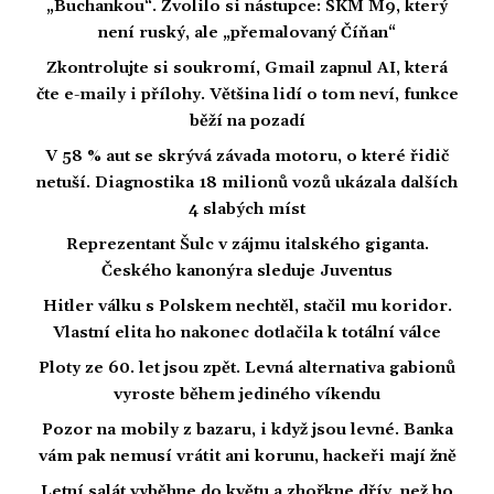
„Buchankou“. Zvolilo si nástupce: SKM M9, který
není ruský, ale „přemalovaný Číňan“
Zkontrolujte si soukromí, Gmail zapnul AI, která
čte e-maily i přílohy. Většina lidí o tom neví, funkce
běží na pozadí
V 58 % aut se skrývá závada motoru, o které řidič
netuší. Diagnostika 18 milionů vozů ukázala dalších
4 slabých míst
Reprezentant Šulc v zájmu italského giganta.
Českého kanonýra sleduje Juventus
Hitler válku s Polskem nechtěl, stačil mu koridor.
Vlastní elita ho nakonec dotlačila k totální válce
Ploty ze 60. let jsou zpět. Levná alternativa gabionů
vyroste během jediného víkendu
Pozor na mobily z bazaru, i když jsou levné. Banka
vám pak nemusí vrátit ani korunu, hackeři mají žně
Letní salát vyběhne do květu a zhořkne dřív, než ho