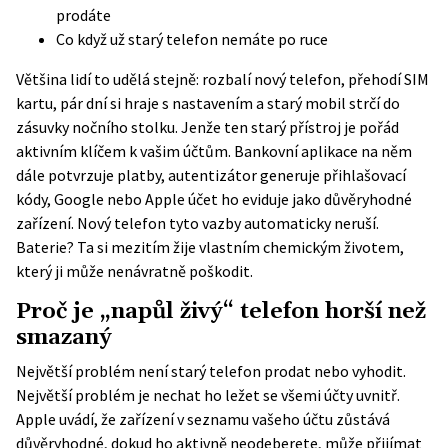
prodáte
Co když už starý telefon nemáte po ruce
Většina lidí to udělá stejně: rozbalí nový telefon, přehodí SIM
kartu, pár dní si hraje s nastavením a starý mobil strčí do
zásuvky nočního stolku. Jenže ten starý přístroj je pořád
aktivním klíčem k vašim účtům. Bankovní aplikace na něm
dále potvrzuje platby, autentizátor generuje přihlašovací
kódy, Google nebo Apple účet ho eviduje jako důvěryhodné
zařízení. Nový telefon tyto vazby automaticky neruší.
Baterie? Ta si mezitím žije vlastním chemickým životem,
který ji může nenávratně poškodit.
Proč je „napůl živý“ telefon horší než
smazaný
Největší problém není starý telefon prodat nebo vyhodit.
Největší problém je nechat ho ležet se všemi účty uvnitř.
Apple
uvádí
, že zařízení v seznamu vašeho účtu zůstává
důvěryhodné, dokud ho aktivně neodeberete, může přijímat