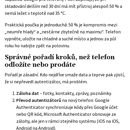
skladování delším než 30 dní má mít přístroj alespoň 50 % a
nemá ležet v teplotě nad 35 °C.
Praktická poučka je jednoduchá: 50 % je kompromis mezi
„neumře hlady“ a „nestárne zbytečně na maximu“. Telefon
vypněte, uložte na chladné a suché místo a jednou za půl
roku ho nabijte zpět na polovinu.
Správné pořadí kroků, než telefon
odložíte nebo prodáte
Pořadí je zásadní. Kdo nejdříve smaže data a teprve pak zjistí,
že si nepřevedl autentizátor, má problém.
Záloha dat
– fotky, kontakty, zprávy, poznámky.
Převod autentizátorů
na nový telefon. Google
Authenticator synchronizuje kódy přes Google účet
nebo QR kód, Microsoft Authenticator obnovuje ze
zálohy, ale jen v rámci stejného systému (iOS na iOS,
Android na Android).