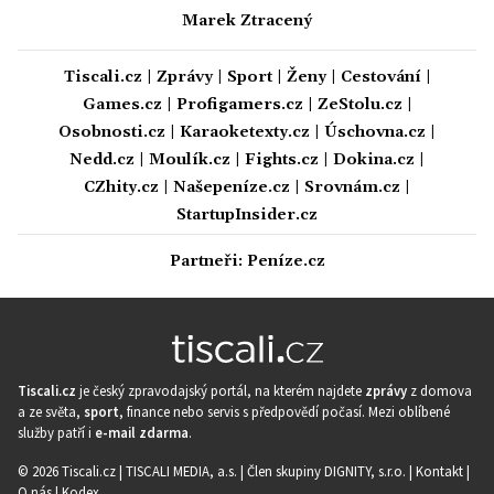
Marek Ztracený
Tiscali.cz
|
Zprávy
|
Sport
|
Ženy
|
Cestování
|
Games.cz
|
Profigamers.cz
|
ZeStolu.cz
|
Osobnosti.cz
|
Karaoketexty.cz
|
Úschovna.cz
|
Nedd.cz
|
Moulík.cz
|
Fights.cz
|
Dokina.cz
|
CZhity.cz
|
Našepeníze.cz
|
Srovnám.cz
|
StartupInsider.cz
Partneři:
Peníze.cz
Tiscali.cz
je český zpravodajský portál, na kterém najdete
zprávy
z domova
a ze světa,
sport
, finance nebo servis s předpovědí počasí. Mezi oblíbené
služby patří i
e-mail zdarma
.
© 2026 Tiscali.cz |
TISCALI MEDIA, a.s.
|
Člen skupiny DIGNITY, s.r.o.
|
Kontakt
|
O nás
|
Kodex