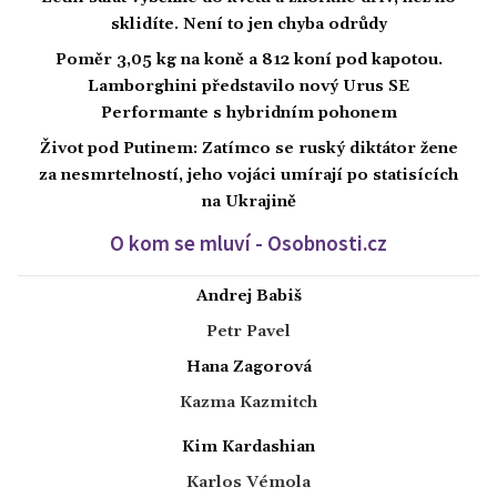
sklidíte. Není to jen chyba odrůdy
Poměr 3,05 kg na koně a 812 koní pod kapotou.
Lamborghini představilo nový Urus SE
Performante s hybridním pohonem
Život pod Putinem: Zatímco se ruský diktátor žene
za nesmrtelností, jeho vojáci umírají po statisících
na Ukrajině
O kom se mluví - Osobnosti.cz
Andrej Babiš
Petr Pavel
Hana Zagorová
Kazma Kazmitch
Kim Kardashian
Karlos Vémola