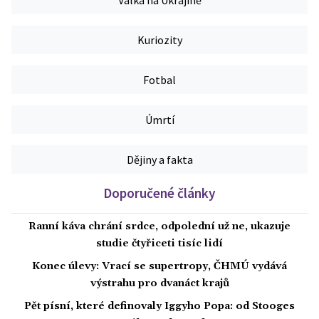
Válka na Ukrajině
Kuriozity
Fotbal
Úmrtí
Dějiny a fakta
Doporučené články
Ranní káva chrání srdce, odpolední už ne, ukazuje
studie čtyřiceti tisíc lidí
Konec úlevy: Vrací se supertropy, ČHMÚ vydává
výstrahu pro dvanáct krajů
Pět písní, které definovaly Iggyho Popa: od Stooges