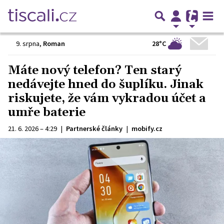
28°C
9. srpna
,
Roman
Máte nový telefon? Ten starý
nedávejte hned do šuplíku. Jinak
riskujete, že vám vykradou účet a
umře baterie
21. 6. 2026 – 4:29
|
Partnerské články
|
mobify.cz