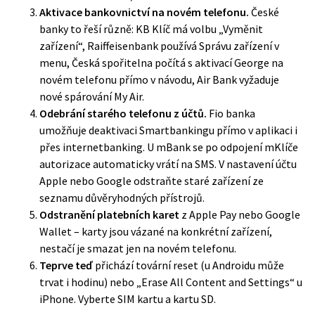
Aktivace bankovnictví na novém telefonu.
České
banky to řeší různě: KB Klíč má volbu „Vyměnit
zařízení“, Raiffeisenbank používá Správu zařízení v
menu, Česká spořitelna počítá s aktivací George na
novém telefonu přímo v návodu, Air Bank vyžaduje
nové spárování My Air.
Odebrání starého telefonu z účtů.
Fio banka
umožňuje deaktivaci Smartbankingu přímo v aplikaci i
přes internetbanking. U mBank se po odpojení mKlíče
autorizace automaticky vrátí na SMS. V nastavení účtu
Apple nebo Google odstraňte staré zařízení ze
seznamu důvěryhodných přístrojů.
Odstranění platebních karet
z Apple Pay nebo Google
Wallet – karty jsou vázané na konkrétní zařízení,
nestačí je smazat jen na novém telefonu.
Teprve teď
přichází tovární reset (u Androidu může
trvat i hodinu) nebo „Erase All Content and Settings“ u
iPhone. Vyberte SIM kartu a kartu SD.