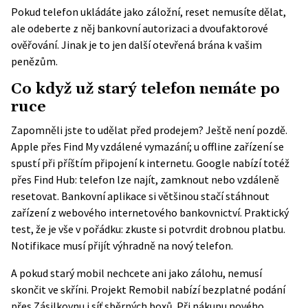
Pokud telefon ukládáte jako záložní, reset nemusíte dělat,
ale odeberte z něj bankovní autorizaci a dvoufaktorové
ověřování. Jinak je to jen další otevřená brána k vašim
penězům.
Co když už starý telefon nemáte po
ruce
Zapomněli jste to udělat před prodejem? Ještě není pozdě.
Apple přes Find My vzdálené vymazání; u offline zařízení se
spustí při příštím připojení k internetu. Google nabízí totéž
přes Find Hub: telefon lze najít, zamknout nebo vzdáleně
resetovat. Bankovní aplikace si většinou stačí stáhnout
zařízení z webového internetového bankovnictví. Praktický
test, že je vše v pořádku: zkuste si potvrdit drobnou platbu.
Notifikace musí přijít výhradně na nový telefon.
A pokud starý mobil nechcete ani jako zálohu, nemusí
skončit ve skříni. Projekt
Remobil
nabízí bezplatné podání
přes Zásilkovnu i síť sběrných boxů. Při nákupu nového