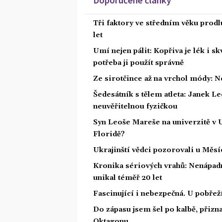
Tři faktory ve středním věku prodlu
let
Umí nejen pálit: Kopřiva je lék i s
potřeba ji použít správně
Ze sirotčince až na vrchol módy: N
Šedesátník s tělem atleta: Janek Led
neuvěřitelnou fyzičkou
Syn Leoše Mareše na univerzitě v 
Floridě?
Ukrajinští vědci pozorovali u Měs
Kronika sériových vrahů: Nenápadný
unikal téměř 20 let
Fascinující i nebezpečná. U pobře
Do zápasu jsem šel po kalbě, přiz
Oktagonu