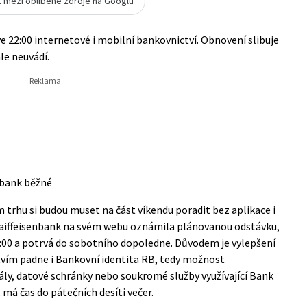
t mezi oblíbené zdroje na Googlu
ve 22:00 internetové i mobilní bankovnictví. Obnovení slibuje
le neuvádí.
 bank běžné
m trhu si budou muset na část víkendu poradit bez aplikace i
Raiffeisenbank na svém webu
oznámila plánovanou odstávku
,
22:00 a potrvá do sobotního dopoledne. Důvodem je vylepšení
tvím padne i Bankovní identita RB, tedy možnost
ály, datové schránky nebo soukromé služby využívající Bank
, má čas do pátečních desíti večer.