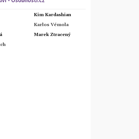
Kim Kardashian
Karlos Vémola
á
Marek Ztracený
tch