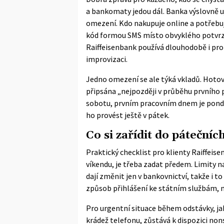
a bankomaty jedou dál. Banka výslovně uj
omezení. Kdo nakupuje online a potřebuj
kód formou SMS místo obvyklého potvrzen
Raiffeisenbank používá dlouhodobě i pro
improvizaci.
Jedno omezení se ale týká vkladů. Hot
připsána „nejpozději v průběhu prvního 
sobotu, prvním pracovním dnem je pondělí
ho provést ještě v pátek.
Co si zařídit do pátečníc
Praktický checklist pro klienty Raiffeisen
víkendu, je třeba zadat předem. Limity 
dají
změnit jen v bankovnictví
, takže i t
způsob přihlášení ke státním službám, mě
Pro urgentní situace během odstávky, ja
krádež telefonu, zůstává k dispozici non