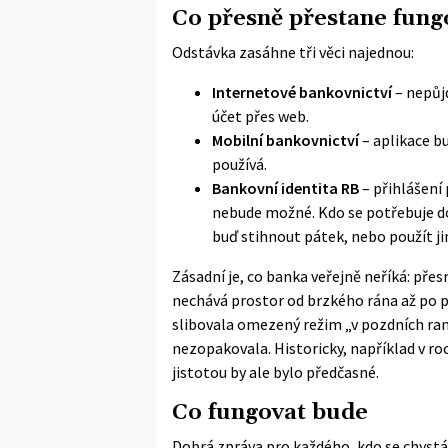
Co přesně přestane fung
Odstávka zasáhne tři věci najednou:
Internetové bankovnictví
– nepůjd
účet přes web.
Mobilní bankovnictví
– aplikace bu
používá.
Bankovní identita RB
– přihlášení
nebude možné. Kdo se potřebuje d
buď stihnout pátek, nebo použít ji
Zásadní je, co banka veřejně neříká: pře
nechává prostor od brzkého rána až po 
slibovala omezený režim „v pozdních ran
nezopakovala. Historicky, například v roc
jistotou by ale bylo předčasné.
Co fungovat bude
Dobrá zpráva pro každého, kdo se chystá