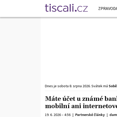
ZPRAVODA
Dnes je
sobota
8. srpna
2026
.
Svátek má
Sobě
Máte účet u známé ban
mobilní ani internetov
19. 6. 2026 – 4:56
|
Partnerské články
|
dam