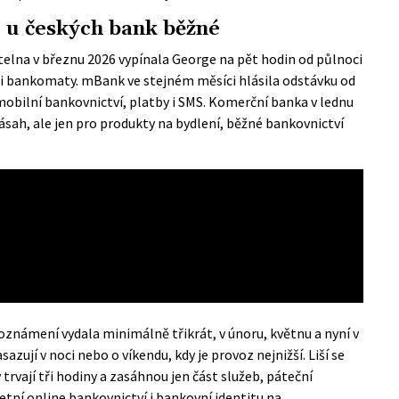
 u českých bank běžné
telna v březnu 2026 vypínala George na pět hodin od půlnoci
 i bankomaty. mBank ve stejném měsíci hlásila odstávku od
mobilní bankovnictví, platby i SMS. Komerční banka v lednu
sah, ale jen pro produkty na bydlení, běžné bankovnictví
námení vydala minimálně třikrát, v únoru, květnu a nyní v
zují v noci nebo o víkendu, kdy je provoz nejnižší. Liší se
rvají tři hodiny a zasáhnou jen část služeb, páteční
tní online bankovnictví i bankovní identitu na