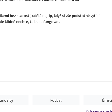
kend bez starostí, udělá nejlíp, když si vše podstatné vyřídí
le klidně nechte, ta bude fungovat.
uriozity
Fotbal
Úmrtí
O kom se mlu