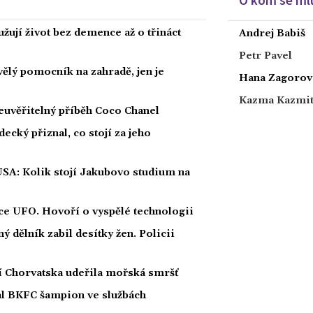
žují život bez demence až o třináct
Andrej Babiš
Petr Pavel
kvělý pomocník na zahradě, jen je
Hana Zagorov
Kazma Kazmi
euvěřitelný příběh Coco Chanel
ecký přiznal, co stojí za jeho
USA: Kolik stojí Jakubovo studium na
íce UFO. Hovoří o vyspělé technologii
 dělník zabil desítky žen. Policii
ží Chorvatska udeřila mořská smršť
nal BKFC šampion ve službách