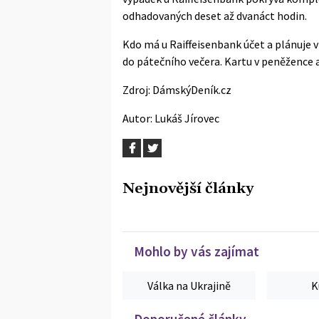
odhadovaných deset až dvanáct hodin.
Kdo má u Raiffeisenbank účet a plánuje ví
do pátečního večera. Kartu v peněžence a
Zdroj:
DámskýDeník.cz
Autor:
Lukáš Jírovec
Nejnovější články
Mohlo by vás zajímat
Válka na Ukrajině
K
Doporučené články