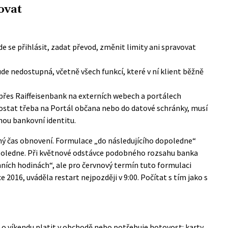
ovat
e se přihlásit, zadat převod, změnit limity ani spravovat
de nedostupná, včetně všech funkcí, které v ní klient běžně
 přes Raiffeisenbank na externích webech a portálech
ostat třeba na Portál občana nebo do datové schránky, musí
nou bankovní identitu.
sný čas obnovení. Formulace „do následujícího dopoledne“
poledne. Při květnové odstávce podobného rozsahu banka
ních hodinách“, ale pro červnový termín tuto formulaci
e 2016, uváděla restart nejpozději v 9:00. Počítat s tím jako s
 o víkendu platit v obchodě nebo potřebuje hotovost: karty