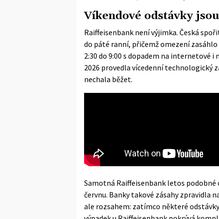
Víkendové odstávky jsou
Raiffeisenbank není výjimka. Česká spoři
do páté ranní, přičemž omezení zasáhlo
2:30 do 9:00 s dopadem na internetové i 
2026 provedla vícedenní technologický zá
nechala běžet.
Samotná Raiffeisenbank letos podobné oz
červnu. Banky takové zásahy zpravidla nasa
ale rozsahem: zatímco některé odstávky t
výpadek u Raiffeisenbank pokrývá komple