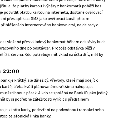
išťuje, že platby kartou i výběry z bankomatů poběží bez
e potvrdit platbu kartou na internetu, dostane ověřovací
í přes aplikaci. SMS jako ověřovací kanál přitom
 přihlášení do internetového bankovnictví, nejde tedy o
ovost vložená přes vkladový bankomat během odstávky bude
pracovního dne po odstávce“. Protože odstávka běží v
 22. června. Kdo potřebuje mít vklad na účtu dřív, měl by
h 22:00
bank je krátký, ale důležitý. Převody, které mají odejít o
na kartě, třeba kvůli plánovanému většímu nákupu, se
o musí stihnout pátek. A kdo se spoléhá na Bank iD jako jediný
l by si potřebné záležitosti vyřídit s předstihem.
ko je ztráta karty, podezření na podvodnou transakci nebo
stop telefonická linka banky.