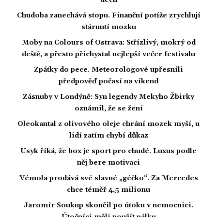
dech
Chudoba zanechává stopu. Finanční potíže zrychlují
stárnutí mozku
Moby na Colours of Ostrava: Střízlivý, mokrý od
deště, a přesto přichystal nejlepší večer festivalu
Zpátky do pece. Meteorologové upřesnili
předpověď počasí na víkend
Zásnuby v Londýně: Syn legendy Mekyho Žbirky
oznámil, že se žení
Oleokantal z olivového oleje chrání mozek myší, u
lidí zatím chybí důkaz
Usyk říká, že box je sport pro chudé. Luxus podle
něj bere motivaci
Vémola prodává své slavné „géčko“. Za Mercedes
chce téměř 4,5 milionu
Jaromír Soukup skončil po útoku v nemocnici.