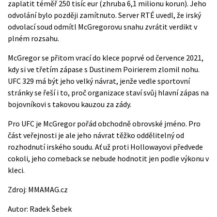
zaplatit téměř 250 tisíc eur (zhruba 6,1 milionu korun). Jeho
odvolání bylo později zamítnuto. Server
RTÉ
uvedl, že irský
odvolací soud odmítl McGregorovu snahu zvrátit verdikt v
plném rozsahu.
McGregor se přitom vrací do klece poprvé od července 2021,
kdy si ve třetím zápase s Dustinem Poirierem zlomil nohu.
UFC 329 má být jeho velký návrat, jenže vedle sportovní
stránky se řeší i to, proč organizace staví svůj hlavní zápas na
bojovníkovi s takovou kauzou za zády.
Pro UFC je McGregor pořád obchodně obrovské jméno. Pro
část veřejnosti je ale jeho návrat těžko oddělitelný od
rozhodnutí irského soudu. Ať už proti Hollowayovi předvede
cokoli, jeho comeback se nebude hodnotit jen podle výkonu v
kleci.
Zdroj:
MMAMAG.cz
Autor:
Radek Šebek