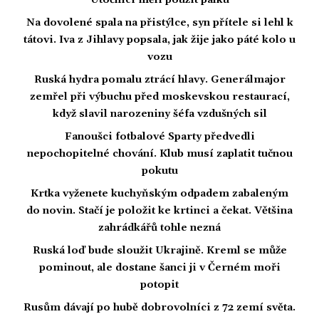
Útočníci měli použít pálku
Na dovolené spala na přistýlce, syn přítele si lehl k
tátovi. Iva z Jihlavy popsala, jak žije jako páté kolo u
vozu
Ruská hydra pomalu ztrácí hlavy. Generálmajor
zemřel při výbuchu před moskevskou restaurací,
když slavil narozeniny šéfa vzdušných sil
Fanoušci fotbalové Sparty předvedli
nepochopitelné chování. Klub musí zaplatit tučnou
pokutu
Krtka vyženete kuchyňským odpadem zabaleným
do novin. Stačí je položit ke krtinci a čekat. Většina
zahrádkářů tohle nezná
Ruská loď bude sloužit Ukrajině. Kreml se může
pominout, ale dostane šanci ji v Černém moři
potopit
Rusům dávají po hubě dobrovolníci z 72 zemí světa.