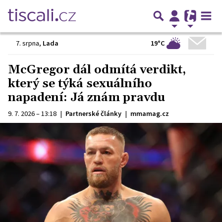
19°C
7. srpna
,
Lada
McGregor dál odmítá verdikt,
který se týká sexuálního
napadení: Já znám pravdu
9. 7. 2026 – 13:18
|
Partnerské články
|
mmamag.cz