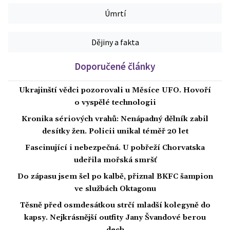
Úmrtí
Dějiny a fakta
Doporučené články
Ukrajinští vědci pozorovali u Měsíce UFO. Hovoří
o vyspělé technologii
Kronika sériových vrahů: Nenápadný dělník zabil
desítky žen. Policii unikal téměř 20 let
Fascinující i nebezpečná. U pobřeží Chorvatska
udeřila mořská smršť
Do zápasu jsem šel po kalbě, přiznal BKFC šampion
ve službách Oktagonu
Těsně před osmdesátkou strčí mladší kolegyně do
kapsy. Nejkrásnější outfity Jany Švandové berou