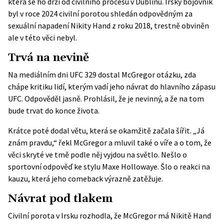
která se ho drží od civilního procesu v Dublinu. Irský bojovník
byl v roce 2024 civilní porotou shledán odpovědným za
sexuální napadení Nikity Hand z roku 2018, trestně obviněn
ale v této věci nebyl.
Trvá na nevině
Na
mediálním dni UFC 329
dostal McGregor otázku, zda
chápe kritiku lidí, kterým vadí jeho návrat do hlavního zápasu
UFC. Odpověděl jasně. Prohlásil, že je nevinný, a že na tom
bude trvat do konce života.
Krátce poté dodal větu, která se okamžitě začala šířit. „Já
znám pravdu,“ řekl McGregor a mluvil také o víře a o tom, že
věci skryté ve tmě podle něj vyjdou na světlo. Nešlo o
sportovní odpověď ke stylu Maxe Hollowaye. Šlo o reakci na
kauzu, která jeho comeback výrazně zatěžuje.
Návrat pod tlakem
Civilní porota v Irsku rozhodla, že McGregor má Nikitě Hand