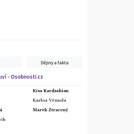
Dějiny a fakta
ví - Osobnosti.cz
Kim Kardashian
Karlos Vémola
á
Marek Ztracený
tch