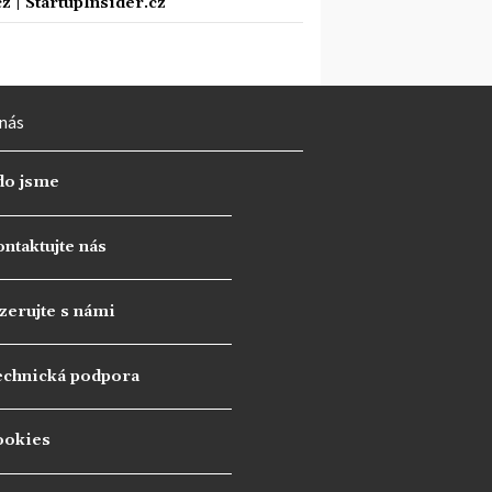
cz
|
StartupInsider.cz
nás
do jsme
ntaktujte nás
zerujte s námi
echnická podpora
ookies