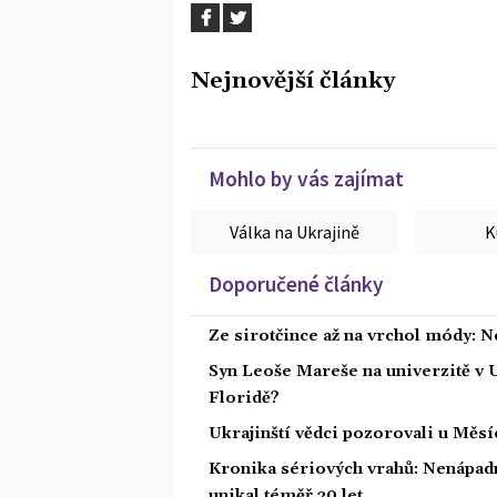
Nejnovější články
Mohlo by vás zajímat
Válka na Ukrajině
K
Doporučené články
Ze sirotčince až na vrchol módy: N
Syn Leoše Mareše na univerzitě v 
Floridě?
Ukrajinští vědci pozorovali u Měs
Kronika sériových vrahů: Nenápadný
unikal téměř 20 let