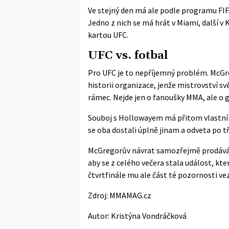
Ve stejný den má ale podle
programu FI
Jedno z nich se má hrát v Miami, další v 
kartou UFC.
UFC vs. fotbal
Pro UFC je to nepříjemný problém. McGre
historii organizace, jenže mistrovství sv
rámec. Nejde jen o fanoušky MMA, ale o 
Souboj s Hollowayem má přitom vlastní s
se oba dostali úplně jinam a odveta po 
McGregorův návrat samozřejmě prodává h
aby se z celého večera stala událost, kt
čtvrtfinále mu ale část té pozornosti v
Zdroj:
MMAMAG.cz
Autor:
Kristýna Vondráčková