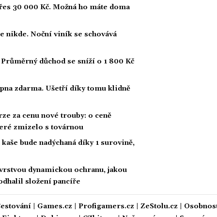
 přes 30 000 Kč. Možná ho máte doma
ce nikde. Noční viník se schovává
 Průměrný důchod se sníží o 1 800 Kč
pna zdarma. Ušetří díky tomu klidně
rze za cenu nové trouby: o ceně
teré zmizelo s továrnou
kaše bude nadýchaná díky 1 surovině,
vrstvou dynamickou ochranu, jakou
dhalil složení pancíře
estování
|
Games.cz
|
Profigamers.cz
|
ZeStolu.cz
|
Osobnost