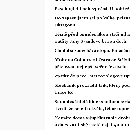
Fascinující i nebezpečná. U pobře
Do zápasu jsem šel po kalbě, přiz
Oktagonu
Těsně před osmdesátkou strčí mlad
outfity Jany Švandové berou dech
Chudoba zanechává stopu. Finanční 
Moby na Colours of Ostrava: Střízl
přichystal nejlepší večer festivalu
Zpátky do pece. Meteorologové upř
Mechanik prozradil trik, který použ
tisíce Kč
Sedmdesátiletá fitness influencerk
Tvrdí, že se cítí skvěle, lékaři upo
Nemáte doma v šuplíku tuhle drobn
a dnes za ni sběratelé dají i 40 000