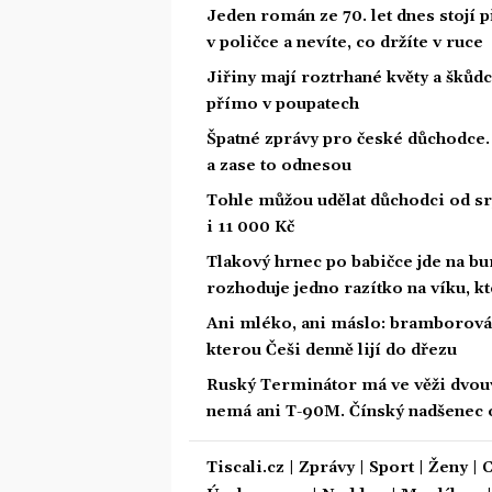
Jeden román ze 70. let dnes stojí
v poličce a nevíte, co držíte v ruce
Jiřiny mají roztrhané květy a škůd
přímo v poupatech
Špatné zprávy pro české důchodce.
a zase to odnesou
Tohle můžou udělat důchodci od sr
i 11 000 Kč
Tlakový hrnec po babičce jde na bu
rozhoduje jedno razítko na víku, k
Ani mléko, ani máslo: bramborová 
kterou Češi denně lijí do dřezu
Ruský Terminátor má ve věži dvou
nemá ani T-90M. Čínský nadšenec o
Tiscali.cz
|
Zprávy
|
Sport
|
Ženy
|
C