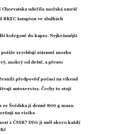
ží Chorvatska udeřila mořská smršť
nal BKFC šampion ve službách
ší kolegyně do kapsy. Nejkrásnější
potíže zrychlují stárnutí mozku
ivý, mokrý od deště, a přesto
esnili předpověď počasí na víkend
ívají autoservisy. Čechy to stojí
a ze Švédska jí denně 800 g masa.
zorňují na rizika
ost z ČSSR? Dřív ji měl skoro každý
 Kč