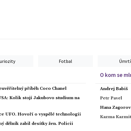
uriozity
Fotbal
Úmrtí
O kom se mlu
euvěřitelný příběh Coco Chanel
Andrej Babiš
USA: Kolik stojí Jakubovo studium na
Petr Pavel
Hana Zagorov
íce UFO. Hovoří o vyspělé technologii
Kazma Kazmi
 dělník zabil desítky žen. Policii