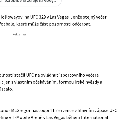
t mezi oblíbené zdroje na Googlu
Hollowayovi na UFC 329 v Las Vegas. Jenže stejný večer
e fotbale, které může část pozornosti odčerpat.
ností stačil UFC na ovládnutí sportovního večera.
t jen s vlastním očekáváním, formou Irské hvězdy a
ůstalo.
 Conor McGregor nastoupí 11. července v hlavním zápase UFC
ěhne v T-Mobile Areně v Las Vegas během International