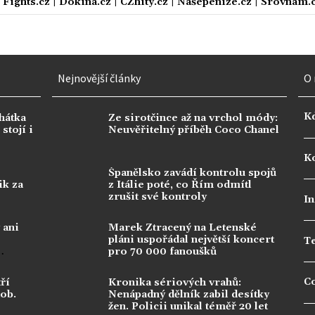
|
Fights.cz
|
Dokina.cz
|
CZhity.cz
|
Našepeníze.cz
|
Srovnám.
Nejnovější články
O 
K
hátka
Ze sirotčince až na vrchol módy:
stojí i
Neuvěřitelný příběh Coco Chanel
Ko
Španělsko zavádí kontrolu spojů
ik za
z Itálie poté, co Řím odmítl
zrušit své kontroly
In
 ani
Marek Ztracený na Letenské
pláni uspořádal největší koncert
T
pro 70 000 fanoušků
C
ří
Kronika sériových vrahů:
dob.
Nenápadný dělník zabil desítky
žen. Policii unikal téměř 20 let