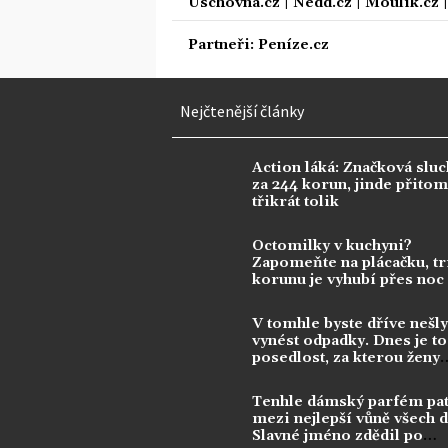
Úschovna.cz
|
Nedd.cz
|
Moulík.cz
Partneři:
Peníze.cz
Nejčtenější články
Action láká: Značková sluc
za 244 korun, jinde přitom 
třikrát tolik
Octomilky v kuchyni?
Zapomeňte na plácačku, tr
korunu je vyhubí přes noc
V tomhle byste dříve nešly
vynést odpadky. Dnes je to
posedlost, za kterou ženy
utrácejí tisíce
Tenhle dámský parfém pat
mezi nejlepší vůně všech 
Slavné jméno zdědil po