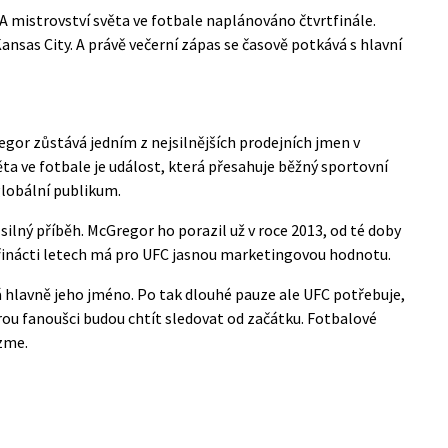
FA
mistrovství světa ve fotbale naplánováno čtvrtfinále.
Kansas City. A právě večerní zápas se časově potkává s hlavní
gor zůstává jedním z nejsilnějších prodejních jmen v
ěta ve fotbale je událost, která přesahuje běžný sportovní
globální publikum.
ilný příběh. McGregor ho porazil už v roce 2013, od té doby
třinácti letech má pro UFC jasnou marketingovou hodnotu.
lavně jeho jméno. Po tak dlouhé pauze ale UFC potřebuje,
erou fanoušci budou chtít sledovat od začátku. Fotbalové
ezme.