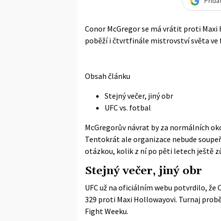
Přida
Conor McGregor se má vrátit proti Maxi 
poběží i čtvrtfinále mistrovství světa v
Obsah článku
Stejný večer, jiný obr
UFC vs. fotbal
McGregorův návrat by za normálních okol
Tentokrát ale organizace nebude soupeři
otázkou, kolik z ní po pěti letech ještě z
Stejný večer, jiný obr
UFC už
na oficiálním webu
potvrdilo, že
329 proti Maxi Hollowayovi. Turnaj prob
Fight Weeku.