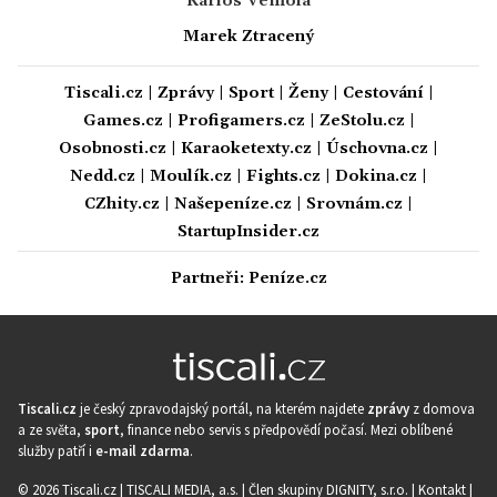
Karlos Vémola
Marek Ztracený
Tiscali.cz
|
Zprávy
|
Sport
|
Ženy
|
Cestování
|
Games.cz
|
Profigamers.cz
|
ZeStolu.cz
|
Osobnosti.cz
|
Karaoketexty.cz
|
Úschovna.cz
|
Nedd.cz
|
Moulík.cz
|
Fights.cz
|
Dokina.cz
|
CZhity.cz
|
Našepeníze.cz
|
Srovnám.cz
|
StartupInsider.cz
Partneři:
Peníze.cz
Tiscali.cz
je český zpravodajský portál, na kterém najdete
zprávy
z domova
a ze světa,
sport
, finance nebo servis s předpovědí počasí. Mezi oblíbené
služby patří i
e-mail zdarma
.
© 2026 Tiscali.cz |
TISCALI MEDIA, a.s.
|
Člen skupiny DIGNITY, s.r.o.
|
Kontakt
|