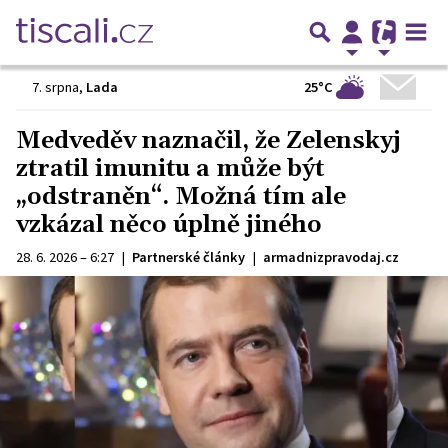
25°C
7. srpna
,
Lada
Medveděv naznačil, že Zelenskyj
ztratil imunitu a může být
„odstraněn“. Možná tím ale
vzkázal něco úplně jiného
28. 6. 2026 – 6:27
|
Partnerské články
|
armadnizpravodaj.cz