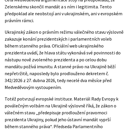
Zelenskému skončil mandát a s ním i legitimita. Tento
předpoklad ale neobstojí ani v ukrajinském, ani v evropském
právním rámci.
Ukrajinský
zákon o právním režimu válečného stavu
výslovně
zakazuje konání prezidentských i parlamentních voleb
během stanného práva.
Oficiální web ukrajinského
prezidenta
uvádí, že hlava státu vykonává své povinnosti do
nástupu nově zvoleného prezidenta a po celou dobu
mandátu požívá imunitu. A stanné právo na Ukrajině běží
nepřetržitě, naposledy bylo prodlouženo dekretem č.
342/2026 z 27. dubna 2026, tedy necelé dva měsíce před
Medveděvovým vystoupením.
Totéž potvrzují evropské instituce. Materiál Rady Evropy k
poválečným volbám na Ukrajině výslovně říká, že zákon o
válečném stavu „předepisuje prodloužení pravomoci
prezidenta Ukrajiny, pokud jeho ústavní mandát vyprší
během stanného práva“. Předseda Parlamentního