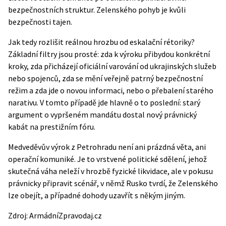
bezpečnostních struktur. Zelenského pohyb je kvůli
bezpečnosti tajen.
Jak tedy rozlišit reálnou hrozbu od eskalační rétoriky?
Základní filtry jsou prosté: zda k výroku přibydou konkrétní
kroky, zda přicházejí oficiální varování od ukrajinských služeb
nebo spojenců, zda se mění veřejně patrný bezpečnostní
režim a zda jde o novou informaci, nebo o přebalení starého
narativu. V tomto případě jde hlavně o to poslední: starý
argument o vypršeném mandátu dostal nový právnický
kabát na prestižním fóru.
Medveděvův výrok z Petrohradu není ani prázdná věta, ani
operační komuniké. Je to vrstvené politické sdělení, jehož
skutečná váha neleží v hrozbě fyzické likvidace, ale v pokusu
právnicky připravit scénář, v němž Rusko tvrdí, že Zelenského
lze obejít, a případné dohody uzavřít s někým jiným.
Zdroj:
ArmádníZpravodaj.cz