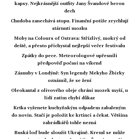
kapsy. Nejkrásnější outfity Jany Švandové berou
dech
Chudoba zanechává stopu. Finanční potíže zrychlují
stárnutí mozku
Moby na Colours of Ostrava: Střízlivý, mokrý od
deště, a přesto přichystal nejlepší večer festivalu
Zpátky do pece. Meteorologové upřesnili
předpověď počasí na víkend
Zásnuby v Londýně: Syn legendy Mekyho Žbirky
oznámil, že se žení
Oleokantal z olivového oleje chrání mozek myší, u
lidí zatím chybí důkaz
Krtka vyženete kuchyňským odpadem zabaleným
do novin. Stačí je položit ke krtinci a čekat. Většina
zahrádkářů tohle nezná
Ruská loď bude sloužit Ukrajině. Kreml se může