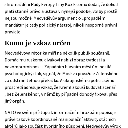
shromáždění Rady Evropy Tiny Kox k tomu dodal, že dokud
platí stanné právo a ústava v nynější podobě, volby prostě
nejsou možné. Medveděvův argument o „propadlém
mandátu“ je tedy politický nástroj, nikoli nesporné právní
pravidlo.
Komu je vzkaz určen
Medveděvova rétorika míří na několik publik současně.
Domácímu ruskému divákovi nabízí obraz tvrdosti a
nekompromisnosti. Západním hlavním městům posílá
psychologický tlak, signál, že Moskva považuje Zelenského
za odstranitelnou překážku. A ukrajinskému politickému
prostředí adresuje vzkaz, že Kreml zkouší budovat scénář
„bez Zelenského“, v němž by případné dohody fixoval přes
jiný orgán.
NATO ve svém přístupu k informačním hrozbám
popisuje
právě takové koordinované manipulační aktivity státních
aktérů jako součást hybridního působení. Medveděvův výrok