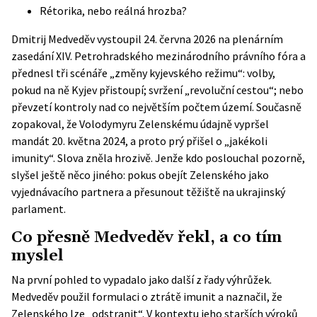
Rétorika, nebo reálná hrozba?
Dmitrij Medveděv vystoupil 24. června 2026 na plenárním
zasedání XIV. Petrohradského mezinárodního právního fóra a
přednesl tři scénáře „změny kyjevského režimu“: volby,
pokud na ně Kyjev přistoupí; svržení „revoluční cestou“; nebo
převzetí kontroly nad co největším počtem území. Současně
zopakoval, že Volodymyru Zelenskému údajně vypršel
mandát 20. května 2024, a proto prý přišel o „jakékoli
imunity“. Slova zněla hrozivě. Jenže kdo poslouchal pozorně,
slyšel ještě něco jiného: pokus obejít Zelenského jako
vyjednávacího partnera a přesunout těžiště na ukrajinský
parlament.
Co přesně Medveděv řekl, a co tím
myslel
Na první pohled to vypadalo jako další z řady výhrůžek.
Medveděv použil formulaci o ztrátě imunit a naznačil, že
Zelenského lze „odstranit“. V kontextu jeho starších výroků