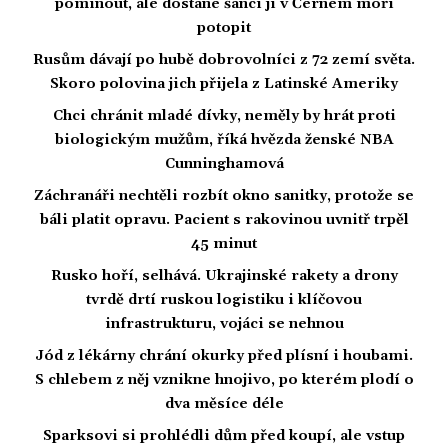
pominout, ale dostane šanci ji v Černém moři
potopit
Rusům dávají po hubě dobrovolníci z 72 zemí světa.
Skoro polovina jich přijela z Latinské Ameriky
Chci chránit mladé dívky, neměly by hrát proti
biologickým mužům, říká hvězda ženské NBA
Cunninghamová
Záchranáři nechtěli rozbít okno sanitky, protože se
báli platit opravu. Pacient s rakovinou uvnitř trpěl
45 minut
Rusko hoří, selhává. Ukrajinské rakety a drony
tvrdě drtí ruskou logistiku i klíčovou
infrastrukturu, vojáci se nehnou
Jód z lékárny chrání okurky před plísní i houbami.
S chlebem z něj vznikne hnojivo, po kterém plodí o
dva měsíce déle
Sparksovi si prohlédli dům před koupí, ale vstup