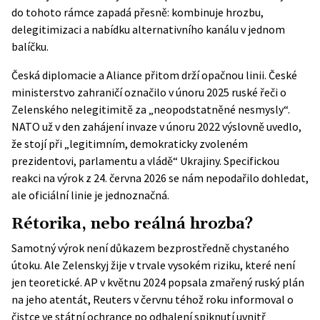
do tohoto rámce zapadá přesně: kombinuje hrozbu,
delegitimizaci a nabídku alternativního kanálu v jednom
balíčku.
Česká diplomacie a Aliance přitom drží opačnou linii. České
ministerstvo zahraničí označilo v únoru 2025 ruské řeči o
Zelenského nelegitimitě za „neopodstatněné nesmysly“.
NATO už v den zahájení invaze v únoru 2022 výslovně uvedlo,
že stojí při „legitimním, demokraticky zvoleném
prezidentovi, parlamentu a vládě“ Ukrajiny. Specifickou
reakci na výrok z 24. června 2026 se nám nepodařilo dohledat,
ale oficiální linie je jednoznačná.
Rétorika, nebo reálná hrozba?
Samotný výrok není důkazem bezprostředně chystaného
útoku. Ale Zelenskyj žije v trvale vysokém riziku, které není
jen teoretické. AP v květnu 2024 popsala zmařený ruský plán
na jeho atentát, Reuters v červnu téhož roku informoval o
čistce ve státní ochrance po odhalení spiknutí uvnitř