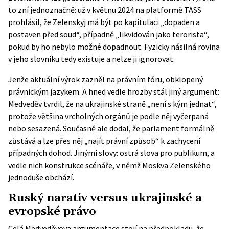
to zní jednoznačně: už v květnu 2024 na platformě TASS
prohlásil, že Zelenskyj má být po kapitulaci „dopaden a
postaven před soud“, případně „likvidován jako terorista“,
pokud by ho nebylo možné dopadnout. Fyzicky násilná rovina
v jeho slovníku tedy existuje a nelze ji ignorovat.
Jenže aktuální výrok zazněl na právním fóru, obklopený
právnickým jazykem. A hned vedle hrozby stál jiný argument:
Medveděv tvrdil, že na ukrajinské straně „není s kým jednat“,
protože většina vrcholných orgánů je podle něj vyčerpaná
nebo sesazená. Současně ale dodal, že parlament formálně
zůstává a lze přes něj „najít právní způsob“ k zachycení
případných dohod. Jinými slovy: ostrá slova pro publikum, a
vedle nich konstrukce scénáře, v němž Moskva Zelenského
jednoduše obchází.
Ruský narativ versus ukrajinské a
evropské právo
Celá Medveděvova argumentace stojí na předpokladu, že