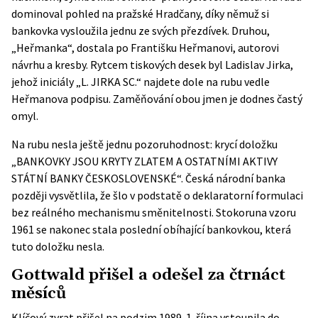
dominoval pohled na pražské Hradčany, díky němuž si
bankovka vysloužila jednu ze svých přezdívek. Druhou,
„Heřmanka“, dostala po Františku Heřmanovi, autorovi
návrhu a kresby. Rytcem tiskových desek byl Ladislav Jirka,
jehož iniciály „L. JIRKA SC.“ najdete dole na rubu vedle
Heřmanova podpisu. Zaměňování obou jmen je dodnes častý
omyl.
Na rubu nesla ještě jednu pozoruhodnost: krycí doložku
„BANKOVKY JSOU KRYTY ZLATEM A OSTATNÍMI AKTIVY
STÁTNÍ BANKY ČESKOSLOVENSKÉ“. Česká národní banka
později vysvětlila, že šlo v podstatě o deklaratorní formulaci
bez reálného mechanismu směnitelnosti. Stokoruna vzoru
1961 se nakonec stala poslední obíhající bankovkou, která
tuto doložku nesla.
Gottwald přišel a odešel za čtrnáct
měsíců
Klíčový zvrat přišel na podzim 1989. 1. října vstoupila do