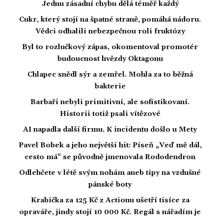
Jednu zásadní chybu dělá téměř každý
Cukr, který stojí na špatné straně, pomáhá nádoru.
Vědci odhalili nebezpečnou roli fruktózy
Byl to rozlučkový zápas, okomentoval promotér
budoucnost hvězdy Oktagonu
Chlapec snědl sýr a zemřel. Mohla za to běžná
bakterie
Barbaři nebyli primitivní, ale sofistikovaní.
Historii totiž psali vítězové
AI napadla další firmu. K incidentu došlo u Mety
Pavel Bobek a jeho největší hit: Píseň „Veď mě dál,
cesto má“ se původně jmenovala Rododendron
Odlehčete v létě svým nohám aneb tipy na vzdušné
pánské boty
Krabička za 125 Kč z Actionu ušetří tisíce za
opraváře, jindy stojí 10 000 Kč. Regál s nářadím je