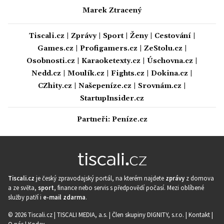
Marek Ztracený
Tiscali.cz
|
Zprávy
|
Sport
|
Ženy
|
Cestování
|
Games.cz
|
Profigamers.cz
|
ZeStolu.cz
|
Osobnosti.cz
|
Karaoketexty.cz
|
Úschovna.cz
|
Nedd.cz
|
Moulík.cz
|
Fights.cz
|
Dokina.cz
|
CZhity.cz
|
Našepeníze.cz
|
Srovnám.cz
|
StartupInsider.cz
Partneři:
Peníze.cz
Tiscali.cz
je český zpravodajský portál, na kterém najdete
zprávy
z domova
a ze světa,
sport
, finance nebo servis s předpovědí počasí. Mezi oblíbené
služby patří i
e-mail zdarma
.
© 2026 Tiscali.cz |
TISCALI MEDIA, a.s.
|
Člen skupiny DIGNITY, s.r.o.
|
Kontakt
|