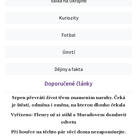
Válka na Ukrajině
Kuriozity
Fotbal
Úmrtí
Dějiny a fakta
Doporučené články
Srpen převrátí život třem znamením naruby. Čeká
je štěstí, odměna i změna, na kterou dlouho čekala
Vyřízeno: Fleury už si stihl s Muradovem domluvit
odvetu
Při bouřce na těchto pár věcí doma nezapomínejte.