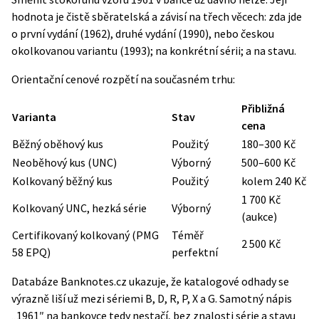
hodnota je čistě sběratelská a závisí na třech věcech: zda jde
o první vydání (1962), druhé vydání (1990), nebo českou
okolkovanou variantu (1993); na konkrétní sérii; a na stavu.
Orientační cenové rozpětí na současném trhu:
Přibližná
Varianta
Stav
cena
Běžný oběhový kus
Použitý
180–300 Kč
Neoběhový kus (UNC)
Výborný
500–600 Kč
Kolkovaný běžný kus
Použitý
kolem 240 Kč
1 700 Kč
Kolkovaný UNC, hezká série
Výborný
(aukce)
Certifikovaný kolkovaný (PMG
Téměř
2 500 Kč
58 EPQ)
perfektní
Databáze Banknotes.cz ukazuje, že katalogové odhady se
výrazně liší už mezi sériemi B, D, R, P, X a G. Samotný nápis
„1961″ na bankovce tedy nestačí, bez znalosti série a stavu