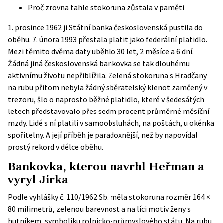
Proč zrovna tahle stokoruna zůstala v paměti
1. prosince 1962 ji Státní banka československá pustila do
oběhu. 7. února 1993 přestala platit jako federální platidlo.
Mezi těmito dvěma daty uběhlo 30 let, 2 měsíce a 6 dní.
Žádná jiná československá bankovka se tak dlouhému
aktivnímu životu nepřiblížila. Zelená stokoruna s Hradčany
na rubu přitom nebyla žádný sběratelský klenot zamčený v
trezoru,
šlo o naprosto běžné platidlo
, které v šedesátých
letech představovalo přes sedm procent průměrné měsíční
mzdy. Lidé s ní platili v samoobsluhách, na poštách, u okénka
spořitelny. A její příběh je paradoxnější, než by napovídal
prostý rekord v délce oběhu.
Bankovka, kterou navrhl Heřman a
vyryl Jirka
Podle
vyhlášky č. 110/1962 Sb.
měla stokoruna rozměr 164 ×
80 milimetrů, zelenou barevnost a na líci motiv ženy s
hutníkem, symboliku rolnicko-průmyslového státu. Na rubu