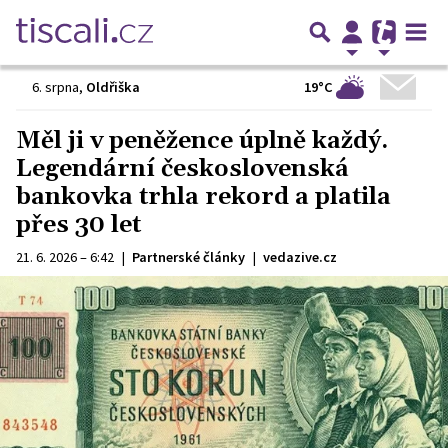
19°C
6. srpna
,
Oldřiška
Měl ji v peněžence úplně každý.
Legendární československá
bankovka trhla rekord a platila
přes 30 let
21. 6. 2026 – 6:42
|
Partnerské články
|
vedazive.cz