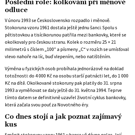
Poslední role: kolkování při měnové
odluce
V únoru 1993 se Československo rozpadlo i měnově.
Stokoruna vzoru 1961 dostala ještě jednu šanci. Spolu s
pětistovkou a tisícikorunou patřila mezi bankovky, které se
okolkovaly pro českou stranu. Kolek o rozměru 25 × 21
milimetrů s číslem „100″ a písmeny „C“ v rozích se umísťoval
vlevo nahoře na líc, buď vlepením, nebo natištěním.
Výměna u fyzických osob probíhala jednorázově na doklad
totožnosti: do 4 000 Kč na osobu starší patnácti let, do 1 000
Kč na dítě. Okolkované stokoruny pak platily do 31. srpna
1993 a vyměňovat se daly ještě do 31. května 1994. Teprve
tímto datem se definitivně uzavřel životní cyklus bankovky,
která začala svou pouť za Novotného éry.
Co dnes stojí a jak poznat zajímavý
kus
Směnit stokorunu vzoru 1961 v bance už dávno nelze. Její