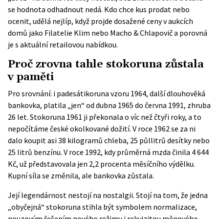
se hodnota odhadnout nedá. Kdo chce kus prodat nebo
ocenit, udělá nejlíp, když projde dosažené ceny v aukcích
domů jako Filatelie Klim nebo Macho & Chlapovič a porovná
je s aktuální retailovou nabídkou.
Proč zrovna tahle stokoruna zůstala
v paměti
Pro srovnání: i padesátikoruna vzoru 1964, další dlouhověká
bankovka, platila „jen“ od dubna 1965 do června 1991, zhruba
26 let. Stokoruna 1961 ji překonala o víc než čtyři roky, a to
nepočítáme české okolkované dožití. V roce 1962 se za ni
dalo koupit asi 38 kilogramů chleba, 25 půllitrů desítky nebo
25 litrů benzínu. V roce 1992, kdy průměrná mzda činila 4 644
Kč, už představovala jen 2,2 procenta měsíčního výdělku.
Kupní síla se změnila, ale bankovka zůstala.
Její legendárnost nestojí na nostalgii. Stojí na tom, že jedna
„obyčejná“ stokoruna stihla být symbolem normalizace,
nouzovým řešením nového režimu i rekvizitou měnového