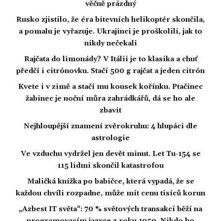
věčně prázdný
Rusko zjistilo, že éra bitevních helikoptér skončila,
a pomalu je vyřazuje. Ukrajinci je proškolili, jak to
nikdy nečekali
Rajčata do limonády? V Itálii je to klasika a chuť
předčí i citrónovku. Stačí 500 g rajčat a jeden citrón
Kvete i v zimě a stačí mu kousek kořínku. Ptačinec
žabinec je noční můra zahrádkářů, dá se ho ale
zbavit
Nejhloupější znamení zvěrokruhu: 4 hlupáci dle
astrologie
Ve vzduchu vydržel jen devět minut. Let Tu-154 se
115 lidmi skončil katastrofou
Maličká knížka po babičce, která vypadá, že se
každou chvíli rozpadne, může mít cenu tisíců korun
„Azbest IT světa“: 70 % světových transakcí běží na