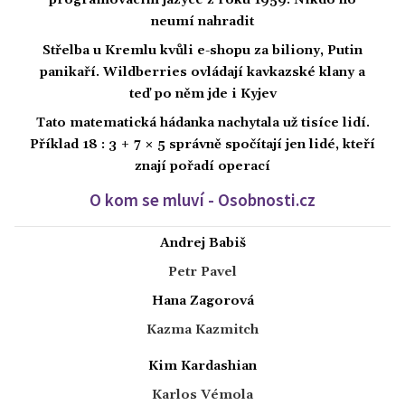
programovacím jazyce z roku 1959. Nikdo ho
neumí nahradit
Střelba u Kremlu kvůli e-shopu za biliony, Putin
panikaří. Wildberries ovládají kavkazské klany a
teď po něm jde i Kyjev
Tato matematická hádanka nachytala už tisíce lidí.
Příklad 18 : 3 + 7 × 5 správně spočítají jen lidé, kteří
znají pořadí operací
O kom se mluví - Osobnosti.cz
Andrej Babiš
Petr Pavel
Hana Zagorová
Kazma Kazmitch
Kim Kardashian
Karlos Vémola