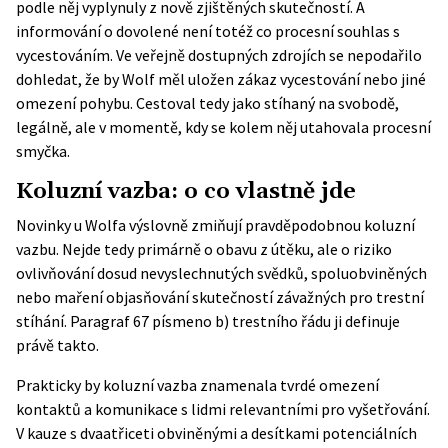
podle něj vyplynuly z nově zjištěných skutečností. A
informování o dovolené není totéž co procesní souhlas s
vycestováním. Ve veřejně dostupných zdrojích se nepodařilo
dohledat, že by Wolf měl uložen zákaz vycestování nebo jiné
omezení pohybu. Cestoval tedy jako stíhaný na svobodě,
legálně, ale v momentě, kdy se kolem něj utahovala procesní
smyčka.
Koluzní vazba: o co vlastně jde
Novinky
u Wolfa výslovně zmiňují pravděpodobnou koluzní
vazbu. Nejde tedy primárně o obavu z útěku, ale o riziko
ovlivňování dosud nevyslechnutých svědků, spoluobviněných
nebo maření objasňování skutečností závažných pro trestní
stíhání. Paragraf 67 písmeno b)
trestního řádu
ji definuje
právě takto.
Prakticky by koluzní vazba znamenala tvrdé omezení
kontaktů a komunikace s lidmi relevantními pro vyšetřování.
V kauze s dvaatřiceti obviněnými a desítkami potenciálních