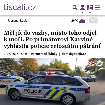
26°C
7. srpna
,
Lada
Měl jít do vazby, místo toho odjel
k moři. Po primátorovi Karviné
vyhlásila policie celostátní pátrání
21. 6. 2026 – 5:19
|
Partnerské články
|
damskydenik.cz