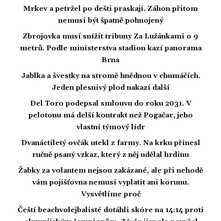
Mrkev a petržel po dešti praskají. Záhon přitom
nemusí být špatně pohnojený
Zbrojovka musí snížit tribuny Za Lužánkami o 9
metrů. Podle ministerstva stadion kazí panorama
Brna
Jablka a švestky na stromě hnědnou v chumáčích.
Jeden plesnivý plod nakazí další
Del Toro podepsal smlouvu do roku 2031. V
pelotonu má delší kontrakt než Pogačar, jeho
vlastní týmový lídr
Dvanáctiletý ovčák utekl z farmy. Na krku přinesl
ručně psaný vzkaz, který z něj udělal hrdinu
Žabky za volantem nejsou zakázané, ale při nehodě
vám pojišťovna nemusí vyplatit ani korunu.
Vysvětlíme proč
Čeští beachvolejbalisté dotáhli skóre na 14:14 proti