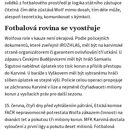
svědků z fotbalového prostředí je logika státního zástupce
čitelná: čím déle zůstává Wolf mimo dosah, tím déle může,
alespoň teoreticky, komunikovat s kýmkoli.
Fotbalová rovina se vyostřuje
Wolfova role v kauze není okrajová. Podle policejních
dokumentů, které zveřejnil
iROZHLAS
, měl být na karvinské
straně organizátorem či garantem ovlivňování tří utkání. U
zápasu s Českými Budějovicemi měl být hráči Samuelu
Šigutovi nabídnut úplatek sto tisíc korun a příslib přestupu
do Karviné. U baráže s Vyškovem měl být vybranému hráči
slíben úplatek ve stejné výši. Policie celou operaci propojuje
se záchranou Karviné v lize a nejméně čtyřiadvaceti miliony
korun z vysílacích práv pro další sezonu.
15. června, čtyři dny před vyhlášením pátrání, Etická komise
FAČR nepravomocně potrestala Wolfa zákazem činnosti na
dvanáct let a pokutou tři miliony korun. MFK Karviná dostala
vyloučení z první ligy a pokutu deset milionů. Fotbalová