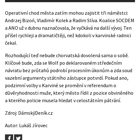
Operativní chod města zatím mohou zajistit tři náměstci:
Andrzej Bizoń, Vladimír Kolek a Radim Slíva. Koalice SOCDEM
a ANO už v dubnu naznačovala, že vyčkává na další vývoj. Ten
přišel rychleji a dramatičtěji, než kdokoli v karvinské radnici
čekal.
Rozhodující teď nebude chorvatská dovolená sama o sobě.
Klíčové bude, zda se Wolf po deklarovaném středečním
návratu bez průtahů podrobí procesním úkonům a zda soud
vazební argumenty státního zástupce potvrdí. Pokud ano,
podzimní volby v Karviné se promění v referendum o
důvěryhodnosti muže, který město řídil z pozice obviněného
a kterého policie musela hledat v celostátním pátrání.
Zdroj:
DámskýDeník.cz
Autor:
Lukáš Jírovec