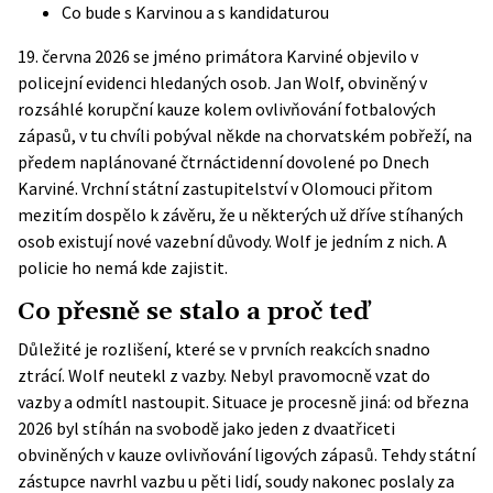
Co bude s Karvinou a s kandidaturou
19. června 2026 se jméno primátora Karviné objevilo v
policejní evidenci hledaných osob. Jan Wolf, obviněný v
rozsáhlé korupční kauze kolem ovlivňování fotbalových
zápasů, v tu chvíli pobýval někde na chorvatském pobřeží, na
předem naplánované čtrnáctidenní dovolené po Dnech
Karviné. Vrchní státní zastupitelství v Olomouci přitom
mezitím dospělo k závěru, že u některých už dříve stíhaných
osob existují nové vazební důvody. Wolf je jedním z nich. A
policie ho nemá kde zajistit.
Co přesně se stalo a proč teď
Důležité je rozlišení, které se v prvních reakcích snadno
ztrácí. Wolf neutekl z vazby. Nebyl pravomocně vzat do
vazby a odmítl nastoupit. Situace je procesně jiná: od března
2026 byl stíhán na svobodě jako jeden z dvaatřiceti
obviněných v kauze ovlivňování ligových zápasů. Tehdy státní
zástupce navrhl vazbu u pěti lidí, soudy nakonec poslaly za