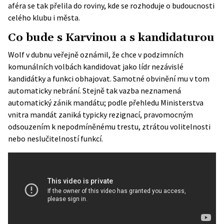
aféra se tak přelila do roviny, kde se rozhoduje o budoucnosti
celého klubu i města.
Co bude s Karvinou a s kandidaturou
Wolf v dubnu veřejně oznámil, že chce v podzimních
komunálních volbách kandidovat jako lídr nezávislé
kandidátky a funkci obhajovat. Samotné obvinění mu v tom
automaticky nebrání. Stejně tak vazba neznamená
automatický zánik mandátu; podle přehledu Ministerstva
vnitra mandát zaniká typicky rezignací, pravomocným
odsouzením k nepodmíněnému trestu, ztrátou volitelnosti
nebo neslučitelností funkcí.