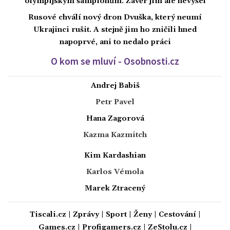
olympijským šampionům. Závěr jim ale nevyšel
Rusové chválí nový dron Dvuška, který neumí
Ukrajinci rušit. A stejně jim ho zničili hned
napoprvé, ani to nedalo práci
O kom se mluví - Osobnosti.cz
Andrej Babiš
Petr Pavel
Hana Zagorová
Kazma Kazmitch
Kim Kardashian
Karlos Vémola
Marek Ztracený
Tiscali.cz
|
Zprávy
|
Sport
|
Ženy
|
Cestování
|
Games.cz
|
Profigamers.cz
|
ZeStolu.cz
|