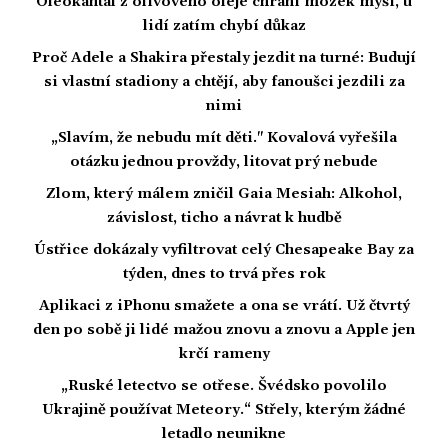
Oleokantal z olivového oleje chrání mozek myší, u
lidí zatím chybí důkaz
Proč Adele a Shakira přestaly jezdit na turné: Budují
si vlastní stadiony a chtějí, aby fanoušci jezdili za
nimi
„Slavím, že nebudu mít děti." Kovalová vyřešila
otázku jednou provždy, litovat prý nebude
Zlom, který málem zničil Gaia Mesiah: Alkohol,
závislost, ticho a návrat k hudbě
Ústřice dokázaly vyfiltrovat celý Chesapeake Bay za
týden, dnes to trvá přes rok
Aplikaci z iPhonu smažete a ona se vrátí. Už čtvrtý
den po sobě ji lidé mažou znovu a znovu a Apple jen
krčí rameny
„Ruské letectvo se otřese. Švédsko povolilo
Ukrajině používat Meteory.“ Střely, kterým žádné
letadlo neunikne