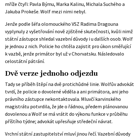
mříže čtyři: Pavla Býmu, Marka Kalinu, Michala Suchého a
Jakuba Prokeše. Wolf mezi nimi nebyl.
Jenže podle šéfa olomouckého VSZ Radima Dragouna
vyplynuly z vyšetřování nově zjištěné skutečnosti, kvůli nimž
státní zástupce shledal vazební důvody i u dalších osob. Wolf
je jednou z nich. Policie ho chtěla zajistit pro úkon směřující
k vazbě, jenže primátor byl už v Chorvatsku. Následovalo
celostátní pátrání.
Dvě verze jednoho odjezdu
Tady se příběh štěpí na dvě protichůdné linie. Wolfův advokát
tvrdí, že policie o dovolené věděla a ani primátora, ani jeho
právního zástupce nekontaktovala. Mluvčí karvinského
magistrátu potvrdila, že jde o řádnou, předem plánovanou
dovolenou a Wolf se má vrátit do výkonu funkce v průběhu
příštího týdne; advokát upřesňuje středeční návrat.
Vrchní státní zastupitelství mluví jinou řečí. Vazební důvody