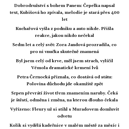
Dobrodružství s bohem Panem: Čepelka napsal
text, Kubišová ho zpívala, melodie je stará přes 400
let
Kuchařová vyšla z podniku a auto nikde. Přišla
reakce, jakou nikdo nečekal
Sedm let a celý svět: Zora Jandová prozradila, co
pro ni vnučka skutečně znamená
Byl jsem celý od krve, měl jsem strach, vylíčil
Vémola dramatické krmení lvů
Petra Černocká přiznala, co dostává od státu:
Polovina důchodu jde okamžitě zpět
Srpen převrátí život třem znamením naruby. Čeká
je štěstí, odměna i změna, na kterou dlouho čekala
Vyřízeno: Fleury už si stihl s Muradovem domluvit
odvetu
Kolik si vydělá kadeřnice v malém městě za měsíc i