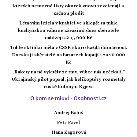
kterých nemocné listy okurek znovu zezelenají a
začnou plodit
Léta vám ležela v krabici ve sklepě: za tuhle
kuchyňskou váhu se závažími dnes sběratelé
nabízejí až 15 000 Kč
Tuhle skříňku měla v ČSSR skoro každá domácnost.
Dneska ji sběratelé na bazarech kupují i za 20 000
Kč
„Rakety na ně vyletěly ze tmy, vůbec nás nečekali.“
Ukrajinský pilot popsal, jak helikoptéry rozmetaly
ruské kolony u Kyjeva
O kom se mluví - Osobnosti.cz
Andrej Babiš
Petr Pavel
Hana Zagorová