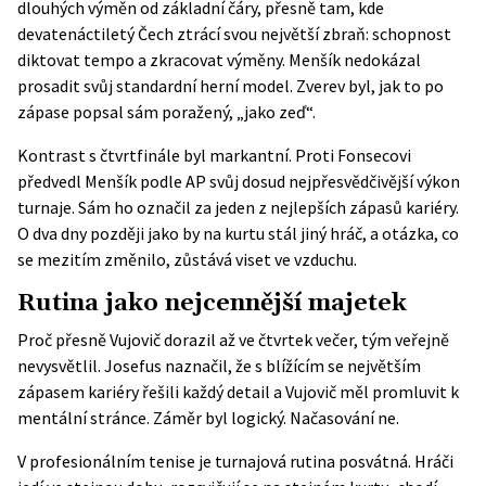
dlouhých výměn od základní čáry, přesně tam, kde
devatenáctiletý Čech ztrácí svou největší zbraň: schopnost
diktovat tempo a zkracovat výměny. Menšík nedokázal
prosadit svůj standardní herní model. Zverev byl, jak to po
zápase popsal sám poražený, „jako zeď“.
Kontrast s čtvrtfinále byl markantní. Proti Fonsecovi
předvedl Menšík podle AP svůj dosud nejpřesvědčivější výkon
turnaje. Sám ho označil za jeden z nejlepších zápasů kariéry.
O dva dny později jako by na kurtu stál jiný hráč, a otázka, co
se mezitím změnilo, zůstává viset ve vzduchu.
Rutina jako nejcennější majetek
Proč přesně Vujovič dorazil až ve čtvrtek večer, tým veřejně
nevysvětlil. Josefus naznačil, že s blížícím se největším
zápasem kariéry řešili každý detail a Vujovič měl promluvit k
mentální stránce. Záměr byl logický. Načasování ne.
V profesionálním tenise je turnajová rutina posvátná. Hráči