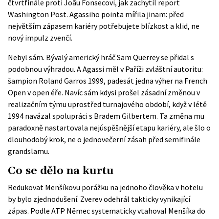
čtvrtfinále proti Joãu Fonsecovi, jak zachytil report
Washington Post. Agassiho pointa mířila jinam: před
největším zápasem kariéry potřebujete blízkost a klid, ne
nový impulz zvenčí.
Nebyl sám. Bývalý americký hráč Sam Querrey se přidal s
podobnou výhradou. A Agassi měl v Paříži zvláštní autoritu:
šampion Roland Garros 1999, padesát jedna výher na French
Open v open éře. Navíc sám kdysi prošel zásadní změnou v
realizačním týmu uprostřed turnajového období, když v létě
1994 navázal spolupráci s Bradem Gilbertem. Ta změna mu
paradoxně nastartovala nejúspěšnější etapu kariéry, ale šlo o
dlouhodobý krok, ne o jednovečerní zásah před semifinále
grandslamu.
Co se dělo na kurtu
Redukovat Menšíkovu porážku na jednoho člověka v hotelu
by bylo zjednodušení. Zverev odehrál takticky vynikající
zápas. Podle
ATP
Němec systematicky vtahoval Menšíka do