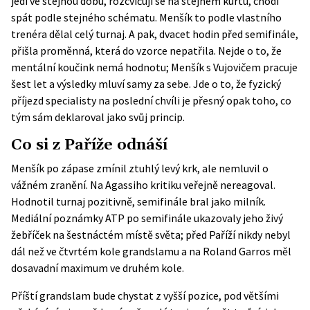
jedí ve stejnou dobu, rozcvičují se na stejném kurtu, chodí
spát podle stejného schématu. Menšík to podle vlastního
trenéra dělal celý turnaj. A pak, dvacet hodin před semifinále,
přišla proměnná, která do vzorce nepatřila. Nejde o to, že
mentální koučink nemá hodnotu; Menšík s Vujovičem pracuje
šest let a výsledky mluví samy za sebe. Jde o to, že fyzický
příjezd specialisty na poslední chvíli je přesný opak toho, co
tým sám deklaroval jako svůj princip.
Co si z Paříže odnáší
Menšík po zápase zmínil ztuhlý levý krk, ale nemluvil o
vážném zranění. Na Agassiho kritiku veřejně nereagoval.
Hodnotil turnaj pozitivně, semifinále bral jako milník.
Mediální poznámky ATP po semifinále ukazovaly jeho živý
žebříček na šestnáctém místě světa; před Paříží nikdy nebyl
dál než ve čtvrtém kole grandslamu a na Roland Garros měl
dosavadní maximum ve druhém kole.
Příští grandslam bude chystat z vyšší pozice, pod většími