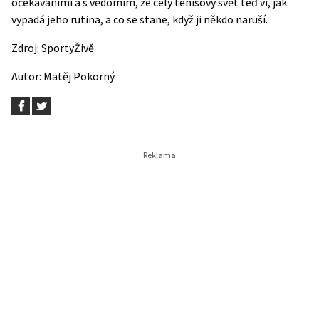
očekáváními a s vědomím, že celý tenisový svět teď ví, jak
vypadá jeho rutina, a co se stane, když ji někdo naruší.
Zdroj:
SportyŽivě
Autor:
Matěj Pokorný