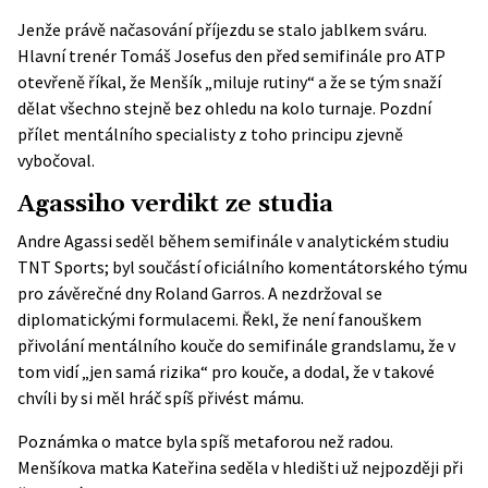
Jenže právě načasování příjezdu se stalo jablkem sváru.
Hlavní trenér Tomáš Josefus den před semifinále
pro ATP
otevřeně říkal, že Menšík „miluje rutiny“ a že se tým snaží
dělat všechno stejně bez ohledu na kolo turnaje. Pozdní
přílet mentálního specialisty z toho principu zjevně
vybočoval.
Agassiho verdikt ze studia
Andre Agassi seděl během semifinále v analytickém studiu
TNT Sports
; byl součástí oficiálního komentátorského týmu
pro závěrečné dny Roland Garros. A nezdržoval se
diplomatickými formulacemi. Řekl, že není fanouškem
přivolání mentálního kouče do semifinále grandslamu, že v
tom vidí „jen samá rizika“ pro kouče, a dodal, že v takové
chvíli by si měl hráč spíš přivést mámu.
Poznámka o matce byla spíš metaforou než radou.
Menšíkova matka Kateřina seděla v hledišti už nejpozději při