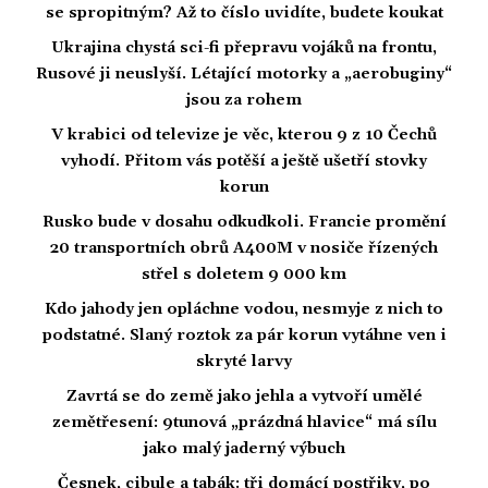
se spropitným? Až to číslo uvidíte, budete koukat
Ukrajina chystá sci-fi přepravu vojáků na frontu,
Rusové ji neuslyší. Létající motorky a „aerobuginy“
jsou za rohem
V krabici od televize je věc, kterou 9 z 10 Čechů
vyhodí. Přitom vás potěší a ještě ušetří stovky
korun
Rusko bude v dosahu odkudkoli. Francie promění
20 transportních obrů A400M v nosiče řízených
střel s doletem 9 000 km
Kdo jahody jen opláchne vodou, nesmyje z nich to
podstatné. Slaný roztok za pár korun vytáhne ven i
skryté larvy
Zavrtá se do země jako jehla a vytvoří umělé
zemětřesení: 9tunová „prázdná hlavice“ má sílu
jako malý jaderný výbuch
Česnek, cibule a tabák: tři domácí postřiky, po