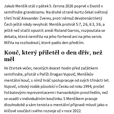
Jakub Menšík stál v pátek 5. června 2026 poprvé v životě v
semifinále grandslamu. Na druhé straně kurtu čekal světový
třetí hráč Alexander Zverev, proti němuž devatenáctiletý
Čech ještě nikdy nevyhrál. Menšík prohrál 5:7, 2:6, 6:3, 3:6, a
ještě než stačil opustit areál Roland Garros, rozpoutala se
debata, která nemířila na jeho forhend ani na jeho servis.
Mířila na rozhodnutí, které padlo den předtím.
Kouč, který přiletěl o den dřív, než
měl
Ve čtvrtek večer, necelých dvacet hodin před začátkem
semifinále, přistál v Paříži Dragan Vujovič, Menšíkův
mentální kouč, s nímž hráč spolupracuje od svých třinácti let.
Vujovič, srbský rodák působící v Česku od roku 1994, prošel
fotbalovými reprezentacemi i harvardským prostředím, než
se usadil v individuálním koučinku. S Menšíkem pracuje
dlouhodobě a sám tenista o mentální přípravě mluvil jako o
klíčové součásti svého rozvoje už v roce 2022.