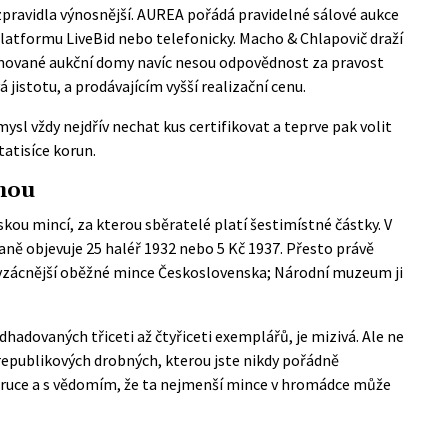
zpravidla výnosnější. AUREA pořádá pravidelné sálové aukce
platformu LiveBid nebo telefonicky. Macho & Chlapovič draží
ované aukční domy navíc nesou odpovědnost za pravost
jistotu, a prodávajícím vyšší realizační cenu.
ysl vždy nejdřív nechat kus certifikovat a teprve pak volit
atisíce korun.
vnou
kou mincí, za kterou sběratelé platí šestimístné částky. V
aně objevuje 25 haléř 1932 nebo 5 Kč 1937. Přesto právě
jvzácnější oběžné mince Československa;
Národní muzeum
ji
hadovaných třiceti až čtyřiceti exemplářů, je mizivá. Ale ne
epublikových drobných, kterou jste nikdy pořádně
ou v ruce a s vědomím, že ta nejmenší mince v hromádce může