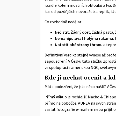
razidle kolem mostních oblouků a lva. Důl
kus od pozdějších novoražeb a replik, kte
Co rozhodně nedělat:
Nečistit.
Žádný ocet, žádná pasta, 
Nemanipulovat holýma rukama.
Nafotit obě strany i hranu
a teprv
Definitivní verdikt stejně vynese až prof
zapouzdření. V Česku tuto službu zpros
ve spolupráci s americkou NGC, světový
Kde ji nechat ocenit a k
Máte podezření, že jste něco našli? V Česk
Přímý výkup
je rychlejší. Macho & Chlap
přímo na pobočce. AUREA na svých strán
zaslat fotografie e-mailem nebo přijít 