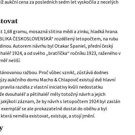
íž aukční cena za posledních sedm let vyskočila z necelých
stovat
1,68 gramu, mosazná slitina mědi a zinku, hladká hrana.
EPUBLIKA ČESKOSLOVENSKÁ“ rozdělený letopočtem, na rubu
dinou. Autorem návrhu byl Otakar Španiel, přední český
ihaléř 1924, a od svého „bratříčka“ ročníku 1923, raženého v
ěř neliší.
 plánovanou ražbou. Proč vůbec vznikl, zůstává dodnes
y aukčního domu Macho & Chlapovič existují dvě hlavní
avila razidla z vlastní iniciativy kvůli nedostatku
e dvouhaléř a pětihaléř měly totožný návrh a jejich
bí jakýkoli záznam, že by návrh s letopočtem 1924 byl zaslán
n exemplář se ale prokazatelně dostal do oběhu a byl
terá neměla existovat, existuje, a stojí jmění.
y