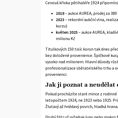
Cenová křivka pětihaléře 1924 připomín
2018
– aukce AUREA, prodej za 380
2023
– rekordní aukční vlna, realiz
kurzu)
květen 2025
– aukce AUREA, kladívk
milionu Kč
Titulkových 150 tisíc korun tak dnes pře
bez doložené provenience. Špičkové kusy
vysoko nad milionem. Hlavní důvody rů
profesionalizace sběratelského trhu a 
provenienci.
Jak ji poznat a neudělat
Pokud procházíte staré mince z rodinné sbí
letopočtem 1924, ne 1923 nebo 1925. P
Žlutavý až hnědavý povrch, hladká hrana
Druhý filtr už vyžaduje lupu nebo makro