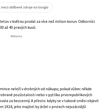
t mezi oblíbené zdroje na Googlu
letos v květnu prodal za více než milion korun. Odborníci
 30 až 40 pravých kusů.
ince neleží v drobných od nákupu; pokud vůbec někde
eprobrané pozůstalosti nebo v pytlíku prvorepublikových
ovala za bezcenný. A přesto: kdyby se v takové směsi objevil
 1924, jeho majitel by držel v prstech nejvzácnější