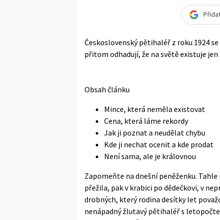
Přida
Československý pětihaléř z roku 1924 se 
přitom odhadují, že na světě existuje jen
Obsah článku
Mince, která neměla existovat
Cena, která láme rekordy
Jak ji poznat a neudělat chybu
Kde ji nechat ocenit a kde prodat
Není sama, ale je královnou
Zapomeňte na dnešní peněženku. Tahle m
přežila, pak v krabici po dědečkovi, v n
drobných, který rodina desítky let považ
nenápadný žlutavý pětihaléř s letopočtem