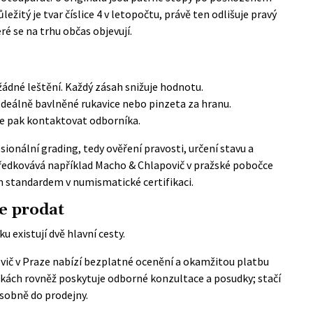
ežitý je tvar číslice 4 v letopočtu, právě ten odlišuje pravý
ré se na trhu občas objevují.
žádné leštění. Každý zásah snižuje hodnotu.
Ideálně bavlněné rukavice nebo pinzeta za hranu.
e pak kontaktovat odborníka.
esionální grading, tedy ověření pravosti, určení stavu a
tředkovává například Macho & Chlapovič v pražské pobočce
m standardem v numismatické certifikaci.
de prodat
u existují dvě hlavní cesty.
ovič v Praze nabízí bezplatné ocenění a okamžitou platbu
kách rovněž poskytuje odborné konzultace a posudky; stačí
osobně do prodejny.