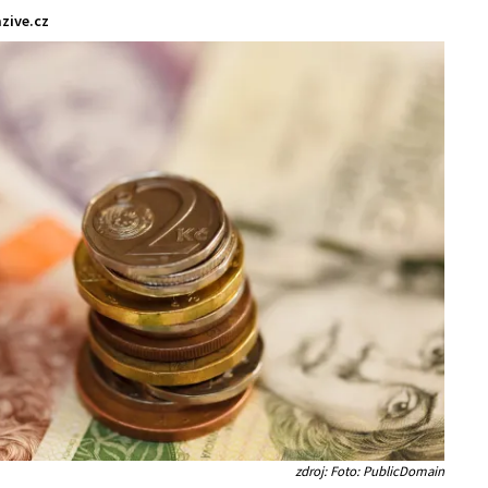
zive.cz
zdroj: Foto: PublicDomain