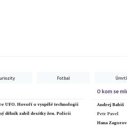
uriozity
Fotbal
Úmrtí
O kom se mlu
íce UFO. Hovoří o vyspělé technologii
Andrej Babiš
 dělník zabil desítky žen. Policii
Petr Pavel
Hana Zagorov