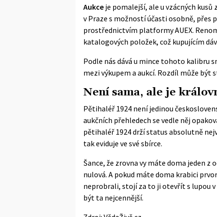
Aukce
je pomalejší, ale u vzácných kusů 
v Praze s možností účasti osobně, přes 
prostřednictvím platformy AUEX. Renom
katalogových položek, což kupujícím dává 
Podle nás dává u mince tohoto kalibru sm
mezi výkupem a aukcí. Rozdíl může být st
Není sama, ale je králo
Pětihaléř 1924 není jedinou českoslovens
aukčních přehledech se vedle něj opakov
pětihaléř 1924 drží status absolutně ne
tak eviduje ve své sbírce.
Šance, že zrovna vy máte doma jeden z od
nulová. A pokud máte doma krabici prvor
neprobrali, stojí za to ji otevřít s lup
být ta nejcennější.
Zdroj:
VědaŽivě.cz