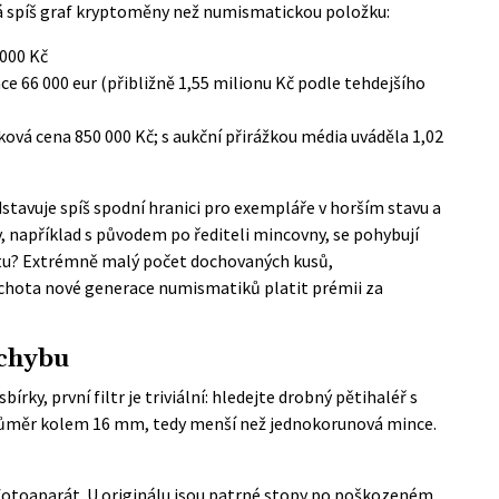
á spíš graf kryptoměny než numismatickou položku:
 000 Kč
ace 66 000 eur (přibližně 1,55 milionu Kč podle tehdejšího
ová cena 850 000 Kč; s aukční přirážkou
média uváděla 1,02
dstavuje spíš spodní hranici pro exempláře v horším stavu a
, například s původem po řediteli mincovny, se pohybují
stu? Extrémně malý počet dochovaných kusů,
ochota nové generace numismatiků platit prémii za
 chybu
rky, první filtr je triviální: hledejte drobný pětihaléř s
růměr kolem 16 mm, tedy menší než jednokorunová mince.
.
 fotoaparát. U originálu jsou patrné stopy po poškozeném