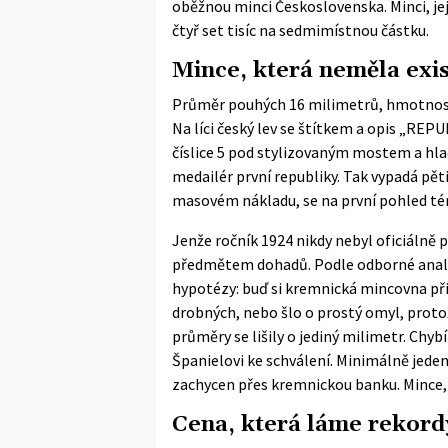
oběžnou minci Československa. Minci, jej
čtyř set tisíc na sedmimístnou částku.
Mince, která neměla exi
Průměr pouhých 16 milimetrů, hmotnost 
Na líci český lev se štítkem a opis „R
číslice 5 pod stylizovaným mostem a hla
medailér první republiky. Tak vypadá pět
masovém nákladu, se na první pohled tém
Jenže ročník 1924 nikdy nebyl oficiálně
předmětem dohadů. Podle odborné analýz
hypotézy: buď si kremnická mincovna připr
drobných, nebo šlo o prostý omyl, protož
průměry se lišily o jediný milimetr. Chy
Španielovi ke schválení. Minimálně jede
zachycen přes kremnickou banku. Mince, k
Cena, která láme rekord