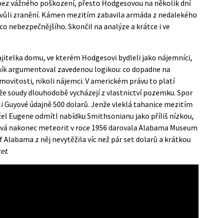
 bez vážného poškození, přesto Hodgesovou na několik dní
ž kvůli zranění. Kámen mezitím zabavila armáda z nedalekého
co nebezpečnějšího. Skončil na analýze a krátce i ve
majitelka domu, ve kterém Hodgesovi bydleli jako nájemníci,
ávník argumentoval zavedenou logikou: co dopadne na
ovitosti, nikoli nájemci. V americkém právu to platí
že soudy dlouhodobě vycházejí z vlastnictví pozemku. Spor
 Guyové údajně 500 dolarů. Jenže vleklá tahanice mezitím
el Eugene odmítl nabídku Smithsonianu jako příliš nízkou,
sová nakonec meteorit v roce 1956 darovala Alabama Museum
of Alabama
z něj nevytěžila víc než pár set dolarů a krátkou
ret
.