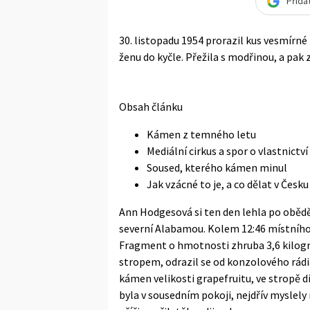
Přida
30. listopadu 1954 prorazil kus vesmírné
ženu do kyčle. Přežila s modřinou, a pak
Obsah článku
Kámen z temného letu
Mediální cirkus a spor o vlastnictví
Soused, kterého kámen minul
Jak vzácné to je, a co dělat v Česku
Ann Hodgesová si ten den lehla po obědě
severní Alabamou. Kolem 12:46 místního č
Fragment o hmotnosti zhruba 3,6 kilogra
stropem, odrazil se od konzolového rádi
kámen velikosti grapefruitu, ve stropě d
byla v sousedním pokoji, nejdřív myslely n