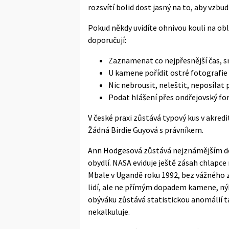
rozsvítí bolid dost jasný na to, aby vzbud
Pokud někdy uvidíte ohnivou kouli na ob
doporučují:
Zaznamenat co nejpřesnější čas, sm
U kamene pořídit ostré fotografie 
Nic nebrousit, neleštit, neposílat
Podat hlášení přes ondřejovský f
V české praxi zůstává typový kus v akred
Žádná Birdie Guyová s právníkem.
Ann Hodgesová zůstává nejznámějším d
obydlí. NASA eviduje ještě zásah chla
Mbale v Ugandě roku 1992, bez vážného zr
lidí, ale ne přímým dopadem kamene, nýb
obýváku zůstává statistickou anomálií t
nekalkuluje.