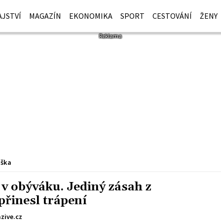
JSTVÍ
MAGAZÍN
EKONOMIKA
SPORT
CESTOVÁNÍ
ŽENY
iška
o v obýváku. Jediný zásah z
přinesl trápení
zive.cz