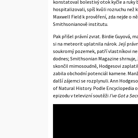
konstatoval bolestivý otok kyčle a ruky
hospitalizovali, spíš kvůli rozruchu ne
Maxwell Field k prověření, zda nejde o ně
Smithsonianově institutu.
Pak přišel právní zvrat. Birdie Guyová, 
si na meteorit uplatnila nárok. Její pr
soukromý pozemek, patří vlastníkovi nem
dodnes;
Smithsonian Magazine
shrnuje, 
skončil mimosoudně, Hodgesovi zaplatili
zabila obchodní potenciál kamene. Manž
další zájemci se rozplynuli. Ann Hodge
of Natural History. Podle
Encyclopedia 
epizodu v televizní soutěži
I’ve Got a Sec