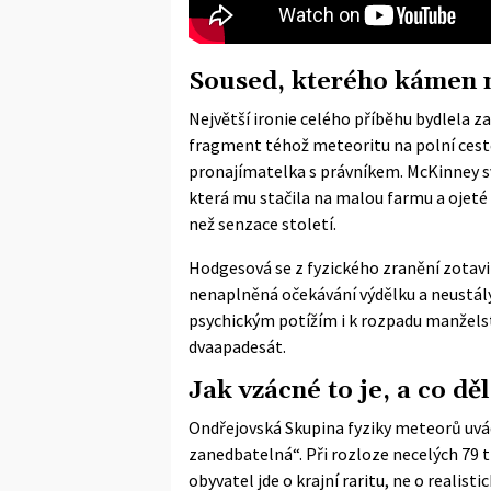
Soused, kterého kámen 
Největší ironie celého příběhu bydlela z
fragment téhož meteoritu na polní cestě
pronajímatelka s právníkem. McKinney sv
která mu stačila na malou farmu a ojeté 
než senzace století.
Hodgesová se z fyzického zranění zotavil
nenaplněná očekávání výdělku a neustálý z
psychickým potížím i k rozpadu manželst
dvaapadesát.
Jak vzácné to je, a co dě
Ondřejovská
Skupina fyziky meteorů
uvá
zanedbatelná“. Při rozloze necelých 79 t
obyvatel jde o krajní raritu, ne o realis