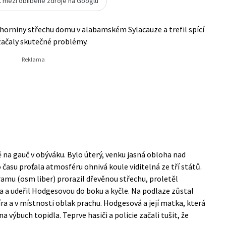
t mezi oblíbené zdroje na Googlu
 horniny střechu domu v alabamském Sylacauze a trefil spící
 začaly skutečné problémy.
 na gauč v obýváku. Bylo úterý, venku jasná obloha nad
asu proťala atmosféru ohnivá koule viditelná ze tří států.
mu (osm liber) prorazil dřevěnou střechu, proletěl
a a udeřil Hodgesovou do boku a kyčle. Na podlaze zůstal
íra a v místnosti oblak prachu. Hodgesová a její matka, která
a výbuch topidla. Teprve hasiči a policie začali tušit, že