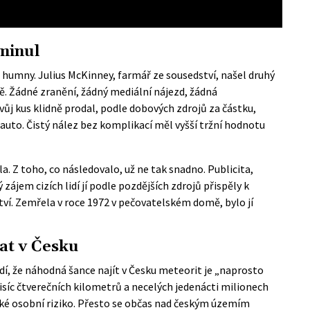
minul
a humny. Julius McKinney, farmář ze sousedství, našel druhý
. Žádné zranění, žádný mediální nájezd, žádná
ůj kus klidně prodal, podle dobových zdrojů za částku,
auto. Čistý nález bez komplikací měl vyšší tržní hodnotu
a. Z toho, co následovalo, už ne tak snadno. Publicita,
ájem cizích lidí jí podle pozdějších zdrojů přispěly k
ví. Zemřela v roce 1972 v pečovatelském domě, bylo jí
lat v Česku
dí, že náhodná šance najít v Česku meteorit je „naprosto
isíc čtverečních kilometrů a necelých jedenácti milionech
tické osobní riziko. Přesto se občas nad českým územím