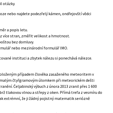
il otázky.
loze nebo najdete podezřelý kámen, ondřejovští vědci
ěr a popis letu.
z více stran, změřit velikost a hmotnost.
 poštou bez domluvy.
ormulář nebo mezinárodní formulář
IMO
.
itované instituci a zbytek nálezu si ponechává nálezce.
oloženým případem člověka zasaženého meteoritem v
pce malým čtyřgramovým úlomkem při meteorickém dešti
anění. Čeljabinský výbuch z února 2013 zranil přes 1 600
rž tlakovou vlnou a střepy z oken. Přímá trefa z vesmíru do
ak extrémní, že ji žádný pojistný matematik seriózně