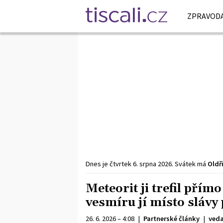
ZPRAVODA
Dnes je
čtvrtek
6. srpna
2026
.
Svátek má
Oldř
Meteorit ji trefil přím
vesmíru jí místo slávy 
26. 6. 2026 – 4:08
|
Partnerské články
|
veda