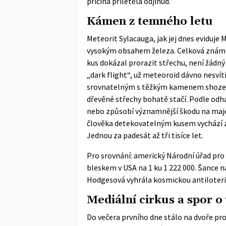
příčina přiletěla odjinud.
Kámen z temného letu
Meteorit Sylacauga, jak jej dnes eviduje
M
vysokým obsahem železa. Celková známá 
kus dokázal prorazit střechu, není žádný s
„dark flight“, už meteoroid dávno nesví
srovnatelným s těžkým kamenem shozeným
dřevěné střechy bohatě stačí. Podle
odh
nebo způsobí významnější škodu na maje
člověka detekovatelným kusem vychází z
Jednou za padesát až tři tisíce let.
Pro srovnání: americký Národní úřad pr
bleskem v USA na 1 ku 1 222 000. Šance n
Hodgesová vyhrála kosmickou antiloterií
Mediální cirkus a spor o 
Do večera prvního dne stálo na dvoře pr