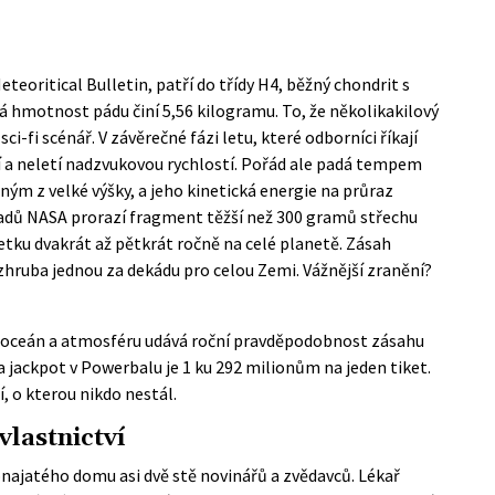
eteoritical Bulletin
, patří do třídy H4, běžný chondrit s
hmotnost pádu činí 5,56 kilogramu. To, že několikakilový
ci-fi scénář. V závěrečné fázi letu, které odborníci říkají
tí a neletí nadzvukovou rychlostí. Pořád ale padá tempem
 z velké výšky, a jeho kinetická energie na průraz
adů NASA
prorazí fragment těžší než 300 gramů střechu
tku dvakrát až pětkrát ročně na celé planetě. Zásah
hruba jednou za dekádu pro celou Zemi. Vážnější zranění?
o oceán a atmosféru udává roční pravděpodobnost zásahu
a jackpot v Powerbalu je 1 ku 292 milionům na jeden tiket.
, o kterou nikdo nestál.
vlastnictví
onajatého domu asi dvě stě novinářů a zvědavců. Lékař