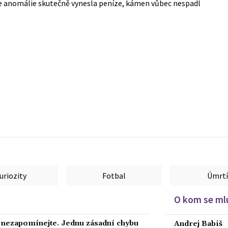
le anomálie skutečně vynesla peníze, kámen vůbec nespadl
uriozity
Fotbal
Úmrtí
O kom se mlu
a nezapomínejte. Jednu zásadní chybu
Andrej Babiš