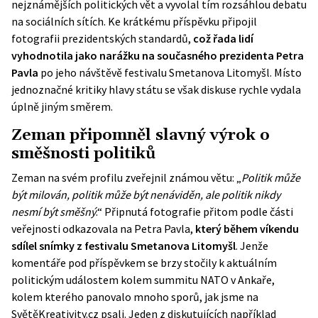
nejznámějších politických vět a vyvolal tím rozsáhlou debatu
na sociálních sítích. Ke krátkému příspěvku připojil
fotografii prezidentských standardů,
což řada lidí
vyhodnotila jako narážku na současného prezidenta Petra
Pavla
po jeho návštěvě festivalu Smetanova Litomyšl. Místo
jednoznačné kritiky hlavy státu se však diskuse rychle vydala
úplně jiným směrem.
Zeman připomněl slavný výrok o
směšnosti politiků
Zeman na svém profilu zveřejnil známou větu: „
Politik může
být milován, politik může být nenáviděn, ale politik nikdy
nesmí být směšný
.“ Připnutá fotografie přitom podle části
veřejnosti odkazovala na Petra Pavla,
který během víkendu
sdílel snímky z festivalu Smetanova Litomyšl
. Jenže
komentáře pod příspěvkem se brzy stočily k aktuálním
politickým událostem kolem
summitu NATO
v Ankaře,
kolem kterého panovalo mnoho sporů, jak jsme na
SvětěKreativity.cz psali. Jeden z diskutujících například