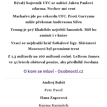
Bývalý bojovník UFC se nabízí Jakeu Paulovi
zdarma. Nechce ani cent
Machačev jde po rekordu UFC. Proti Garrymu
může překonat Andersona Silvu
Trump je prý Khabibův největší fanoušek. Měl ho
zmínit i v knize
Vrací se nejdražší hráč fotbalové ligy. Slávistovi
Mosesovi byl prominut trest
Z 1,3 miliardy na 100 milionů ročně. LeBron James
ve 41 letech obětoval peníze, aby předběhl Jordana
O kom se mluví - Osobnosti.cz
Andrej Babiš
Petr Pavel
Hana Zagorová
Kazma Kazmitch