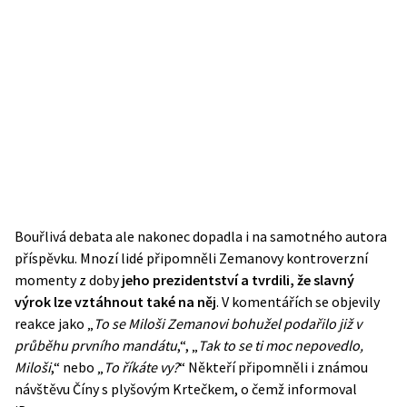
Bouřlivá debata ale nakonec dopadla i na samotného autora
příspěvku. Mnozí lidé připomněli Zemanovy kontroverzní
momenty z doby
jeho prezidentství a tvrdili, že slavný
výrok lze vztáhnout také na něj
. V komentářích se objevily
reakce jako „
To se Miloši Zemanovi bohužel podařilo již v
průběhu prvního mandátu
,“, „
Tak to se ti moc nepovedlo,
Miloši
,“ nebo „
To říkáte vy?
“ Někteří připomněli i známou
návštěvu Číny s plyšovým Krtečkem, o čemž informoval