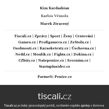
Kim Kardashian
Karlos Vémola
Marek Ztracený
Tiscali.cz
|
Zprávy
|
Sport
|
Ženy
|
Cestování
|
Games.cz
|
Profigamers.cz
|
ZeStolu.cz
|
Osobnosti.cz
|
Karaoketexty.cz
|
Úschovna.cz
|
Nedd.cz
|
Moulík.cz
|
Fights.cz
|
Dokina.cz
|
CZhity.cz
|
Našepeníze.cz
|
Srovnám.cz
|
StartupInsider.cz
Partneři:
Peníze.cz
Tiscali.cz
je český zpravodajský portál, na kterém najdete
zprávy
z domova