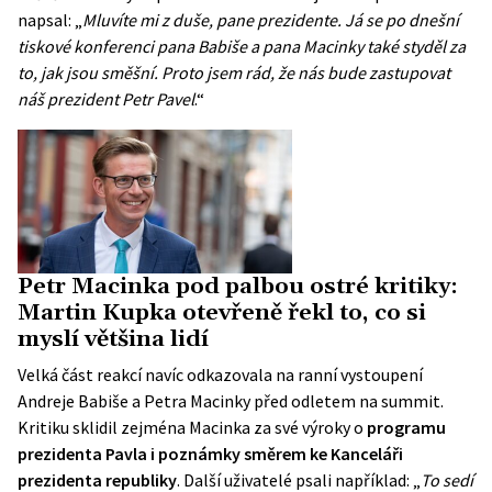
napsal: „
Mluvíte mi z duše, pane prezidente. Já se po dnešní
tiskové konferenci pana Babiše a pana Macinky také styděl za
to, jak jsou směšní. Proto jsem rád, že nás bude zastupovat
náš prezident Petr Pavel
.“
Petr Macinka pod palbou ostré kritiky:
Martin Kupka otevřeně řekl to, co si
myslí většina lidí
Velká část reakcí navíc odkazovala na ranní vystoupení
Andreje Babiše a Petra Macinky před odletem na summit.
Kritiku sklidil zejména Macinka za své výroky o
programu
prezidenta Pavla i poznámky směrem ke Kanceláři
prezidenta republiky
. Další uživatelé psali například: „
To sedí