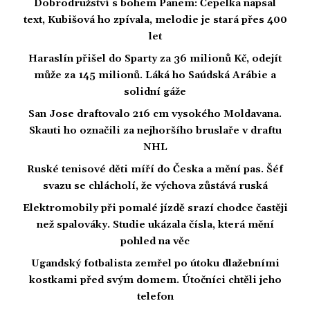
Dobrodružství s bohem Panem: Čepelka napsal
text, Kubišová ho zpívala, melodie je stará přes 400
let
Haraslín přišel do Sparty za 36 milionů Kč, odejít
může za 145 milionů. Láká ho Saúdská Arábie a
solidní gáže
San Jose draftovalo 216 cm vysokého Moldavana.
Skauti ho označili za nejhoršího bruslaře v draftu
NHL
Ruské tenisové děti míří do Česka a mění pas. Šéf
svazu se chlácholí, že výchova zůstává ruská
Elektromobily při pomalé jízdě srazí chodce častěji
než spalováky. Studie ukázala čísla, která mění
pohled na věc
Ugandský fotbalista zemřel po útoku dlažebními
kostkami před svým domem. Útočníci chtěli jeho
telefon