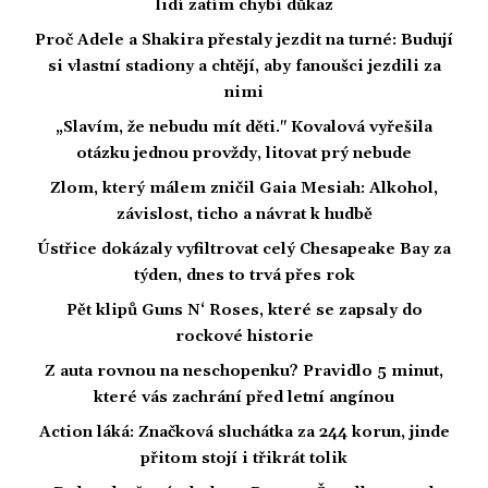
lidí zatím chybí důkaz
Proč Adele a Shakira přestaly jezdit na turné: Budují
si vlastní stadiony a chtějí, aby fanoušci jezdili za
nimi
„Slavím, že nebudu mít děti." Kovalová vyřešila
otázku jednou provždy, litovat prý nebude
Zlom, který málem zničil Gaia Mesiah: Alkohol,
závislost, ticho a návrat k hudbě
Ústřice dokázaly vyfiltrovat celý Chesapeake Bay za
týden, dnes to trvá přes rok
Pět klipů Guns N‘ Roses, které se zapsaly do
rockové historie
Z auta rovnou na neschopenku? Pravidlo 5 minut,
které vás zachrání před letní angínou
Action láká: Značková sluchátka za 244 korun, jinde
přitom stojí i třikrát tolik