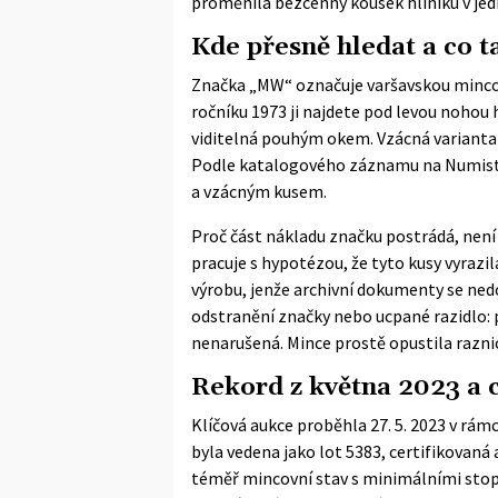
proměnila bezcenný kousek hliníku v jed
Kde přesně hledat a co t
Značka „MW“ označuje varšavskou minco
ročníku 1973 ji najdete pod levou nohou 
viditelná pouhým okem. Vzácná varianta 
Podle katalogového záznamu na
Numis
a vzácným kusem.
Proč část nákladu značku postrádá, není
pracuje s hypotézou, že tyto kusy vyrazi
výrobu, jenže archivní dokumenty se nedo
odstranění značky nebo ucpané razidlo: 
nenarušená. Mince prostě opustila raznic
Rekord z května 2023 a 
Klíčová aukce proběhla 27. 5. 2023 v rám
byla vedena jako lot 5383, certifikovan
téměř mincovní stav s minimálními stopa