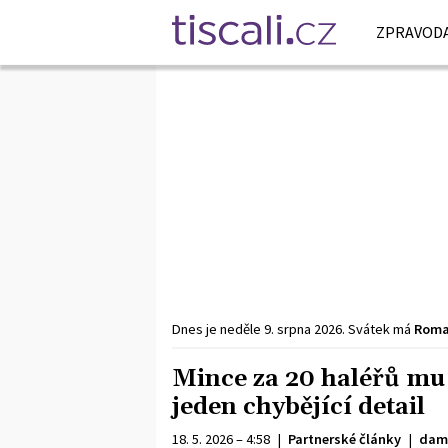
ZPRAVODA
Dnes je
neděle
9. srpna
2026
.
Svátek má
Rom
Mince za 20 haléřů mu 
jeden chybějící detail
18. 5. 2026 – 4:58
|
Partnerské články
|
dam