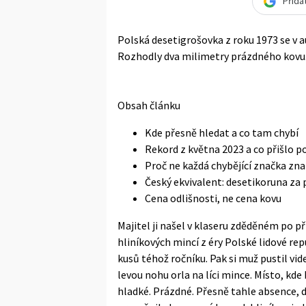
Přida
Polská desetigrošovka z roku 1973 se v au
Rozhodly dva milimetry prázdného kovu
Obsah článku
Kde přesně hledat a co tam chybí
Rekord z května 2023 a co přišlo 
Proč ne každá chybějící značka z
Český ekvivalent: desetikoruna za 
Cena odlišnosti, ne cena kovu
Majitel ji našel v klaseru zděděném po p
hliníkových mincí z éry Polské lidové re
kusů téhož ročníku. Pak si muž pustil vi
levou nohu orla na líci mince. Místo, k
hladké. Prázdné. Přesně tahle absence, 