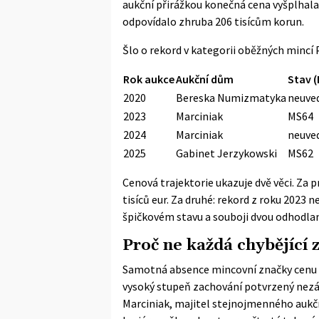
aukční přirážkou konečná cena vyšplhala 
odpovídalo zhruba 206 tisícům korun.
Šlo o rekord v kategorii oběžných mincí P
Rok aukce
Aukční dům
Stav 
2020
Bereska Numizmatyka
neuve
2023
Marciniak
MS64
2024
Marciniak
neuve
2025
Gabinet Jerzykowski
MS62
Cenová trajektorie ukazuje dvě věci. Za 
tisíců eur. Za druhé: rekord z roku 2023
špičkovém stavu a souboji dvou odhodlaný
Proč ne každá chybějící
Samotná absence mincovní značky cenu ne
vysoký stupeň zachování potvrzený nezá
Marciniak, majitel stejnojmenného aukč