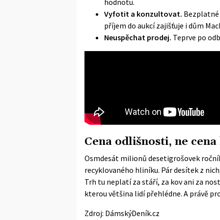
hodnotu.
Vyfotit a konzultovat.
Bezplatné 
příjem do aukcí zajišťuje i dům Mac
Neuspěchat prodej.
Teprve po odb
Cena odlišnosti, ne cena
Osmdesát milionů desetigrošovek roční
recyklovaného hliníku. Pár desítek z nich
Trh tu neplatí za stáří, za kov ani za no
kterou většina lidí přehlédne. A právě pro
Zdroj:
DámskýDeník.cz