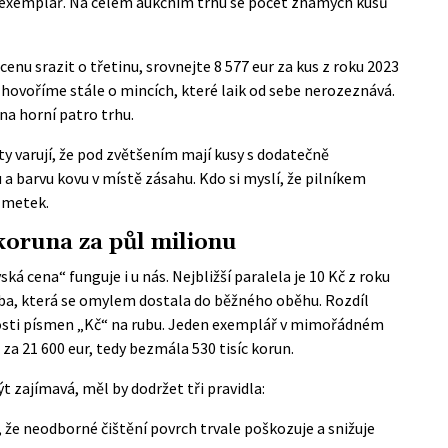
ý exemplář. Na celém aukčním trhu se počet známých kusů
nu srazit o třetinu, srovnejte 8 577 eur za kus z roku 2023
 to hovoříme stále o mincích, které laik od sebe nerozeznává.
na horní patro trhu.
ty varují, že pod zvětšením mají kusy s dodatečně
a barvu kovu v místě zásahu. Kdo si myslí, že pilníkem
 zmetek.
koruna za půl milionu
á cena“ funguje i u nás. Nejbližší paralela je 10 Kč z roku
žba, která se omylem dostala do běžného oběhu. Rozdíl
ikosti písmen „Kč“ na rubu. Jeden exemplář v mimořádném
za 21 600 eur, tedy bezmála 530 tisíc korun.
 zajímavá, měl by dodržet tři pravidla:
že neodborné čištění povrch trvale poškozuje a snižuje