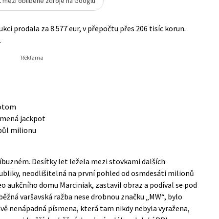
t mezi oblíbené zdroje na Googlu
kci prodala za 8 577 eur, v přepočtu přes 206 tisíc korun.
.
potom
namená jackpot
půl milionu
říbuzném. Desítky let ležela mezi stovkami dalších
publiky, neodlišitelná na první pohled od osmdesáti milionů
deo aukčního domu Marciniak, zastavil obraz a podíval se pod
de běžná varšavská ražba nese drobnou značku „MW“, bylo
dvě nenápadná písmena, která tam nikdy nebyla vyražena,