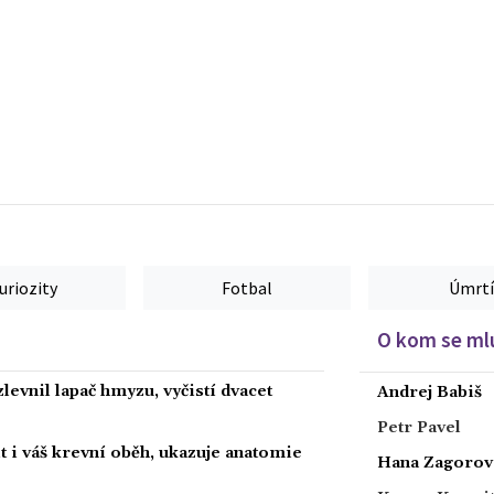
uriozity
Fotbal
Úmrtí
O kom se mlu
levnil lapač hmyzu, vyčistí dvacet
Andrej Babiš
Petr Pavel
 i váš krevní oběh, ukazuje anatomie
Hana Zagorov