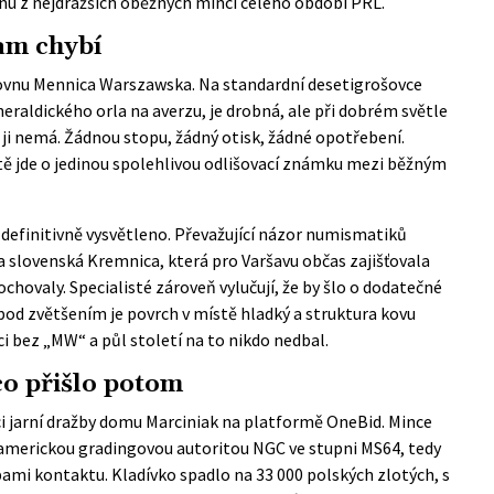
nu z nejdražších oběžných mincí celého období PRL.
am chybí
vnu Mennica Warszawska. Na standardní desetigrošovce
heraldického orla na averzu, je drobná, ale při dobrém světle
ji nemá. Žádnou stopu, žádný otisk, žádné opotřebení.
tě
jde o jedinou spolehlivou odlišovací známku mezi běžným
 definitivně vysvětleno. Převažující názor numismatiků
la slovenská Kremnica, která pro Varšavu občas zajišťovala
chovaly. Specialisté zároveň vylučují, že by šlo o dodatečné
pod zvětšením je povrch v místě hladký a struktura kovu
i bez „MW“ a půl století na to nikdo nedbal.
co přišlo potom
ci
jarní dražby domu Marciniak
na platformě OneBid. Mince
á americkou gradingovou autoritou NGC ve stupni MS64, tedy
mi kontaktu. Kladívko spadlo na 33 000 polských zlotých, s