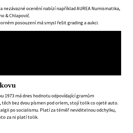
a nezávazné ocenění nabízí například
AUREA Numismatika
,
ho & Chlapovič.
orném posouzení má smysl řešit grading a aukci.
 kovu
ku 1973 má dnes hodnotu odpovídající gramům
, těch bez dvou písmen pod orlem, stojí tolik co ojeté auto.
stalgii po socialismu. Platí za téměř neviditelnou odchylku,
to za ni platí tolik.