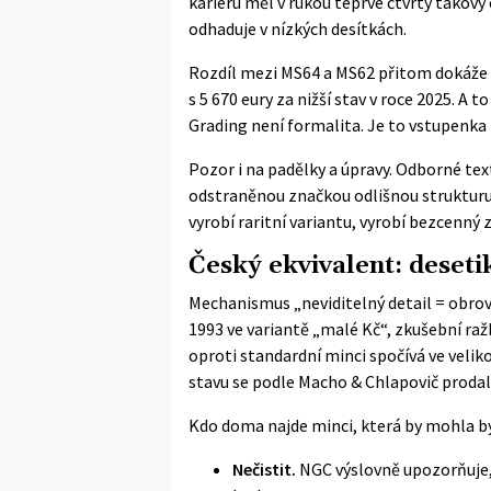
kariéru měl v rukou teprve čtvrtý takov
odhaduje v nízkých desítkách.
Rozdíl mezi MS64 a MS62 přitom dokáže ce
s 5 670 eury za nižší stav v roce 2025. A
Grading není formalita. Je to vstupenka 
Pozor i na padělky a úpravy. Odborné tex
odstraněnou značkou odlišnou strukturu 
vyrobí raritní variantu, vyrobí bezcenný
Český ekvivalent: deseti
Mechanismus „neviditelný detail = obrovsk
1993 ve variantě „malé Kč“, zkušební ra
oproti standardní minci spočívá ve vel
stavu se podle
Macho & Chlapovič
prodal 
Kdo doma najde minci, která by mohla být
Nečistit.
NGC výslovně upozorňuje, 