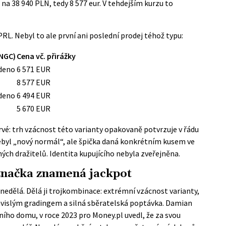
na 38 940 PLN, tedy 8 577 eur. V tehdejším kurzu to
RL. Nebyl to ale první ani poslední prodej téhož typu:
(NGC)
Cena vč. přirážky
deno
6 571 EUR
8 577 EUR
deno
6 494 EUR
5 670 EUR
prvé: trh vzácnost této varianty opakovaně potvrzuje v řádu
 nebyl „nový normál“, ale špička daná konkrétním kusem ve
ch dražitelů. Identita kupujícího nebyla zveřejněna.
 značka znamená jackpot
dělá. Dělá ji trojkombinace: extrémní vzácnost varianty,
vislým gradingem a silná sběratelská poptávka. Damian
ního domu, v roce 2023 pro
Money.pl
uvedl, že za svou