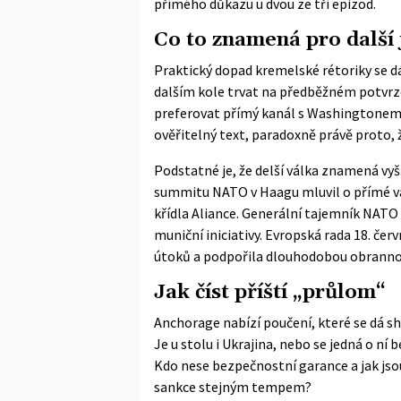
přímého důkazu u dvou ze tří epizod.
Co to znamená pro další
Praktický dopad kremelské rétoriky se 
dalším kole trvat na předběžném potvrze
preferovat přímý kanál s Washingtonem a
ověřitelný text, paradoxně právě proto, 
Podstatné je, že delší válka znamená vyš
summitu NATO v Haagu mluvil o přímé v
křídla Aliance. Generální tajemník NATO
muniční iniciativy.
Evropská rada
18. čer
útoků a podpořila dlouhodobou obranno
Jak číst příští „průlom“
Anchorage nabízí poučení, které se dá sh
Je u stolu i Ukrajina, nebo se jedná o ní
Kdo nese bezpečnostní garance a jak jso
sankce stejným tempem?