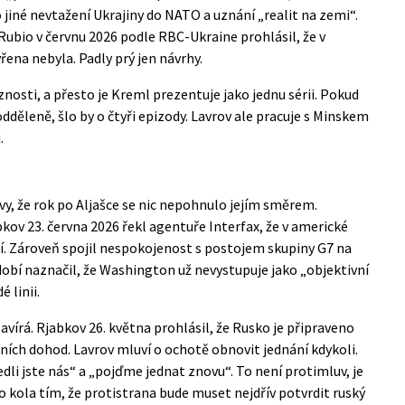
jiné nevtažení Ukrajiny do NATO a uznání „realit na zemi“.
Rubio v červnu 2026 podle RBC-Ukraine prohlásil, že v
ena nebyla. Padly prý jen návrhy.
nosti, a přesto je Kreml prezentuje jako jednu sérii. Pokud
odděleně, šlo by o čtyři epizody. Lavrov ale pracuje s Minskem
.
y, že rok po Aljašce se nic nepohnulo jejím směrem.
ov 23. června 2026 řekl agentuře Interfax, že v americké
ní. Zároveň spojil nespokojenost s postojem skupiny G7 na
obí naznačil, že Washington už nevystupuje jako „objektivní
 linii.
avírá. Rjabkov 26. května prohlásil, že Rusko je připraveno
ích dohod. Lavrov mluví o ochotě obnovit jednání kdykoli.
dli jste nás“ a „pojďme jednat znovu“. To není protimluv, je
ho kola tím, že protistrana bude muset nejdřív potvrdit ruský