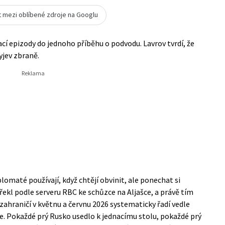
t mezi oblíbené zdroje na Googlu
ací epizody do jednoho příběhu o podvodu. Lavrov tvrdí, že
yjev zbraně.
plomaté používají, když chtějí obvinit, ale ponechat si
 řekl podle serveru RBC ke schůzce na Aljašce, a právě tím
 zahraničí v květnu a červnu 2026 systematicky řadí vedle
ge. Pokaždé prý Rusko usedlo k jednacímu stolu, pokaždé prý