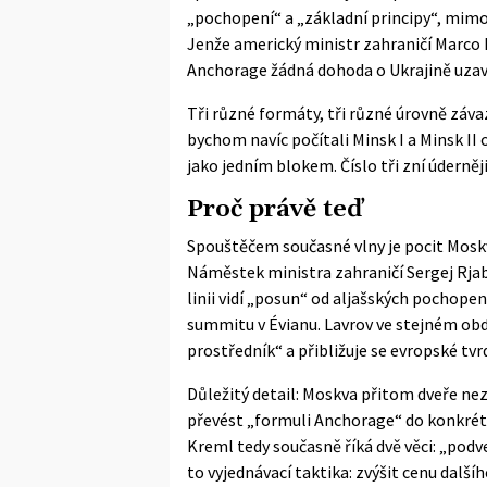
„pochopení“ a „základní principy“, mimo 
Jenže americký ministr zahraničí Marco 
Anchorage žádná dohoda o Ukrajině uzavř
Tři různé formáty, tři různé úrovně závaz
bychom navíc počítali Minsk I a Minsk II 
jako jedním blokem. Číslo tři zní úderněji
Proč právě teď
Spouštěčem současné vlny je pocit Moskv
Náměstek ministra zahraničí Sergej Rjabk
linii vidí „posun“ od aljašských pochope
summitu v Évianu. Lavrov ve stejném obd
prostředník“ a přibližuje se evropské tvrdé
Důležitý detail: Moskva přitom dveře nez
převést „formuli Anchorage“ do konkrétn
Kreml tedy současně říká dvě věci: „podve
to vyjednávací taktika: zvýšit cenu další