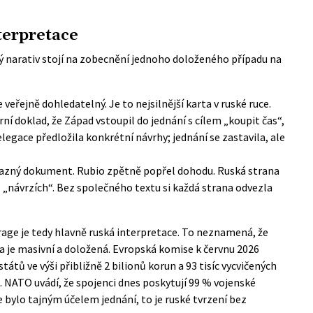
nterpretace
ký narativ stojí na zobecnění jednoho doloženého případu na
 veřejně dohledatelný. Je to nejsilnější karta v ruské ruce.
í doklad, že Západ vstoupil do jednání s cílem „koupit čas“,
legace předložila konkrétní návrhy; jednání se zastavila, ale
vazný dokument. Rubio zpětně popřel dohodu. Ruská strana
 „návrzích“. Bez společného textu si každá strana odvezla
age je tedy hlavně ruská interpretace. To neznamená, že
a je masivní a doložená. Evropská komise k červnu 2026
átů ve výši přibližně 2 bilionů korun a 93 tisíc vycvičených
.
NATO
uvádí, že spojenci dnes poskytují 99 % vojenské
e bylo tajným účelem jednání, to je ruské tvrzení bez