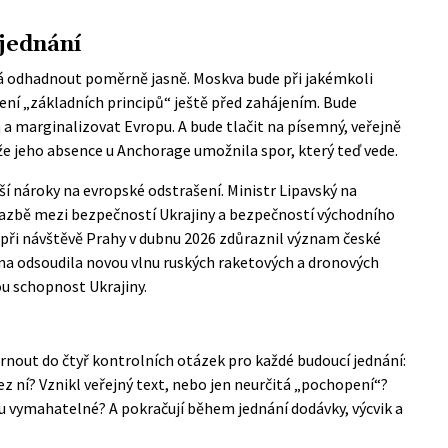
 jednání
dá odhadnout poměrně jasně. Moskva bude při jakémkoli
ní „základních principů“ ještě před zahájením. Bude
 marginalizovat Evropu. A bude tlačit na písemný, veřejně
že jeho absence u Anchorage umožnila spor, který teď vede.
ší nároky na evropské odstrašení. Ministr Lipavský na
azbě mezi bezpečností Ukrajiny a bezpečností východního
 při návštěvě Prahy v dubnu 2026 zdůraznil význam české
vna odsoudila novou vlnu ruských raketových a dronových
u schopnost Ukrajiny.
rnout do čtyř kontrolních otázek pro každé budoucí jednání:
 bez ní? Vznikl veřejný text, nebo jen neurčitá „pochopení“?
u vymahatelné? A pokračují během jednání dodávky, výcvik a