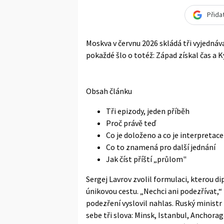
Přida
Moskva v červnu 2026 skládá tři vyjednáv
pokaždé šlo o totéž: Západ získal čas a K
Obsah článku
Tři epizody, jeden příběh
Proč právě teď
Co je doloženo a co je interpretace
Co to znamená pro další jednání
Jak číst příští „průlom"
Sergej Lavrov zvolil formulaci, kterou di
únikovou cestu. „Nechci ani podezřívat,“
podezření vyslovil nahlas. Ruský ministr
sebe tři slova: Minsk, Istanbul, Anchora