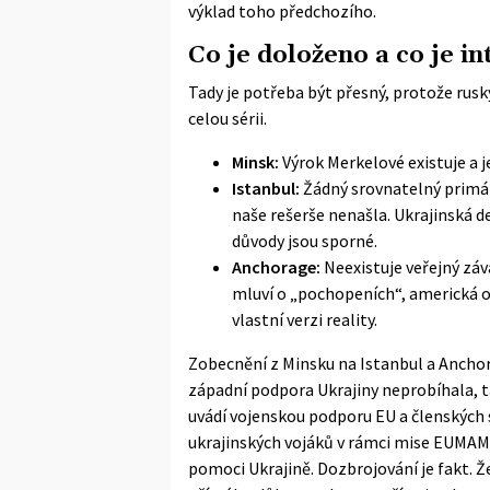
výklad toho předchozího.
Co je doloženo a co je i
Tady je potřeba být přesný, protože rus
celou sérii.
Minsk:
Výrok Merkelové existuje a je
Istanbul:
Žádný srovnatelný primárn
naše rešerše nenašla. Ukrajinská de
důvody jsou sporné.
Anchorage:
Neexistuje veřejný zá
mluví o „pochopeních“, americká o
vlastní verzi reality.
Zobecnění z Minsku na Istanbul a Anchor
západní podpora Ukrajiny neprobíhala, t
uvádí vojenskou podporu EU a členských st
ukrajinských vojáků v rámci mise EUMAM
pomoci Ukrajině. Dozbrojování je fakt. Ž