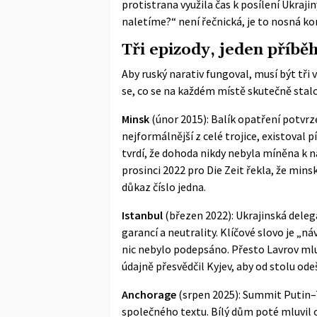
protistrana využila čas k posílení Ukraji
naletíme?“ není řečnická, je to nosná kon
Tři epizody, jeden příbě
Aby ruský narativ fungoval, musí být tři
se, co se na každém místě skutečně stalo
Minsk
(únor 2015): Balík opatření potvr
nejformálnější z celé trojice, existoval
tvrdí, že dohoda nikdy nebyla míněna k n
prosinci 2022 pro Die Zeit řekla, že mins
důkaz číslo jedna.
Istanbul
(březen 2022): Ukrajinská deleg
garancí a neutrality. Klíčové slovo je „ná
nic nebylo podepsáno. Přesto Lavrov ml
údajně přesvědčil Kyjev, aby od stolu ode
Anchorage
(srpen 2025): Summit Putin–
společného textu. Bílý dům poté mluvil o