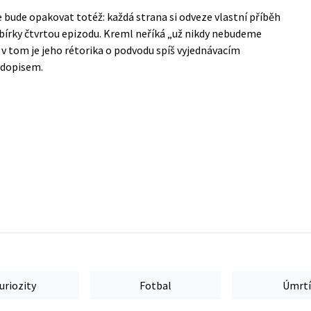
 bude opakovat totéž: každá strana si odveze vlastní příběh
sbírky čtvrtou epizodu. Kreml neříká „už nikdy nebudeme
ě v tom je jeho rétorika o podvodu spíš vyjednávacím
 dopisem.
uriozity
Fotbal
Úmrtí