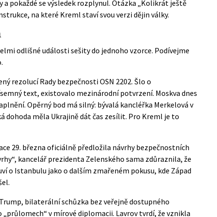
ny a pokaždé se výsledek rozplynul. Otázka „Kolikrát ještě
strukce, na které Kreml staví svou verzi dějin války.
h
 velmi odlišné události sešity do jednoho vzorce. Podívejme
.
zený
rezolucí Rady bezpečnosti OSN 2202
. Šlo o
 písemný text, existovalo mezinárodní potvrzení. Moskva dnes
aplnění. Opěrný bod má silný: bývalá kancléřka Merkelová v
ká dohoda měla Ukrajině dát čas zesílit. Pro Kreml je to
ace 29. března oficiálně předložila návrhy bezpečnostních
vrhy“,
kancelář prezidenta Zelenského
sama zdůraznila, že
uví o Istanbulu jako o dalším zmařeném pokusu, kde Západ
šel.
Trump, bilaterální schůzka bez veřejně dostupného
 „průlomech“ v mírové diplomacii. Lavrov tvrdí, že vznikla