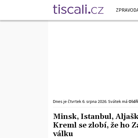
ZPRAVODA
Dnes je
čtvrtek
6. srpna
2026
.
Svátek má
Oldř
Minsk, Istanbul, Aljašk
Kreml se zlobí, že ho 
válku