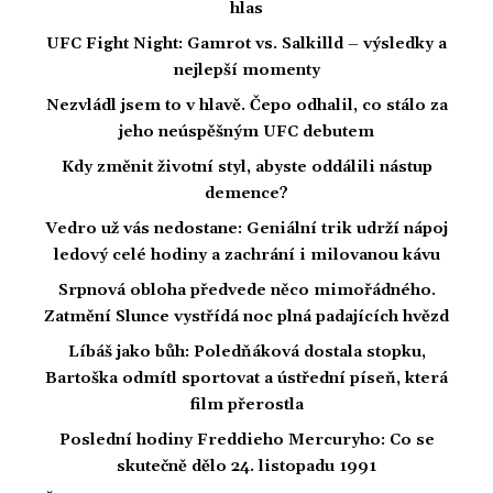
hlas
UFC Fight Night: Gamrot vs. Salkilld – výsledky a
nejlepší momenty
Nezvládl jsem to v hlavě. Čepo odhalil, co stálo za
jeho neúspěšným UFC debutem
Kdy změnit životní styl, abyste oddálili nástup
demence?
Vedro už vás nedostane: Geniální trik udrží nápoj
ledový celé hodiny a zachrání i milovanou kávu
Srpnová obloha předvede něco mimořádného.
Zatmění Slunce vystřídá noc plná padajících hvězd
Líbáš jako bůh: Poledňáková dostala stopku,
Bartoška odmítl sportovat a ústřední píseň, která
film přerostla
Poslední hodiny Freddieho Mercuryho: Co se
skutečně dělo 24. listopadu 1991