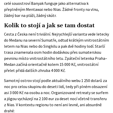
celé souostroví Banyak funguje jako alternativa k
přeplněným Mentawai nebo Nias. Žádné fronty na vlnu,
žádný bar na pláži, žádný skútr.
Kolik to stojí a jak se tam dostat
Cesta z Česka není triviální. Nejrychlejší varianta vede letecky
do Medanu na severní Sumatře, odtud krátkým vnitrostátním
letem na Nias nebo do Singkilu a pak dvě hodiny lodí. Starší
trasa znamenala osm hodin dodávkou přes sumaterskou
pevninu místo vnitrostátního letu. Zpáteční letenka Praha–
Medan začíná orientačně kolem 15 000 Kč, vnitrostátní
přelet přidá dalších zhruba 4 000 Kč.
Samotný ostrov stojí podle aktuálního webu 1 250 dolarů za
noc pro celou skupinu do deseti lidí, tedy při plném obsazení
asi 3 000 Kč na osobu a noc. Organizované retreaty se surfem
a jógou vycházejí na 2 100 eur za deset nocí včetně transferu
z Nias. V kontextu regionu to není ani levné, ani absurdně
drahé: