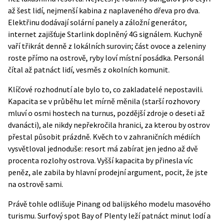
až šest lidí, nejmenší kabina z naplaveného dřeva pro dva.
Elektřinu dodávají solární panely a záložní generátor,
internet zajišťuje Starlink doplněný 4G signálem. Kuchyně
vaří třikrát denně z lokálních surovin; část ovoce a zeleniny
roste přímo na ostrově, ryby loví místní posádka. Personál
čítal až patnáct lidí, vesměs z okolních komunit.
Klíčové rozhodnutí ale bylo to, co zakladatelé nepostavili.
Kapacita se v průběhu let mírně měnila (starší rozhovory
mluví o osmi hostech na turnus, pozdější zdroje o deseti až
dvanácti), ale nikdy nepřekročila hranici, za kterou by ostrov
přestal působit prázdně. Kvěch to v zahraničních médiích
vysvětloval jednoduše: resort má zabírat jen jedno až dvě
procenta rozlohy ostrova. Vyšší kapacita by přinesla víc
peněz, ale zabila by hlavní prodejní argument, pocit, že jste
na ostrově sami.
Právě tohle odlišuje Pinang od balijského modelu masového
turismu. Surfový spot Bay of Plenty leží patnáct minut lodí a