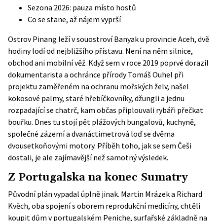
Sezona 2026: pauza místo hostů
Co se stane, až nájem vyprší
Ostrov Pinang leží v souostroví Banyak u provincie Aceh, dvě
hodiny lodí od nejbližšího přístavu. Není na něm silnice,
obchod ani mobilní věž. Když sem v roce 2019 poprvé dorazil
dokumentarista a ochránce přírody Tomáš Ouhel při
projektu zaměřeném na ochranu mořských želv, našel
kokosové palmy, staré hřebíčkovníky, džungli a jednu
rozpadající se chatrč, kam občas připlouvali rybáři přečkat
bouřku. Dnes tu stojí pět plážových bungalovů, kuchyně,
společné zázemí a dvanáctimetrová loď se dvěma
dvousetkoňovými motory. Příběh toho, jak se sem Češi
dostali, je ale zajímavější než samotný výsledek.
Z Portugalska na konec Sumatry
Původní plán vypadal úplně jinak. Martin Mrázek a Richard
Kvěch, oba spojení s oborem reprodukční medicíny, chtěli
koupit dům v portugalském Peniche, surfařské základně na