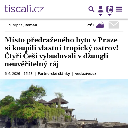
29°C
9. srpna
,
Roman
Místo předraženého bytu v Praze
si koupili vlastní tropický ostrov!
Čtyři Češi vybudovali v džungli
neuvěřitelný ráj
6. 6. 2026 – 15:53
|
Partnerské články
|
vedazive.cz