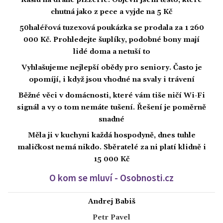
Kašlu na drahé pizzerie. Objevil jsem těsto, které
chutná jako z pece a vyjde na 5 Kč
50haléřová tuzexová poukázka se prodala za 1 260
000 Kč. Prohledejte šuplíky, podobné bony mají
lidé doma a netuší to
Vyhlašujeme nejlepší obědy pro seniory. Často je
opomíjí, i když jsou vhodné na svaly i trávení
Běžné věci v domácnosti, které vám tiše ničí Wi-Fi
signál a vy o tom nemáte tušení. Řešení je poměrně
snadné
Měla ji v kuchyni každá hospodyně, dnes tuhle
maličkost nemá nikdo. Sběratelé za ni platí klidně i
15 000 Kč
O kom se mluví - Osobnosti.cz
Andrej Babiš
Petr Pavel