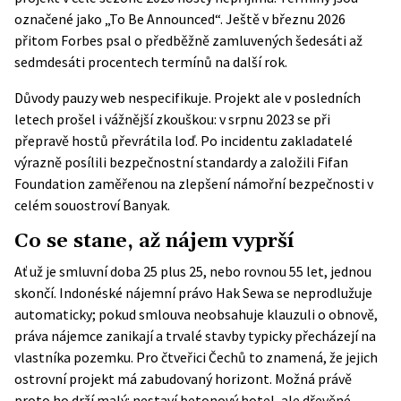
označené jako „To Be Announced“. Ještě v březnu 2026
přitom Forbes psal o předběžně zamluvených šedesáti až
sedmdesáti procentech termínů na další rok.
Důvody pauzy web nespecifikuje. Projekt ale v posledních
letech prošel i vážnější zkouškou: v srpnu 2023 se při
přepravě hostů převrátila loď. Po incidentu zakladatelé
výrazně posílili bezpečnostní standardy a založili Fifan
Foundation zaměřenou na zlepšení námořní bezpečnosti v
celém souostroví Banyak.
Co se stane, až nájem vyprší
Ať už je smluvní doba 25 plus 25, nebo rovnou 55 let, jednou
skončí. Indonéské nájemní právo Hak Sewa se neprodlužuje
automaticky; pokud smlouva neobsahuje klauzuli o obnově,
práva nájemce zanikají a trvalé stavby typicky přecházejí na
vlastníka pozemku. Pro čtveřici Čechů to znamená, že jejich
ostrovní projekt má zabudovaný horizont. Možná právě
proto ho drží malý: nestaví betonový hotel, ale dřevěné