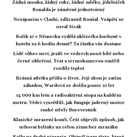
Žádná mouka, žádný cukr, žádné mléko, jídelníček
Ronalda je záměrně jednotvárný
Nezápasím v Clashi, zdůraznil Roušal. Vzápětí se
ozval Sivák
Kolik si v Německu vydělá uklízečka kuchyně v
hotelu za 6 hodin denně? Ta částka vás dostane
Lidé vůbec neví, jestli ve vedrech nosit bílé nebo
černé oblečení. Test s termokamerou změřil
rozdíly teplot
Krásná atletka přišla o život. Její skon je zatím
záhadou, Wardová se dožila pouze 21 let
14 000 km letu a radioaktivní stopa na každém
metru. Vědci vysvětlili, jak funguje jaderný motor
ruské střely Burevestnik
Klasické mrazení končí. Češi objevili způsob, jak
uchovat bylinky na celou zimu bez mrazáku