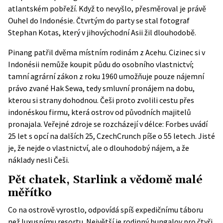
atlantském pobřeží. Když to nevyšlo, přesměroval je právě
Ouhel do Indonésie. Čtvrtým do party se stal fotograf
Stephan Kotas, který v jihovýchodní Asii žil dlouhodobě.
Pinang patřil dvěma místním rodinám z Acehu. Cizinec si v
Indonésii nemůže koupit půdu do osobního vlastnictví;
tamní agrární zákon z roku 1960 umožňuje pouze nájemní
právo zvané Hak Sewa, tedy smluvní pronájem na dobu,
kterou si strany dohodnou. Češi proto zvolili cestu přes
indonéskou firmu, která ostrov od původních majitelů
pronajala. Veřejné zdroje se rozcházejí v délce:
Forbes
uvádí
25 let s opcí na dalších 25,
CzechCrunch
píše o 55 letech. Jisté
je, že nejde o vlastnictví, ale o dlouhodobý nájem, a že
náklady nesli Češi.
Pět chatek, Starlink a vědomě malé
měřítko
Co na ostrově vyrostlo, odpovídá spíš expedičnímu táboru
než luxusnímu resortu. Největší je rodinný bungalov pro čtyři