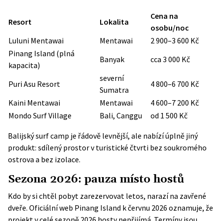
Cena na
Resort
Lokalita
osobu/noc
Luluni Mentawai
Mentawai
2 900–3 600 Kč
Pinang Island (plná
Banyak
cca 3 000 Kč
kapacita)
severní
Puri Asu Resort
4 800–6 700 Kč
Sumatra
Kaini Mentawai
Mentawai
4 600–7 200 Kč
Mondo Surf Village
Bali, Canggu
od 1 500 Kč
Balijský surf camp je řádově levnější, ale nabízí úplně jiný
produkt: sdílený prostor v turistické čtvrti bez soukromého
ostrova a bez izolace.
Sezona 2026: pauza místo hostů
Kdo by si chtěl pobyt zarezervovat letos, narazí na zavřené
dveře. Oficiální web Pinang Island k červnu 2026 oznamuje, že
projekt v celé sezoně 2026 hosty nepřijímá. Termíny jsou