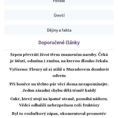
Fotbal
Úmrtí
Dějiny a fakta
Doporučené články
Srpen převrátí život třem znamením naruby. Čeká
je štěstí, odměna i změna, na kterou dlouho čekala
Vyřízeno: Fleury už si stihl s Muradovem domluvit
odvetu
Při bouřce na těchto pár věcí doma nezapomínejte.
Jednu zásadní chybu dělá téměř každý
Cukr, který stojí na špatné straně, pomáhá nádoru.
Vědci odhalili nebezpečnou roli fruktózy
Byl to rozlučkový zápas, okomentoval promotér