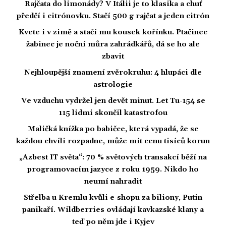
Rajčata do limonády? V Itálii je to klasika a chuť
předčí i citrónovku. Stačí 500 g rajčat a jeden citrón
Kvete i v zimě a stačí mu kousek kořínku. Ptačinec
žabinec je noční můra zahrádkářů, dá se ho ale
zbavit
Nejhloupější znamení zvěrokruhu: 4 hlupáci dle
astrologie
Ve vzduchu vydržel jen devět minut. Let Tu-154 se
115 lidmi skončil katastrofou
Maličká knížka po babičce, která vypadá, že se
každou chvíli rozpadne, může mít cenu tisíců korun
„Azbest IT světa“: 70 % světových transakcí běží na
programovacím jazyce z roku 1959. Nikdo ho
neumí nahradit
Střelba u Kremlu kvůli e-shopu za biliony, Putin
panikaří. Wildberries ovládají kavkazské klany a
teď po něm jde i Kyjev