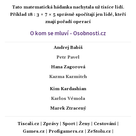
Tato matematická hádanka nachytala už tisíce lidí.
Příklad 18 : 3 + 7 × 5 správně spočítají jen lidé, kteří
znají pořadí operací
O kom se mluví - Osobnosti.cz
Andrej Babiš
Petr Pavel
Hana Zagorová
Kazma Kazmitch
Kim Kardashian
Karlos Vémola
Marek Ztracený
Tiscali.cz
|
Zprávy
|
Sport
|
Ženy
|
Cestování
|
Games.cz
|
Profigamers.cz
|
ZeStolu.cz
|