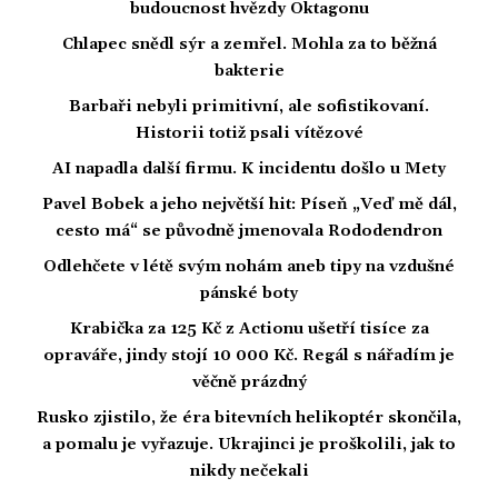
budoucnost hvězdy Oktagonu
Chlapec snědl sýr a zemřel. Mohla za to běžná
bakterie
Barbaři nebyli primitivní, ale sofistikovaní.
Historii totiž psali vítězové
AI napadla další firmu. K incidentu došlo u Mety
Pavel Bobek a jeho největší hit: Píseň „Veď mě dál,
cesto má“ se původně jmenovala Rododendron
Odlehčete v létě svým nohám aneb tipy na vzdušné
pánské boty
Krabička za 125 Kč z Actionu ušetří tisíce za
opraváře, jindy stojí 10 000 Kč. Regál s nářadím je
věčně prázdný
Rusko zjistilo, že éra bitevních helikoptér skončila,
a pomalu je vyřazuje. Ukrajinci je proškolili, jak to
nikdy nečekali