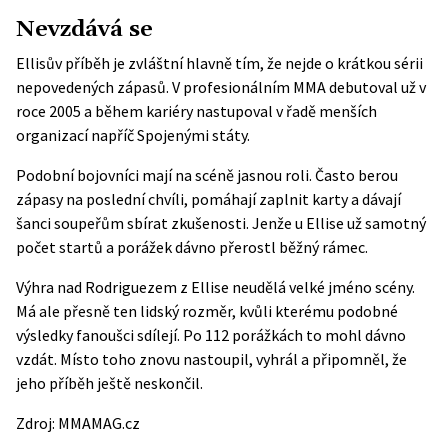
Nevzdává se
Ellisův příběh je zvláštní hlavně tím, že nejde o krátkou sérii
nepovedených zápasů. V profesionálním MMA debutoval už v
roce 2005 a během kariéry nastupoval v řadě menších
organizací napříč Spojenými státy.
Podobní bojovníci mají na scéně jasnou roli. Často berou
zápasy na poslední chvíli, pomáhají zaplnit karty a dávají
šanci soupeřům sbírat zkušenosti. Jenže u Ellise už samotný
počet startů a porážek dávno přerostl běžný rámec.
Výhra nad Rodriguezem z Ellise neudělá velké jméno scény.
Má ale přesně ten lidský rozměr, kvůli kterému podobné
výsledky fanoušci sdílejí. Po 112 porážkách to mohl dávno
vzdát. Místo toho znovu nastoupil, vyhrál a připomněl, že
jeho příběh ještě neskončil.
Zdroj:
MMAMAG.cz