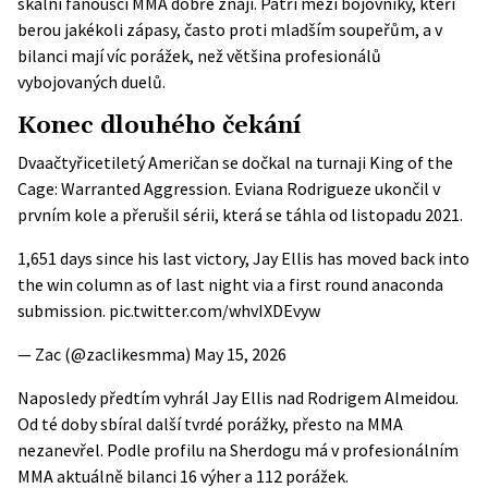
skalní fanoušci MMA dobře znají. Patří mezi bojovníky, kteří
berou jakékoli zápasy, často proti mladším soupeřům, a v
bilanci mají víc porážek, než většina profesionálů
vybojovaných duelů.
Konec dlouhého čekání
Dvaačtyřicetiletý Američan se dočkal na turnaji King of the
Cage: Warranted Aggression. Eviana Rodrigueze ukončil v
prvním kole a přerušil sérii, která se táhla od listopadu 2021.
1,651 days since his last victory, Jay Ellis has moved back into
the win column as of last night via a first round anaconda
submission.
pic.twitter.com/whvIXDEvyw
— Zac (@zaclikesmma)
May 15, 2026
Naposledy předtím vyhrál Jay Ellis nad Rodrigem Almeidou.
Od té doby sbíral další tvrdé porážky, přesto na MMA
nezanevřel. Podle
profilu na Sherdogu
má v profesionálním
MMA aktuálně bilanci 16 výher a 112 porážek.