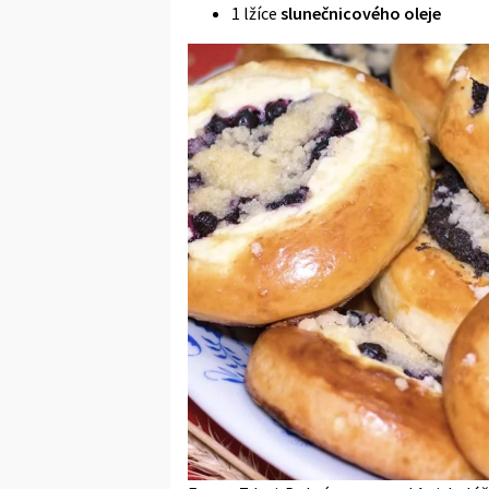
1 lžíce
slunečnicového oleje