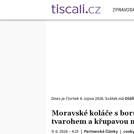
ZPRAVODA
Dnes je
čtvrtek
6. srpna
2026
.
Svátek má
Oldř
Moravské koláče s bo
tvarohem a křupavou 
9. 6. 2026 – 4:25
|
Partnerské články
|
cooky