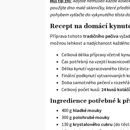
Můj tip zní:
Abyste nemuseli každé kolečko
použijte dno malé skleničky, které před
pohybem vytlačte do vykynutého těsta d
Recept na domácí kynuté
Příprava tohoto
tradičního pečiva
vyžadu
možnou lehkost a nadýchanost každého 
Celková délka přípravy včetně kynu
Čas potřebný na vzejití kvasnicov
Délka kynutí vypracovaného těsta 
Finální podkynutí vytvarovaných k
Doba samotného pečení v rozehřá
Celkový počet kusů:
24 kusů koláč
Ingredience potřebné k p
400 g
hladké mouky
300 g
polohrubé mouky
130 g
krystalového cukru
(do těst