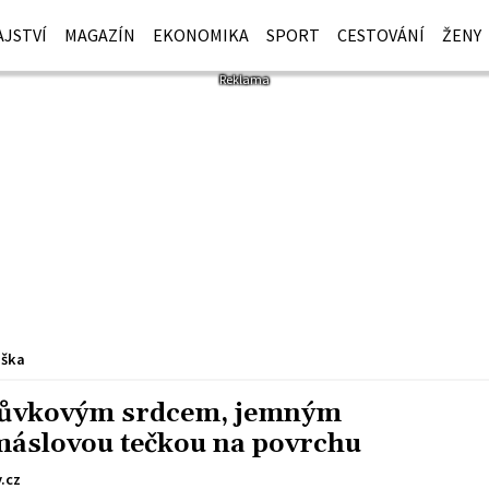
JSTVÍ
MAGAZÍN
EKONOMIKA
SPORT
CESTOVÁNÍ
ŽENY
iška
růvkovým srdcem, jemným
máslovou tečkou na povrchu
.cz