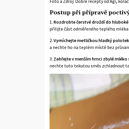
Foto a Zdroj: Dobré recepty od Agi, kolá
Postup při přípravě pocti
1.
Rozdrobte čerstvé droždí do hluboké
přilijte část odměřeného teplého mléka o
2.
Vymíchejte metličkou hladký polote
a nechte ho na teplém místě bez průvanu
3.
Zahřejte v menším hrnci zbylé mléko
nechte tuto tekutou směs zchladnout tak