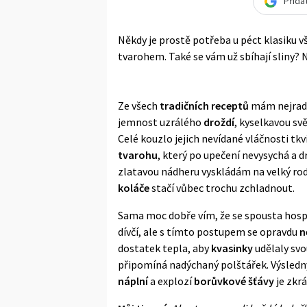
Přida
Někdy je prostě potřeba u péct klasiku v
tvarohem. Také se vám už sbíhají sliny?
Ze všech
tradičních receptů
mám nejradě
jemnost uzrálého
droždí
, kyselkavou sv
Celé kouzlo jejich nevídané vláčnosti tkv
tvarohu
, který po upečení nevysychá a d
zlatavou nádheru vyskládám na velký rodi
koláče
stačí vůbec trochu zchladnout.
Sama moc dobře vím, že se spousta ho
dívčí, ale s tímto postupem se opravdu
n
dostatek tepla, aby
kvasinky
udělaly svo
připomíná nadýchaný polštářek. Výsled
náplní
a explozí
borůvkové šťávy
je zkr