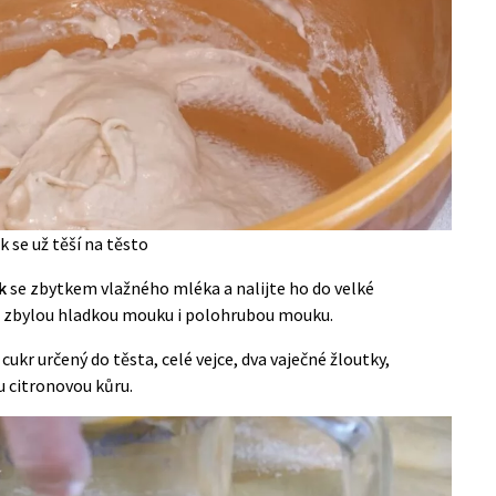
k se už těší na těsto
k
se zbytkem vlažného mléka a nalijte ho do velké
e zbylou hladkou mouku i polohrubou mouku.
 cukr určený do těsta, celé vejce, dva vaječné žloutky,
 citronovou kůru.