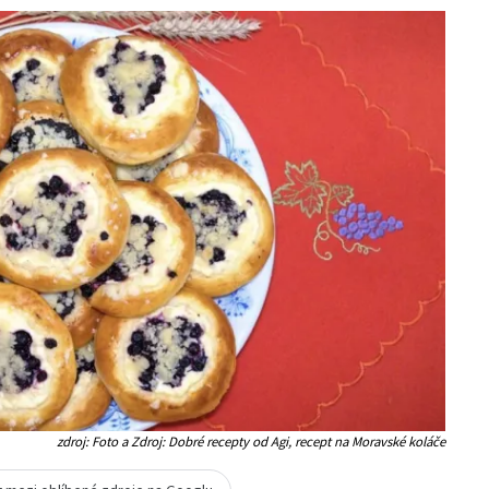
zdroj: Foto a Zdroj: Dobré recepty od Agi, recept na Moravské koláče