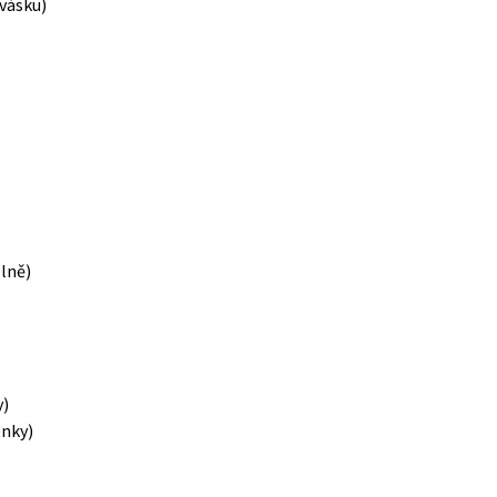
vásku)
lně)
y)
nky)