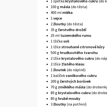
1 špetka
krystalového cukru
(do k
100 g
másla
(do těsta)
400 ml
mléka
1
vejce
2
žloutky
(do těsta)
35 g
čerstvého droždí
25 ml
tuzemského rumu
1 lžička
soli
1 lžíce
strouhané citronové kůry
500 g
hrudkovitého tvarohu
2 lžíce
krystalového cukru
(do náp
2 lžíce
Zlatého klasu
1
žloutek
(do náplně)
1 balíček
vanilkového cukru
200 g
čerstvých borůvek
70 g
změklého másla
(do drobenk
80 g
krystalového cukru
(do drobe
80 g
hrubé mouky
3
žloutky
(na potření)