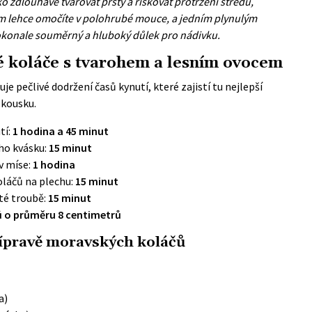
 zdlouhavě tvarovat prsty a riskovat protržení středu,
tím lehce omočíte v polohrubé mouce, a jedním plynulým
okonale souměrný a hluboký důlek pro nádivku.
 koláče s tvarohem a lesním ovocem
je pečlivé dodržení časů kynutí, které zajistí tu nejlepší
kousku.
tí:
1 hodina a 45 minut
ého kvásku:
15 minut
v míse:
1 hodina
oláčů na plechu:
15 minut
té troubě:
15 minut
ů o průměru 8 centimetrů
řípravě moravských koláčů
a)