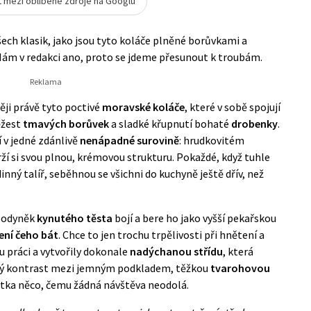
t mezi oblíbené zdroje na Googlu
šech klasik, jako jsou tyto koláče plněné borůvkami a
 Nám v redakci ano, proto se jdeme přesunout k troubám.
ji právě tyto poctivé
moravské koláče
, které v sobě spojují
ěžest
tmavých
borůvek
a sladké křupnutí bohaté
drobenky
.
í v jedné zdánlivě
nenápadné surovině
: hrudkovitém
rží si svou plnou, krémovou strukturu. Pokaždé, když tuhle
nný talíř, seběhnou se všichni do kuchyně ještě dřív, než
spodyněk
kynutého těsta
bojí a bere ho jako vyšší pekařskou
ení čeho bát
. Chce to jen trochu trpělivosti při hnětení a
u práci a vytvořily dokonale
nadýchanou střídu
, která
ný kontrast mezi jemným podkladem, těžkou
tvarohovou
átka něco, čemu žádná návštěva neodolá.