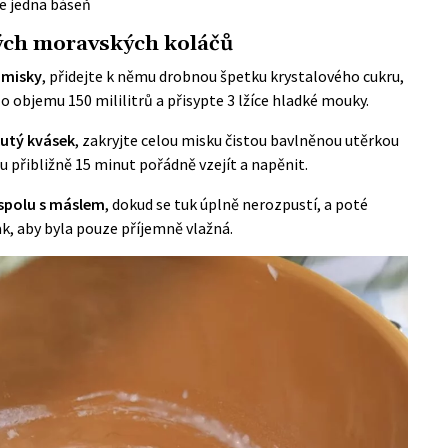
če jedna báseň
vých moravských koláčů
 misky
, přidejte k němu drobnou špetku krystalového cukru,
 objemu 150 mililitrů a přisypte 3 lžíce hladké mouky.
kutý kvásek
, zakryjte celou misku čistou bavlněnou utěrkou
 přibližně 15 minut pořádně vzejít a napěnit.
 spolu s máslem
, dokud se tuk úplně nerozpustí, a poté
, aby byla pouze příjemně vlažná.