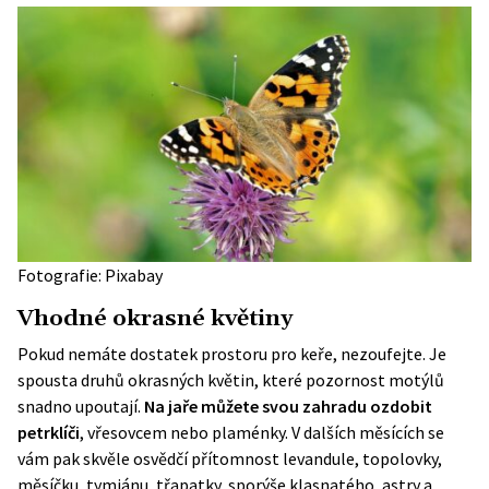
Fotografie: Pixabay
Vhodné okrasné květiny
Pokud nemáte dostatek prostoru pro keře, nezoufejte. Je
spousta druhů okrasných květin, které pozornost motýlů
snadno upoutají.
Na jaře můžete svou zahradu
ozdobit
petrklíči
, vřesovcem nebo plaménky. V dalších měsících se
vám pak skvěle osvědčí přítomnost levandule, topolovky,
měsíčku, tymiánu, třapatky, sporýše klasnatého, astry a