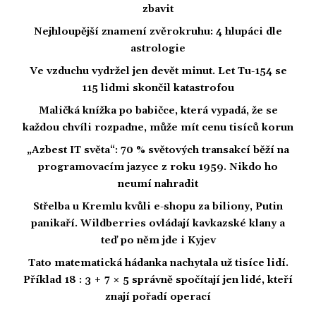
zbavit
Nejhloupější znamení zvěrokruhu: 4 hlupáci dle
astrologie
Ve vzduchu vydržel jen devět minut. Let Tu-154 se
115 lidmi skončil katastrofou
Maličká knížka po babičce, která vypadá, že se
každou chvíli rozpadne, může mít cenu tisíců korun
„Azbest IT světa“: 70 % světových transakcí běží na
programovacím jazyce z roku 1959. Nikdo ho
neumí nahradit
Střelba u Kremlu kvůli e-shopu za biliony, Putin
panikaří. Wildberries ovládají kavkazské klany a
teď po něm jde i Kyjev
Tato matematická hádanka nachytala už tisíce lidí.
Příklad 18 : 3 + 7 × 5 správně spočítají jen lidé, kteří
znají pořadí operací