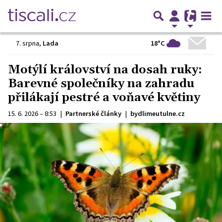
18°C
7. srpna
,
Lada
Motýlí království na dosah ruky:
Barevné společníky na zahradu
přilákají pestré a voňavé květiny
15. 6. 2026 – 8:53
|
Partnerské články
|
bydlimeutulne.cz