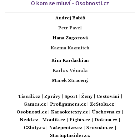
O kom se mluví - Osobnosti.cz
Andrej Babiš
Petr Pavel
Hana Zagorová
Kazma Kazmitch
Kim Kardashian
Karlos Vémola
Marek Ztracený
Tiscali.cz
|
Zprávy
|
Sport
|
Ženy
|
Cestování
|
Games.cz
|
Profigamers.cz
|
ZeStolu.cz
|
Osobnosti.cz
|
Karaoketexty.cz
|
Úschovna.cz
|
Nedd.cz
|
Moulík.cz
|
Fights.cz
|
Dokina.cz
|
CZhity.cz
|
Našepeníze.cz
|
Srovnám.cz
|
StartupInsider.cz