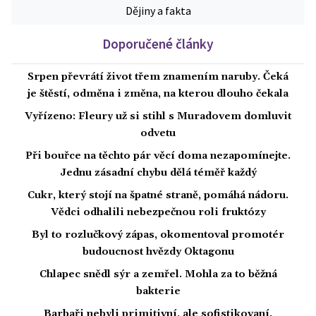
Dějiny a fakta
Doporučené články
Srpen převrátí život třem znamením naruby. Čeká
je štěstí, odměna i změna, na kterou dlouho čekala
Vyřízeno: Fleury už si stihl s Muradovem domluvit
odvetu
Při bouřce na těchto pár věcí doma nezapomínejte.
Jednu zásadní chybu dělá téměř každý
Cukr, který stojí na špatné straně, pomáhá nádoru.
Vědci odhalili nebezpečnou roli fruktózy
Byl to rozlučkový zápas, okomentoval promotér
budoucnost hvězdy Oktagonu
Chlapec snědl sýr a zemřel. Mohla za to běžná
bakterie
Barbaři nebyli primitivní, ale sofistikovaní.