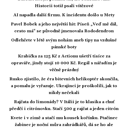
Historii totiž psali vítězové
AI napadla další firmu. K incidentu došlo u Mety
Pavel Bobek a jeho největší hit: Píseň „Veď mě dál,
cesto má“ se původně jmenovala Rododendron
Odlehčete v létě svým nohám aneb tipy na vzdušné
pánské boty
Krabička za 125 Kč z Actionu ušetří tisíce za
opraváře, jindy stojí 10 000 Kč. Regál s nářadím je
věčně prázdný
Rusko zjistilo, že éra bitevních helikoptér skončila,
a pomalu je vyřazuje. Ukrajinci je proškolili, jak to
nikdy nečekali
Rajčata do limonády? V Itálii je to klasika a chuť
předčí i citrónovku. Stačí 500 g rajčat a jeden citrón
Kvete i v zimě a stačí mu kousek kořínku. Ptačinec
žabinec je noční můra zahrádkářů, dá se ho ale