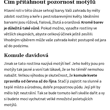
Čím přitáhnout pozornost motýlů
Hlavní roli v této úloze sehrají barvy. Vaši zahradu by měly
zdobit rostliny a keře s pestrobarevnými květy. Ideálními
barvami jsou růžová, fialová, žlutá a oranžová.
Kromě barev
je důležitá také vůně
. Pokud možno, vysaďte rostliny ve
větších skupinách, abyste celkový účinek ještě zesílili.
Vhodným výběrem může vaše zahrada kvést postupně od jara
až do podzimu.
Komule davidová
Jinak se tato rostlina nazývá motýlí keř. Jeho květy jsou pro
motýly tak jasné a voní tak lákavě, že se ho téměř nemohou
nabažit. Velkou výhodou je skutečnost, že
komule kvete
zpravidla od června až do října
. Stačí ji zajistit na slunné a
teplé místo a úrodnou, dobře propustnou půdu. Její pH by
mělo být neutrální. Tak se bude tomuto keři skvěle dařit a vy
si budete moci vychutnat velké množství poletujících
motýlů.