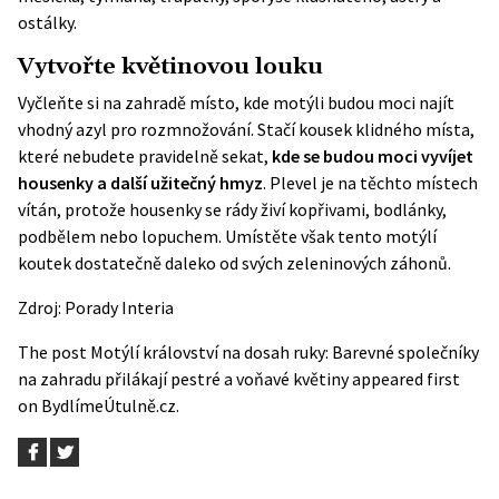
ostálky.
Vytvořte květinovou louku
Vyčleňte si na zahradě místo, kde motýli budou moci najít
vhodný azyl pro rozmnožování. Stačí kousek klidného místa,
které nebudete pravidelně sekat,
kde se budou moci vyvíjet
housenky a další užitečný hmyz
. Plevel je na těchto místech
vítán, protože housenky se rády živí kopřivami, bodlánky,
podbělem nebo lopuchem. Umístěte však tento motýlí
koutek dostatečně daleko od svých zeleninových záhonů.
Zdroj:
Porady Interia
The post
Motýlí království na dosah ruky: Barevné společníky
na zahradu přilákají pestré a voňavé květiny
appeared first
on
BydlímeÚtulně.cz
.