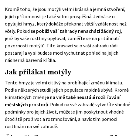
Kromě toho, že jsou motýli velmi krásná a jemná stvoření,
jejich přítomnost je také velmi prospěšná. Jedná se o
opylující hmyz, který dokáže překonat větší vzdálenost než
včely. Pokud
se poblíž vaší zahrady nenachází žádný roj
,
jenž by vaše rostliny opyloval, zaměřte se na přitáhnutí
pozornosti motýlů. Tito krasavci se o vaši zahradu rádi
postarají a vy si budete moci vychutnat pohled na jejich
nádherná barevná křídla.
Jak přilákat motýly
Tento hmyz je velmi citlivý na probíhající změnu klimatu.
Podle některých studií jejich populace rapidně ubývá. Kromě
klimatických změn
je na vině také neustálé rozšiřování
městských prostorů
. Pokud na své zahradě vytvoříte vhodné
podmínky pro jejich život, můžete jim poskytnout vhodné
útočiště pro život a rozmnožování, a navíc tím pomoci
rostlinám na své zahradě.