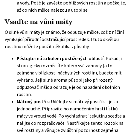
a vody. Poté je zavěste poblíž svých rostlin a počkejte,
až do nich mšice nalezou a utopí se.
Vsaďte na vůni máty
O silné vůni máty je známo, že odpuzuje mšice, což z ní činí
vynikající přírodní odstrašující prostředek. I tuto skvělou
rostlinu můžete použít několika způsoby.
Pěstujte mátu kolem postižených oblastí:
Pokud ji
strategicky rozmístíte kolem své zahrady (a to
zejména v blízkosti náchylných rostlin), budete mít
vyhráno. Její silné aroma působí jako přirozený
odpuzovač mšic a odrazuje je od napadení okolních
rostlin.
Mátový postřik:
Udělejte si mátový postřik – je to
jednoduché. Připravíte ho namočením hrsti lístků
máty ve vroucí vodě. Po vychladnutí tekutinu sceďte a
nalijte do rozprašovače. Nastříkejte tento roztok na
své rostliny a věnujte zvláštní pozornost zejména