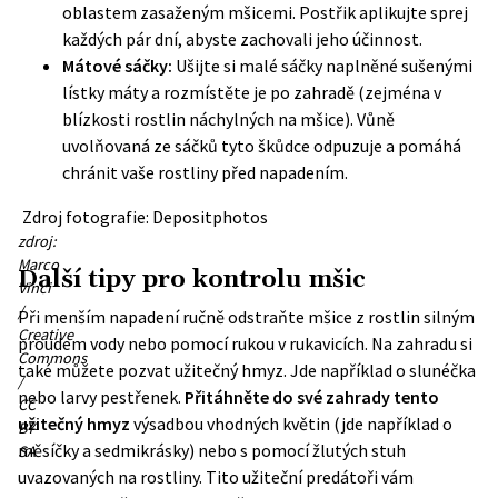
oblastem zasaženým mšicemi. Postřik aplikujte sprej
každých pár dní, abyste zachovali jeho účinnost.
Mátové sáčky:
Ušijte si malé sáčky naplněné sušenými
lístky
máty
a rozmístěte je po zahradě (zejména v
blízkosti rostlin náchylných na mšice). Vůně
uvolňovaná ze sáčků tyto škůdce odpuzuje a pomáhá
chránit vaše rostliny před napadením.
Zdroj fotografie: Depositphotos
zdroj:
Marco
Další tipy pro kontrolu mšic
Vinci
/
Při menším napadení ručně odstraňte mšice z rostlin silným
Creative
proudem vody nebo pomocí rukou v rukavicích. Na zahradu si
Commons
také můžete pozvat užitečný hmyz. Jde například o slunéčka
/
nebo larvy pestřenek.
Přitáhněte do své zahrady tento
CC
užitečný hmyz
výsadbou vhodných květin (jde například o
BY-
měsíčky a sedmikrásky) nebo s pomocí žlutých stuh
SA
uvazovaných na rostliny. Tito užiteční predátoři vám