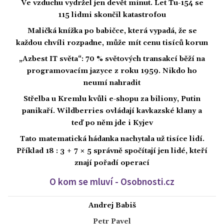
Ve vzduchu vydržel jen devět minut. Let Tu-154 se
115 lidmi skončil katastrofou
Maličká knížka po babičce, která vypadá, že se
každou chvíli rozpadne, může mít cenu tisíců korun
„Azbest IT světa“: 70 % světových transakcí běží na
programovacím jazyce z roku 1959. Nikdo ho
neumí nahradit
Střelba u Kremlu kvůli e-shopu za biliony, Putin
panikaří. Wildberries ovládají kavkazské klany a
teď po něm jde i Kyjev
Tato matematická hádanka nachytala už tisíce lidí.
Příklad 18 : 3 + 7 × 5 správně spočítají jen lidé, kteří
znají pořadí operací
O kom se mluví - Osobnosti.cz
Andrej Babiš
Petr Pavel