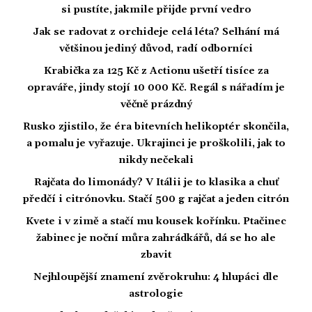
si pustíte, jakmile přijde první vedro
Jak se radovat z orchideje celá léta? Selhání má
většinou jediný důvod, radí odborníci
Krabička za 125 Kč z Actionu ušetří tisíce za
opraváře, jindy stojí 10 000 Kč. Regál s nářadím je
věčně prázdný
Rusko zjistilo, že éra bitevních helikoptér skončila,
a pomalu je vyřazuje. Ukrajinci je proškolili, jak to
nikdy nečekali
Rajčata do limonády? V Itálii je to klasika a chuť
předčí i citrónovku. Stačí 500 g rajčat a jeden citrón
Kvete i v zimě a stačí mu kousek kořínku. Ptačinec
žabinec je noční můra zahrádkářů, dá se ho ale
zbavit
Nejhloupější znamení zvěrokruhu: 4 hlupáci dle
astrologie