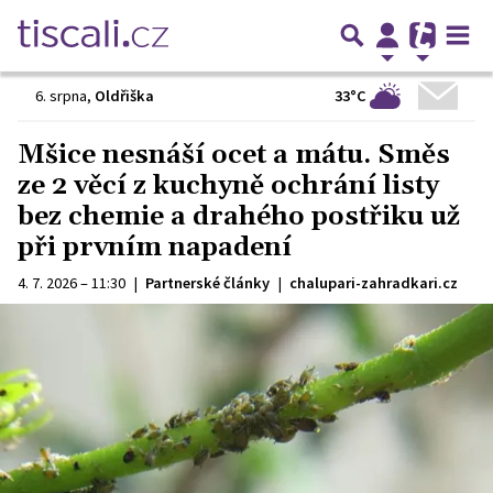
33°C
6. srpna
,
Oldřiška
Mšice nesnáší ocet a mátu. Směs
ze 2 věcí z kuchyně ochrání listy
bez chemie a drahého postřiku už
při prvním napadení
4. 7. 2026 – 11:30
|
Partnerské články
|
chalupari-zahradkari.cz