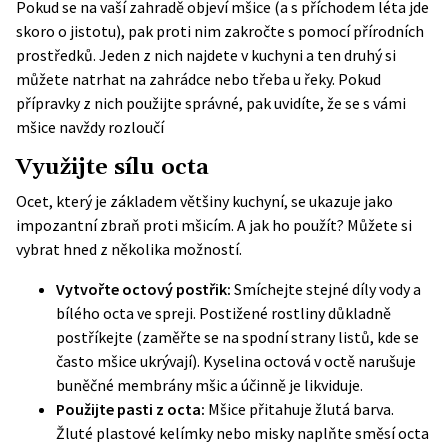
Pokud se na vaší zahradě objeví mšice (a s příchodem léta jde
skoro o jistotu), pak proti nim zakročte s pomocí přírodních
prostředků. Jeden z nich najdete v kuchyni a ten druhý si
můžete natrhat na zahrádce nebo třeba u řeky. Pokud
přípravky z nich použijte správné, pak uvidíte, že se s vámi
mšice navždy rozloučí
Využijte sílu octa
Ocet, který je základem většiny kuchyní, se ukazuje jako
impozantní zbraň proti mšicím. A jak ho použít? Můžete si
vybrat hned z několika možností.
Vytvořte octový postřik:
Smíchejte stejné díly vody a
bílého octa ve spreji. Postižené rostliny důkladně
postříkejte (zaměřte se na spodní strany listů, kde se
často mšice ukrývají). Kyselina octová v octě narušuje
buněčné membrány mšic a účinně je likviduje.
Použijte pasti z octa:
Mšice přitahuje žlutá barva.
Žluté plastové kelímky nebo misky naplňte směsí octa