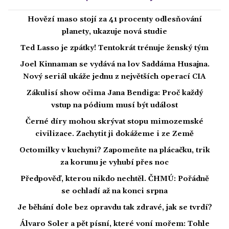
Hovězí maso stojí za 41 procenty odlesňování
planety, ukazuje nová studie
Ted Lasso je zpátky! Tentokrát trénuje ženský tým
Joel Kinnaman se vydává na lov Saddáma Husajna.
Nový seriál ukáže jednu z největších operací CIA
Zákulisí show očima Jana Bendiga: Proč každý
vstup na pódium musí být událost
Černé díry mohou skrývat stopu mimozemské
civilizace. Zachytit ji dokážeme i ze Země
Octomilky v kuchyni? Zapomeňte na plácačku, trik
za korunu je vyhubí přes noc
Předpověď, kterou nikdo nechtěl. ČHMÚ: Pořádně
se ochladí až na konci srpna
Je běhání dole bez opravdu tak zdravé, jak se tvrdí?
Álvaro Soler a pět písní, které voní mořem: Tohle